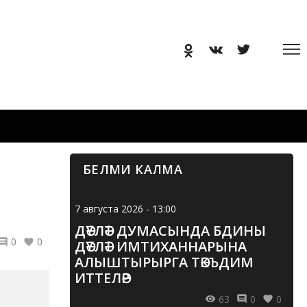
БЕЛМИ КАЛМА
7 августа 2026 - 13:00
ДӘҮЛӘТ ДУМАСЫНДА БДИНЫ
0
0
ДӘҮЛӘТ ИМТИХАННАРЫНА
АЛЫШТЫРЫРГА ТӘКЪДИМ
ИТТЕЛӘР
63
0
0