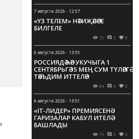
7 августа 2026 - 12:57
«ҮЗ ТЕЛЕМ» НӘТИҖӘЛӘРЕ
БИЛГЕЛЕ
72
0
0
6 августа 2026 - 13:55
РОССИЯДӘ ҺӘР УКУЧЫГА 1
СЕНТЯБРЬГӘ 15 МЕҢ СУМ ТҮЛӘРГӘ
ТӘКЪДИМ ИТТЕЛӘР
84
0
0
6 августа 2026 - 13:51
«IT-ЛИДЕР» ПРЕМИЯСЕНӘ
ГАРИЗАЛАР КАБУЛ ИТЕЛӘ
БАШЛАДЫ
73
0
0