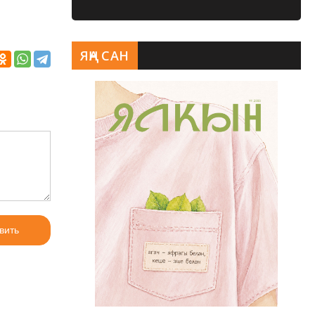
ЯҢА САН
вить