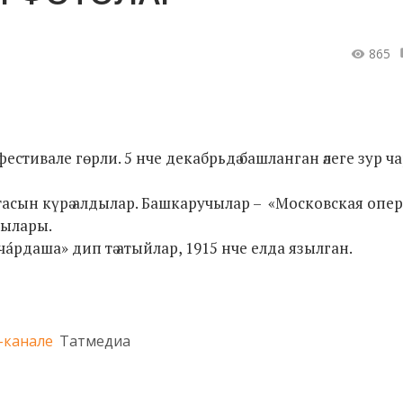
865
стивале гөрли. 5 нче декабрьдә башланган әлеге зур ч
ын күрә алдылар. Башкаручылар – «Московская опер
чылары.
а́рдаша» дип тә атыйлар, 1915 нче елда язылган.
-канале
Татмедиа