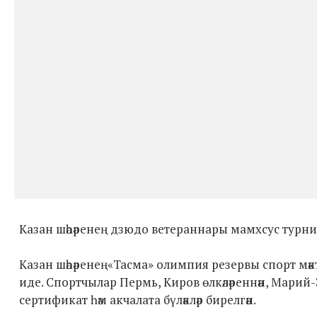
Казан шәһәренең дзюдо ветераннары мамхсус турн
Казан шәһәренең«Тасма» олимпия резервы спорт мәктәб
иде. Спортчылар Пермь, Киров өлкәләреннән, Марий-
сертификат һәм акчалата бүләкләр бирелгән.