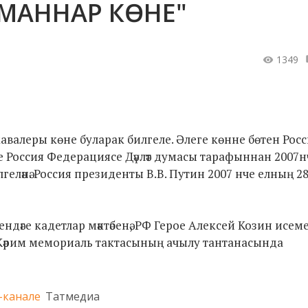
АРМАННАР КӨНЕ"
1349
авалеры көне буларак билгеле. Әлеге көнне бөтен Рос
өне Россия Федерациясе Дәүләт думасы тарафыннан 2007н
геләнә. Россия президенты В.В. Путин 2007 нче елның 2
дәге кадетлар мәктәбенә, РФ Герое Алексей Козин исеме
 Кәрим мемориаль тактасының ачылу тантанасында
-канале
Татмедиа