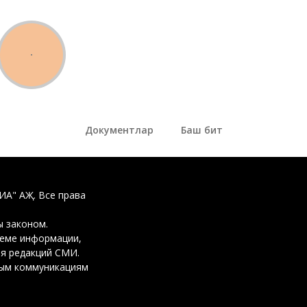
Документлар
Баш бит
ДИА" АҖ. Все права
 законом.
ъеме информации,
ия редакций СМИ.
вым коммуникациям