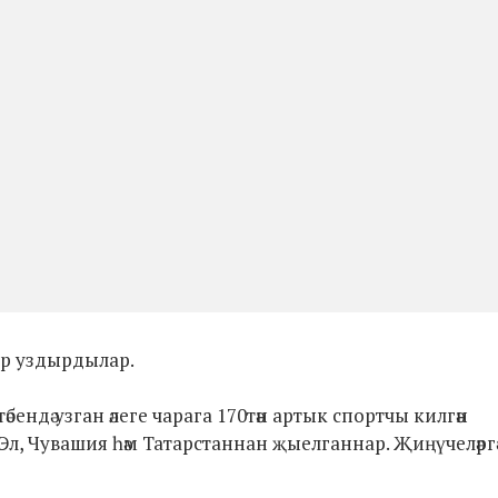
ир уздырдылар.
ендә узган әлеге чарага 170тән артык спортчы килгән
Эл, Чувашия һәм Татарстаннан җыелганнар. Җиңүчеләргә