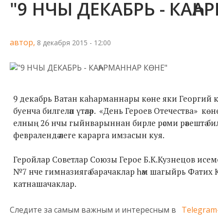
"9 НЧЫ ДЕКАБРЬ - КАҺ
автор,
8 декабря 2015 - 12:00
9 декабрь Ватан каһарманнары көне яки Георгий к
буенча билгеләп үтәләр. «День Героев Отечества» к
елның 26 нчы гыйнварыннан бирле рәсми рәвештә бил
февралендә әлеге карарга имзасын куя.
Геройлар Советлар Союзы Герое Б.К.Кузнецов исемен
№7 нче гимназиягә барачаклар һәм шагыйрь Фатих
катнашачаклар.
Следите за самым важным и интересным в
Telegram