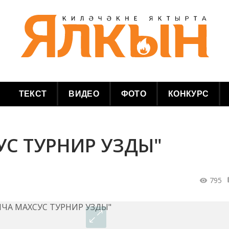
ТЕКСТ
ВИДЕО
ФОТО
КОНКУРС
УС ТУРНИР УЗДЫ"
795