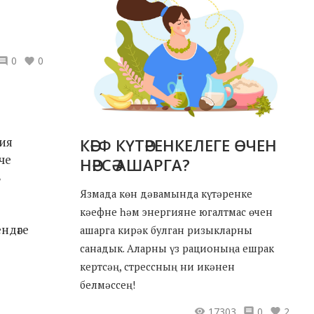
0
0
сия
КӘЕФ КҮТӘРЕНКЕЛЕГЕ ӨЧЕН
че
НӘРСӘ АШАРГА?
8
Язмада көн дәвамында күтәренке
кәефне һәм энергияне югалтмас өчен
ндәге
ашарга кирәк булган ризыкларны
санадык. Аларны үз рационыңа ешрак
кертсәң, стрессның ни икәнен
белмәссең!
17303
0
2