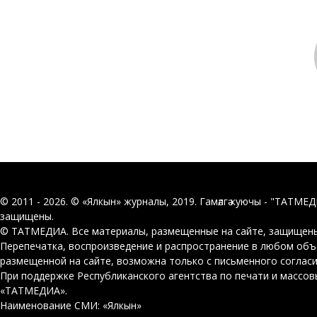
© 2011 - 2026. © «Ялкын» журналы, 2019. Гамәлгә куючы - "ТАТМЕ
защищены.
© ТАТМЕДИА. Все материалы, размещенные на сайте, защищены
Перепечатка, воспроизведение и распространение в любом об
размещенной на сайте, возможна только с письменного соглас
При поддержке Республиканского агентства по печати и массо
«ТАТМЕДИА».
Наименование СМИ: «Ялкын»