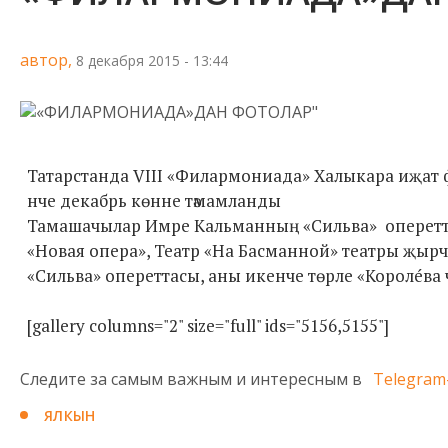
автор,
8 декабря 2015 - 13:44
Татарстанда VIII «Филармониада» Халыкара иҗат фе
нче декабрь көнне тәмамланды
Тамашачылар Имре Кальманның «Сильва» опереттас
«Новая опера», Театр «На Басманной» театры җыр
«Сильва» опереттасы, аны икенче төрле «Короле́ва ч
[gallery columns="2" size="full" ids="5156,5155"]
Следите за самым важным и интересным в
Telegram
ЯЛКЫН