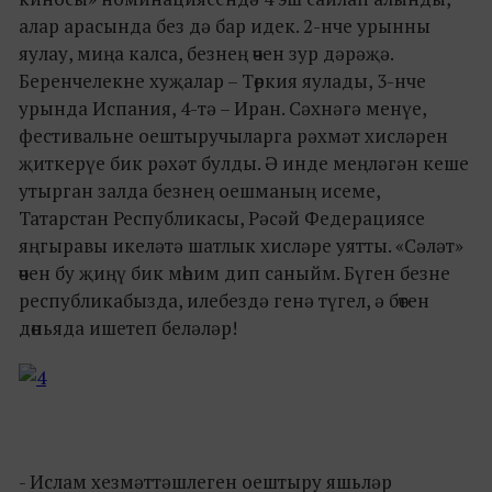
алар арасында без дә бар идек. 2-нче урынны
яулау, миңа калса, безнең өчен зур дәрәҗә.
Беренчелекне хуҗалар – Төркия яулады, 3-нче
урында Испания, 4-тә – Иран. Сәхнәгә менүе,
фестивальне оештыручыларга рәхмәт хисләрен
җиткерүе бик рәхәт булды. Ә инде меңләгән кеше
утырган залда безнең оешманың исеме,
Татарстан Республикасы, Рәсәй Федерациясе
яңгыравы икеләтә шатлык хисләре уятты. «Сәләт»
өчен бу җиңү бик мөһим дип саныйм. Бүген безне
республикабызда, илебездә генә түгел, ә бөтен
дөньяда ишетеп беләләр!
- Ислам хезмәттәшлеген оештыру яшьләр