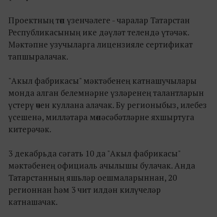
Проектның төп үзенчәлеге - чаралар Татарстан
Республикасының ике дәүләт телендә үтәчәк.
Мәктәпне узучыларга лицензияле сертификат
тапшыралачак.
"Акыл фабрикасы" мәктәбенең катнашучылары
монда алган белемнәрне үзләренең талантларын
үстерү өчен куллана алачак. Бу регионыбыз, илебез
үсешенә, милләтара мөнәсәбәтләрне яхшыртуга
китерәчәк.
3 декабрьда сәгать 10 да "Акыл фабрикасы"
мәктәбенең официаль ачылышы булачак. Анда
Татарстанның яшьләр оешмаларыннан, 20
регионнан һәм 3 чит илдән килүчеләр
катнашачак.