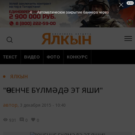
3
Автоматическое закрытие баннера через
ТЕКСТ
ВИДЕО
ФОТО
КОНКУРС
ЯЛКЫН
"ӨЧЕНЧЕ БҮЛМӘДӘ ЭТ ЯШИ"
автор,
3 декабря 2015 - 10:40
931
0
0