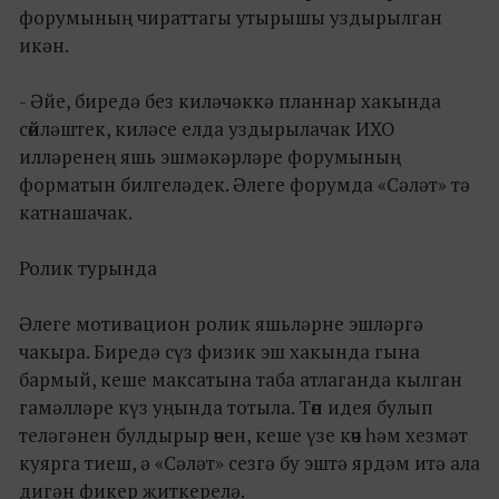
форумының чираттагы утырышы уздырылган
икән.
- Әйе, биредә без киләчәккә планнар хакында
сөйләштек, киләсе елда уздырылачак ИХО
илләренең яшь эшмәкәрләре форумының
форматын билгеләдек. Әлеге форумда «Сәләт» тә
катнашачак.
Ролик турында
Әлеге мотивацион ролик яшьләрне эшләргә
чакыра. Биредә сүз физик эш хакында гына
бармый, кеше максатына таба атлаганда кылган
гамәлләре күз уңында тотыла. Төп идея булып
теләгәнен булдырыр өчен, кеше үзе көч һәм хезмәт
куярга тиеш, ә «Сәләт» сезгә бу эштә ярдәм итә ала
дигән фикер җиткерелә.