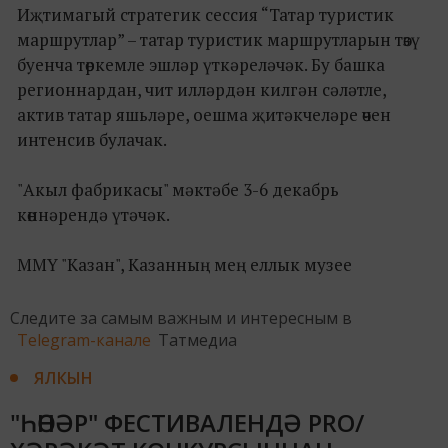
Иҗтимагый стратегик сессия “Татар туристик
маршрутлар” – татар туристик маршрутларын төзү
буенча төркемле эшләр үткәреләчәк. Бу башка
регионнардан, чит илләрдән килгән сәләтле,
актив татар яшьләре, оешма җитәкчеләре өчен
интенсив булачак.
"Акыл фабрикасы" мәктәбе 3-6 декабрь
көннәрендә үтәчәк.
ММҮ "Казан", Казанның мең еллык музее
Следите за самым важным и интересным в
Telegram-канале
Татмедиа
ЯЛКЫН
"ҺӨНӘР" ФЕСТИВАЛЕНДӘ PRO/