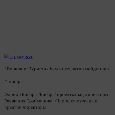
* Воркшоп: Туристик һәм интерактив мәйданнар
Спикеры:
Фәридә Бибарс, "Бибарс" проектының директоры
Раушания Сөләйманова, «Чак-чак» музееның
креатив директоры