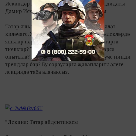
Искәндәр Измайлов, тарих фәннәре кандидаты
Дамир Исхаков, тарих фәннәре докторы
Татар яшьләренең тарихи үзаңы һәм милләт
киләчәге. Хәзерге шартларда һәм мөмкинлекләрдә
яшьләр нәрсә хәтерли һәм нәрсә истә тотарга
тиешләр? Татар яшьләре тарафыннан нәрсә
онытыла? Милләтнең үсешен тәэмин итүче нинди
трендлар бар? Бу сорауларга җавапларны әлеге
лекциядә таба алачаксыз.
* Лекция: Татар айдентикасы