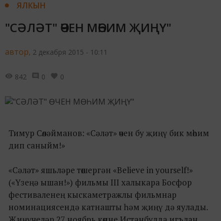
ЯЛКЫН
"СӘЛӘТ" ӨЧЕН МӨҺИМ ҖИҢҮ"
автор,
2 декабря 2015 - 10:11
842
0
0
Тимур Сөләйманов: «Сәләт» өчен бу җиңү бик мөһим
дип саныйм!»
«Сәләт» яшьләре төшергән «Believe in yourself!»
(«Үзеңә ышан!») фильмы III халыкара Босфор
фестиваленең кыскаметражлы фильмнар
номинациясендә катнашты һәм җиңү дә яулады.
Җиңүчеләр 27 ноябрь көнне Истанбулда игълан