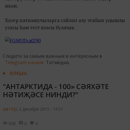
икән.
Хәзер катнашучыларга сайлап алу этабын уңышлы
узасы һәм тест язасы булачак.
Следите за самым важным и интересным в
Telegram-канале
Татмедиа
ЯЛКЫН
"АНТАРКТИДА - 100» СӘЯХӘТЕ
НӘТИҖӘСЕ НИНДИ?"
автор,
2 декабря 2015 - 15:51
828
0
0