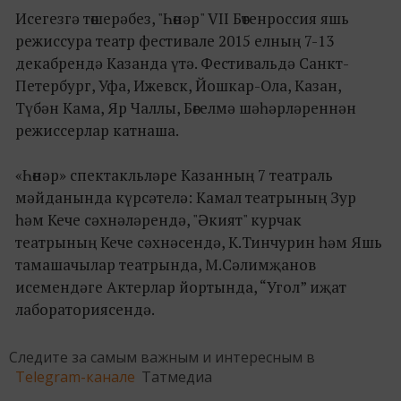
Исегезгә төшерәбез, "Һөнәр" VII Бөтенроссия яшь
режиссура театр фестивале 2015 елның 7-13
декабрендә Казанда үтә. Фестивальдә Санкт-
Петербург, Уфа, Ижевск, Йошкар-Ола, Казан,
Түбән Кама, Яр Чаллы, Бөгелмә шәһәрләреннән
режиссерлар катнаша.
«Һөнәр» спектакльләре Казанның 7 театраль
мәйданында күрсәтелә: Камал театрының Зур
һәм Кече сәхнәләрендә, "Әкият" курчак
театрының Кече сәхнәсендә, К.Тинчурин һәм Яшь
тамашачылар театрында, М.Сәлимҗанов
исемендәге Актерлар йортында, “Угол” иҗат
лабораториясендә.
Следите за самым важным и интересным в
Telegram-канале
Татмедиа