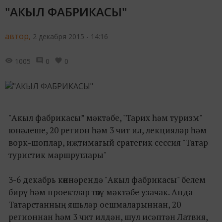
"АКЫЛ ФАБРИКАСЫ"
автор,
2 декабря 2015 - 14:16
1005
0
0
"Акыл фабрикасы” мәктәбе, "Тарих һәм туризм"
юнәлеше, 20 регион һәм 3 чит ил, лекцияләр һәм
ворк-шоплар, иҗтимагый сратегик сессия "Татар
туристик маршрутлары"
3-6 декабрь көннәрендә "Акыл фабрикасы" белем
бирү һәм проектлар төзү мәктәбе узачак. Анда
Татарстанның яшьләр оешмаларыннан, 20
регионнан һәм 3 чит илдән, шул исәптән Латвия,