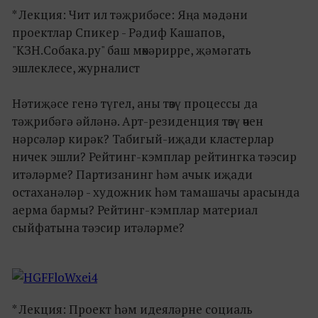
* Лекция: Чит ил тәҗрибәсе: Яңа мәдәни
проектлар Спикер - Рәдиф Кашапов,
"КЗН.Собака.ру" баш мөхәрирре, җәмәгать
эшлеклесе, журналист
Нәтиҗәсе генә түгел, аны төзү процессы да
тәҗрибәгә әйләнә. Арт-резиденция төзү өчен
нәрсәләр кирәк? Табигый-иҗади кластерлар
ничек эшли? Рейтинг-кэмплар рейтингка тәэсир
итәләрме? Партизанинг һәм ачык иҗади
остаханәләр - художник һәм тамашачы арасында
аерма бармы? Рейтинг-кэмплар материал
сыйфатына тәэсир итәләрме?
* Лекция: Проект һәм идеяләрне социаль