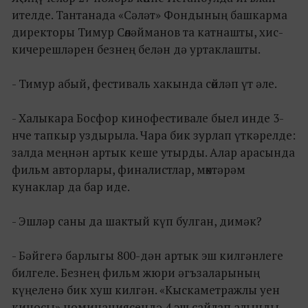
ителде. Тантанада «Сәләт» Фондының башкарма
директоры Тимур Сөләйманов та катнашты, хис-
кичерешләрен безнең белән дә уртаклашты.
- Тимур абый, фестиваль хакында сөйләп үт әле.
- Халыкара Босфор кинофестивале быел инде 3-
нче тапкыр уздырыла. Чара бик зурлап үткәрелде:
залда меңнән артык кеше утырды. Алар арасында
фильм авторлары, финалистлар, мөхтәрәм
кунаклар да бар иде.
- Эшләр саны да шактый күп булган, димәк?
- Бәйгегә барлыгы 800-дән артык эш килгәнлеге
билгеле. Безнең фильм жюри әгъзаларының
күңеленә бик хуш килгән. «Кыскаметражлы уен
киносы» номинациясендә 4 эш сайлап алынды,