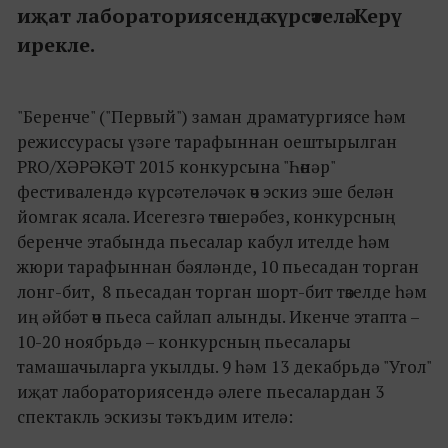
иҗат лабораториясендә күрсәтелә. Керү
ирекле.
"Беренче" ("Первый") заман драматургиясе һәм
режиссурасы үзәге тарафыннан оештырылган
PRO/ХӘРӘКӘТ 2015 конкурсына "Һөнәр"
фестивалендә күрсәтеләчәк өч эскиз эше белән
йомгак ясала. Исегезгә төшерәбез, конкурсның
беренче этабында пьесалар кабул ителде һәм
жюри тарафыннан бәяләнде, 10 пьесадан торган
лонг-бит, 8 пьесадан торган шорт-бит төзелде һәм
иң әйбәт өч пьеса сайлап алынды. Икенче этапта –
10-20 ноябрьдә – конкурсның пьесалары
тамашачыларга укылды. 9 һәм 13 декабрьдә "Угол"
иҗат лабораториясендә әлеге пьесалардан 3
спектакль эскизы тәкъдим ителә: