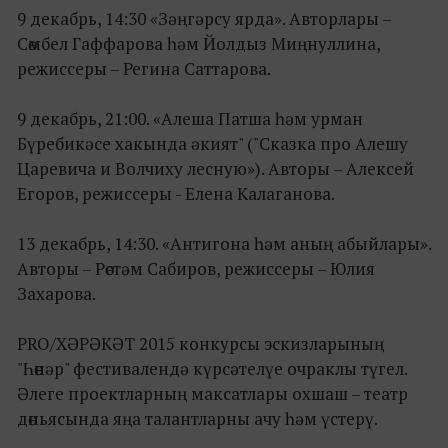
9 декабрь, 14:30 «Зәңгәрсу ярда». Авторлары –
Сөмбел Гаффарова һәм Йолдыз Миңнуллина,
режиссеры – Регина Саттарова.
9 декабрь, 21:00. «Алеша Патша һәм урман
Бүребикәсе хакында әкият" ("Сказка про Алешу
Царевича и Волчиху лесную»). Авторы – Алексей
Егоров, режиссеры - Елена Калаганова.
13 декабрь, 14:30. «Антигона һәм аның абыйлары».
Авторы – Рөстәм Сабиров, режиссеры – Юлия
Захарова.
PRO/ХӘРӘКӘТ 2015 конкурсы эскизларының
"Һөнәр" фестивалендә күрсәтелүе очраклы түгел.
Әлеге проектларның максатлары охшаш – театр
дөньясында яңа талантларны ачу һәм үстерү.