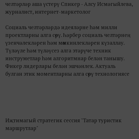
челтәрләр аша үстерү Спикер - Алсу Исмәгыйлева,
журналист, интернет-маркетолог
Социаль челтәрләрдә идеяләрне һәм милли
проектларны алга сөрү. Һәрбер социаль челтәрнең
үзенчәлекләрен һәм мөмкинлекләрен күзаллау.
Түләүле һәм түләүсез алга этәрүче техник
инструметлар һәм алгоритмнар белән танышу.
Фикер лидерлары белән эшчәнлек. Актуаль
булган этик моментларны алга сөрү технологиясе
Иҗтимагый стратегик сессия "Татар туристик
маршрутлар"