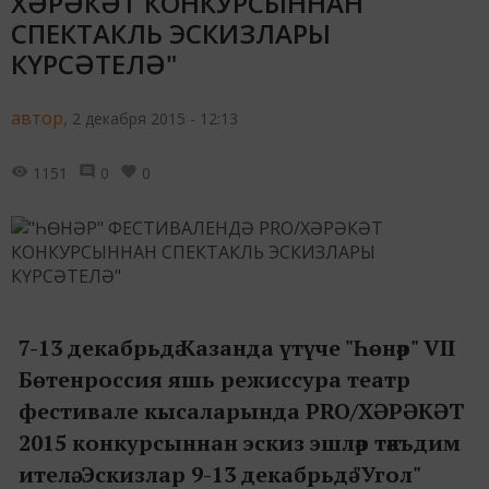
ХӘРӘКӘТ КОНКУРСЫННАН
СПЕКТАКЛЬ ЭСКИЗЛАРЫ
КҮРСӘТЕЛӘ"
автор,
2 декабря 2015 - 12:13
1151
0
0
7-13 декабрьдә Казанда үтүче "Һөнәр" VII
Бөтенроссия яшь режиссура театр
фестивале кысаларында PRO/ХӘРӘКӘТ
2015 конкурсыннан эскиз эшләр тәкъдим
ителә. Эскизлар 9-13 декабрьдә "Угол"