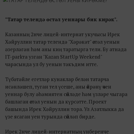
"Татар телендә өстәл уеннары бик кирәк".
Казанның 2нче лицей-интернат укучысы Ирек
Хәйруллин татар телендә "Хәрәкәт" өстәл уенын
әзерләгән һәм аны киң таратырга тели. Бу атнада
IT-parkта узган "Kazan StartUp Weekend"
чарасында ул бу уенын тәкъдим итте.
Түбәтәйле егетләр кунаклар белән татарча
исәнләшеп, туган тел үсеше, аны өйрәнү өчен
уеннар булу әһәмиятен сөйләде һәм үзләре чыгара
башлаган өстәл уенын да күрсәтте. Проект
башында Ирек Хәйруллин тора. Ул Азатлыкка да
үзе ясаган уен турында сөйләп бирде.
Ирек 2нче лицей-интернатның унберенче