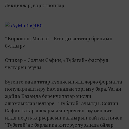
Лекцияләр, ворк-шоплар
* Воркшоп: Максат – Бөтендөнья татар брендын
булдыру
Спикер – Солтан Сафин, «Түбәтәй» фастфуд
челтәрен ачучы
Бүгенге көндә татар кухнясын яшьләрчә форматта
популярлаштыру һәм яңадан торгызу бара. Узган
җәйдә Казанда беренче татар милли
ашамлыклар челтәре - "Түбәтәй" ачылды. Солтан
Сафин татар ашлары империясен төзү өчен чит
илдә нефть карьерасын калдырып кайтуы, ничек
"Түбәтәй"не барлыкка китерүе турында сөйләр.