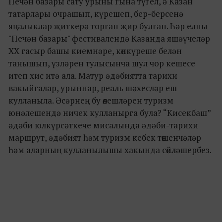
Печән базары сату урыны гына түгел, ә Казан
татарлары очрашып, күрешеп, бер-берсенә
яңалыклар җиткерә торган җир булган. Һәр елны
"Печән базары" фестивалендә Казанда яшәүчеләр
XX гасыр башы киемнәре, көнкүреше белән
танышып, үзләрен тулысынча шул чор кешесе
итеп хис итә ала. Матур әдәбиятта тарихи
вакыйгалар, урыннар, реаль шәхесләр еш
кулланыла. Әсәрнең бу өлешләрен туризм
юнәлешендә ничек кулланырга була? “Кисекбаш”
әдәби юлкүрсәткече мисалында әдәби-тарихи
маршрут, әдәбият һәм туризм кебек төшенчәләр
һәм аларның кулланылышы хакында сөйләшербез.