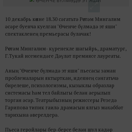
10 декабрь көнне 18.30 сәгатьтә Рөстәм Мингалим
әсәре буенча куелган "Өченче бүлмәдә эт яши"
спектакленең премьерасы булачак!
Рөстәм Мингалим- күренекле шагыйрь, драматург,
Г.Тукай исемендәге Дәүләт премиясе лауреаты.
Аның "Өченче бүлмәдә эт яши" пьесасы заман
проблемаларын яктырткан, идеянең сәнгатьчә
бирелеше, психологизмы, кызыклы образлар
системасы һәм тел байлыгы белән аерылып
торган әсәр. Театрыбызның режиссеры Резедә
Гарипова типик гаилә драмасын ялгыз мәхәббәт
тарихына әверелдерә.
Пьеса геройлары бер-берсе белән шул кадәр