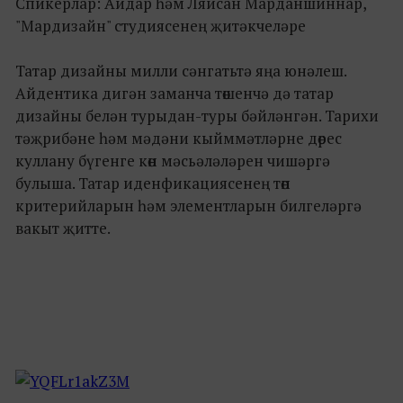
Спикерлар: Айдар һәм Ляйсан Марданшиннар,
"Мардизайн" студиясенең җитәкчеләре
Татар дизайны милли сәнгатьтә яңа юнәлеш.
Айдентика дигән заманча төшенчә дә татар
дизайны белән турыдан-туры бәйләнгән. Тарихи
тәҗрибәне һәм мәдәни кыйммәтләрне дөрес
куллану бүгенге көн мәсьәләләрен чишәргә
булыша. Татар иденфикациясенең төп
критерийларын һәм элементларын билгеләргә
вакыт җитте.