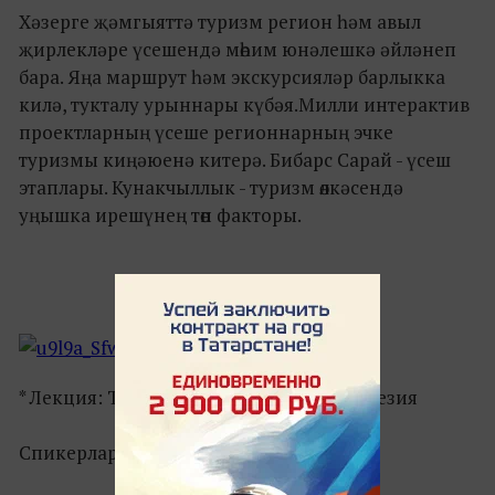
Хәзерге җәмгыяттә туризм регион һәм авыл
җирлекләре үсешендә мөһим юнәлешкә әйләнеп
бара. Яңа маршрут һәм экскурсияләр барлыкка
килә, тукталу урыннары күбәя.Милли интерактив
проектларның үсеше регионнарның эчке
туризмы киңәюенә китерә. Бибарс Сарай - үсеш
этаплары. Кунакчыллык - туризм өлкәсендә
уңышка ирешүнең төп факторы.
* Лекция: Тарихи хәтер һәм тарихи амнезия
Спикерлар: