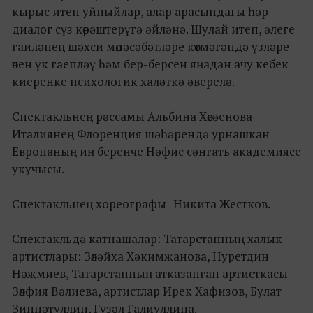
кырыс итеп уйныйлар, алар арасындагы һәр
диалог сүз көрәштерүгә әйләнә. Шулай итеп, әлеге
гаиләнең шәхси мөнәсәбәтләре көтмәгәндә үзләре
өчен үк гаепләү һәм бер-берсен яңадан ачу кебек
киеренке психологик халәткә әверелә.
Спектакльнең рәссамы Альбина Хөсәенова
Италиянең Флоренция шәһәрендә урнашкан
Европаның иң беренче Нәфис сәнгать академиясе
укучысы.
Спектакльнең хореографы- Никита Жестков.
Спектакльдә катнашалар: Татарстанның халык
артистлары: Зөләйха Хәкимҗанова, Нуретдин
Нәҗмиев, Татарстанның атказанган артисткасы
Зөлфия Вәлиева, артистлар Ирек Хафизов, Булат
Зиннәтуллин, Гүзәл Галиуллина.