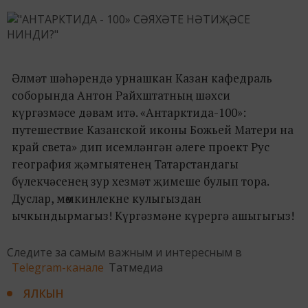
Әлмәт шәһәрендә урнашкан Казан кафедраль
соборында Антон Райхштатның шәхси
күргәзмәсе дәвам итә. «Антарктида-100»:
путешествие Казанской иконы Божьей Матери на
край света» дип исемләнгән әлеге проект Рус
география җәмгыятенең Татарстандагы
бүлекчәсенең зур хезмәт җимеше булып тора.
Дуслар, мөмкинлекне кулыгыздан
ычкындырмагыз! Күргәзмәне күрергә ашыгыгыз!
Следите за самым важным и интересным в
Telegram-канале
Татмедиа
ЯЛКЫН