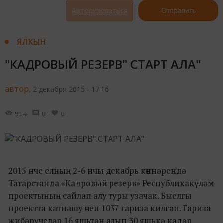
Авторизоваться
Отправить
ЯЛКЫН
"КАДРОВЫЙ РЕЗЕРВ" СТАРТ АЛА"
автор,
2 декабря 2015 - 17:16
914
0
0
2015 нче елның 2-6 нчы декабрь көннәрендә
Татарстанда «Кадровый резерв» Республикакүләм
проектының сайлап алу туры узачак. Быелгы
проектта катнашу өчен 1037 гариза килгән. Гариза
җибәрүчеләр 16 яшьтән алып 30 яшькә кадәр