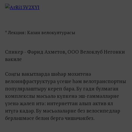
* Лекция: Казан велокултурасы
Спикер - Фәрид Ахметов, ООО Велоклуб Негонки
вәкиле
Соңгы вакытларда шәһәр мохитенә
велоинфраструктура үсеше һәм велотранспортны
популярлаштыру кереп бара. Бу гади булмаган
комплекслы мәсьәлә күпкенә эш-гаммәлләрне
үзенә җәлеп итә: интернеттан алып актив ял
итүгә кадәр. Бу мәсьәләләрне без велосипедлар
берләшмәсе белән бергә чишәчәкбез.