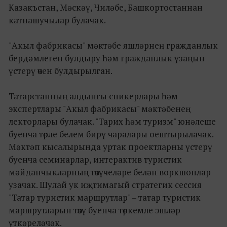
Казакъстан, Мәскәү, Чиләбе, Башкортостаннан
катнашучылар булачак.
"Акыл фабрикасы" мәктәбе яшләрнең гражданлык
бердәмлеген булдыру һәм гражданлык үзаңын
үстерү өчен булдырылган.
Татарстанның алдынгы спикерлары һәм
экспертлары "Акыл фабрикасы" мәктәбенең
лекторлары булачак. "Тарих һәм туризм" юнәлеше
буенча төрле белем бирү чаралары оештырылачак.
Мәктәп кысалырында уртак проектларны үстерү
буенча семинарлар, интерактив туристик
мәйданчыкларның төзүчеләре белән воркшоплар
узачак. Шулай ук иҗтимагый стратегик сессия
"Татар туристик маршрутлар" – татар туристик
маршрутларын төзү буенча төркемле эшләр
үткәреләчәк.