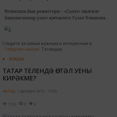
Роликның баш режиссеры – «Сәләт» эшлекле
башлангычлар үзәге җитәкчесе Гүзәл Усманова.
Следите за самым важным и интересным в
Telegram-канале
Татмедиа
ЯЛКЫН
ТАТАР ТЕЛЕНДӘ ӨСТӘЛ УЕНЫ
КИРӘКМЕ?
автор,
1 декабря 2015 - 15:50
1123
0
0