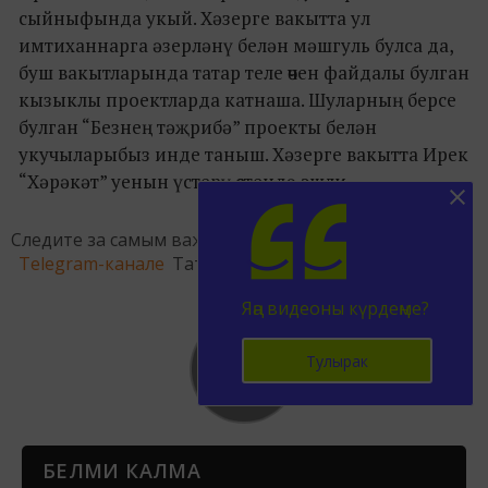
сыйныфында укый. Хәзерге вакытта ул
имтиханнарга әзерләнү белән мәшгуль булса да,
буш вакытларында татар теле өчен файдалы булган
кызыклы проектларда катнаша. Шуларның берсе
булган “Безнең тәҗрибә” проекты белән
укучыларыбыз инде таныш. Хәзерге вакытта Ирек
“Хәрәкәт” уенын үстерү өстендә эшли.
Следите за самым важным и интересным в
Telegram-канале
Татмедиа
Яңа видеоны күрдеңме?
Тулырак
БЕЛМИ КАЛМА