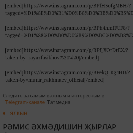
[embed]https://www.instagram.com/p/BPfH3ofgMBH/?
tagged=%D1%8E%D0%B1%D0%B8%D0%BB%D0%B5%
[embed]https://www.instagram.com/p/BPh4nmfFUF8/?
tagged=%D1%88%D0%B0%D0%B9%D0%BC%D0%B8%D0
[embed]https://www.instagram.com/p/BPf_XOtDtEX/?
taken-by=rayazfasikhov%20%20[/embed]
[embed]https://www.instagram.com/p/BPekQ_Kg4HU/?
taken-by=munir_rakhmaev_official[/embed]
Следите за самым важным и интересным в
Telegram-канале
Татмедиа
ЯЛКЫН
РӘМИС ӘХМӘДИШИН ҖЫРЛАР