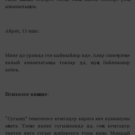
ышанычың юк.
Айрат, 15 яшь:
Мине дә урамда гел кыйныйлар иде. Алар синең үзеңне
яклый алмаячагыңны тоялар да, шуңа бәйләнәләр
кебек.
Психолог киңәше:
“Сугышу” төшенчәсе кемгәдер карата көч куллануны
аңлата. Үзеңне яклап сугышканда да, сиңа кемгәдер
төртеп яисә сугып җибәрергә туры килә. Мондый