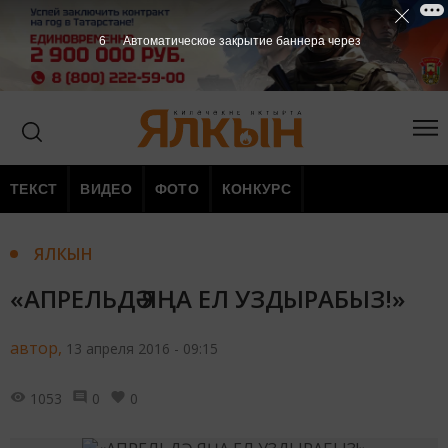
5
Автоматическое закрытие баннера через
ТЕКСТ
ВИДЕО
ФОТО
КОНКУРС
ЯЛКЫН
«АПРЕЛЬДӘ ЯҢА ЕЛ УЗДЫРАБЫЗ!»
автор,
13 апреля 2016 - 09:15
1053
0
0