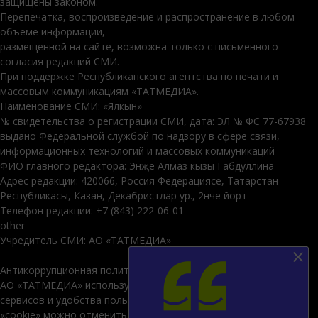
защищены законом.
Перепечатка, воспроизведение и распространение в любом
объеме информации,
размещенной на сайте, возможна только с письменного
согласия редакций СМИ.
При поддержке Республиканского агентства по печати и
массовым коммуникациям «ТАТМЕДИА».
Наименование СМИ: «Ялкын»
№ свидетельства о регистрации СМИ, дата: ЭЛ № ФС 77-67938
выдано Федеральной службой по надзору в сфере связи,
информационных технологий и массовых коммуникаций
ФИО главного редактора: Энҗе Алмаз кызы Габдуллина
Адрес редакции: 420066, Россия Федерациясе, Татарстан
Республикасы, Казан, Декабристлар ур., 2нче йорт
Телефон редакции: +7 (843) 222-06-01
other
Учредитель СМИ: АО «ТАТМЕДИА»
Антикоррупционная политика
АО «ТАТМЕДИА» использует «cookie»
для персонализации
сервисов и удобства пользователей сайтом. Использование
«cookie» можно отменить в настройках браузера.