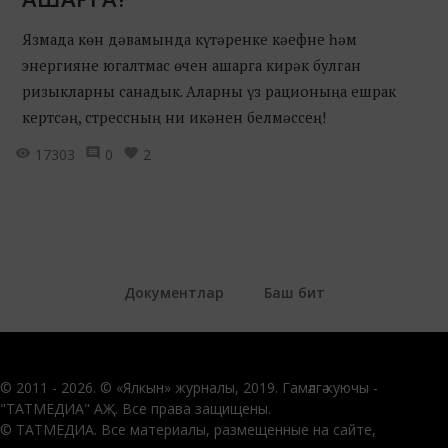
Язмада көн дәвамында күтәренке кәефне һәм
энергияне югалтмас өчен ашарга кирәк булган
ризыкларны санадык. Аларны үз рационыңа ешрак
кертсәң, стрессның ни икәнен белмәссең!
17303
0
2
Документлар
Баш бит
© 2011 - 2026. © «Ялкын» журналы, 2019. Гамәлгә куючы -
"ТАТМЕДИА" АҖ. Все права защищены.
© ТАТМЕДИА. Все материалы, размещенные на сайте,