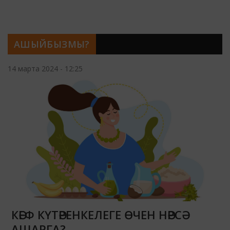
АШЫЙБЫЗМЫ?
14 марта 2024 - 12:25
КӘЕФ КҮТӘРЕНКЕЛЕГЕ ӨЧЕН НӘРСӘ
АШАРГА?