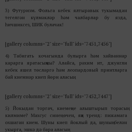
3) Футуризм. Фольга кебек ялтыравык тукымадан
тегелгән күлмәкләр һәм чалбарлар бу язда,
һичшиксез, ШИК булачак!
[gallery columns="2" size="full" ids="7451,7456"]
4) Табигать кочагында булырга һәм хайваннар
карарга яратасыңмы? Алайса, рәхим ит, джунгли
кебек яшел төсләргә һәм леопардовый принтларга
бай киемнәр киеп йөри аласың.
[gallery columns="2" size="full" ids="7452,7447"]
5) Йокыдан торгач, киемеңне алыштырып торасың
килмиме? Махсус синең өчен, яңа тренд: пижамага
охшаган кием. Шуны киеп йоклый да, шуның белән
укырга, эшкә дә бара аласың.