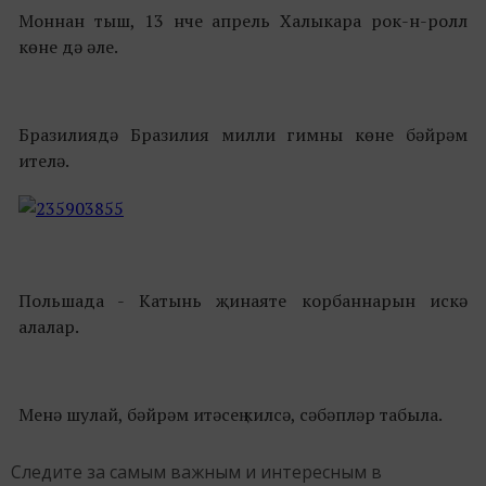
Моннан тыш, 13 нче апрель Халыкара рок-н-ролл
көне дә әле.
Бразилиядә Бразилия милли гимны көне бәйрәм
ителә.
Польшада - Катынь җинаяте корбаннарын искә
алалар.
Менә шулай, бәйрәм итәсең килсә, сәбәпләр табыла.
Следите за самым важным и интересным в