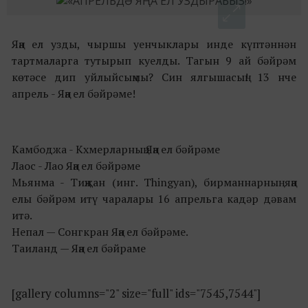
Яңа ел узды, чыршы уенчыклары инде күптәннән
тартмаларга тутырып куелды. Тагын 9 ай бәйрәм
көтәсе дип уйлыйсыңмы? Син ялгышасың! 13 нче
апрель - Яңа ел бәйрәме!
Камбоджа - Кхмерларның Яңа ел бәйрәме
Лаос - Лао Яңа ел бәйрәме
Мьянма - Тиңҗан (инг. Thingyan), бирманнарның яңа
елы бәйрәм итү чаралары 16 апрельга кадәр дәвам
итә.
Непал — Сонгкран Яңа ел бәйрәме.
Таиланд — Яңа ел бәйраме
[gallery columns="2" size="full" ids="7545,7544"]