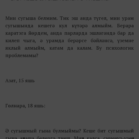
Мин сугыша белмим. Тик эш анда түгел, мин урам
сугышында кешегә кул күтәрә алмыйм. Берара
каратэга йөрдем, анда парларда эшләгәндә бар да
килеп чыга, ә урамда берәрсе бәйләнсә, үземне
яклый алмыйм, катам да калам. Бу психологик
проблемамы?
Азат, 15 яшь
Гөлнара, 18 яшь:
Ә сугышмый гына булмыймы? Кеше бит сугышмый
гына аңлаша белергә тиеш. Миңа калса, синең үз-үзеңә