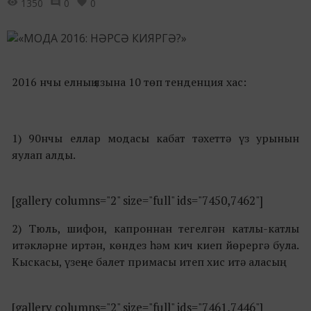
1350
0
0
2016 нчы елның язына 10 төп тенденция хас:
1) 90нчы еллар модасы кабат тәхеттә үз урынын
яулап алды.
[gallery columns="2" size="full" ids="7450,7462"]
2) Тюль, шифон, капроннан тегелгән катлы-катлы
итәкләрне иртән, көндез һәм кич киеп йөрергә була.
Кыскасы, үзеңне балет примасы итеп хис итә аласың.
[gallery columns="2" size="full" ids="7461,7446"]