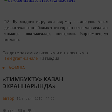
P.S. Бу модага иярү яки иярмәү - синең эш. Авыл
дискотекасында балык тота торган сеткадан ясалган
япмаңны ошатмасалар, аптырама. Һәркемнең үз
модасы.
Следите за самым важным и интересным в
Telegram-канале
Татмедиа
АФИША
«ТИМБУКТУ» КАЗАН
ЭКРАННАРЫНДА»
автор,
12 апреля 2016 - 11:00
1168
0
0