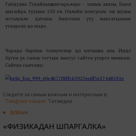
Габдулла Тукайның шигырьләре - халык авазы. Быел
шагыйрь тууына 130 ел. Онлайн контроль эш шушы
истәлекле датаны билгеләп үтү максатыннан
үткәрелә дә инде.
Чарада барлык теләүчеләр дә катнаша ала. Инде
бүген үк сынау тестын махсус сайтта үтәргә мөмкин.
Сайтка сылтама:
Следите за самым важным и интересным в
Telegram-канале
Татмедиа
ЯЛКЫН
«ФИЗИКАДАН ШПАРГАЛКА»