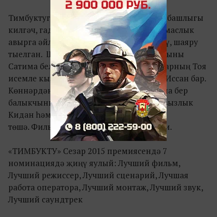
Тимбуктуга яңа җитәкчелек, яңа дәүләт башлыгы
килгәч, гади халык тормышы түзеп булмаслык
авырга әйләнә. Бу шәһәрдә музыка, көлү, шаяру
тыелган. Шәһәр читендә исә үзенең хатыны
Сатима белән Кидан исемле ир яши. Аларның Тоя
исемле кызлары һәм 12 яшьлек уллары Иссан бар.
Көннәрдән бер көнне Кидан ялгыш кына бер
балыкчыны үетрә. Дөньядагы барлык явызлык
Кидан һәм аның гаиләсе өстенә
төшә. Фильм шушы гаилә тарихын сөйли.
«ТИМБУКТУ» Сезар 2015 премиясендә 7
номинациядә җиңү яулый: Лучший фильм,
Лучший режиссер, Лучший сценарий, Лучшая
работа оператора, Лучший монтаж, Лучший звук,
Лучший саундтрек