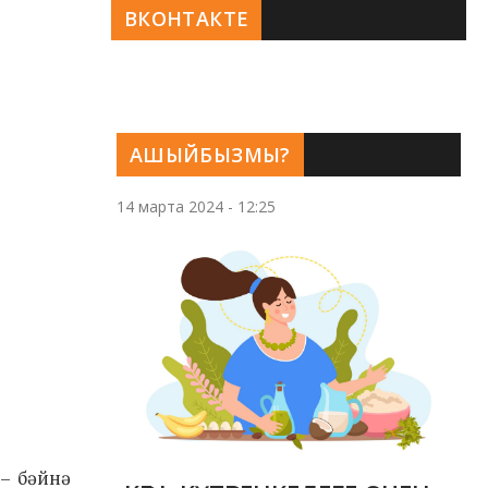
ВКОНТАКТЕ
АШЫЙБЫЗМЫ?
14 марта 2024 - 12:25
– бәйнә