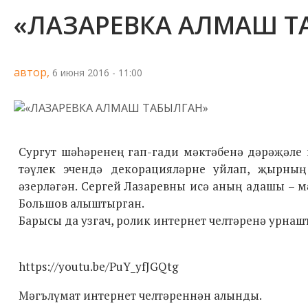
«ЛАЗАРЕВКА АЛМАШ Т
автор,
6 июня 2016 - 11:00
Сургут шәһәренең гап-гади мәктәбенә дәрәҗәле
тәүлек эчендә декорацияләрне уйлап, җырның
әзерләгән. Сергей Лазаревны исә аның адашы –
Большов алыштырган.
Барысы да узгач, ролик интернет челтәренә урнаш
https://youtu.be/PuY_yfJGQtg
Мәгълүмат интернет челтәреннән алынды.