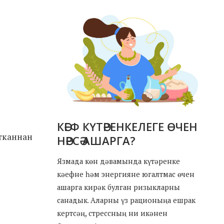
КӘЕФ КҮТӘРЕНКЕЛЕГЕ ӨЧЕН
атканнан
НӘРСӘ АШАРГА?
Язмада көн дәвамында күтәренке
кәефне һәм энергияне югалтмас өчен
ашарга кирәк булган ризыкларны
санадык. Аларны үз рационыңа ешрак
кертсәң, стрессның ни икәнен