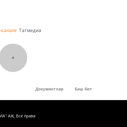
-канале
Татмедиа
Документлар
Баш бит
ДИА" АҖ. Все права