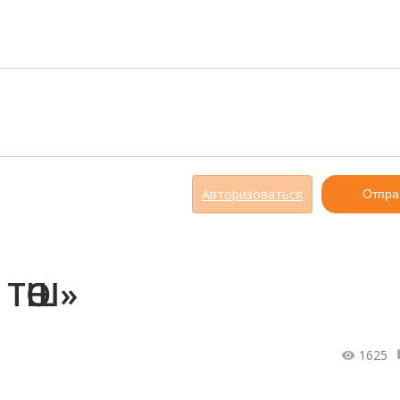
Авторизоваться
Отпра
ТӨШ»
1625