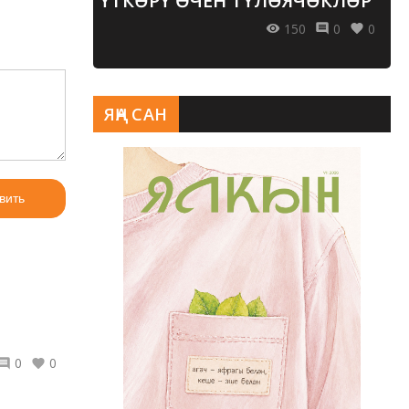
ҮТКӘРҮ ӨЧЕН ТҮЛӘЯЧӘКЛӘР
150
0
0
ЯҢА САН
вить
0
0