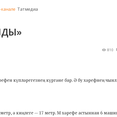
-канале
Татмедиа
ЛДЫ»
810
ефен күпләрегезнең күргәне бар. Ә бу хәрефнең чын
 метр, ә киңлеге — 17 метр. М хәрефе астыннан 6 маш