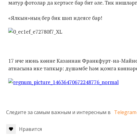
матур фотолар да кертәсе бар бит әле. Тик нишләр
«Ялкын»ның бер бик шәп идеясе бар!
17 нче июнь көнне Казаннан Франкфурт-на-Майне
атнасына ике тапкыр: дүшәмбе һәм җомга көннәрен
Следите за самым важным и интересным в
Telegram
Нравится