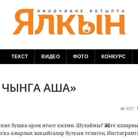
ТЕКСТ
ВИДЕО
ФОТО
КОНКУРС
Р ЧЫНГА АША»
937
лекне бушка әрәм итәсе килми. Шулаймы? Җәйге ялларн
искә алырлык вакыйгалар булуын телисең. Инстаграмг