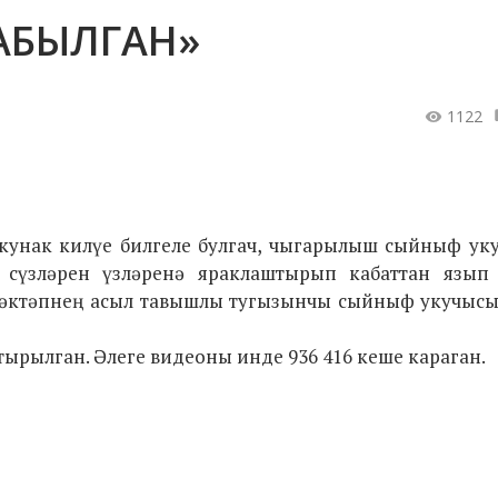
АБЫЛГАН»
1122
 кунак килүе билгеле булгач, чыгарылыш сыйныф ук
 сүзләрен үзләренә яраклаштырып кабаттан язып
 мәктәпнең асыл тавышлы тугызынчы сыйныф укучысы
тырылган. Әлеге видеоны инде 936 416 кеше караган.