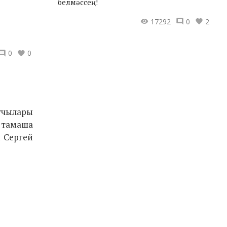
белмәссең!
17292
0
2
0
0
учылары
 тамаша
 Сергей