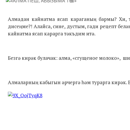
Алмадан кайнатма ясап караганың бармы? Хи, 
дисеңме?! Алайса, сине, дустым, гади рецепт бел
кайнатма ясап карарга тәкъдим итә.
Безгә кирәк булачак: алма, «сгущеное молоко», ши
Алмаларның кабыгын әрчергә һәм турарга кирәк. 