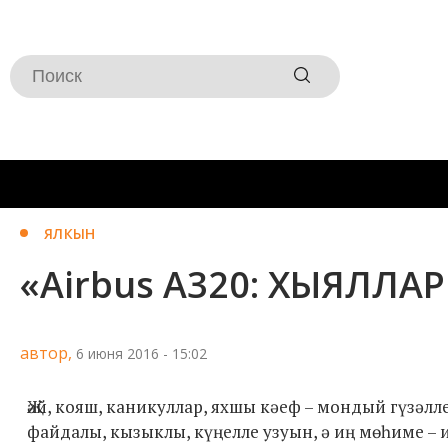
ЯЛКЫН
«Airbus A320: ХЫЯЛЛА
автор,
6 июня 2016 - 15:02
Җәй, кояш, каникуллар, яхшы кәеф – мондый гүзәл
файдалы, кызыклы, күңелле узуын, ә иң мөһиме – 