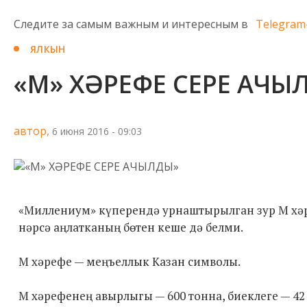
Следите за самым важным и интересным в
Telegram
ЯЛКЫН
«М» ХӘРЕФЕ СЕРЕ АЧЫ
автор,
6 июня 2016 - 09:03
«Миллениум» күперендә урнаштырылган зур М хәр
нәрсә аңлатканың бөтен кеше дә белми.
М хәрефе — меңъеллык Казан символы.
М хәрефенең авырлыгы — 600 тонна, биеклеге — 42