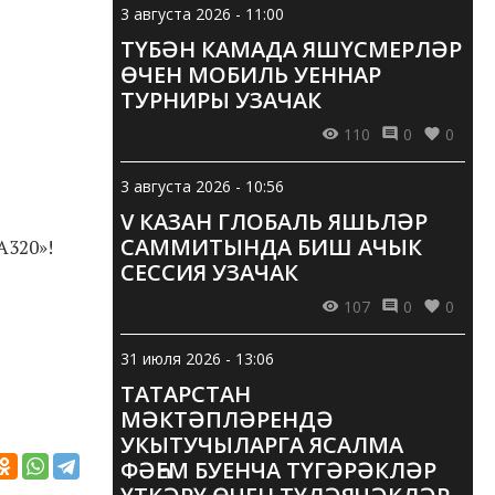
3 августа 2026 - 11:00
ТҮБӘН КАМАДА ЯШҮСМЕРЛӘР
ӨЧЕН МОБИЛЬ УЕННАР
ТУРНИРЫ УЗАЧАК
110
0
0
3 августа 2026 - 10:56
V КАЗАН ГЛОБАЛЬ ЯШЬЛӘР
САММИТЫНДА БИШ АЧЫК
A320»!
СЕССИЯ УЗАЧАК
107
0
0
31 июля 2026 - 13:06
ТАТАРСТАН
МӘКТӘПЛӘРЕНДӘ
УКЫТУЧЫЛАРГА ЯСАЛМА
ФӘҺЕМ БУЕНЧА ТҮГӘРӘКЛӘР