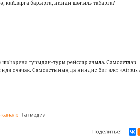
гә, кайларга барырга, нинди шөгыль табарга?
 шәһәренә турыдан-туры рейслар ачыла. Самолетлар
дә очачак. Самолетының да ниндие бит әле: «Airbus 
-канале
Татмедиа
Поделиться: