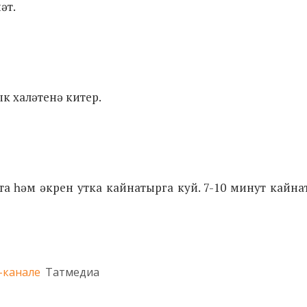
әт.
к халәтенә китер.
ута һәм әкрен утка кайнатырга куй. 7-10 минут кайн
-канале
Татмедиа