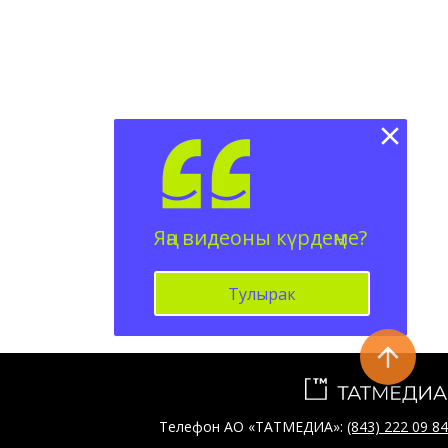
Яңа видеоны күрдеңме?
Тулырак
Телефон АО «ТАТМЕДИА»:
(843) 222 09 84