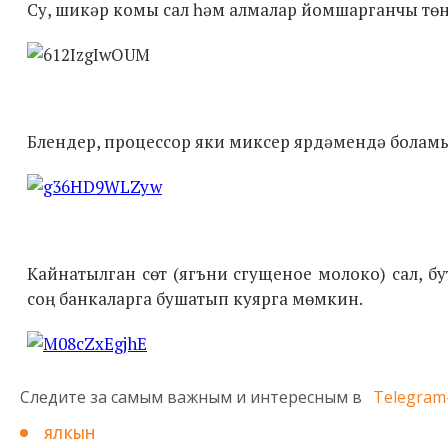
Су, шикәр комы сал һәм алмалар йомшарганчы төн
Блендер, процессор яки миксер ярдәмендә боламы
Кайнатылган сөт (ягъни сгущеное молоко) сал, б
соң банкаларга бушатып куярга мөмкин.
Следите за самым важным и интересным в
Telegram
ЯЛКЫН