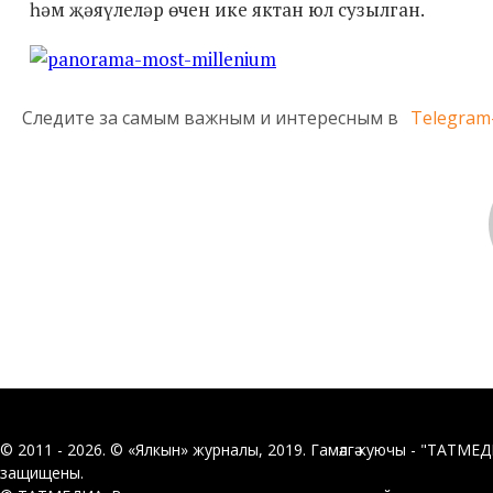
һәм җәяүлеләр өчен ике яктан юл сузылган.
Следите за самым важным и интересным в
Telegram
© 2011 - 2026. © «Ялкын» журналы, 2019. Гамәлгә куючы - "ТАТМЕ
защищены.