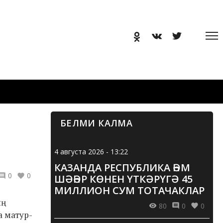
БЕЛМИ КАЛМА
4 августа 2026 - 13:22
КАЗАНДА РЕСПУБЛИКА ҺӘМ
0
0
ШӘҺӘР КӨНЕН ҮТКӘРҮГӘ 45
МИЛЛИОН СУМ ТОТАЧАКЛАР
ың
80
0
0
а матур-