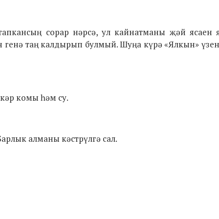
тапкансың сорар нәрсә, ул кайнатманы җәй ясаен 
ән генә таң калдырып булмый. Шуңа күрә «Ялкын» үзе
кәр комы һәм су.
Барлык алманы кәстрүлгә сал.