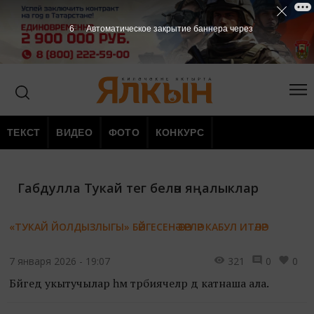
5
Автоматическое закрытие баннера через
ТЕКСТ
ВИДЕО
ФОТО
КОНКУРС
Габдулла Тукай тег белән яңалыклар
«ТУКАЙ ЙОЛДЫЗЛЫГЫ» БӘЙГЕСЕНӘ ӘСӘРЛӘР КАБУЛ ИТӘЛӘР
7 января 2026 - 19:07
321
0
0
Бәйгедә укытучылар һәм тәрбиячеләр дә катнаша ала.