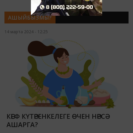
АШЫЙБЫЗМЫ?
14 марта 2024 - 12:25
КӘЕФ КҮТӘРЕНКЕЛЕГЕ ӨЧЕН НӘРСӘ
АШАРГА?