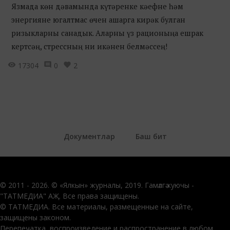
Язмада көн дәвамында күтәренке кәефне һәм
энергияне югалтмас өчен ашарга кирәк булган
ризыкларны санадык. Аларны үз рационыңа ешрак
кертсәң, стрессның ни икәнен белмәссең!
17304
0
2
Документлар
Баш бит
© 2011 - 2026. © «Ялкын» журналы, 2019. Гамәлгә куючы -
"ТАТМЕДИА" АҖ. Все права защищены.
© ТАТМЕДИА. Все материалы, размещенные на сайте,
защищены законом.
Перепечатка, воспроизведение и распространение в любом