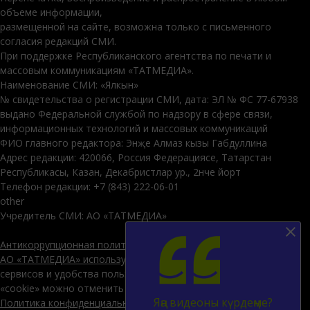
объеме информации,
размещенной на сайте, возможна только с письменного
согласия редакций СМИ.
При поддержке Республиканского агентства по печати и
массовым коммуникациям «ТАТМЕДИА».
Наименование СМИ: «Ялкын»
№ свидетельства о регистрации СМИ, дата: ЭЛ № ФС 77-67938
выдано Федеральной службой по надзору в сфере связи,
информационных технологий и массовых коммуникаций
ФИО главного редактора: Энҗе Алмаз кызы Габдуллина
Адрес редакции: 420066, Россия Федерациясе, Татарстан
Республикасы, Казан, Декабристлар ур., 2нче йорт
Телефон редакции: +7 (843) 222-06-01
other
Учредитель СМИ: АО «ТАТМЕДИА»
Антикоррупционная политика
АО «ТАТМЕДИА» использует «cookie»
для персонализации
сервисов и удобства пользователей сайтом. Использование
«cookie» можно отменить в настройках браузера.
Яңа видеоны күрдеңме?
Политика конфиденциальности