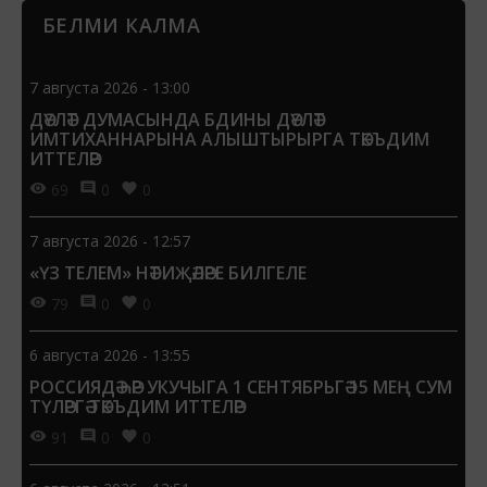
БЕЛМИ КАЛМА
7 августа 2026 - 13:00
ДӘҮЛӘТ ДУМАСЫНДА БДИНЫ ДӘҮЛӘТ
ИМТИХАННАРЫНА АЛЫШТЫРЫРГА ТӘКЪДИМ
ИТТЕЛӘР
69
0
0
7 августа 2026 - 12:57
«ҮЗ ТЕЛЕМ» НӘТИҖӘЛӘРЕ БИЛГЕЛЕ
79
0
0
6 августа 2026 - 13:55
РОССИЯДӘ ҺӘР УКУЧЫГА 1 СЕНТЯБРЬГӘ 15 МЕҢ СУМ
ТҮЛӘРГӘ ТӘКЪДИМ ИТТЕЛӘР
91
0
0