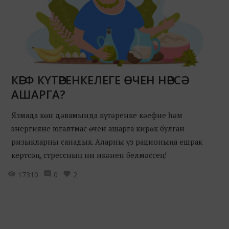
КӘЕФ КҮТӘРЕНКЕЛЕГЕ ӨЧЕН НӘРСӘ
АШАРГА?
Язмада көн дәвамында күтәренке кәефне һәм
энергияне югалтмас өчен ашарга кирәк булган
ризыкларны санадык. Аларны үз рационыңа ешрак
кертсәң, стрессның ни икәнен белмәссең!
17310
0
2