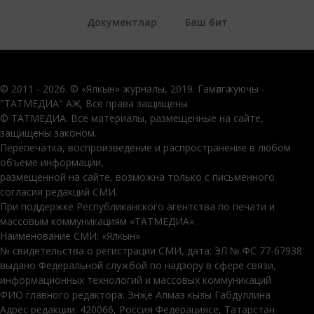
Документлар
Баш бит
© 2011 - 2026. © «Ялкын» журналы, 2019. Гамәлгә куючы -
"ТАТМЕДИА" АҖ. Все права защищены.
© ТАТМЕДИА. Все материалы, размещенные на сайте,
защищены законом.
Перепечатка, воспроизведение и распространение в любом
объеме информации,
размещенной на сайте, возможна только с письменного
согласия редакций СМИ.
При поддержке Республиканского агентства по печати и
массовым коммуникациям «ТАТМЕДИА».
Наименование СМИ: «Ялкын»
№ свидетельства о регистрации СМИ, дата: ЭЛ № ФС 77-67938
выдано Федеральной службой по надзору в сфере связи,
информационных технологий и массовых коммуникаций
ФИО главного редактора: Энҗе Алмаз кызы Габдуллина
Адрес редакции: 420066, Россия Федерациясе, Татарстан