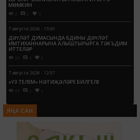
МӨМКИН
2
0
0
7 августа 2026 - 13:00
ДӘҮЛӘТ ДУМАСЫНДА БДИНЫ ДӘҮЛӘТ
ИМТИХАННАРЫНА АЛЫШТЫРЫРГА ТӘКЪДИМ
ИТТЕЛӘР
95
0
0
7 августа 2026 - 12:57
«ҮЗ ТЕЛЕМ» НӘТИҖӘЛӘРЕ БИЛГЕЛЕ
99
0
0
ЯҢА САН