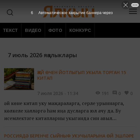
6
Автоматическое закрытие баннера через
ТЕКСТ
ВИДЕО
ФОТО
КОНКУРС
7 июль 2026 яңалыклары
ҖӘЙ ӨЧЕН ЙОТЛЫГЫП УКЫЛА ТОРГАН 15
КИТАП
7 июля 2026 - 11:34
191
0
0
Җәй көне китап уку маҗараларга, серле урыннарга,
көлкеле хәлләргә һәм яңа дусларга юл ачу да. Бу
исемлектәге китапларны укыганда син авыл
каникулларына да эләгерсең, тылсымлы
супермаркетка да кереп чыгарсың, шымчылар
РОССИЯДӘ БЕРЕНЧЕ СЫЙНЫФ УКУЧЫЛАРЫНА ӨЙ ЭШЛӘРЕ