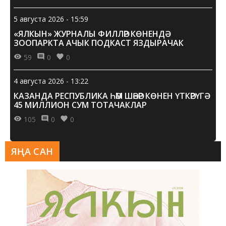
5 августа 2026 - 15:59
«ЯЛКЫН» ЖУРНАЛЫ ФИЛЛӘР КӨНЕНДӘ
ЗООПАРКТА АЧЫК ПОДКАСТ ЯЗДЫРАЧАК
59
0
0
4 августа 2026 - 13:22
КАЗАНДА РЕСПУБЛИКА ҺӘМ ШӘҺӘР КӨНЕН ҮТКӘРҮГӘ
45 МИЛЛИОН СУМ ТОТАЧАКЛАР
105
0
0
ЯҢА САН