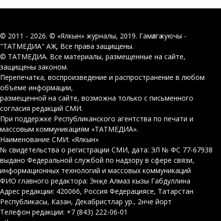
© 2011 - 2026. © «Ялкын» журналы, 2019. Гамәлгә куючы -
"ТАТМЕДИА" АҖ. Все права защищены.
© ТАТМЕДИА. Все материалы, размещенные на сайте,
защищены законом.
Перепечатка, воспроизведение и распространение в любом
объеме информации,
размещенной на сайте, возможна только с письменного
согласия редакций СМИ.
При поддержке Республиканского агентства по печати и
массовым коммуникациям «ТАТМЕДИА».
Наименование СМИ: «Ялкын»
№ свидетельства о регистрации СМИ, дата: ЭЛ № ФС 77-67938
выдано Федеральной службой по надзору в сфере связи,
информационных технологий и массовых коммуникаций
ФИО главного редактора: Энҗе Алмаз кызы Габдуллина
Адрес редакции: 420066, Россия Федерациясе, Татарстан
Республикасы, Казан, Декабристлар ур., 2нче йорт
Телефон редакции: +7 (843) 222-06-01