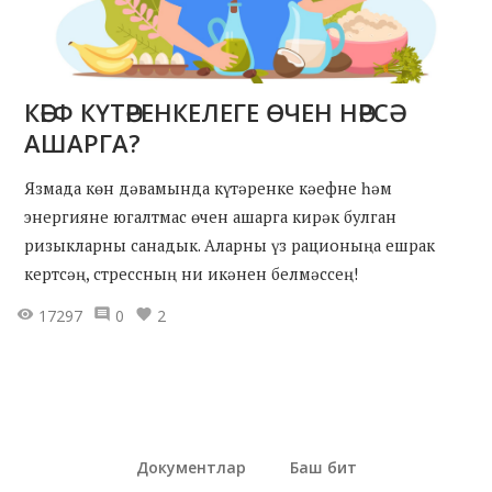
КӘЕФ КҮТӘРЕНКЕЛЕГЕ ӨЧЕН НӘРСӘ
АШАРГА?
Язмада көн дәвамында күтәренке кәефне һәм
энергияне югалтмас өчен ашарга кирәк булган
ризыкларны санадык. Аларны үз рационыңа ешрак
кертсәң, стрессның ни икәнен белмәссең!
17297
0
2
Документлар
Баш бит