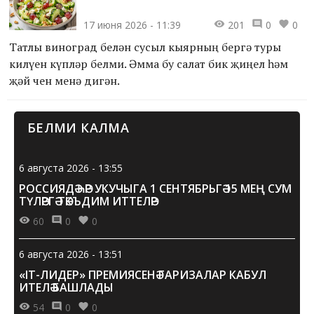
яңадан ачабыз» Бөтенроссия студентлар
экспедицияләре программасы кысаларында гамәлгә
17 июня 2026 - 11:39
201
0
0
ашырыла.
Татлы виноград белән сусыл кыярның бергә туры
килүен күпләр белми. Әмма бу салат бик җиңел һәм
җәй өчен менә дигән.
БЕЛМИ КАЛМА
6 августа 2026 - 13:55
РОССИЯДӘ ҺӘР УКУЧЫГА 1 СЕНТЯБРЬГӘ 15 МЕҢ СУМ
ТҮЛӘРГӘ ТӘКЪДИМ ИТТЕЛӘР
60
0
0
6 августа 2026 - 13:51
«IT-ЛИДЕР» ПРЕМИЯСЕНӘ ГАРИЗАЛАР КАБУЛ
ИТЕЛӘ БАШЛАДЫ
54
0
0