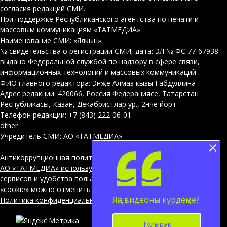
согласия редакций СМИ.
При поддержке Республиканского агентства по печати и
массовым коммуникациям «ТАТМЕДИА».
Наименование СМИ: «Ялкын»
№ свидетельства о регистрации СМИ, дата: ЭЛ № ФС 77-67938
выдано Федеральной службой по надзору в сфере связи,
информационных технологий и массовых коммуникаций
ФИО главного редактора: Энҗе Алмаз кызы Габдуллина
Адрес редакции: 420066, Россия Федерациясе, Татарстан
Республикасы, Казан, Декабристлар ур., 2нче йорт
Телефон редакции: +7 (843) 222-06-01
other
Учредитель СМИ: АО «ТАТМЕДИА»
Антикоррупционная политика
АО «ТАТМЕДИА» использует «cookie»
для персонализации
сервисов и удобства пользователей сайтом. Использование
«cookie» можно отменить в настройках браузера.
Яңа видеоны күрдеңме?
Политика конфиденциальности
12+
Тулырак