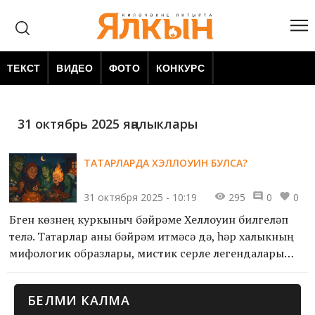
ТЕКСТ
ВИДЕО
ФОТО
КОНКУРС
31 октябрь 2025 яңалыклары
ТАТАРЛАРДА ХЭЛЛОУИН БУЛСА?
31 октября 2025 - 10:19
295
0
0
Бүген көзнең куркыныч бәйрәме Хеллоуин билгеләп
үтелә. Татарлар аны бәйрәм итмәсә дә, һәр халыкның
мифологик образлары, мистик серле легендалары
бар. Әгәр татарларда да Хэллоуин булса, ул
тылсымлы, моңлы һәм җылы бәйрәм булыр иде. Без
БЕЛМИ КАЛМА
аны «Җенле кич» дип атар идек.