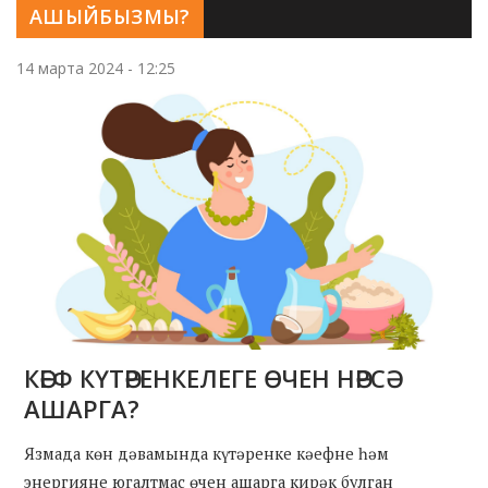
АШЫЙБЫЗМЫ?
14 марта 2024 - 12:25
КӘЕФ КҮТӘРЕНКЕЛЕГЕ ӨЧЕН НӘРСӘ
АШАРГА?
Язмада көн дәвамында күтәренке кәефне һәм
энергияне югалтмас өчен ашарга кирәк булган