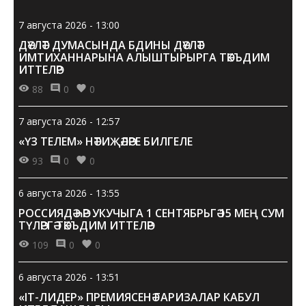
7 августа 2026 - 13:00
ДӘҮЛӘТ ДУМАСЫНДА БДИНЫ ДӘҮЛӘТ
ИМТИХАННАРЫНА АЛЫШТЫРЫРГА ТӘКЪДИМ
ИТТЕЛӘР
88
0
0
7 августа 2026 - 12:57
«ҮЗ ТЕЛЕМ» НӘТИҖӘЛӘРЕ БИЛГЕЛЕ
93
0
0
6 августа 2026 - 13:55
РОССИЯДӘ ҺӘР УКУЧЫГА 1 СЕНТЯБРЬГӘ 15 МЕҢ СУМ
ТҮЛӘРГӘ ТӘКЪДИМ ИТТЕЛӘР
109
0
0
6 августа 2026 - 13:51
«IT-ЛИДЕР» ПРЕМИЯСЕНӘ ГАРИЗАЛАР КАБУЛ