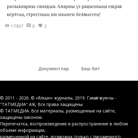
ризыкларны санадык. Аларны үз рационыңа ешрак
кертсәң, стрессның ни икәнен белмәссең!
17307
0
2
Документлар
Баш бит
© 2011 - 2026. © «Ялкын» журналы, 2019. Гамәлгә куючы -
"ТАТМЕДИА" АҖ. Все права защищены.
© ТАТМЕДИА. Все материалы, размещенные на сайте,
защищены законом.
Перепечатка, воспроизведение и распространение в любом
объеме информации,
размещенной на сайте, возможна только с письменного