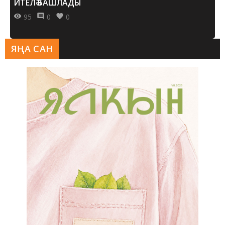
ИТЕЛӘ БАШЛАДЫ
95
0
0
ЯҢА САН