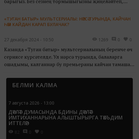
барыгыз. Без сезнең тормышыгызны җиңеләйтеп,
спектакльләр исемлеген тәкъдим итәбез!
«ТУГАН БАТЫР» МУЛЬТСЕРИАЛЫ: НӘРСӘ ТУРЫНДА, КАЙЧАН
ҺӘМ КАЙДАН КАРАП БУЛАЧАК?
27 декабря 2024 - 10:50
1269
0
0
Казанда «Туган батыр» мультсериалының беренче өч
сериясе күрсәтелде. Ул нәрсә турында, балаларга
ошадымы, калганнар бу премьераны кайчан тамаша
кыла ала?
БЕЛМИ КАЛМА
7 августа 2026 - 13:00
ДӘҮЛӘТ ДУМАСЫНДА БДИНЫ ДӘҮЛӘТ
ИМТИХАННАРЫНА АЛЫШТЫРЫРГА ТӘКЪДИМ
ИТТЕЛӘР
82
0
0