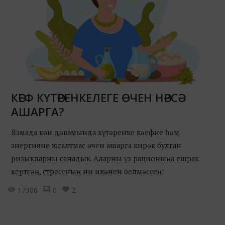
КӘЕФ КҮТӘРЕНКЕЛЕГЕ ӨЧЕН НӘРСӘ
АШАРГА?
Язмада көн дәвамында күтәренке кәефне һәм
энергияне югалтмас өчен ашарга кирәк булган
ризыкларны санадык. Аларны үз рационыңа ешрак
кертсәң, стрессның ни икәнен белмәссең!
17306
0
2