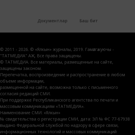
Документлар
Баш бит
© 2011 - 2026. © «Ялкын» журналы, 2019. Гамәлгә куючы -
"ТАТМЕДИА" АҖ. Все права защищены.
© ТАТМЕДИА. Все материалы, размещенные на сайте,
защищены законом.
Перепечатка, воспроизведение и распространение в любом
объеме информации,
размещенной на сайте, возможна только с письменного
согласия редакций СМИ.
При поддержке Республиканского агентства по печати и
массовым коммуникациям «ТАТМЕДИА».
Наименование СМИ: «Ялкын»
№ свидетельства о регистрации СМИ, дата: ЭЛ № ФС 77-67938
выдано Федеральной службой по надзору в сфере связи,
информационных технологий и массовых коммуникаций