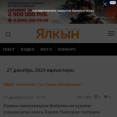
7
Автоматическое закрытие баннера через
ТЕКСТ
ВИДЕО
ФОТО
КОНКУРС
27 декабрь 2024 яңалыклары
КӘРИМ ТИНЧУРИН ТЕАТРЫНА БАРАБЫЗМЫ?
27 декабря 2024 - 16:35
1483
0
0
Кышкы каникулларны файдалы һәм күңелле
уздырасыгыз килсә, Кәрим Тинчурин театрына