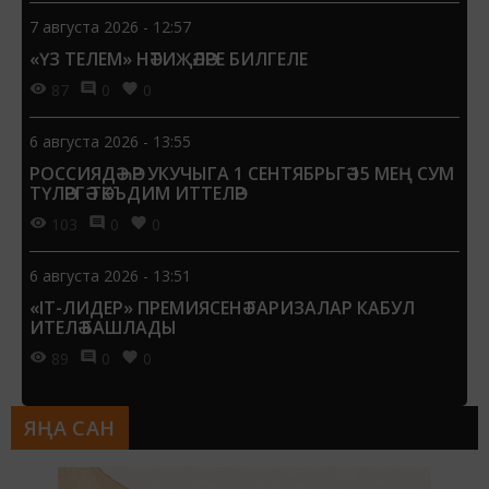
7 августа 2026 - 12:57
«ҮЗ ТЕЛЕМ» НӘТИҖӘЛӘРЕ БИЛГЕЛЕ
87
0
0
6 августа 2026 - 13:55
РОССИЯДӘ ҺӘР УКУЧЫГА 1 СЕНТЯБРЬГӘ 15 МЕҢ СУМ
ТҮЛӘРГӘ ТӘКЪДИМ ИТТЕЛӘР
103
0
0
6 августа 2026 - 13:51
«IT-ЛИДЕР» ПРЕМИЯСЕНӘ ГАРИЗАЛАР КАБУЛ
ИТЕЛӘ БАШЛАДЫ
89
0
0
ЯҢА САН