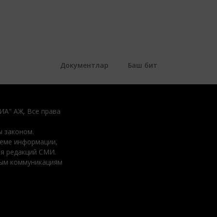
Документлар
Баш бит
ДИА" АҖ. Все права
 законом.
ъеме информации,
ия редакций СМИ.
вым коммуникациям