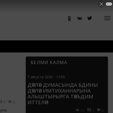
БЕЛМИ КАЛМА
7 августа 2026 - 13:00
ДӘҮЛӘТ ДУМАСЫНДА БДИНЫ
ДӘҮЛӘТ ИМТИХАННАРЫНА
АЛЫШТЫРЫРГА ТӘКЪДИМ
ИТТЕЛӘР
0
0
түен
62
0
0