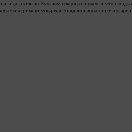
нәтиҗәгә килгән. Кулланучыларның социаль челтәрләрдә
лары эксперимент үткәргән. Анда дөньяның төрле илләрен