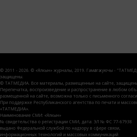
© 2011 - 2026. © «Ялкын» журналы, 2019. Гамәлгә куючы - "ТАТМЕ
защищены.
© ТАТМЕДИА. Все материалы, размещенные на сайте, защищены
Перепечатка, воспроизведение и распространение в любом об
размещенной на сайте, возможна только с письменного соглас
При поддержке Республиканского агентства по печати и массо
«ТАТМЕДИА».
Наименование СМИ: «Ялкын»
№ свидетельства о регистрации СМИ, дата: ЭЛ № ФС 77-67938
выдано Федеральной службой по надзору в сфере связи,
информационных технологий и массовых коммуникаций