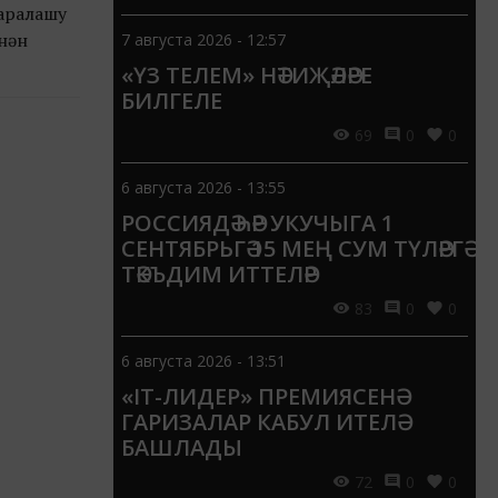
 аралашу
нән
7 августа 2026 - 12:57
«ҮЗ ТЕЛЕМ» НӘТИҖӘЛӘРЕ
БИЛГЕЛЕ
69
0
0
6 августа 2026 - 13:55
РОССИЯДӘ ҺӘР УКУЧЫГА 1
СЕНТЯБРЬГӘ 15 МЕҢ СУМ ТҮЛӘРГӘ
ТӘКЪДИМ ИТТЕЛӘР
83
0
0
6 августа 2026 - 13:51
«IT-ЛИДЕР» ПРЕМИЯСЕНӘ
ГАРИЗАЛАР КАБУЛ ИТЕЛӘ
БАШЛАДЫ
72
0
0