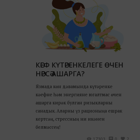
КӘЕФ КҮТӘРЕНКЕЛЕГЕ ӨЧЕН
НӘРСӘ АШАРГА?
Язмада көн дәвамында күтәренке
кәефне һәм энергияне югалтмас өчен
ашарга кирәк булган ризыкларны
санадык. Аларны үз рационыңа ешрак
кертсәң, стрессның ни икәнен
белмәссең!
17303
0
2