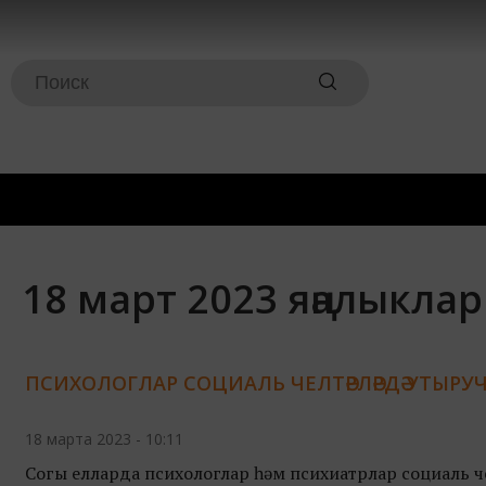
18 март 2023 яңалыкла
ПСИХОЛОГЛАР СОЦИАЛЬ ЧЕЛТӘРЛӘРДӘ УТЫРУЧ
18 марта 2023 - 10:11
Соңгы елларда психологлар һәм психиатрлар социаль че