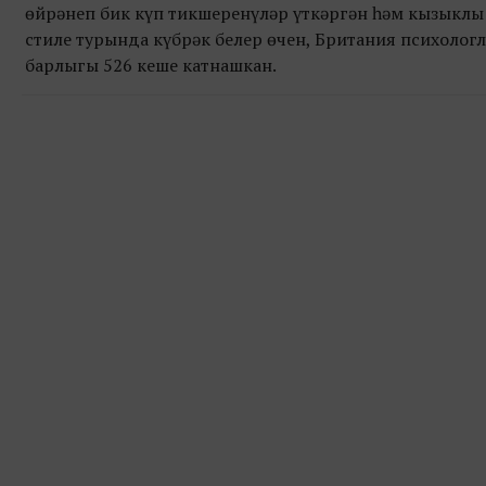
өйрәнеп бик күп тикшеренүләр үткәргән һәм кызыклы 
стиле турында күбрәк белер өчен, Британия психолог
барлыгы 526 кеше катнашкан.