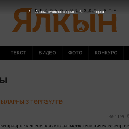
7
Автоматическое закрытие баннера через
ТЕКСТ
ВИДЕО
ФОТО
КОНКУРС
ры
ЫЛАРНЫ 3 ТӨРГӘ БҮЛГӘН
1199
лтәрләрнең кешенең психик сәламәтлегенә ничек тәэсир и