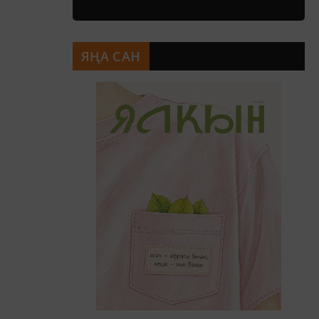
ЯҢА САН