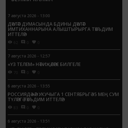
тупладык.
7 августа 2026 - 13:00
ДӘҮЛӘТ ДУМАСЫНДА БДИНЫ ДӘҮЛӘТ
ИМТИХАННАРЫНА АЛЫШТЫРЫРГА ТӘКЪДИМ
ИТТЕЛӘР
62
0
0
7 августа 2026 - 12:57
«ҮЗ ТЕЛЕМ» НӘТИҖӘЛӘРЕ БИЛГЕЛЕ
70
0
0
6 августа 2026 - 13:55
РОССИЯДӘ ҺӘР УКУЧЫГА 1 СЕНТЯБРЬГӘ 15 МЕҢ СУМ
ТҮЛӘРГӘ ТӘКЪДИМ ИТТЕЛӘР
83
0
0
6 августа 2026 - 13:51