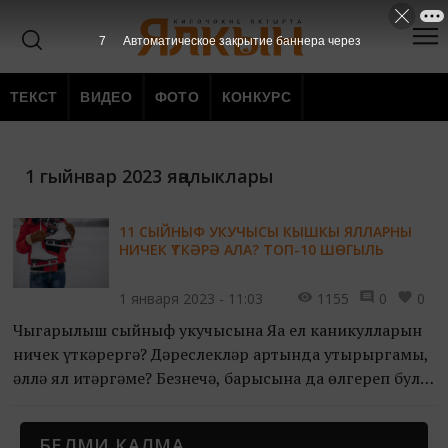
7
Автоматическое закрытие баннера через
ТЕКСТ
ВИДЕО
ФОТО
КОНКУРС
1 гыйнвар 2023 яңалыклары
11 СЫЙНЫФ УКУЧЫСЫ КЫШКЫ ЯЛЛАРНЫ
НИЧЕК ҮТКӘРӘ АЛА? ТОП-10 ШӨГЫЛЬ
1 января 2023 - 11:03
1155
0
0
Чыгарылыш сыйныф укучысына Яңа ел каникулларын
ничек үткәрергә? Дәреслекләр артында утырыргамы,
әллә ял итәргәме? Безнеңчә, барысына да өлгереп була.
Бу чек-листта 11 сыйныф укучысына кышкы
каникулда башкарырга мөмкин булган 10 шөгыльне
БЕЛМИ КАЛМА