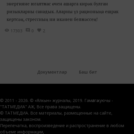
энергияне югалтмас өчен ашарга кирәк булган
ризыкларны санадык. Аларны үз рационыңа ешрак
кертсәң, стрессның ни икәнен белмәссең!
17303
0
2
Документлар
Баш бит
© 2011 - 2026. © «Ялкын» журналы, 2019. Гамәлгә куючы -
"ТАТМЕДИА" АҖ. Все права защищены.
© ТАТМЕДИА. Все материалы, размещенные на сайте,
защищены законом.
Перепечатка, воспроизведение и распространение в любом
объеме информации,