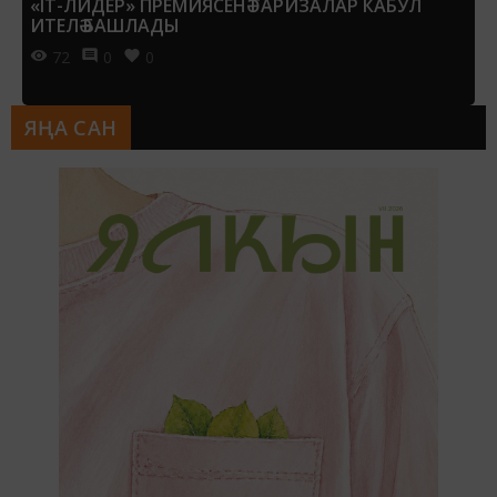
«IT-ЛИДЕР» ПРЕМИЯСЕНӘ ГАРИЗАЛАР КАБУЛ
ИТЕЛӘ БАШЛАДЫ
72
0
0
ЯҢА САН