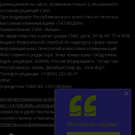
размещенной на сайте, возможна только с письменного
согласия редакций СМИ.
При поддержке Республиканского агентства по печати и
массовым коммуникациям «ТАТМЕДИА».
Наименование СМИ: «Ялкын»
№ свидетельства о регистрации СМИ, дата: ЭЛ № ФС 77-67938
выдано Федеральной службой по надзору в сфере связи,
информационных технологий и массовых коммуникаций
ФИО главного редактора: Энҗе Алмаз кызы Габдуллина
Адрес редакции: 420066, Россия Федерациясе, Татарстан
Республикасы, Казан, Декабристлар ур., 2нче йорт
Телефон редакции: +7 (843) 222-06-01
other
Учредитель СМИ: АО «ТАТМЕДИА»
Антикоррупционная политика
АО «ТАТМЕДИА» использует «cookie»
для персонализации
сервисов и удобства пользователей сайтом. Использование
«cookie» можно отменить в настройках браузера.
Яңа видеоны күрдеңме?
Политика конфиденциальности