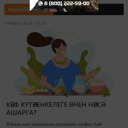
АШЫЙБЫЗМЫ?
14 марта 2024 - 12:25
КӘЕФ КҮТӘРЕНКЕЛЕГЕ ӨЧЕН НӘРСӘ
АШАРГА?
Язмада көн дәвамында күтәренке кәефне һәм