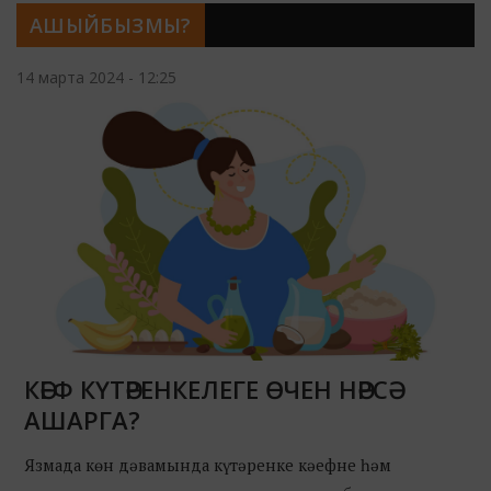
АШЫЙБЫЗМЫ?
14 марта 2024 - 12:25
КӘЕФ КҮТӘРЕНКЕЛЕГЕ ӨЧЕН НӘРСӘ
АШАРГА?
Язмада көн дәвамында күтәренке кәефне һәм