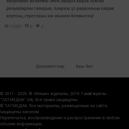
энергияне югалтмас өчен ашарга кирәк булган
ризыкларны санадык. Аларны үз рационыңа ешрак
кертсәң, стрессның ни икәнен белмәссең!
17297
0
2
Документлар
Баш бит
© 2011 - 2026. © «Ялкын» журналы, 2019. Гамәлгә куючы -
"ТАТМЕДИА" АҖ. Все права защищены.
© ТАТМЕДИА. Все материалы, размещенные на сайте,
защищены законом.
Перепечатка, воспроизведение и распространение в любом
объеме информации,