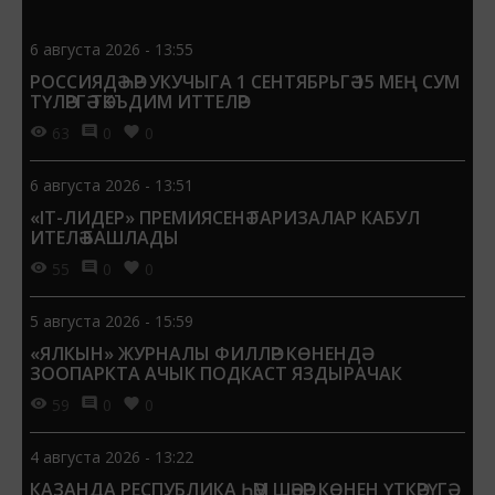
6 августа 2026 - 13:55
РОССИЯДӘ ҺӘР УКУЧЫГА 1 СЕНТЯБРЬГӘ 15 МЕҢ СУМ
ТҮЛӘРГӘ ТӘКЪДИМ ИТТЕЛӘР
63
0
0
6 августа 2026 - 13:51
«IT-ЛИДЕР» ПРЕМИЯСЕНӘ ГАРИЗАЛАР КАБУЛ
ИТЕЛӘ БАШЛАДЫ
55
0
0
5 августа 2026 - 15:59
«ЯЛКЫН» ЖУРНАЛЫ ФИЛЛӘР КӨНЕНДӘ
ЗООПАРКТА АЧЫК ПОДКАСТ ЯЗДЫРАЧАК
59
0
0
4 августа 2026 - 13:22
КАЗАНДА РЕСПУБЛИКА ҺӘМ ШӘҺӘР КӨНЕН ҮТКӘРҮГӘ