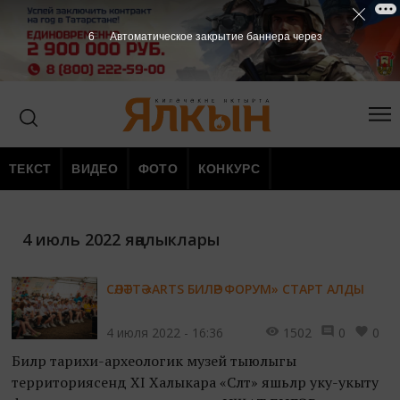
5
Автоматическое закрытие баннера через
ТЕКСТ
ВИДЕО
ФОТО
КОНКУРС
4 июль 2022 яңалыклары
СӘЛӘТТӘ «ARTS БИЛӘР ФОРУМ» СТАРТ АЛДЫ
4 июля 2022 - 16:36
1502
0
0
Биләр тарихи-археологик музей тыюлыгы
территориясендә XI Халыкара «Сәләт» яшьләр уку-укыту