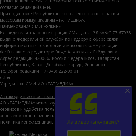
размещенной на сайте, возможна только с письменного
согласия редакций СМИ.
При поддержке Республиканского агентства по печати и
массовым коммуникациям «ТАТМЕДИА».
Наименование СМИ: «Ялкын»
№ свидетельства о регистрации СМИ, дата: ЭЛ № ФС 77-67938
выдано Федеральной службой по надзору в сфере связи,
информационных технологий и массовых коммуникаций
ФИО главного редактора: Энҗе Алмаз кызы Габдуллина
Адрес редакции: 420066, Россия Федерациясе, Татарстан
Республикасы, Казан, Декабристлар ур., 2нче йорт
Телефон редакции: +7 (843) 222-06-01
other
Учредитель СМИ: АО «ТАТМЕДИА»
Антикоррупционная политика
АО «ТАТМЕДИА» использует «cookie»
для персонализации
сервисов и удобства пользователей сайтом. Использование
«cookie» можно отменить в настройках браузера.
Яңа видеоны күрдеңме?
Политика конфиденциальности