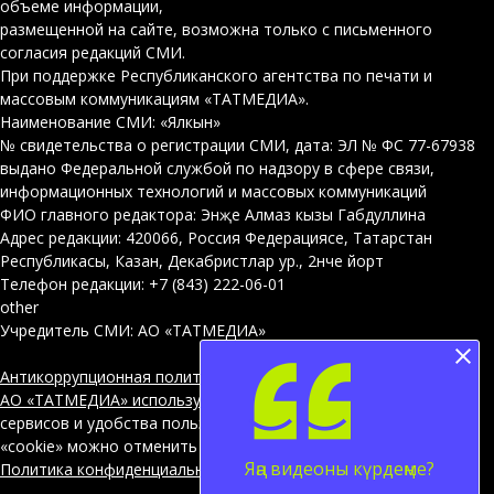
объеме информации,
размещенной на сайте, возможна только с письменного
согласия редакций СМИ.
При поддержке Республиканского агентства по печати и
массовым коммуникациям «ТАТМЕДИА».
Наименование СМИ: «Ялкын»
№ свидетельства о регистрации СМИ, дата: ЭЛ № ФС 77-67938
выдано Федеральной службой по надзору в сфере связи,
информационных технологий и массовых коммуникаций
ФИО главного редактора: Энҗе Алмаз кызы Габдуллина
Адрес редакции: 420066, Россия Федерациясе, Татарстан
Республикасы, Казан, Декабристлар ур., 2нче йорт
Телефон редакции: +7 (843) 222-06-01
other
Учредитель СМИ: АО «ТАТМЕДИА»
Антикоррупционная политика
АО «ТАТМЕДИА» использует «cookie»
для персонализации
сервисов и удобства пользователей сайтом. Использование
«cookie» можно отменить в настройках браузера.
Яңа видеоны күрдеңме?
Политика конфиденциальности