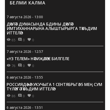
БЕЛМИ КАЛМА
7 августа 2026 - 13:00
ДӘҮЛӘТ ДУМАСЫНДА БДИНЫ ДӘҮЛӘТ
ИМТИХАННАРЫНА АЛЫШТЫРЫРГА ТӘКЪДИМ
ИТТЕЛӘР
65
0
0
7 августа 2026 - 12:57
«ҮЗ ТЕЛЕМ» НӘТИҖӘЛӘРЕ БИЛГЕЛЕ
76
0
0
6 августа 2026 - 13:55
РОССИЯДӘ ҺӘР УКУЧЫГА 1 СЕНТЯБРЬГӘ 15 МЕҢ СУМ
ТҮЛӘРГӘ ТӘКЪДИМ ИТТЕЛӘР
86
0
0
6 августа 2026 - 13:51