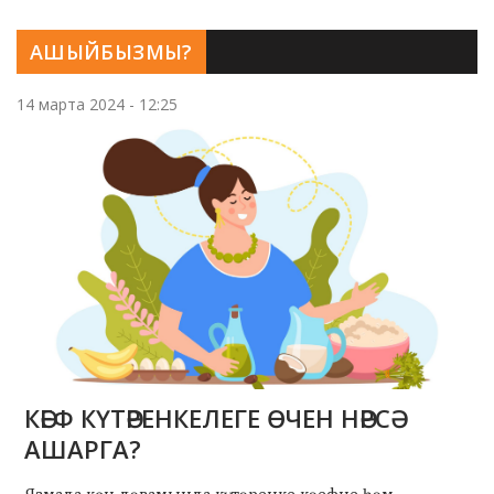
АШЫЙБЫЗМЫ?
14 марта 2024 - 12:25
КӘЕФ КҮТӘРЕНКЕЛЕГЕ ӨЧЕН НӘРСӘ
АШАРГА?