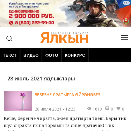
ТЕКСТ
ВИДЕО
ФОТО
КОНКУРС
28 июль 2021 яңалыклары
ҮЗЕБЕЗНЕ ЯРАТЫРГА ӨЙРӘНӘБЕЗ
28 июля 2021 - 12:23
1619
0
0
Кеше, беренче чиратта, үз-үзен яратырга тиеш. Бары тик
шул очракта гына тормыш та сине яратачак! Тик