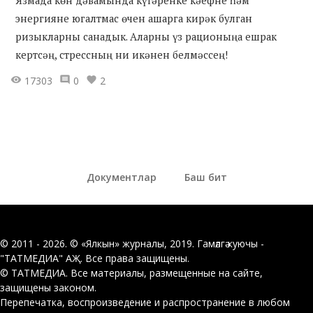
Язмада көн дәвамында күтәренке кәефне һәм
энергияне югалтмас өчен ашарга кирәк булган
ризыкларны санадык. Аларны үз рационыңа ешрак
кертсәң, стрессның ни икәнен белмәссең!
17303
0
2
Документлар
Баш бит
© 2011 - 2026. © «Ялкын» журналы, 2019. Гамәлгә куючы -
"ТАТМЕДИА" АҖ. Все права защищены.
© ТАТМЕДИА. Все материалы, размещенные на сайте,
защищены законом.
Перепечатка, воспроизведение и распространение в любом