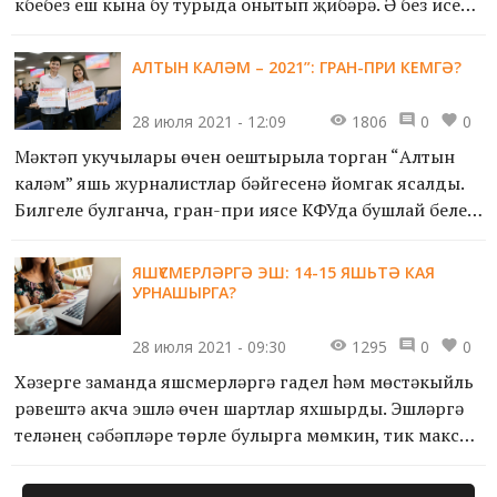
күбебез еш кына бу турыда онытып җибәрә. Ә без исеңә
төшерәбез.
АЛТЫН КАЛӘМ – 2021”: ГРАН-ПРИ КЕМГӘ?
28 июля 2021 - 12:09
1806
0
0
Мәктәп укучылары өчен оештырыла торган “Алтын
каләм” яшь журналистлар бәйгесенә йомгак ясалды.
Билгеле булганча, гран-при иясе КФУда бушлай белем
алачак. Гран прига кем лаек булды соң?
ЯШҮСМЕРЛӘРГӘ ЭШ: 14-15 ЯШЬТӘ КАЯ
УРНАШЫРГА?
28 июля 2021 - 09:30
1295
0
0
Хәзерге заманда яшүсмерләргә гадел һәм мөстәкыйль
рәвештә акча эшләү өчен шартлар яхшырды. Эшләргә
теләүнең сәбәпләре төрле булырга мөмкин, тик максат
берәү: куркыныч булмаган шартларда яхшы кешеләр
белән эшләү.