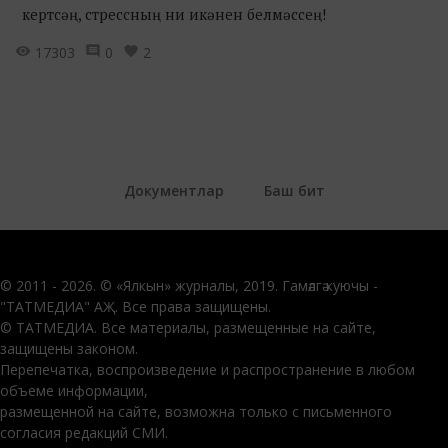
кертсәң, стрессның ни икәнен белмәссең!
17303
0
2
Документлар
Баш бит
© 2011 - 2026. © «Ялкын» журналы, 2019. Гамәлгә куючы -
"ТАТМЕДИА" АҖ. Все права защищены.
© ТАТМЕДИА. Все материалы, размещенные на сайте,
защищены законом.
Перепечатка, воспроизведение и распространение в любом
объеме информации,
размещенной на сайте, возможна только с письменного
согласия редакций СМИ.