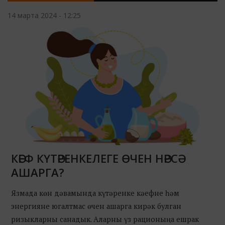
14 марта 2024 - 12:25
КӘЕФ КҮТӘРЕНКЕЛЕГЕ ӨЧЕН НӘРСӘ
АШАРГА?
Язмада көн дәвамында күтәренке кәефне һәм
энергияне югалтмас өчен ашарга кирәк булган
ризыкларны санадык. Аларны үз рационыңа ешрак