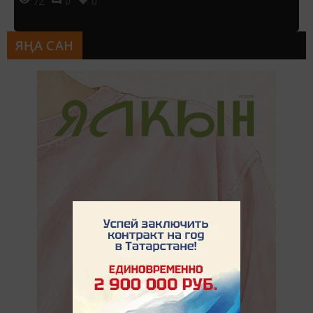
72
0
0
ЯҢА САН