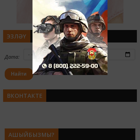
ЭЗЛӘҮ
Дата:
Найти
ВКОНТАКТЕ
АШЫЙБЫЗМЫ?