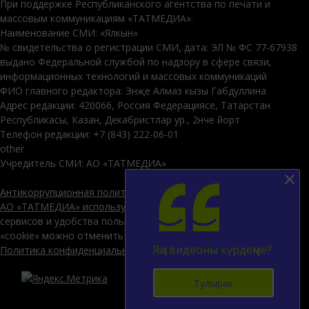
При поддержке Республиканского агентства по печати и
массовым коммуникациям «ТАТМЕДИА».
Наименование СМИ: «Ялкын»
№ свидетельства о регистрации СМИ, дата: ЭЛ № ФС 77-67938
выдано Федеральной службой по надзору в сфере связи,
информационных технологий и массовых коммуникаций
ФИО главного редактора: Энҗе Алмаз кызы Габдуллина
Адрес редакции: 420066, Россия Федерациясе, Татарстан
Республикасы, Казан, Декабристлар ур., 2нче йорт
Телефон редакции: +7 (843) 222-06-01
other
Учредитель СМИ: АО «ТАТМЕДИА»
Антикоррупционная политика
АО «ТАТМЕДИА» использует «cookie»
для персонализации
сервисов и удобства пользователей сайтом. Использование
«cookie» можно отменить в настройках браузера.
Яңа видеоны күрдеңме?
Политика конфиденциальности
12+
Тулырак