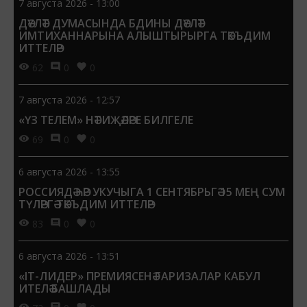
7 августа 2026 - 13:00
ДӘҮЛӘТ ДУМАСЫНДА БДИНЫ ДӘҮЛӘТ
ИМТИХАННАРЫНА АЛЫШТЫРЫРГА ТӘКЪДИМ
ИТТЕЛӘР
62
0
0
7 августа 2026 - 12:57
«ҮЗ ТЕЛЕМ» НӘТИҖӘЛӘРЕ БИЛГЕЛЕ
69
0
0
6 августа 2026 - 13:55
РОССИЯДӘ ҺӘР УКУЧЫГА 1 СЕНТЯБРЬГӘ 15 МЕҢ СУМ
ТҮЛӘРГӘ ТӘКЪДИМ ИТТЕЛӘР
83
0
0
6 августа 2026 - 13:51
«IT-ЛИДЕР» ПРЕМИЯСЕНӘ ГАРИЗАЛАР КАБУЛ
ИТЕЛӘ БАШЛАДЫ