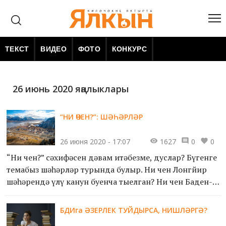
ТЕКСТ
ВИДЕО
ФОТО
КОНКУРС
26 июнь 2020 яңалыклары
“НИ ӨЧЕН?”: ШӘҺӘРЛӘР
26 июня 2020 - 17:07
1627
0
0
“Ни өчен?” сәхифәсен дәвам итәбезме, дуслар? Бүгенге
темабыз шәһәрләр турында булыр. Ни өчен Лонгйир
шәһәрендә үлү канун буенча тыелган? Ни өчен Баден-
Баден шәһәренең исеме шундый? Әлеге сорауларга
җавап безнең язмада.
БДИга ӘЗЕРЛЕК ТУЙДЫРСА, НИШЛӘРГӘ?