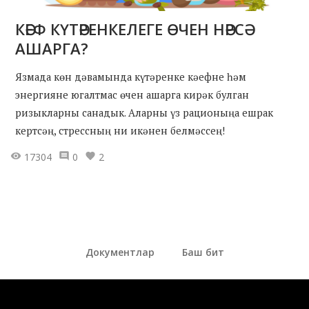
КӘЕФ КҮТӘРЕНКЕЛЕГЕ ӨЧЕН НӘРСӘ
АШАРГА?
Язмада көн дәвамында күтәренке кәефне һәм
энергияне югалтмас өчен ашарга кирәк булган
ризыкларны санадык. Аларны үз рационыңа ешрак
кертсәң, стрессның ни икәнен белмәссең!
17304
0
2
Документлар
Баш бит