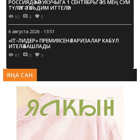
РОССИЯДӘ ҺӘР УКУЧЫГА 1 СЕНТЯБРЬГӘ 15 МЕҢ СУМ
ТҮЛӘРГӘ ТӘКЪДИМ ИТТЕЛӘР
92
0
0
6 августа 2026 - 13:51
«IT-ЛИДЕР» ПРЕМИЯСЕНӘ ГАРИЗАЛАР КАБУЛ
ИТЕЛӘ БАШЛАДЫ
81
0
0
ЯҢА САН