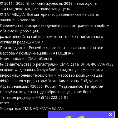
© 2011 - 2026. © «Ялкын» журналы, 2019. Гамәлгә куючы -
"ТАТМЕДИА" АҖ. Все права защищены.
© ТАТМЕДИА. Все материалы, размещенные на сайте,
защищены законом.
Перепечатка, воспроизведение и распространение в любом
объеме информации,
размещенной на сайте, возможна только с письменного
согласия редакций СМИ.
При поддержке Республиканского агентства по печати и
массовым коммуникациям «ТАТМЕДИА».
Наименование СМИ: «Ялкын»
№ свидетельства о регистрации СМИ, дата: ЭЛ № ФС 77-67938
выдано Федеральной службой по надзору в сфере связи,
информационных технологий и массовых коммуникаций
ФИО главного редактора: Энҗе Алмаз кызы Габдуллина
Адрес редакции: 420066, Россия Федерациясе, Татарстан
Республикасы, Казан, Декабристлар ур., 2нче йорт
Телефон редакции: +7 (843) 222-06-01
other
Учредитель СМИ: АО «ТАТМЕДИА»