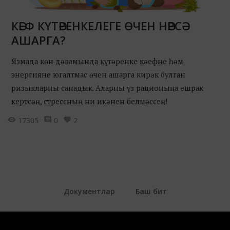
КӘЕФ КҮТӘРЕНКЕЛЕГЕ ӨЧЕН НӘРСӘ
АШАРГА?
Язмада көн дәвамында күтәренке кәефне һәм
энергияне югалтмас өчен ашарга кирәк булган
ризыкларны санадык. Аларны үз рационыңа ешрак
кертсәң, стрессның ни икәнен белмәссең!
17305
0
2
Документлар
Баш бит