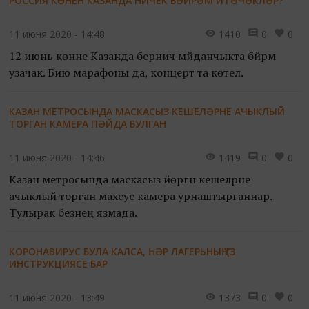
РОССИЯ КӨНЕН КАЗАНДА НИЧЕК БӘЙРӘМ ИТӘЧӘКЛӘР?
11 июня 2020 - 14:48
1410
0
0
12 июнь көнне Казанда берничә мәйданчыкта бәйрәм
узачак. Бию марафоны да, концерт та көтелә.
КАЗАН МЕТРОСЫНДА МАСКАСЫЗ КЕШЕЛӘРНЕ АЧЫКЛЫЙ
ТОРГАН КАМЕРА ПӘЙДА БУЛГАН
11 июня 2020 - 14:46
1419
0
0
Казан метросында маскасыз йөргән кешеләрне
ачыклый торган махсус камера урнаштырганнар.
Тулырак безнең язмада.
КОРОНАВИРУС БУЛА КАЛСА, ҺӘР ЛАГЕРЬНЫҢ ҮЗ
ИНСТРУКЦИЯСЕ БАР
11 июня 2020 - 13:49
1373
0
0