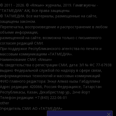
© 2011 - 2026. © «Ялкын» журналы, 2019. Гамәлгә куючы -
"ТАТМЕДИА" АҖ. Все права защищены.
© ТАТМЕДИА. Все материалы, размещенные на сайте,
защищены законом.
Перепечатка, воспроизведение и распространение в любом
объеме информации,
размещенной на сайте, возможна только с письменного
согласия редакций СМИ.
При поддержке Республиканского агентства по печати и
массовым коммуникациям «ТАТМЕДИА».
Наименование СМИ: «Ялкын»
№ свидетельства о регистрации СМИ, дата: ЭЛ № ФС 77-67938
выдано Федеральной службой по надзору в сфере связи,
информационных технологий и массовых коммуникаций
ФИО главного редактора: Энҗе Алмаз кызы Габдуллина
Адрес редакции: 420066, Россия Федерациясе, Татарстан
Республикасы, Казан, Декабристлар ур., 2нче йорт
Телефон редакции: +7 (843) 222-06-01
other
Учредитель СМИ: АО «ТАТМЕДИА»