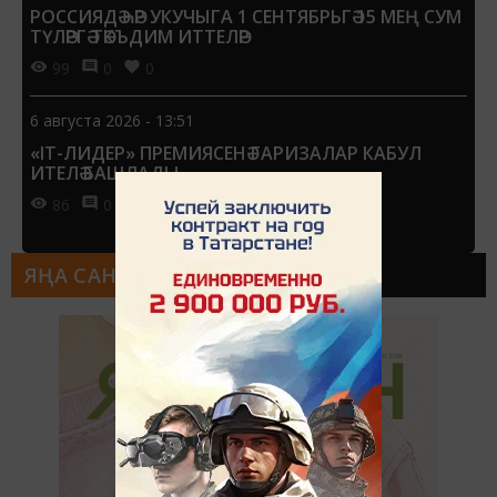
РОССИЯДӘ ҺӘР УКУЧЫГА 1 СЕНТЯБРЬГӘ 15 МЕҢ СУМ
ТҮЛӘРГӘ ТӘКЪДИМ ИТТЕЛӘР
99
0
0
6 августа 2026 - 13:51
«IT-ЛИДЕР» ПРЕМИЯСЕНӘ ГАРИЗАЛАР КАБУЛ
ИТЕЛӘ БАШЛАДЫ
86
0
0
ЯҢА САН