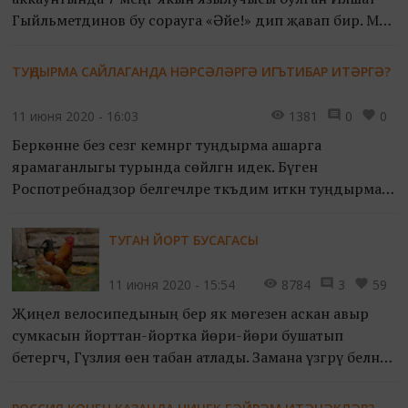
Гыйльметдинов бу сорауга «Әйе!» дип җавап бирә. Менә
инде 4 ел буе ул популяр җырларга каверлар төшереп,
аларны социаль челтәрләргә урнаштыра. Дуслары,
ТУҢДЫРМА САЙЛАГАНДА НӘРСӘЛӘРГӘ ИГЪТИБАР ИТӘРГӘ?
шаяртып, «гитара тотып туган» диләр аның турында.
11 июня 2020 - 16:03
1381
0
0
Беркөнне без сезгә кемнәргә туңдырма ашарга
ярамаганлыгы турында сөйләгән идек. Бүген
Роспотребнадзор белгечләре тәкъдим иткән туңдырма
сайлау буенча киңәшләргә тукталырбыз.
ТУГАН ЙОРТ БУСАГАСЫ
11 июня 2020 - 15:54
8784
3
59
Җиңел велосипедының бер як мөгезенә аскан авыр
сумкасын йорттан-йортка йөри-йөри бушатып
бетергәч, Гүзәлия өенә табан атлады. Замана үзгәрү белән,
кеше белән кеше арасындагы элемтә чаралары арта
бара.