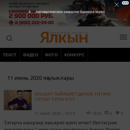
5
Автоматическое закрытие баннера через
ТЕКСТ
ВИДЕО
ФОТО
КОНКУРС
11 июнь 2020 яңалыклары
ИЛЬШАТ ГЫЙЛЬМЕТДИНОВ: ГИТАРА
ТОТЫП ТУГАН ЕГЕТ
11 июня 2020 - 16:13
1829
0
0
Татарча каверлар яшьләрне җәлеп итәме? Инстаграм
аккаунтында 7 меңгә якын язылучысы булган Илшат