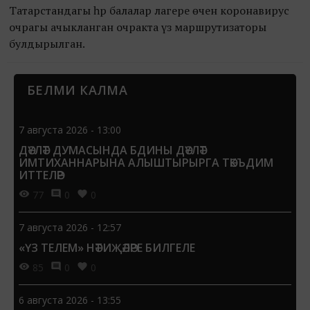
Татарстандагы һәр балалар лагере өчен коронавирус
очрагы ачыкланган очракта үз маршрутизаторы
булдырылган.
БЕЛМИ КАЛМА
7 августа 2026 - 13:00
ДӘҮЛӘТ ДУМАСЫНДА БДИНЫ ДӘҮЛӘТ
ИМТИХАННАРЫНА АЛЫШТЫРЫРГА ТӘКЪДИМ
ИТТЕЛӘР
77
0
0
7 августа 2026 - 12:57
«ҮЗ ТЕЛЕМ» НӘТИҖӘЛӘРЕ БИЛГЕЛЕ
85
0
0
6 августа 2026 - 13:55