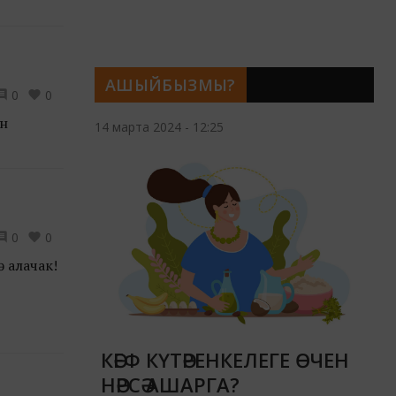
АШЫЙБЫЗМЫ?
0
0
ен
14 марта 2024 - 12:25
0
0
 алачак!
КӘЕФ КҮТӘРЕНКЕЛЕГЕ ӨЧЕН
НӘРСӘ АШАРГА?