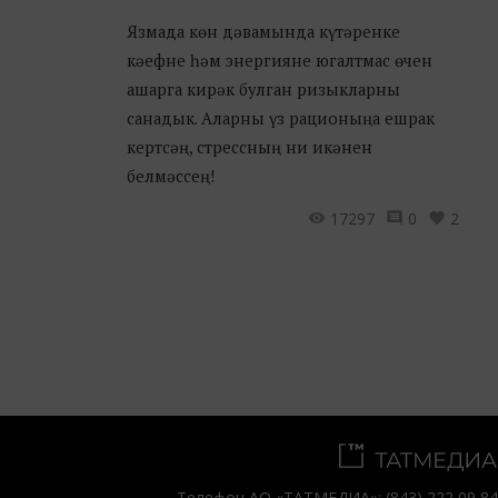
Язмада көн дәвамында күтәренке
кәефне һәм энергияне югалтмас өчен
ашарга кирәк булган ризыкларны
санадык. Аларны үз рационыңа ешрак
кертсәң, стрессның ни икәнен
белмәссең!
17297
0
2
Телефон АО «ТАТМЕДИА»:
(843) 222 09 84