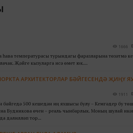
ы
1666
на һава температурасы турындагы фаразларына төзәтмә ке
ачак. Җәйге кызуларга исә өмет юк....
ЙОРКТА АРХИТЕКТОРЛАР БӘЙГЕСЕНДӘ ҖИҢҮ Я
1911
бәйгедә 500 кешедән иң яхшысы булу – Кемгәдер бу төш
нна Будникова өчен – реаль чынбарлык. Моның шулай икә
а дәлилләп тор...