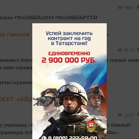
1697
sKazan #WorldSkills2019 #WorldSkillsРТТМ
тар гаиләсе турында сериал төшерелә
2113
паниясе беренче татарча ситком (телевизион сериал-ком
 илле серияле булачак, дип планлаштырыла.
лучы сериалның үзәгендә авылд...
ЕКТ: «ӘЙДӘ, КИТТЕК!»
2221
лу уңаеннан, «ЯЛКЫН» журналы өр-яңа проект башлый!
урыннары буйлап сәяхәткә чыгабыз! Максатыбыз –