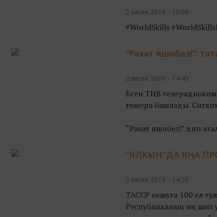
2 июля 2019 - 15:09
#WorldSkills #WorldSkill
“Рәхәт яшибез!”: та
2 июля 2019 - 14:49
Бүген ТНВ телерадиоком
төшерә башлады. Ситком
“Рәхәт яшибез!” дип ата
"ЯЛКЫН"ДА ЯҢА ПРО
2 июля 2019 - 14:39
ТАССР оешуга 100 ел ту
Республиканың иң шәп 