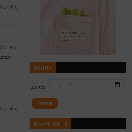
0
0
0
0
едия)
ЭЗЛӘҮ
Дата:
Найти
0
0
ВКОНТАКТЕ