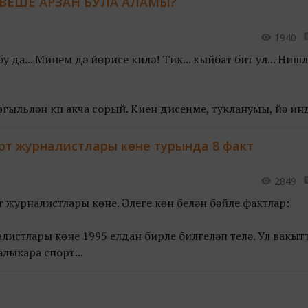
ВЕШЕ АРЗАН БУЛА АЛАМЫ?
1940
у да... Минем дә йөрисе килә! Тик... кыйбат бит ул... Ниш
ыльләнү күп акча сорый. Киенү дисеңме, тукланумы, йә ин
рт журналистлары көне турында 8 факт
2849
т журналистлары көне. Әлеге көн белән бәйле фактлар:
листлары көне 1995 елдан бирле билгеләп үтелә. Ул вакыт
лыкара спорт...