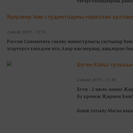
татарстанлыларны район
Яшүсмер һәм студентларны наркотик кулла
2 июля 2019 - 13:10
Россия Сәламәтлек саклау министрлыгы укучылар һәм
үзгәртергә тәкъдим итә. Алар яшүсмерләр, яшьләрне ба
Бүген Кояш тулысын
2 июля 2019 - 11:49
Бүген - 2 июль көнне Җи
Бу күренеш Җирнең Көнб
Кояш тотылу Мәскәү вакы