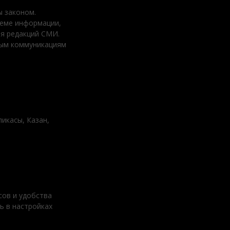
 законом.
ъеме информации,
ия редакций СМИ.
вым коммуникациям
ликасы, Казан,
сов и удобства
ь в настройках