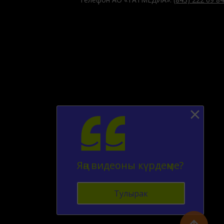
Яңа видеоны күрдеңме?
Тулырак