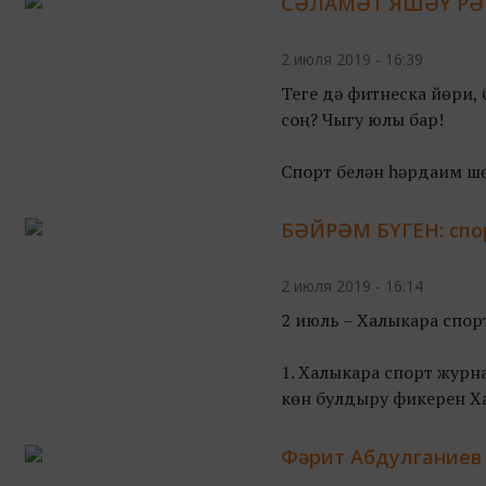
СӘЛАМӘТ ЯШӘҮ РӘ
2 июля 2019 - 16:39
Теге дә фитнеска йөри, б
соң? Чыгу юлы бар!
Спорт белән һәрдаим шөг
тренировка...
БӘЙРӘМ БҮГЕН: спо
2 июля 2019 - 16:14
2 июль – Халыкара спор
1. Халыкара спорт журна
көн булдыру фикерен Ха
Фәрит Абдулганиев