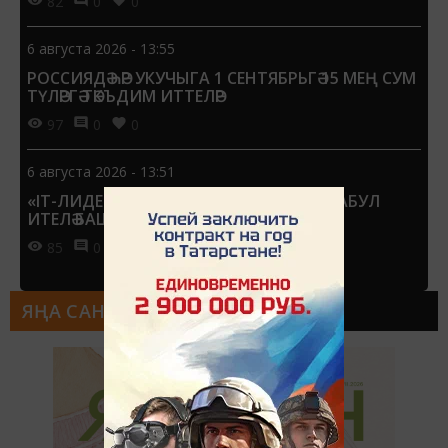
82
0
0
6 августа 2026 - 13:55
РОССИЯДӘ ҺӘР УКУЧЫГА 1 СЕНТЯБРЬГӘ 15 МЕҢ СУМ
ТҮЛӘРГӘ ТӘКЪДИМ ИТТЕЛӘР
97
0
0
6 августа 2026 - 13:51
«IT-ЛИДЕР» ПРЕМИЯСЕНӘ ГАРИЗАЛАР КАБУЛ
ИТЕЛӘ БАШЛАДЫ
85
0
0
ЯҢА САН