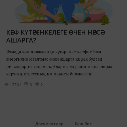
КӘЕФ КҮТӘРЕНКЕЛЕГЕ ӨЧЕН НӘРСӘ
АШАРГА?
Язмада көн дәвамында күтәренке кәефне һәм
энергияне югалтмас өчен ашарга кирәк булган
ризыкларны санадык. Аларны үз рационыңа ешрак
кертсәң, стрессның ни икәнен белмәссең!
17304
0
2
Документлар
Баш бит