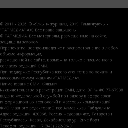
© 2011 - 2026. © «Ялкын» журналы, 2019. Гамәлгә куючы -
"ТАТМЕДИА" АҖ. Все права защищены.
© ТАТМЕДИА. Все материалы, размещенные на сайте,
защищены законом.
Перепечатка, воспроизведение и распространение в любом
объеме информации,
размещенной на сайте, возможна только с письменного
согласия редакций СМИ.
При поддержке Республиканского агентства по печати и
массовым коммуникациям «ТАТМЕДИА».
Наименование СМИ: «Ялкын»
№ свидетельства о регистрации СМИ, дата: ЭЛ № ФС 77-67938
выдано Федеральной службой по надзору в сфере связи,
информационных технологий и массовых коммуникаций
ФИО главного редактора: Энҗе Алмаз кызы Габдуллина
Адрес редакции: 420066, Россия Федерациясе, Татарстан
Республикасы, Казан, Декабристлар ур., 2нче йорт
Телефон редакции: +7 (843) 222-06-01