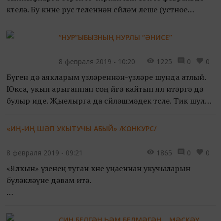
көтелә. Бу көнне рус теленнән сөйләм өлеше (устное
собеседование) узачак. Аны бөтен Россиядә
тапшыралар....
“НУР”ЫБЫЗНЫҢ НУРЛЫ “ӘНИСЕ”
8 февраля 2019 - 10:20
1225
0
0
Бүген дә аякларым үзләреннән-үзләре шунда атлый.
Юкса, укып арыганнан соң өйгә кайтып ял итәргә дә
булыр иде. Җыелырга да сөйләшмәдек төсле. Тик шулай
да кереп чыгыйм әле... Бәлки, берәр яңалык бардыр...
«ИҢ-ИҢ ШӘП УКЫТУЧЫ АБЫЙ» /КОНКУРС/
8 февраля 2019 - 09:21
1865
0
0
«Ялкын» үзенең туган көне уңаеннан укучыларын
бүләкләүне дәвам итә.
Тиздән 23нче февраль. Димәк, яңа бәйге вакыты җитә.
Мәктәптә эшләүче ир кеше укытучылар саны күп
СИН БЕЛГӘН ҺӘМ БЕЛМӘГӘН... МӘСКӘҮ