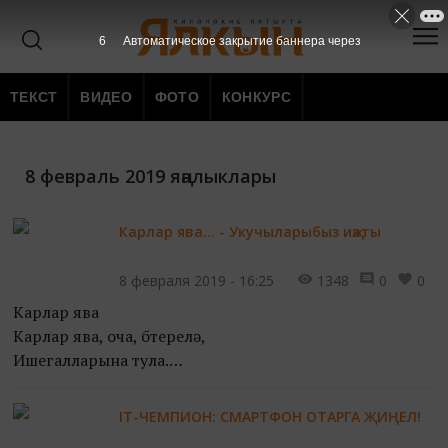
5
Автоматическое закрытие баннера через
ТЕКСТ
ВИДЕО
ФОТО
КОНКУРС
8 февраль 2019 яңалыклары
Карлар ява... - Укучыларыбыз иҗаты
8 февраля 2019 - 16:25
1348
0
0
Карлар ява
Карлар ява, оча, бөтерелә,
Ишегалларына тула.
Агачларга, түбәләргә,
Бит очына, керфекләргә куна.
IT-ЧЕМПИОН: СМАРТФОН ОТАРГА ҖИҢЕЛ!