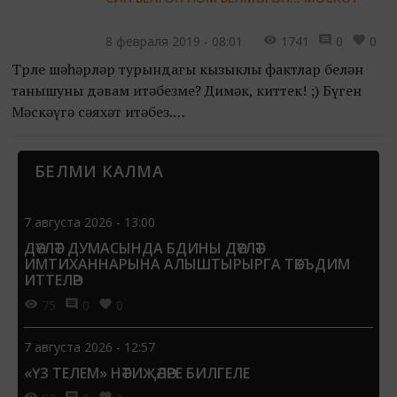
түгел. Әйдәгез, шул укытучыларны...
8 февраля 2019 - 08:01
1741
0
0
Төрле шәһәрләр турындагы кызыклы фактлар белән
танышуны дәвам итәбезме? Димәк, киттек! ;) Бүген
Мәскәүгә сәяхәт итәбез.
?? Мәскәү - Россиянең башкаласы, әмма 1730 елдан
БЕЛМИ КАЛМА
аның башкаласы Санкт-Петербу...
7 августа 2026 - 13:00
ДӘҮЛӘТ ДУМАСЫНДА БДИНЫ ДӘҮЛӘТ
ИМТИХАННАРЫНА АЛЫШТЫРЫРГА ТӘКЪДИМ
ИТТЕЛӘР
75
0
0
7 августа 2026 - 12:57
«ҮЗ ТЕЛЕМ» НӘТИҖӘЛӘРЕ БИЛГЕЛЕ