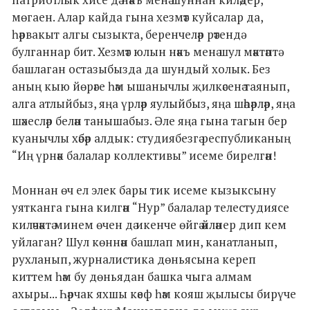
мөгаен. Алар кайда гына хезмәт куйсалар да,
һәрвакыт алгы сызыкта, беренчеләр рәтендә
булганнар бит. Хезмәт юлын нәкъ менә шул мәктәптә
башлаган остазыбызда да шундый холык. Без
аның кыю йөрәге һәм ышанычлы җилкәсенә таянып,
алга атлыйбыз, яңа үрләр яулыйбыз, яңа шәһәрләр, яңа
шәхесләр белән танышабыз. Әле яңа гына тагын бер
куанычлы хәбәр алдык: студиябезгә республиканың
“Иң үрнәк балалар коллективы” исеме бирелгән!
Моннан өч ел элек бары тик исеме кызыксыну
уятканга гына килгән “Нур” балалар телестудиясе
киләчәктә минем өчен дә икенче өйгә әйләнер дип кем
уйлаган? Шул көннән башлап мин, канатланып,
рухланып, журналистика дөньясына кереп
киттем һәм бу дөньядан башка чыга алмам
ахыры... Һәрчак яхшы кәеф һәм кояш җылысы бирүче