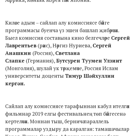
Киләсе адым ­– сайлап алу комиссиясе бәйге
программасы буенча үз эшен башлап җибәрәчәк.
Быел комиссия составына кино белгечләре
Сергей
Лаврентьев
(рәис), Нәргиз Нуриева,
Сергей
Анашкин
(Россия),
Светлана
Слапке
(Германия),
Бутсурен Туумен Улзиит
(Монголия), шулай ук тәрҗемәче, Россия Ислам
университеты доценты
Тимур Шәйхуллин
кергән.
Сайлап алу комиссиясе тарафыннан кабул ителгән
фильмнар 2019 елгы фестивальнең төп бәйгесенә
кертеләчәк. Моннан тыш, берничә параллель
программалар уздыру да каралган: тамашачылар