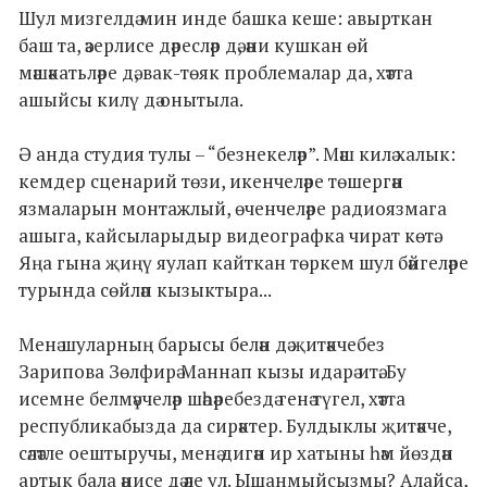
Шул мизгелдә мин инде башка кеше: авырткан
баш та, әзерлисе дәресләр дә, әни кушкан өй
мәшәкатьләре дә, вак-төяк проблемалар да, хәтта
ашыйсы килү дә онытыла.
Ә анда студия тулы – “безнекеләр”. Мәш килә халык:
кемдер сценарий төзи, икенчеләре төшергән
язмаларын монтажлый, өченчеләре радиоязмага
ашыга, кайсыларыдыр видеографка чират көтә.
Яңа гына җиңү яулап кайткан төркем шул бәйгеләре
турында сөйләп кызыктыра...
Менә шуларның барысы белән дә җитәкчебез
Зарипова Зөлфирә Маннап кызы идарә итә. Бу
исемне белмәүчеләр шәһәребездә генә түгел, хәтта
республикабызда да сирәктер. Булдыклы җитәкче,
сәләтле оештыручы, менә дигән ир хатыны һәм йөздән
артык бала әнисе дә әле ул. Ышанмыйсызмы? Алайса,