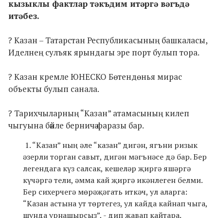
кызыклы фактлар тәкъдим итәргә вәгъдә
итәбез.
? Казан – Татарстан Республикасының башкаласы,
Иделнең сулъяк ярындагы эре порт булып тора.
? Казан кремле ЮНЕСКО Бөтендөнья мирас
объекты булып санала.
? Тарихчыларның “Казан” атамасының килеп
чыгуына бәйле берничә фаразы бар.
1. “Казан” ның әле “казан” дигән, ягъни ризык
әзерли торган савыт, дигән мәгънәсе дә бар. Бер
легендага күз салсак, кешеләр җиргә яшәргә
күчәргә тели, әмма кай җиргә икәнлеген белми.
Бер сихерчегә мөрәҗәгать иткәч, ул аларга:
“Казан астына ут төртегез, ул кайда кайнап чыга,
шунда урнашырсыз”, - дип җавап кайтара.