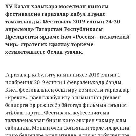
XV Казан халыкара мөселман киносы
фестиваленә гаризалар кабул итү эше
тәмамланды. Фестиваль 2019 елның 24-30
апрелендә Татарстан Республикасы
Президенты ярдәме һәм «Россия – исламский
мир» стратегик күзаллау төркеме
хезмәттәшлеге белән узачак.
Гаризалар кабул итү кампаниясе 2018 елның 1
ноябреннән 2019 елның 1 февраленә кадәр барды.
Быел фестивальнең оештыру комитеты гаризалар
«ирекле» рәвештә кабул итү алымыннан (теләген
белдергән һәр режиссёр бәйгегә үз фильмын тәкъдим
итә) баш тартты. Фестивальгә күбесенчә тема
таләпләренә җавап биргән кино эшләрен чакыру юлы
сайланды. Моның өчен дөньяның төрле илләреннән
кино белгечләре җәлеп ителде. Алар үз төбәкләрендәге