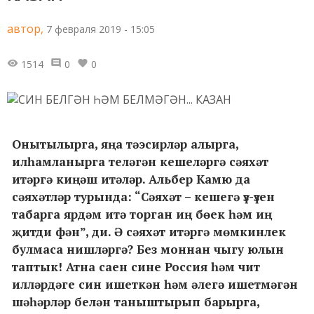
автор,
7 февраля 2019 - 15:05
1514
0
0
Онытылырга, яңа тәэсирләр алырга,
илһамланырга теләгән кешеләргә сәяхәт
итәргә киңәш итәләр. Альбер Камю да
сәяхәтләр турында: “Сәяхәт – кешегә үз-үзен
табарга ярдәм итә торган иң бөек һәм иң
җитди фән”, ди. Ә сәяхәт итәргә мөмкинлек
булмаса нишләргә? Без моннан чыгу юлын
таптык! Атна саен сине Россия һәм чит
илләрдәге син ишеткән һәм әлегә ишетмәгән
шәһәрләр белән таныштырып барырга,