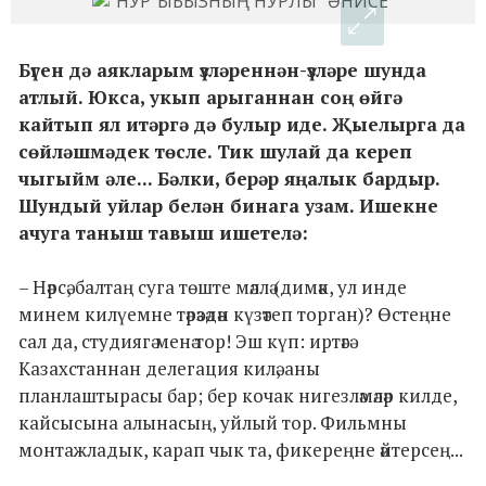
Бүген дә аякларым үзләреннән-үзләре шунда
атлый. Юкса, укып арыганнан соң өйгә
кайтып ял итәргә дә булыр иде. Җыелырга да
сөйләшмәдек төсле. Тик шулай да кереп
чыгыйм әле... Бәлки, берәр яңалык бардыр.
Шундый уйлар белән бинага узам. Ишекне
ачуга таныш тавыш ишетелә:
– Нәрсә, балтаң суга төште мәллә (димәк, ул инде
минем килүемне тәрәзәдән күзәтеп торган)? Өстеңне
сал да, студиягә менә тор! Эш күп: иртәгә
Казахстаннан делегация килә, аны
планлаштырасы бар; бер кочак нигезләмәләр килде,
кайсысына алынасың, уйлый тор. Фильмны
монтажладык, карап чык та, фикереңне әйтерсең...