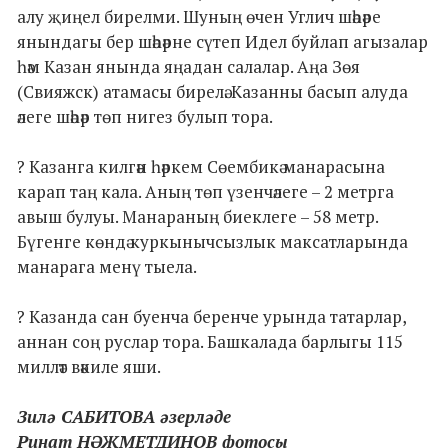
алу җиңел бирелми. Шуның өчен Углич шәһәре
янындагы бер шәһәрне сүтеп Идел буйлап агызалар
һәм Казан янында яңадан салалар. Аңа Зөя
(Свияжск) атамасы бирелә. Казанны басып алуда
әлеге шәһәр төп нигез булып тора.
? Казанга килгән һәркем Сөембикә манарасына
карап таң кала. Аның төп үзенчәлеге – 2 метрга
авыш булуы. Манараның биеклеге – 58 метр.
Бүгенге көндә куркынычсызлык максатларында
манарага менү тыела.
? Казанда сан буенча беренче урында татарлар,
аннан соң руслар тора. Башкалада барлыгы 115
милләт вәкиле яши.
Зилә САБИТОВА әзерләде
Ринат НӘҖМЕТДИНОВ фотосы