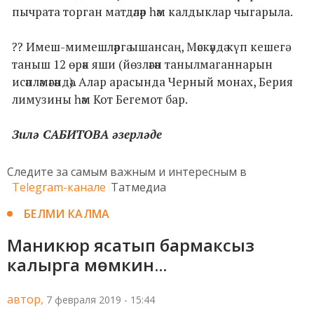
пычрата торган матдәләр һәм калдыклар чыгарыла.
?? Имеш-мимешләргә ышансаң, Мәскәүдә күп кешегә
таныш 12 өрәк яши (йөзләгән танылмаганнарын
исәпләмәгәндә). Алар арасында Черный монах, Берия
лимузины һәм Кот Бегемот бар.
Зилә САБИТОВА әзерләде
Следите за самым важным и интересным в
Telegram-канале
Татмедиа
БЕЛМИ КАЛМА
Маникюр ясатып бармаксыз
калырга мөмкин...
автор,
7 февраля 2019 - 15:44