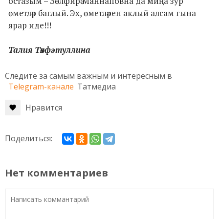
остазым – Зөлфирә Маннаповна да миңа зур
өметләр баглый. Эх, өметләрен аклый алсам гына
ярар иде!!!
Талия Төхфәтуллина
Следите за самым важным и интересным в
Telegram-канале
Татмедиа
Нравится
Поделиться:
Нет комментариев