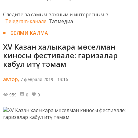
Следите за самым важным и интересным в
Telegram-канале
Татмедиа
БЕЛМИ КАЛМА
XV Казан халыкара мөселман
киносы фестивале: гаризалар
кабул итү тәмам
автор,
7 февраля 2019 - 13:16
959
0
0