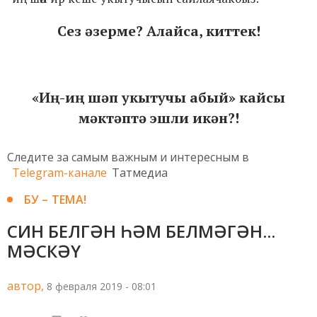
Сез әзерме? Алайса, киттек!
«Иң-иң шәп укытучы абый» кайсы
мәктәптә эшли икән?!
Следите за самым важным и интересным в
Telegram-канале
Татмедиа
БУ – ТЕМА!
СИН БЕЛГӘН ҺӘМ БЕЛМӘГӘН...
МӘСКӘҮ
автор,
8 февраля 2019 - 08:01