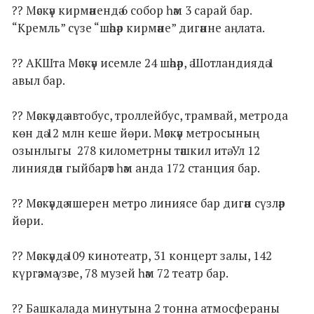
?? Мәскәү кирмәнендә 6 собор һәм 3 сарай бар.
“Кремль” сүзе “шәһәр кирмәне” дигәнне аңлата.
?? АКШта Мәскәү исемле 24 шәһәр, ә Шотландиядә 1
авыл бар.
?? Мәскәүдә автобус, троллейбус, трамвай, метрода
көн дә 12 млн кеше йөри. Мәскәү метросының
озынлыгы 278 километрны тәшкил итә. Ул 12
линиядән гыйбарәт һәм анда 172 станция бар.
?? Мәскәүдә яшерен метро линиясе бар дигән сүзләр
йөри.
?? Мәскәүдә 109 кинотеатр, 31 концерт залы, 142
күргәзмә үзәге, 78 музей һәм 72 театр бар.
?? Башкалада минутына 2 тонна атмосфераны