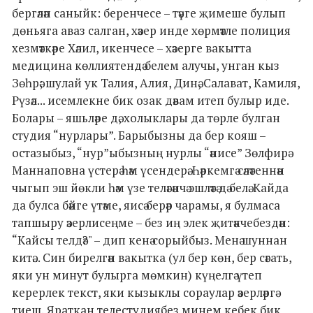
бергәләп саныйк: беренчесе – тәүге җимеше булып
дөньяга аваз салган, хәзер инде хөрмәтле полиция
хезмәткәре Хәлил, икенчесе – хәзерге вакытта
медицина көллиятендә белем алучы, унган кыз
Зөһрә; шулай ук Талия, Алия, Динә, Салават, Камиля,
Рүзәл... исемлекне бик озак дәвам итеп булыр иде.
Болары – яшьләре дә, холыклары да төрле булган
студия “нурлары”. Барыбызны да бер кояш –
остазыбыз, “нур”ыбызның нурлы “әнисе” Зөлфирә
Маннаповна үстерә һәм үсендерә. Һәркемгә сәләтеннән
чыгып эш йөкли һәм үзе теләгәнчә эшләтә дә белә. Кайда
да булса бәйге үтәме, яисә берәр чарамы, я булмаса
тапшыру әзерлисеңме – без иң элек җитәкчебездән:
“Кайсы телдә?" – дип кенә сорыйбыз. Менә шуннан
китә... Син бирелгән вакытка (ул бер көн, бер сәгать,
яки ун минут булырга мөмкин) күңелгә үтеп
керерлек текст, яки кызыклы сораулар әзерләргә
тиеш. Яраткан телестудиябез минем кебек бик