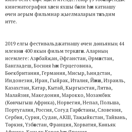
кинематография хәлен яхшы бәяли һәм катнашу
өчен аерым фильмнар җыелмаларын тәкъдим
итте.
2019 елгы фестивальдә катнашу өчен дөньяның 44
иленнән 400 якын фильм теркәлгән. Аларның
исемлеге: Азәрбайҗан, Әфганстан, Әрмәнстан,
Бангладеш, Босния һәм Герцеговина,
Бөекбритания, Германия, Мисыр, Һиндстан,
Индонезия, Иран, Гыйрак, Италия, Йәмән, Израиль,
Казахстан, Катар, Кытай, Кыргызстан, Литва,
Малайзия, Македония, Марокко, Мозамбик
(Көнчыгыш Африка), Норвегия, Непал, Польша,
Португалия, Россия, Согуд Гарәбстаны, Словения,
Сербия, Сүрия, Судан, АКШ, Таҗыйкстан, Тайвань,
Төркия, Үзбәкстан, Франция, Хорватия, Көньяк
Африка, Көньяк Корея һәм Япония.