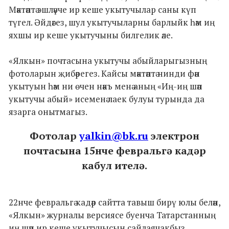
Мәктәптә эшләүче ир кеше укытучылар саны күп
түгел. Әйдәгез, шул укытучыларны барлыйк һәм иң
яхшы ир кеше укытучыны билгелик әле.
«Ялкын» почтасына укытучы абыйларыгызның
фотоларын җибәрегез. Кайсы мәктәптә нинди фән
укытуын һәм ни өчен нәкъ менә аның «Иң-иң шәп
укытучы абый» исеменә лаек булуы турында да
язарга онытмагыз.
Фотолар
yalkin@bk.ru
электрон
почтасына 15нче февральгә кадәр
кабул ителә.
22нче февральгә кадәр сайтта тавыш бирү юлы белән,
«Ялкын» журналы версиясе буенча Татарстанның
иң шәп ир кеше укытучысын сайлаячакбыз.