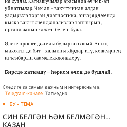
ия булды. Катнашучылар арасында өч чек-ап
уйнаттылар. Чек ап – вакытыннан алдан
уздырыла торган диагностика, аның ярдәмендә
кыска вакыт эчендә анализлар тапшырып,
организмның халәтен белеп була.
Әлеге проект дәвамлы булырга охшый. Аның
максаты да бит – халыкны хәбәрдар итү, кешеләрнең
игътибарын сәламәтлеккә юнәлдерү.
Биредә катнашу – һәркем өчен дә бушлай.
Следите за самым важным и интересным в
Telegram-канале
Татмедиа
БУ – ТЕМА!
СИН БЕЛГӘН ҺӘМ БЕЛМӘГӘН...
КАЗАН