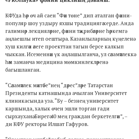
КФУда һәр өч ай саен “Фән төне” дип аталган фәнни-
популяр шоу уздыру яхшы традициягә керде. Анда
галимнәр лекцияләрне, фәнни тәҗрибәләрне һәркемгә
аңлаешлы итеп оештыра. Казанлыларның күңеленә
хуш килгән әлеге проекттан тагын берсе калкып
чыккан. Исеменнән үк аңлашылганча, ул сәламәтлеккә
һәм заманча медицина мөмкинлекләренә
багышланган.
“Сәламәтлек мәктәбе”нең “дәрес”ләре Татарстан
Президенты катнашында ачылган Университет
клиникасында уза. “Бу – безнең университет
каршында, халык өчен эшли торган гади
сырхауханә. Бирегә 40 мең граждан беркетелгән”, –
ди КФУ ректоры Илшат Гафуров.