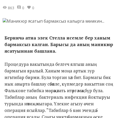
863
0
0
Берничә атна элек Стелла исемле бер ханым
бармаксыз калган. Барысы да аның маникюр
ясатуыннан башлана.
Процедура вакытында белгеч ялгыш аның
бармагын яралый. Ханым моңа артык зур
игътибар бирми. Була торган хәл бит. Бармагы бик
нык авырта башлау сәбәпле, күпмедер вакыттан соң
Фальконе табибка мөрәҗәгать итәргә мәҗбүр була.
Табиблар аның бактериаль инфекция йоктыруы
турында нәтиҗә чыгара. Үлекне агызу өчен
операция ясыйлар. “Табиблар 6 көн эчендә 5
операция ясады. Соңгы чиктә бармакның өске