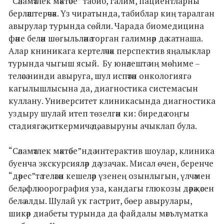
“Сәламәтлек мәктәбе” табиб, галим, пациентларны
берләштерәчәк. Үз чиратында, табиблар киң таралган
авырулар турында сөйли. Чарада биомедицина
фәне белән шөгыльләнә торган галимнәр дә катнаша.
Алар книникага кертеләчәк перспектив яңалыклар
турында чыгыш ясый. Бу юнәлештә иң мөһиме –
теләсә нинди авыруга, шул испәтән онкологиягә
кагылышлысына да, диагностика системасын
куллану. Университет клиникасында диагностика
уздыру шулай итеп төзелгән ки: биредә соңгы
стадиягә җиткермичә дә, авыруны ачыклап була.
“Сәламәтлек мәктәбе”ндә интерактив шоулар, клиника
буенча экскурсияләр дә узачак. Мисал өчен, беренче
“дәрес”тә теләгән кешеләр үзенең озынлыгын, үлчәмен
белә, флюорография уза, кандагы глюкозы дәрәҗәсен
белә алды. Шулай ук гастрит, бөер авырулары,
шикәр диабеты турында да файдалы мәгълүматка