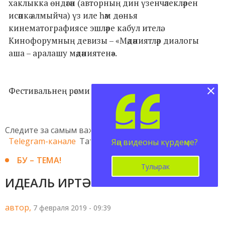
хаклыкка өндәгән (авторның дин үзенчәлекләрен
исәпкә алмыйча) үз иле һәм дөнья
кинематографиясе эшләре кабул ителә.
Кинофорумның девизы – «Мәдәниятләр диалогы
аша – аралашу мәдәниятенә».
Фестивальнең рәсми сайты -
kazan-mfmk.com
.
Следите за самым важным и интересным в
Telegram-канале
Татмедиа
Яңа видеоны күрдеңме?
БУ – ТЕМА!
Тулырак
ИДЕАЛЬ ИРТӘ... ТЕЛЕФОНСЫЗ
автор,
7 февраля 2019 - 09:39