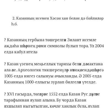
2. Казанның исемен Хәсән хан белән дә бәйлиләр
һ.б.
? Казанның гербына төшерелгән Зилант исемле
аҗдаһа шәһәрнең рәсми символы булып тора. Ул 2004
елда кабул ителә.
? Казан үзенең меңьеллык тарихы белән дә мактана
ала әле. Археологик тикшеренүләр нәтиҗәсендә, шәһәргә
1005 елда нигез салынуы ачыкланды. Ә 2005 елда
Казанның 1000-еллыгы зурлап билгеләп үтелде.
? XVI гасырда, төгәлрәге 1552 елда Казан Рус дәүләте
тарафыннан яулап алына. Бу чорда Казан
яхшылап ныгытылган, көчле ханлык була, яулап