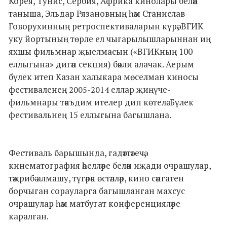
Корея, Тунис, Сербия, Африка кинолары белән
таныша, Эльдар Рязановның һәм Станислав
Говорухинның ретроспективаларын күрә, ВГИК
уку йортының төрле ел чыгарылышларыннан иң
яхшы фильмнар җыелмасын («ВГИКның 100
еллыгына» дигән секция) бәяли алачак. Аерым
бүлек итеп Казан халыкара мөселман киносы
фестиваленең
еллар җиңүче-
2005-2014
фильмнары тәкъдим ителер дип көтелә. Бүлек
фестивальнең 15 еллыгына багышлана.
Фестиваль барышында, гадәттәгечә,
кинематография әһелләре белән иҗади очрашулар,
тәҗрибә алмашу, түгәрәк өстәлләр, кино сәнгатен
борчыган сорауларга багышланган махсус
очрашулар һәм матбугат конференцияләре
каралган.