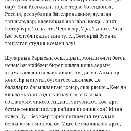
бар); биш йөзгә якын төрле-төрле бөтендөнья,
Россия, республика бәйгеләрендә җиңү яулаган
тапшырулар; иллегә якын яңа шәһәр: Мәскәү, Санкт-
Петербург, Тольятти, Чебоксар, Уфа, Туапсе, Рига...
Һәм республикада гына түгел, Бөтенрәсәй буенча
танылган студия исемен алу!
Шуларның барысын оештырып, моның өчен бөтен
көчен һәм мәхәббәтен биреп эшләгән кеше аерым
хөрмәткә һәм данга лаек дими, ни дисең! Аның һәр
көне, һәр минуты, бүгенгесе дә, киләчәге дә –
балаларга багышланган гомер, яшәү рәвеше... Көн дә
яшьләр «казанында кайнаучы» остазыма
соклануым чиксез. Андагы энтузиазм, көч-дәрт,
бетмәс-төкәнмәс идеяләр кайдан килә икән соң? Мина
калса, бу – без хәзер тарих битләреннән генә укып
белгән комсомол мәктәбе. Мәңге бетмәс яшьлек дәрте,
патриотлык хисе дә нәкъ менә шуннан киләдер,