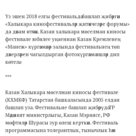
Үз эшен 2018 елгы фестивальдә башлап җибәргән
«Халыкара кинофестивальләр җитәкчеләре форумы»
да дәвам итәчәк. Казан халыкара мөселман киносы
фестивале юбилее уңаеннан Казан Кремленең
«Манеж» күргәзмәләр залында фестивальнең төп
дәверләрен чагылдырган фотокүргәзмә эшләр дип
көтелә.
***
Казан Халыкара мөселман киносы фестивале
(КХМКФ) Татарстан башкаласында 2005 елдан
башлап уза. Фестивальне башлап җибәрүдә ТР
Мәдәният министрлыгы, Казан Мэриясе, РФ
мөфтиләр Шурасы зур өлеш керткән. Фестиваль
программасына толерантлык, тынычлык һәм