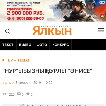
ТЕКСТ
ВИДЕО
ФОТО
КОНКУРС
БУ – ТЕМА!
“НУР”ЫБЫЗНЫҢ НУРЛЫ “ӘНИСЕ”
автор,
8 февраля 2019 - 10:20
1223
0
0