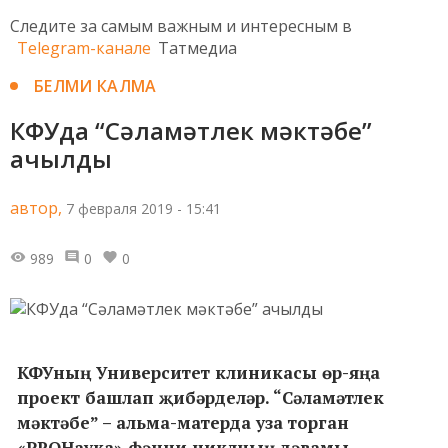
Следите за самым важным и интересным в
Telegram-канале
Татмедиа
БЕЛМИ КАЛМА
КФУда “Сәламәтлек мәктәбе”
ачылды
автор,
7 февраля 2019 - 15:41
989
0
0
КФУның Университет клиникасы өр-яңа
проект башлап җибәрделәр. “Сәламәтлек
мәктәбе” – альма-матерда уза торган
«PROНаука» фәнни циклның дәвамы.