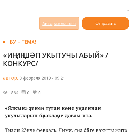
Авторизоваться
Отправить
БУ – ТЕМА!
«ИҢ-ИҢ ШӘП УКЫТУЧЫ АБЫЙ» /
КОНКУРС/
автор,
8 февраля 2019 - 09:21
1864
0
0
«Ялкын» үзенең туган көне уңаеннан
укучыларын бүләкләүне дәвам итә.
Тиздән 23нче февраль. Димәк, яңа бәйге вакыты җитә.