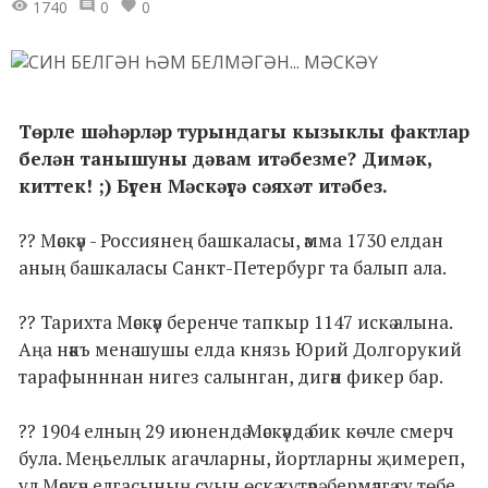
1740
0
0
Төрле шәһәрләр турындагы кызыклы фактлар
белән танышуны дәвам итәбезме? Димәк,
киттек! ;) Бүген Мәскәүгә сәяхәт итәбез.
?? Мәскәү - Россиянең башкаласы, әмма 1730 елдан
аның башкаласы Санкт-Петербург та балып ала.
?? Тарихта Мәскәү беренче тапкыр 1147 искә алына.
Аңа нәкъ менә шушы елда князь Юрий Долгорукий
тарафынннан нигез салынган, дигән фикер бар.
?? 1904 елның 29 июнендә Мәскәүдә бик көчле смерч
була. Меңьеллык агачларны, йортларны җимереп,
ул Мәскәү елгасының суын өскә күтәрә, бермәлгә су төбе