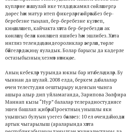
күпләрне әнә шулай ике телдә дә камил сөйләшергә,
дөрес һәм матур итеп фикерләргә өйрәтә. Без бер-
беребезне тыңлап, бер-беребезне күзәтеп,
киңәшләшеп, кайчакта хәтта бер-беребездән ак
көнләшү белән көнләшеп яшибез һәм эшлибез. Хәтта
инглиз телендә дә видеороликлар әзерләп, төрле
бәйгеләрдә җиңү яуладык. Болар барысы да кадерле
остазыбызның хезмәт нәтиҗәсе.
Аның кебекләр турында юкны бар итә белә диләр. Бу
чыннан да шулай. 2008 елда, беркем дә балалар
өчен телестудия оештырыру идеясын чынга
ашыра алыр дип уйламаганда, Зарипова Зөлфира
Маннап кызы “Нур” балалар телерадиостудиясе
эшен башлап җибәрә. Проектның унышлы яки
уңышсыз булуын үзегез бәяләгез: 10 ел өчендә йөздән
артык чыгарылыш (араларында хәтта
республикабызның танылган журналистлары да