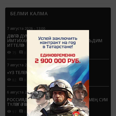
Җәмәгать урыннарын үстерү программасы 2015 елдан
БЕЛМИ КАЛМА
тормышка ашырыла. 2017 елда...
7 августа 2026 - 13:00
ДӘҮЛӘТ ДУМАСЫНДА БДИНЫ ДӘҮЛӘТ
ИМТИХАННАРЫНА АЛЫШТЫРЫРГА ТӘКЪДИМ
ИТТЕЛӘР
75
0
0
7 августа 2026 - 12:57
«ҮЗ ТЕЛЕМ» НӘТИҖӘЛӘРЕ БИЛГЕЛЕ
82
0
0
6 августа 2026 - 13:55
РОССИЯДӘ ҺӘР УКУЧЫГА 1 СЕНТЯБРЬГӘ 15 МЕҢ СУМ
ТҮЛӘРГӘ ТӘКЪДИМ ИТТЕЛӘР
97
0
0