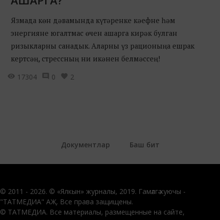
Язмада көн дәвамында күтәренке кәефне һәм
энергияне югалтмас өчен ашарга кирәк булган
ризыкларны санадык. Аларны үз рационыңа ешрак
кертсәң, стрессның ни икәнен белмәссең!
17304
0
2
Документлар
Баш бит
© 2011 - 2026. © «Ялкын» журналы, 2019. Гамәлгә куючы -
"ТАТМЕДИА" АҖ. Все права защищены.
© ТАТМЕДИА. Все материалы, размещенные на сайте,