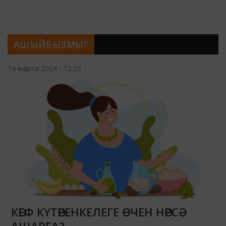
АШЫЙБЫЗМЫ?
14 марта 2024 - 12:25
КӘЕФ КҮТӘРЕНКЕЛЕГЕ ӨЧЕН НӘРСӘ
АШАРГА?