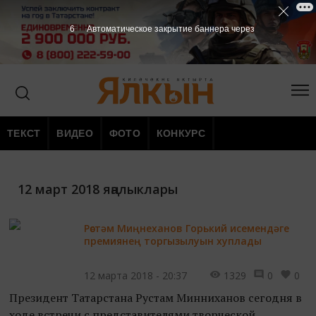
5
Автоматическое закрытие баннера через
ТЕКСТ
ВИДЕО
ФОТО
КОНКУРС
12 март 2018 яңалыклары
Рөстәм Миңнеханов Горький исемендәге
премиянең торгызылуын хуплады
12 марта 2018 - 20:37
1329
0
0
Президент Татарстана Рустам Минниханов сегодня в
ходе встречи с представителями творческой