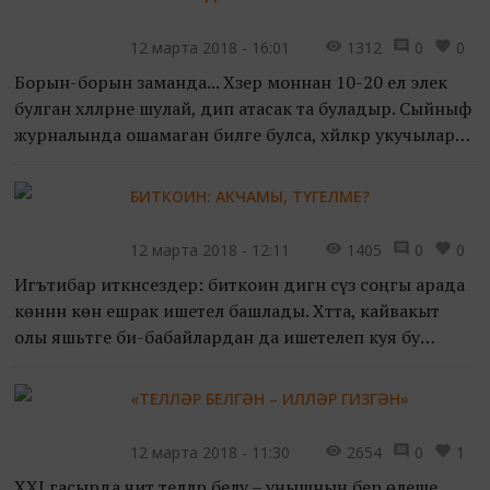
12 марта 2018 - 16:01
1312
0
0
Борын-борын заманда... Хәзер моннан 10-20 ел элек
булган хәлләрне шулай, дип атасак та буладыр. Сыйныф
журналында ошамаган билге булса, хәйләкәр укучылар
аны лезвие белән кырып, үзләренә охшаган билге...
БИТКОИН: АКЧАМЫ, ТҮГЕЛМЕ?
12 марта 2018 - 12:11
1405
0
0
Игътибар иткәнсездер: биткоин дигән сүз соңгы арада
көннән көн ешрак ишетелә башлады. Хәтта, кайвакыт
олы яшьтәге әби-бабайлардан да ишетелеп куя бу
«серле» сүз. Әйе, серле сүз. Чөнки иң алдынгы икъди...
«ТЕЛЛӘР БЕЛГӘН – ИЛЛӘР ГИЗГӘН»
12 марта 2018 - 11:30
2654
0
1
XXI гасырда чит телләр белү – уңышның бер өлеше,