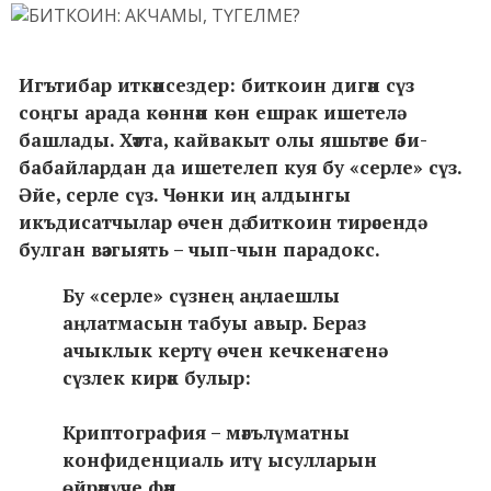
Игътибар иткәнсездер: биткоин дигән сүз
соңгы арада көннән көн ешрак ишетелә
башлады. Хәтта, кайвакыт олы яшьтәге әби-
бабайлардан да ишетелеп куя бу «серле» сүз.
Әйе, серле сүз. Чөнки иң алдынгы
икъдисатчылар өчен дә биткоин тирәсендә
булган вәзгыять – чып-чын парадокс.
Бу «серле» сүзнең аңлаешлы
аңлатмасын табуы авыр. Бераз
ачыклык кертү өчен кечкенә генә
сүзлек кирәк булыр:
Криптография – мәгълүматны
конфиденциаль итү ысулларын
өйрәнүче фән.