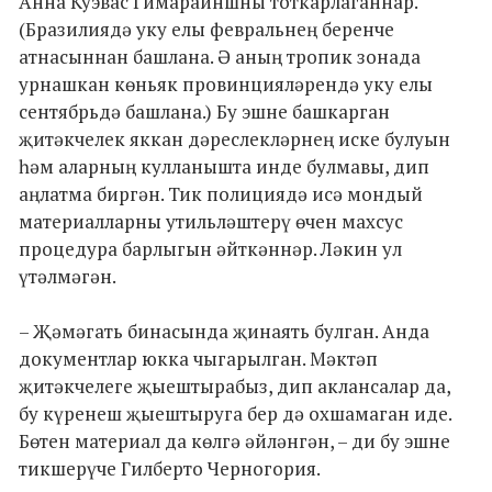
Анна Куэвас Гимарайншны тоткарлаганнар.
(Бразилиядә уку елы февральнең беренче
атнасыннан башлана. Ә аның тропик зонада
урнашкан көньяк провинцияләрендә уку елы
сентябрьдә башлана.) Бу эшне башкарган
җитәкчелек яккан дәреслекләрнең иске булуын
һәм аларның кулланышта инде булмавы, дип
аңлатма биргән. Тик полициядә исә мондый
материалларны утильләштерү өчен махсус
процедура барлыгын әйткәннәр. Ләкин ул
үтәлмәгән.
– Җәмәгать бинасында җинаять булган. Анда
документлар юкка чыгарылган. Мәктәп
җитәкчелеге җыештырабыз, дип аклансалар да,
бу күренеш җыештыруга бер дә охшамаган иде.
Бөтен материал да көлгә әйләнгән, – ди бу эшне
тикшерүче Гилберто Черногория.