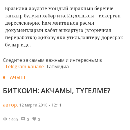
Бразилия дәүләте мондый очракның беренче
тапкыр булуын хәбәр итә. Иң яхшысы – искергән
дәреслекләрне һәм мәктәпнең рәсми
документларын кабат эшкәртүгә (вторичная
переработка) җибәрү яки утильләштерү дөресрәк
булыр иде.
Следите за самым важным и интересным в
Telegram-канале
Татмедиа
АЧЫШ
БИТКОИН: АКЧАМЫ, ТҮГЕЛМЕ?
автор,
12 марта 2018 - 12:11
1405
0
0