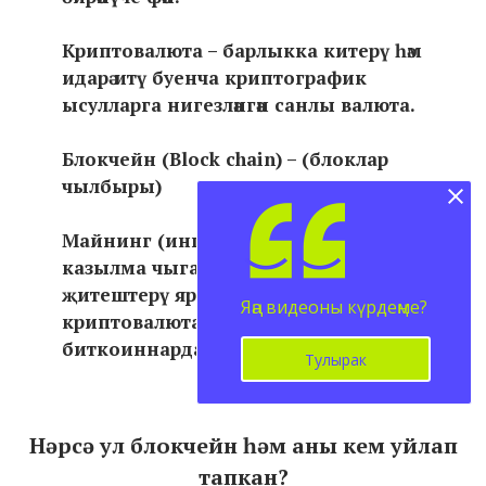
Криптовалюта – барлыкка китерү һәм
идарә итү буенча криптографик
ысулларга нигезләнгән санлы валюта.
Блокчейн (Block chain) – (блоклар
чылбыры)
Майнинг (инг. mining – файдалы
казылма чыгару) – яңа блоклар
җитештерү ярдәмендә
Яңа видеоны күрдеңме?
криптовалюталарда, аеруча
биткоиннарда акча эшләү.
Тулырак
Нәрсә ул блокчейн һәм аны кем уйлап
тапкан?