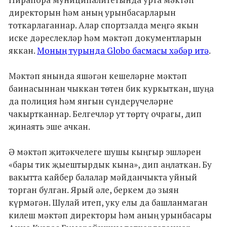
директорын һәм аның урынбасарларын
тоткарлаганнар. Алар спортзалда меңгә якын
иске дәреслекләр һәм мәктәп документларын
яккан.
Моның турында Globo басмасы хәбәр итә
.
Мәктәп янында яшәгән кешеләрне мәктәп
баинасыннан чыккан төтен бик куркыткан, шуңа
да полиция һәм янгын сүндерүчеләрне
чакыртканнар. Белгечләр ут төртү очрагы, дип
җинаять эше ачкан.
Ә мәктәп җитәкчелеге шушы кыңгыр эшләрен
«бары тик җыештырдык кына», дип аңлаткан. Бу
вакытта кайбер балалар мәйданчыкта уйный
торган булган. Ярый әле, беркем дә зыян
күрмәгән. Шулай итеп, уку елы да башланмаган
килеш мәктәп директоры һәм аның урынбасары