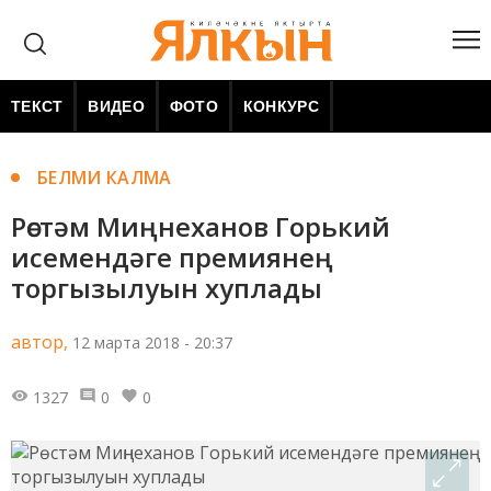
ТЕКСТ
ВИДЕО
ФОТО
КОНКУРС
БЕЛМИ КАЛМА
Рөстәм Миңнеханов Горький
исемендәге премиянең
торгызылуын хуплады
автор,
12 марта 2018 - 20:37
1327
0
0