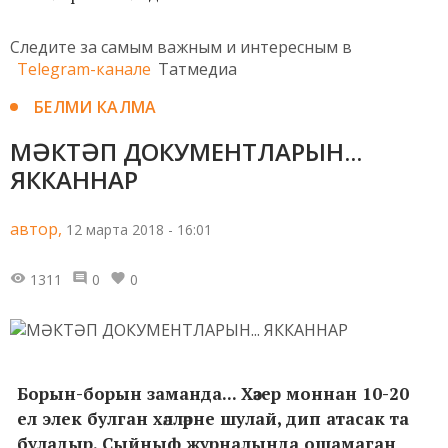
Следите за самым важным и интересным в
Telegram-канале
Татмедиа
БЕЛМИ КАЛМА
МӘКТӘП ДОКУМЕНТЛАРЫН...
ЯККАННАР
автор,
12 марта 2018 - 16:01
1311
0
0
Борын-борын заманда... Хәзер моннан 10-20
ел элек булган хәлләрне шулай, дип атасак та
буладыр. Сыйныф журналында ошамаган