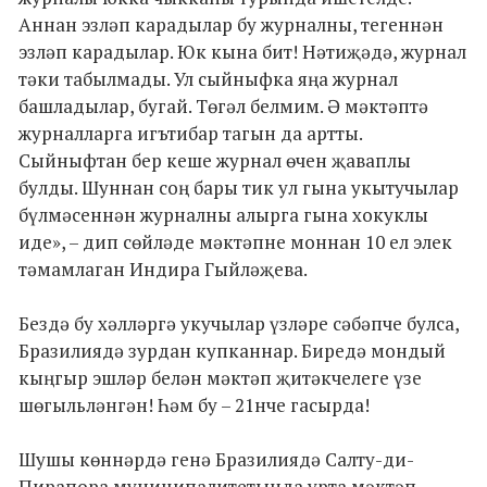
Аннан эзләп карадылар бу журналны, тегеннән
эзләп карадылар. Юк кына бит! Нәтиҗәдә, журнал
тәки табылмады. Ул сыйныфка яңа журнал
башладылар, бугай. Төгәл белмим. Ә мәктәптә
журналларга игътибар тагын да артты.
Сыйныфтан бер кеше журнал өчен җаваплы
булды. Шуннан соң бары тик ул гына укытучылар
бүлмәсеннән журналны алырга гына хокуклы
иде», – дип сөйләде мәктәпне моннан 10 ел элек
тәмамлаган Индира Гыйләҗева.
Бездә бу хәлләргә укучылар үзләре сәбәпче булса,
Бразилиядә зурдан купканнар. Биредә мондый
кыңгыр эшләр белән мәктәп җитәкчелеге үзе
шөгыльләнгән! Һәм бу – 21нче гасырда!
Шушы көннәрдә генә Бразилиядә Салту-ди-
Пирапора муниципалитетында урта мәктәп