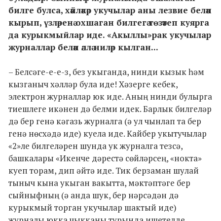
билге булса, хәйләкәр укучылар аны лезвие белән
кырып, үзләренә охшаган билгегә төзәтеп куярга
да курыкмыйлар иде. «Акыллы»рак укучылар
журналлар белән әллә ниләр кылган...
– Белсәге-е-е-з, без укыганда, нинди кызык һәм
кызганыч хәлләр була иде! Хәзерге кебек,
электрон журналлар юк иде. Аның нинди булырга
тиешлеге икәнен дә белми идек. Барлык билгеләр
дә бер генә кәгазь журналга (ә ул чынлап та бер
генә нөсхәдә иде) куела иде. Кайбер укытучылар
«2»ле билгеләрен шунда ук журналга тезсә,
башкалары «Икенче дәрестә сөйләрсең, «нокта»
куеп торам, дип әйтә иде. Тик берзаман шулай
тыныч кына укыган вакытта, мәктәптәге бер
сыйныфның (ә анда шук, бер нәрсәдән дә
курыкмый торган укучылар шактый иде)
журналы юкка чыкканы турында ишетелде.