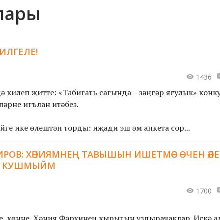
клары
БИЛГЕЛЕ!
1436
 дә килеп җитте: «Табигать сагында – зәңгәр ягулык» кон
ләрне игълан итәбез.
ге ике өлештән торды: иҗади эш һәм анкета сор...
РОВ: ХӘНИЯМНЕҢ ТАВЫШЫН ИШЕТМӘС ӨЧЕН ӘЛЕ 
О КУШМЫЙМ
1700
е көнне, Хәния Фәрхинең кырыгын уздырачаклар. Искә а