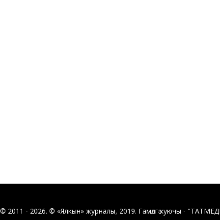
© 2011 - 2026. © «Ялкын» журналы, 2019. Гамәлгә куючы - "ТАТМЕ