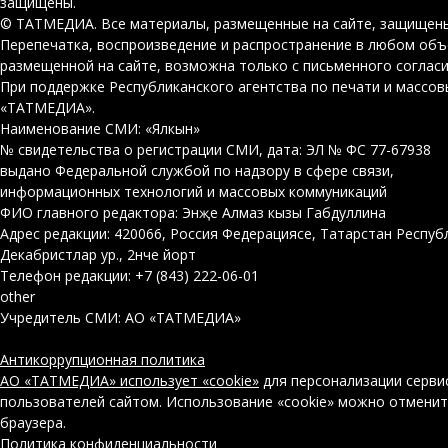
защищены.
© ТАТМЕДИА. Все материалы, размещенные на сайте, защищены
Перепечатка, воспроизведение и распространение в любом об
размещенной на сайте, возможна только с письменного соглас
При поддержке Республиканского агентства по печати и массо
«ТАТМЕДИА».
Наименование СМИ: «Ялкын»
№ свидетельства о регистрации СМИ, дата: ЭЛ № ФС 77-67938
выдано Федеральной службой по надзору в сфере связи,
информационных технологий и массовых коммуникаций
ФИО главного редактора: Энҗе Алмаз кызы Габдуллина
Адрес редакции: 420066, Россия Федерациясе, Татарстан Респуб
Декабристлар ур., 2нче йорт
Телефон редакции: +7 (843) 222-06-01
other
Учредитель СМИ: АО «ТАТМЕДИА»
Антикоррупционная политика
АО «ТАТМЕДИА» использует «cookie»
для персонализации серви
пользователей сайтом. Использование «cookie» можно отменит
браузера.
Политика конфиденциальности