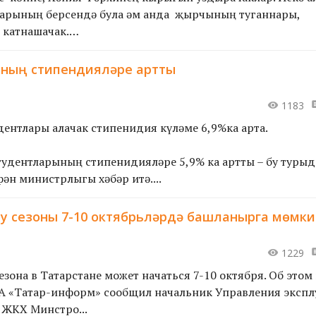
нарының берсендә була һәм анда җырчының туганнары,
 катнашачак.
ының стипендияләре артты
1183
дентлары алачак стипенидия күләме 6,9%ка арта.
тудентларының стипенидияләре 5,9% ка артты – бу турыд
ән министрлыгы хәбәр итә....
у сезоны 7-10 октябрьләрдә башланырга мөмки
1229
зона в Татарстане может начаться 7-10 октября. Об этом
А «Татар-информ» сообщил начальник Управления экспл
 ЖКХ Минстро...