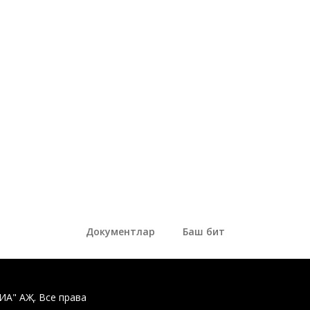
Документлар
Баш бит
ДИА" АҖ. Все права