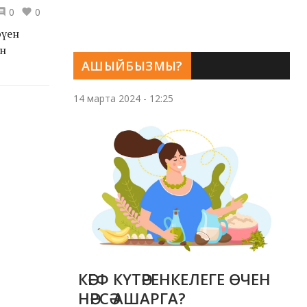
0
0
рүен
ын
АШЫЙБЫЗМЫ?
14 марта 2024 - 12:25
КӘЕФ КҮТӘРЕНКЕЛЕГЕ ӨЧЕН
НӘРСӘ АШАРГА?