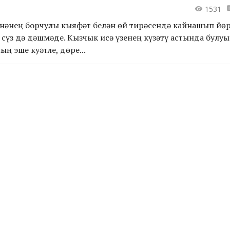
1531
нәнең борчулы кыяфәт белән өй тирәсендә кайнашып йө
р сүз дә дәшмәде. Кызчык исә үзенең күзәтү астында булу
ың эше куәтле, дөре...