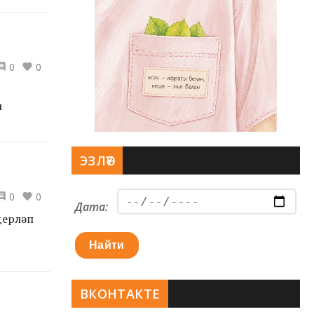
0
0
м
ЭЗЛӘҮ
0
0
Дата:
дерләп
Найти
ВКОНТАКТЕ