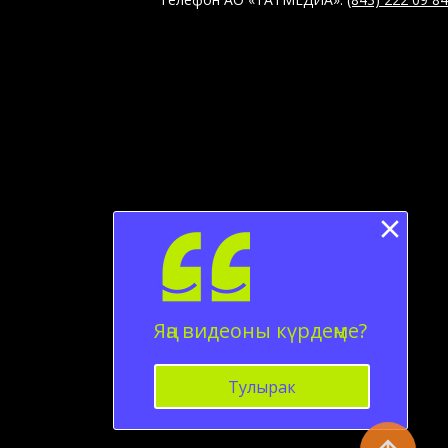
Яңа видеоны күрдеңме?
Тулырак