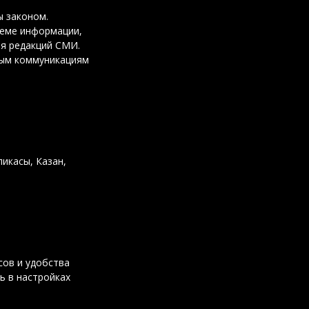
 законом.
ъеме информации,
ия редакций СМИ.
вым коммуникациям
ликасы, Казан,
сов и удобства
ь в настройках