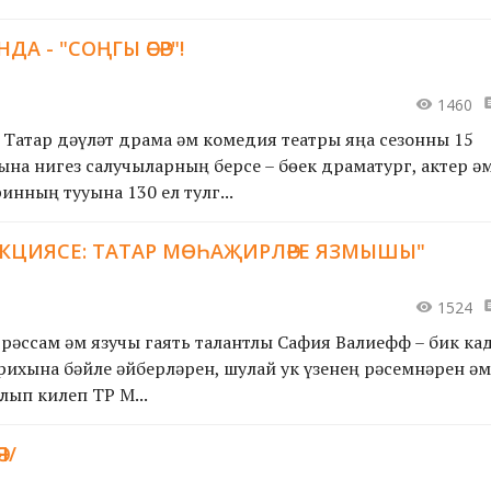
 - "СОҢГЫ ӘСӘР"!
1460
Татар дәүләт драма һәм комедия театры яңа сезонны 15
ына нигез салучыларның берсе – бөек драматург, актер һә
нның тууына 130 ел тулг...
ЕКЦИЯСЕ: ТАТАР МӨҺАҖИРЛӘРЕ ЯЗМЫШЫ"
1524
 рәссам һәм язучы гаять талантлы Сафия Валиефф – бик ка
арихына бәйле әйберләрен, шулай ук үзенең рәсемнәрен һәм
лып килеп ТР М...
Я/