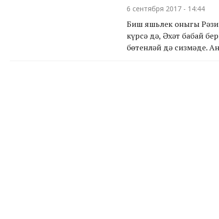
6 сентября 2017 - 14:44
Биш яшьлек оныгы Рәзи
күрсә дә, Әхәт бабай бе
бөтенләй дә сизмәде. Ан