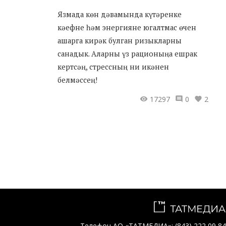
Язмада көн дәвамында күтәренке
кәефне һәм энергияне югалтмас өчен
ашарга кирәк булган ризыкларны
санадык. Аларны үз рационыңа ешрак
кертсәң, стрессның ни икәнен
белмәссең!
17297
0
2
Телефон АО «ТАТМЕДИА»:
(843) 222 09 84