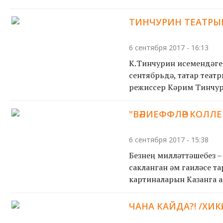
ТИНЧУРИН ТЕАТРЫНДА
6 сентября 2017 - 16:13
К.Тинчурин исемендәге 
сентябрьдә, татар театр
режиссер Кәрим Тинчури
"ВӘЛИЕФФЛӘР КОЛЛ
6 сентября 2017 - 15:38
Безнең милләттәшебез –
сакланган һәм гаиләсе т
картиналарын Казанга а
ЧАНА КАЙДА?! /ХИКӘ