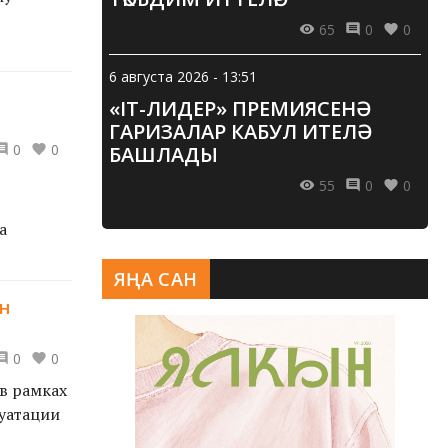
65
0
0
6 августа 2026 - 13:51
«IT-ЛИДЕР» ПРЕМИЯСЕНӘ
ГАРИЗАЛАР КАБУЛ ИТЕЛӘ
0
0
БАШЛАДЫ
55
0
0
а
ЯҢА САН
н
0
0
 в рамках
уатации