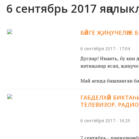
6 сентябрь 2017 яңалы
БӘЙГЕ ҖИҢҮЧЕЛӘРЕ 
6 сентября 2017 - 17:04
Дуслар! Ниһаять, бу көн
нәтиҗәләр ясап, җиңүче
Май аенда башланган бәй
ГАБДЕЛХӘЙ БИКТАҺИ
ТЕЛЕВИЗОР, РАДИ
6 сентября 2017 - 16:29
7 сентябрь - пәнҗешәмб