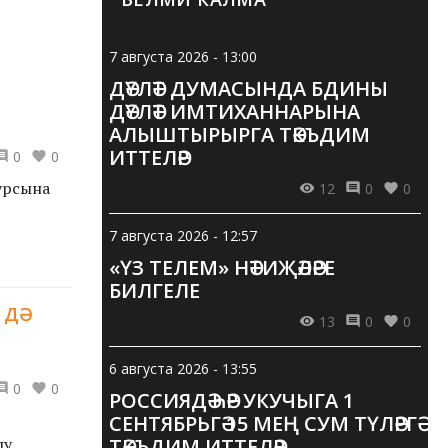
7 августа 2026 - 13:00
ДӘҮЛӘТ ДУМАСЫНДА БДИНЫ
ДӘҮЛӘТ ИМТИХАННАРЫНА
АЛЫШТЫРЫРГА ТӘКЪДИМ
ИТТЕЛӘР
0
0
курсына
12
0
0
7 августа 2026 - 12:57
«ҮЗ ТЕЛЕМ» НӘТИҖӘЛӘРЕ
БИЛГЕЛЕ
ДӘ
13
0
0
6 августа 2026 - 13:55
0
0
РОССИЯДӘ ҺӘР УКУЧЫГА 1
СЕНТЯБРЬГӘ 15 МЕҢ СУМ ТҮЛӘРГӘ
лу
ТӘКЪДИМ ИТТЕЛӘР