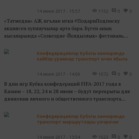
14 июня 2017 - 15:57
1152
0
0
«Татмедиа» АҖ игълан иткән #ПодариПодписку
акциясен хуплаучылар арта бара. Бүген аның
кысаларында «Созвездие-Йолдызлык» фестиваль
хәрәкәтенең генераль продюсеры Дмитрий Туманов
быел фестивальдә уңышлы...
Конфедерацияләр Кубогы көннәрендә
кайбер урамнар транспорт өчен ябыла
14 июня 2017 - 14:00
1072
0
0
В дни игр Кубка конфедераций FIFA-2017 года в
Казани – 18, 22, 24 и 28 июня – будут перекрыты для
движения личного и общественного транспорта
многие улицы, запрещена парковка, а также
движение грузовы...
Конфедерацияләр Кубогы көннәрендә
транспорт маршрутлары үзгәрәчәк
14 июня 2017 - 13:54
1023
0
0