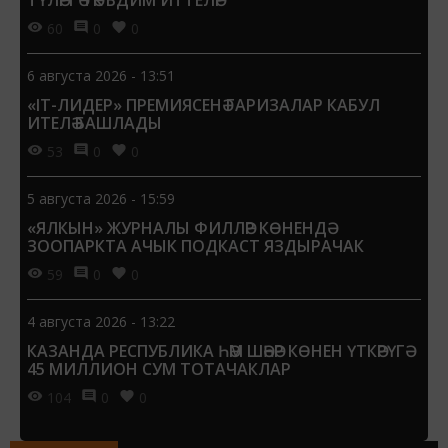
ТҮЛӘРГӘ ТӘКЪДИМ ИТТЕЛӘР
60
0
0
6 августа 2026 - 13:51
«IT-ЛИДЕР» ПРЕМИЯСЕНӘ ГАРИЗАЛАР КАБУЛ
ИТЕЛӘ БАШЛАДЫ
53
0
0
5 августа 2026 - 15:59
«ЯЛКЫН» ЖУРНАЛЫ ФИЛЛӘР КӨНЕНДӘ
ЗООПАРКТА АЧЫК ПОДКАСТ ЯЗДЫРАЧАК
59
0
0
4 августа 2026 - 13:22
КАЗАНДА РЕСПУБЛИКА ҺӘМ ШӘҺӘР КӨНЕН ҮТКӘРҮГӘ
45 МИЛЛИОН СУМ ТОТАЧАКЛАР
104
0
0