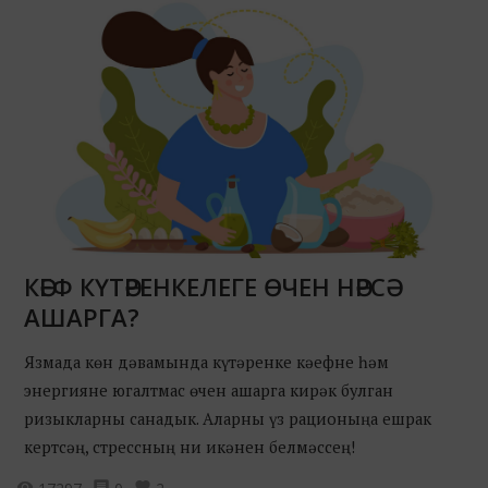
КӘЕФ КҮТӘРЕНКЕЛЕГЕ ӨЧЕН НӘРСӘ
АШАРГА?
Язмада көн дәвамында күтәренке кәефне һәм
энергияне югалтмас өчен ашарга кирәк булган
ризыкларны санадык. Аларны үз рационыңа ешрак
кертсәң, стрессның ни икәнен белмәссең!