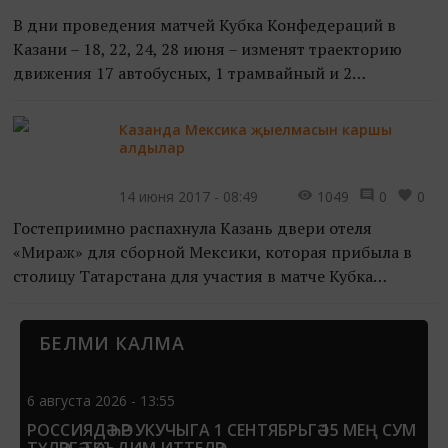
В дни проведения матчей Кубка Конфедераций в
Казани – 18, 22, 24, 28 июня – изменят траекторию
движения 17 автобусных, 1 трамвайный и 2
троллейбусных маршрута. Кроме того, трамвай №6
временно будет сн...
Казанда Мексика җыелмасын каршы
алдылар
14 июня 2017 - 08:49
1049
0
0
Гостеприимно распахнула Казань двери отеля
«Мираж» для сборной Мексики, которая прибыла в
столицу Татарстана для участия в матче Кубка
конфедераций против команды Португалии 18 июня.
БЕЛМИ КАЛМА
В официальном...
6 августа 2026 - 13:55
РОССИЯДӘ ҺӘР УКУЧЫГА 1 СЕНТЯБРЬГӘ 15 МЕҢ СУМ