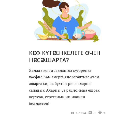
КӘЕФ КҮТӘРЕНКЕЛЕГЕ ӨЧЕН
НӘРСӘ АШАРГА?
Язмада көн дәвамында күтәренке
кәефне һәм энергияне югалтмас өчен
ашарга кирәк булган ризыкларны
санадык. Аларны үз рационыңа ешрак
кертсәң, стрессның ни икәнен
белмәссең!
17304
0
2