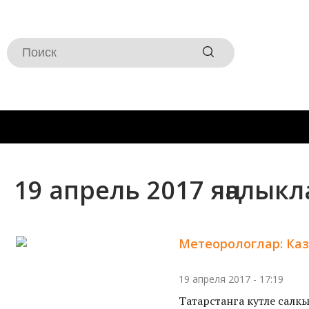
19 апрель 2017 яңалык
Метеорологлар: Каз
19 апреля 2017 - 17:19
Татарстанга куәтле салк