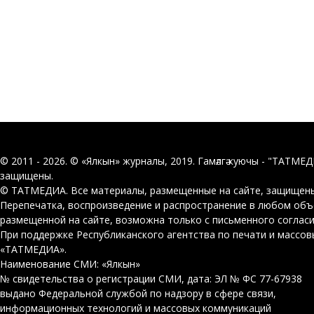
© 2011 - 2026. © «Ялкын» журналы, 2019. Гамәлгә куючы - "ТАТМЕ
защищены.
© ТАТМЕДИА. Все материалы, размещенные на сайте, защищены
Перепечатка, воспроизведение и распространение в любом об
размещенной на сайте, возможна только с письменного соглас
При поддержке Республиканского агентства по печати и массо
«ТАТМЕДИА».
Наименование СМИ: «Ялкын»
№ свидетельства о регистрации СМИ, дата: ЭЛ № ФС 77-67938
выдано Федеральной службой по надзору в сфере связи,
информационных технологий и массовых коммуникаций