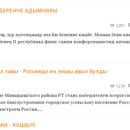
 БЕРЕНЧЕ АДЫМНАРЫ
2281
, зур потенциаләр ача һәм белемне киңәйтә. Моның белән өлкә
әктәбенең II республика фәнни-гамәли конференциясендә кат
тавы - Россиядә иң яхшы авыл булды
1279
ие Мамадышского района РТ стало победителем всеросси
ое благоустроенное городское (сельское) поселение Росс
строем России....
ТАН - КУШЫЛ!