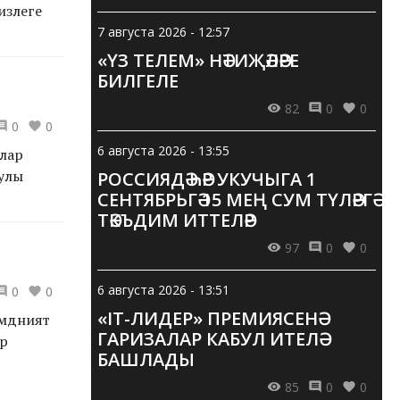
тизлеге
7 августа 2026 - 12:57
«ҮЗ ТЕЛЕМ» НӘТИҖӘЛӘРЕ
БИЛГЕЛЕ
82
0
0
0
0
6 августа 2026 - 13:55
рлар
 улы
РОССИЯДӘ ҺӘР УКУЧЫГА 1
СЕНТЯБРЬГӘ 15 МЕҢ СУМ ТҮЛӘРГӘ
ТӘКЪДИМ ИТТЕЛӘР
97
0
0
6 августа 2026 - 13:51
0
0
«IT-ЛИДЕР» ПРЕМИЯСЕНӘ
әдәният
ГАРИЗАЛАР КАБУЛ ИТЕЛӘ
ар
БАШЛАДЫ
85
0
0