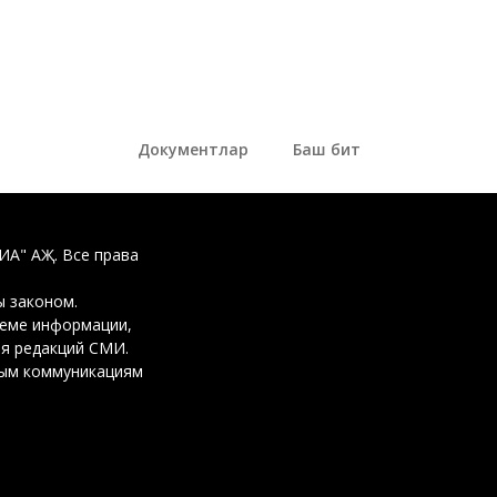
Документлар
Баш бит
ДИА" АҖ. Все права
 законом.
ъеме информации,
ия редакций СМИ.
вым коммуникациям