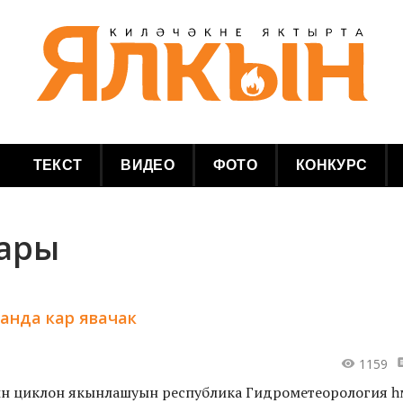
ТЕКСТ
ВИДЕО
ФОТО
КОНКУРС
лары
анда кар явачак
1159
ын циклон якынлашуын республика Гидрометеорология һәм ә