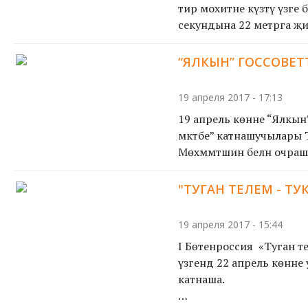
тирә мохитне күзәтү үзәге
секундына 22 метрга җит
“ЯЛКЫН” ГОССОВЕТ
19 апреля 2017 - 17:13
19 апрель көнне “Ялкын
мәктәбе” катнашучылары Т
Мөхәммәтшин белән очрашу
"ТУГАН ТЕЛЕМ - ТУ
19 апреля 2017 - 15:44
I Бөтенроссия «Туган те
үзәгендә 22 апрель көнне
катнаша.