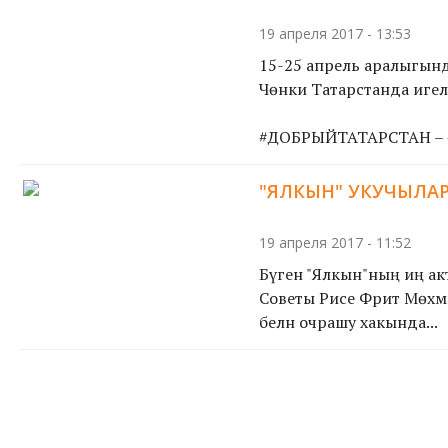
19 апреля 2017 - 13:53
15-25 апрель аралыгында
Чөнки Татарстанда игел
#ДОБРЫЙТАТАРСТАН – #М
"ЯЛКЫН" УКУЧЫЛАРЫ
19 апреля 2017 - 11:52
Бүген "Ялкын"ның иң акти
Советы Рәисе Фәрит Мөхәм
белән очрашу хакында...