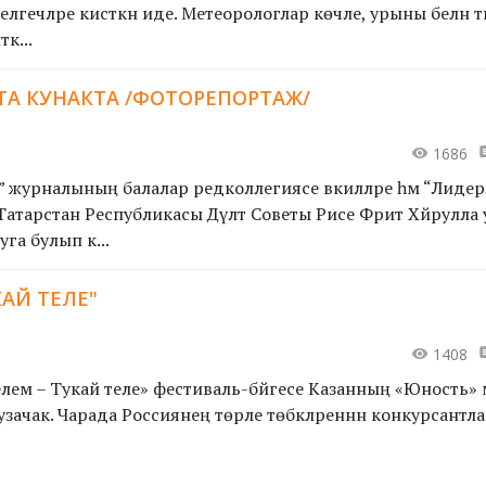
 белгечләре кисәткән иде. Метеорологлар көчле, урыны белән 
к...
ТА КУНАКТА /ФОТОРЕПОРТАЖ/
1686
” журналының балалар редколлегиясе вәкилләре һәм “Лиде
атарстан Республикасы Дәүләт Советы Рәисе Фәрит Хәйрулла
га булып к...
КАЙ ТЕЛЕ"
1408
лем – Тукай теле» фестиваль-бәйгесе Казанның «Юность» м
 узачак. Чарада Россиянең төрле төбәкләреннән конкурсантл