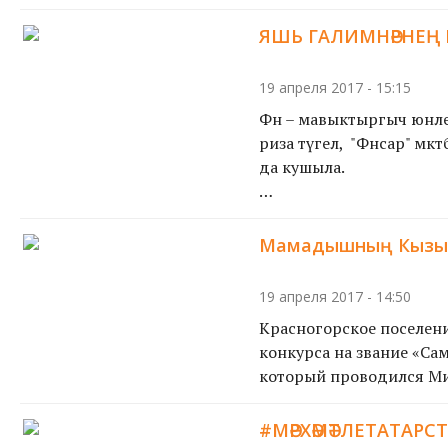
«Бу конкурс Казан...
ЯШЬ ГАЛИМНӘРНЕҢ
19 апреля 2017 - 15:15
Фән – мавыктыргыч юнәлеш
риза түгел, ә "Фәнсар" м
да кушыла.
Яш...
Мамадышның Кызыл 
19 апреля 2017 - 14:50
Красногорское поселен
конкурса на звание «Сам
который проводился Мин
#МӘРХӘМӘТЛЕТАТАРС