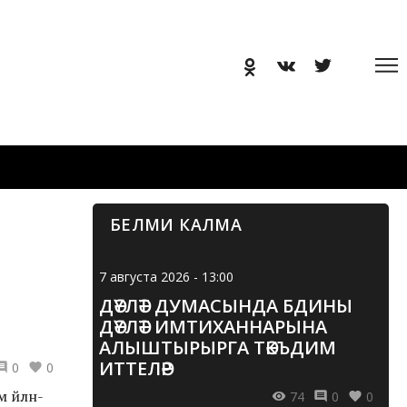
БЕЛМИ КАЛМА
7 августа 2026 - 13:00
ДӘҮЛӘТ ДУМАСЫНДА БДИНЫ
ДӘҮЛӘТ ИМТИХАННАРЫНА
АЛЫШТЫРЫРГА ТӘКЪДИМ
ИТТЕЛӘР
0
0
йләнә-
74
0
0