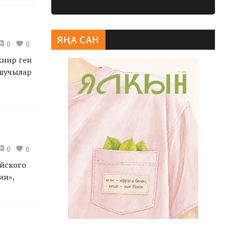
ЯҢА САН
0
0
ннәр генә
нашучылар
0
0
йского
ии»,