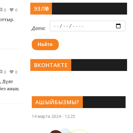
ЭЗЛӘҮ
0
0
рттыр.
Дата:
Найти
ВКОНТАКТЕ
0
0
Дәүләт
без аның
АШЫЙБЫЗМЫ?
14 марта 2024 - 12:25