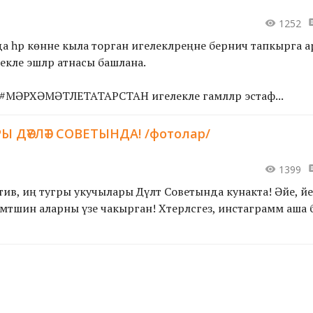
1252
 һәр көнне кыла торган игелекләреңне берничә тапкырга а
екле эшләр атнасы башлана.
ӘРХӘМӘТЛЕТАТАРСТАН игелекле гамәлләр эстаф...
 ДӘҮЛӘТ СОВЕТЫНДА! /фотолар/
1399
в, иң тугры укучылары Дәүләт Советында кунакта! Әйе, әйе, 
мәтшин аларны үзе чакырган! Хәтерләсәгез, инстаграмм аша 