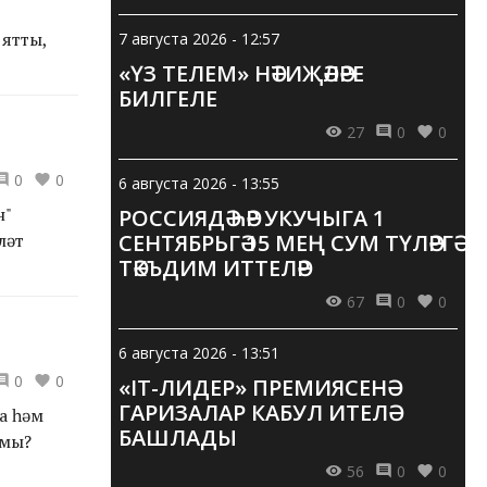
 ятты,
7 августа 2026 - 12:57
«ҮЗ ТЕЛЕМ» НӘТИҖӘЛӘРЕ
БИЛГЕЛЕ
27
0
0
0
0
6 августа 2026 - 13:55
н"
РОССИЯДӘ ҺӘР УКУЧЫГА 1
ләт
СЕНТЯБРЬГӘ 15 МЕҢ СУМ ТҮЛӘРГӘ
ТӘКЪДИМ ИТТЕЛӘР
67
0
0
6 августа 2026 - 13:51
0
0
«IT-ЛИДЕР» ПРЕМИЯСЕНӘ
ГАРИЗАЛАР КАБУЛ ИТЕЛӘ
а һәм
БАШЛАДЫ
ызмы?
56
0
0