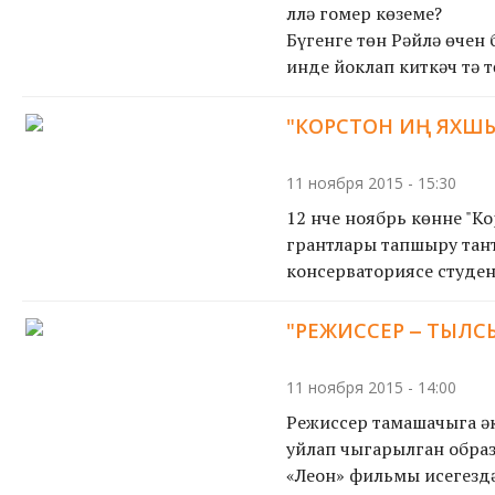
Әллә гомер көземе?
Бүгенге төн Рәйлә өчен 
инде йоклап киткәч тә 
"КОРСТОН ИҢ ЯХШЫ
11 ноября 2015 - 15:30
12 нче ноябрь көнне "Ко
грантлары тапшыру тант
консерваториясе студен
"РЕЖИССЕР ‒ ТЫЛ
11 ноября 2015 - 14:00
Режиссер тамашачыга әк
уйлап чыгарылган образл
«Леон» фильмы исегездә