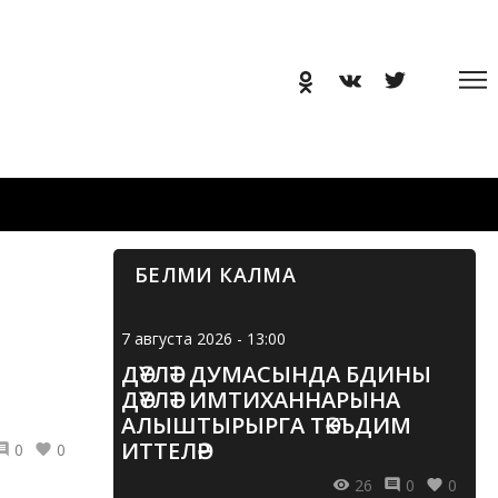
БЕЛМИ КАЛМА
7 августа 2026 - 13:00
ДӘҮЛӘТ ДУМАСЫНДА БДИНЫ
ДӘҮЛӘТ ИМТИХАННАРЫНА
АЛЫШТЫРЫРГА ТӘКЪДИМ
ИТТЕЛӘР
0
0
26
0
0