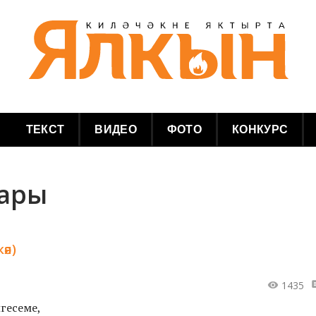
ТЕКСТ
ВИДЕО
ФОТО
КОНКУРС
лары
әя)
1435
лгесеме,