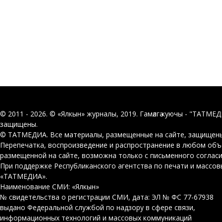
© 2011 - 2026. © «Ялкын» журналы, 2019. Гамәлгә куючы - "ТАТМЕ
защищены.
© ТАТМЕДИА. Все материалы, размещенные на сайте, защищены
Перепечатка, воспроизведение и распространение в любом об
размещенной на сайте, возможна только с письменного соглас
При поддержке Республиканского агентства по печати и массо
«ТАТМЕДИА».
Наименование СМИ: «Ялкын»
№ свидетельства о регистрации СМИ, дата: ЭЛ № ФС 77-67938
выдано Федеральной службой по надзору в сфере связи,
информационных технологий и массовых коммуникаций