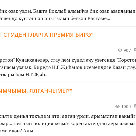
бик озак узды. Башта йоклый алмыйча бик озак азапланып
төшендә күптәннән онытылып беткән Рөстәме...
 СТУДЕНТЛАРГА ПРЕМИЯ БИРӘ"
907
рстон" Кунакханәләр, стау һәм күңел ачу үзәгендә "Корсто
анасы узачак. Биредә Н.Г.Җиһанов исемендәге Казан дәү
тлары һәм Н.Г.Җиһ...
СЫМЧЫМЫ, ЯЛГАНЧЫМЫ?"
1000
ияти дөнья тәкъдим итә: ялган урын, ярымялган вакыйг
ар... Ә сез чын полиция хезмәткәрен актердан аера алас
ме икән? Аны...