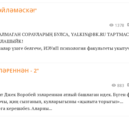
ӨЙЛӘМӘСКӘ!"
1378
 АЛМАГАН СОРАУЛАРЫҢ БУЛСА, YALKIN@BK.RU ТАРТМА
УЙЛАШЫЙК!
лалар үзәге белгече, ИЭУиП психология факультеты укыту
ЛӘРЕННӘН - 2"
883
ат Джек Воробей эзләреннән атлый башлаган идек. Бүген
арчы, җиң сызганып, кулларыгызны «җылыта торыгыз»...
а керешәбез. Аларны...