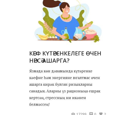
КӘЕФ КҮТӘРЕНКЕЛЕГЕ ӨЧЕН
НӘРСӘ АШАРГА?
Язмада көн дәвамында күтәренке
кәефне һәм энергияне югалтмас өчен
ашарга кирәк булган ризыкларны
санадык. Аларны үз рационыңа ешрак
кертсәң, стрессның ни икәнен
белмәссең!
17299
0
2