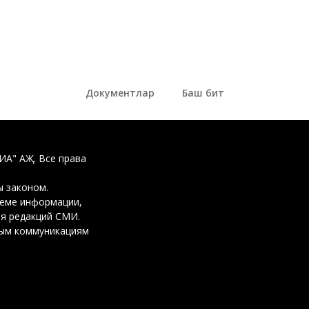
Документлар
Баш бит
ДИА" АҖ. Все права
 законом.
ъеме информации,
ия редакций СМИ.
вым коммуникациям