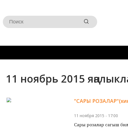
11 ноябрь 2015 яңалык
"САРЫ РОЗАЛАР"(хик
11 ноября 2015 - 17:00
Сары розалар сагыш би