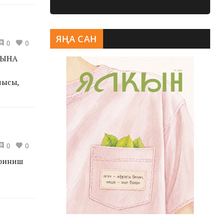
ЯҢА САН
0
0
СЫНА
чысы,
0
0
 финиш