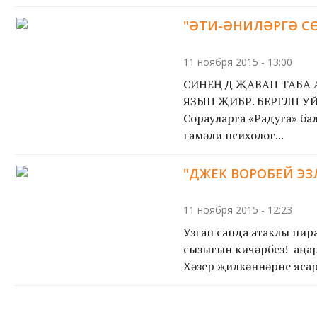
"ӘТИ-ӘНИЛӘРГӘ С
11 ноября 2015 - 13:00
СИНЕҢ ДӘ ҖАВАП ТАБА
ЯЗЫП ҖИБӘР. БЕРГӘЛӘП 
Сорауларга «Радуга» ба
гамәли психолог...
"ДЖЕК ВОРОБЕЙ ЭЗ
11 ноября 2015 - 12:23
Узган санда атаклы пир
сызыгын кичәрбез! Ә аң
Хәзер җилкәннәрне ясарг