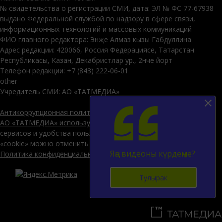
№ свидетельства о регистрации СМИ, дата: ЭЛ № ФС 77-67938
выдано Федеральной службой по надзору в сфере связи,
информационных технологий и массовых коммуникаций
ФИО главного редактора: Энҗе Алмаз кызы Габдуллина
Адрес редакции: 420066, Россия Федерациясе, Татарстан
Республикасы, Казан, Декабристлар ур., 2нче йорт
Телефон редакции: +7 (843) 222-06-01
other
Учредитель СМИ: АО «ТАТМЕДИА»
Антикоррупционная политика
АО «ТАТМЕДИА» использует «cookie»
для персонализации
сервисов и удобства пользователей сайтом. Использование
«cookie» можно отменить в настройках браузера.
Яңа видеоны күрдеңме?
Политика конфиденциальности
12+
Тулырак