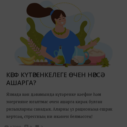
КӘЕФ КҮТӘРЕНКЕЛЕГЕ ӨЧЕН НӘРСӘ
АШАРГА?
Язмада көн дәвамында күтәренке кәефне һәм
энергияне югалтмас өчен ашарга кирәк булган
ризыкларны санадык. Аларны үз рационыңа ешрак
кертсәң, стрессның ни икәнен белмәссең!