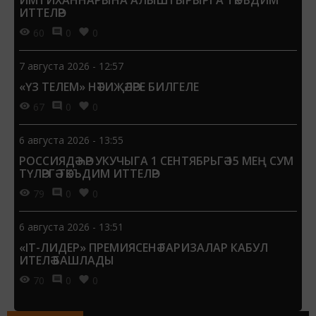
ИМТИХАННАРЫНА АЛЫШТЫРЫРГА ТӘКЪДИМ
ИТТЕЛӘР
60
0
0
7 августа 2026 - 12:57
«ҮЗ ТЕЛЕМ» НӘТИҖӘЛӘРЕ БИЛГЕЛЕ
67
0
0
6 августа 2026 - 13:55
РОССИЯДӘ ҺӘР УКУЧЫГА 1 СЕНТЯБРЬГӘ 15 МЕҢ СУМ
ТҮЛӘРГӘ ТӘКЪДИМ ИТТЕЛӘР
79
0
0
6 августа 2026 - 13:51
«IT-ЛИДЕР» ПРЕМИЯСЕНӘ ГАРИЗАЛАР КАБУЛ
ИТЕЛӘ БАШЛАДЫ
70
0
0