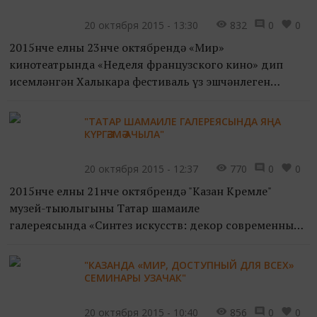
ителгән «Сохранение национал...
20 октября 2015 - 13:30
832
0
0
2015нче елның 23нче октябрендә «Мир»
кинотеатрында «Неделя французского кино» дип
исемләнгән Халыкара фестиваль үз эшчәнлеген
башлап җибәрәчәк. Киноларны күрсәтү «Альянс
Франсез Казань» үзәге белән бе...
"ТАТАР ШАМАИЛЕ ГАЛЕРЕЯСЫНДА ЯҢА
КҮРГӘЗМӘ АЧЫЛА"
20 октября 2015 - 12:37
770
0
0
2015нче елның 21нче октябрендә "Казан Кремле"
музей-тыюлыгының Татар шамаиле
галереясында «Синтез искусств: декор современных
татарских мечетей» дип исемләнгән күргәзмә үз эшен
башлап җибәрәчәк.
"КАЗАНДА «МИР, ДОСТУПНЫЙ ДЛЯ ВСЕХ»
СЕМИНАРЫ УЗАЧАК"
Кү...
20 октября 2015 - 10:40
856
0
0