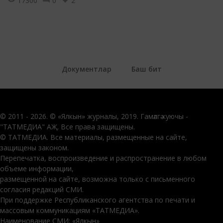
17300
0
2
Документлар
Баш бит
© 2011 - 2026. © «Ялкын» журналы, 2019. Гамәлгә куючы -
"ТАТМЕДИА" АҖ. Все права защищены.
© ТАТМЕДИА. Все материалы, размещенные на сайте,
защищены законом.
Перепечатка, воспроизведение и распространение в любом
объеме информации,
размещенной на сайте, возможна только с письменного
согласия редакций СМИ.
При поддержке Республиканского агентства по печати и
массовым коммуникациям «ТАТМЕДИА».
Наименование СМИ: «Ялкын»