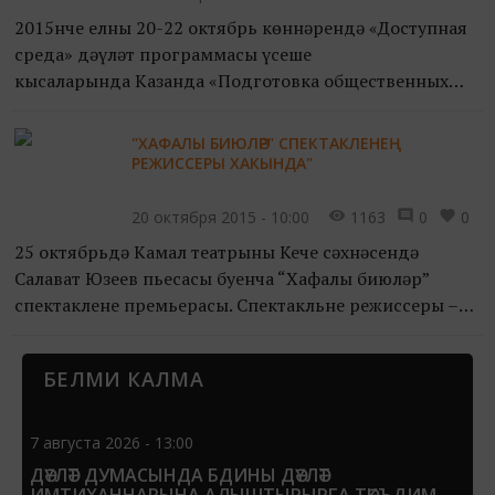
2015нче елның 20-22 октябрь көннәрендә «Доступная
среда» дәүләт программасы үсеше
кысаларында Казанда «Подготовка общественных
экспертов в системе добровольной сертификации
ВОИ «Мир, доступный для все...
"ХАФАЛЫ БИЮЛӘР" СПЕКТАКЛЕНЕҢ
РЕЖИССЕРЫ ХАКЫНДА"
20 октября 2015 - 10:00
1163
0
0
25 октябрьдә Камал театрының Кече сәхнәсендә
Салават Юзеев пьесасы буенча “Хафалы биюләр”
спектакленең премьерасы. Спектакльнең режиссеры –
Рамил Гәрәев. “Хафалы биюләр” режиссерның Камал
театры сәхнә...
БЕЛМИ КАЛМА
7 августа 2026 - 13:00
ДӘҮЛӘТ ДУМАСЫНДА БДИНЫ ДӘҮЛӘТ