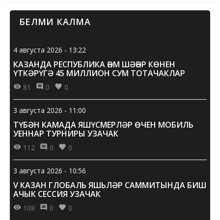
спорт төрләрендә өстенлек алырга маташа, әлегә исәп
америк...
БЕЛМИ КАЛМА
4 августа 2026 - 13:22
КАЗАНДА РЕСПУБЛИКА ҺӘМ ШӘҺӘР КӨНЕН
ҮТКӘРҮГӘ 45 МИЛЛИОН СУМ ТОТАЧАКЛАР
81
0
0
3 августа 2026 - 11:00
ТҮБӘН КАМАДА ЯШҮСМЕРЛӘР ӨЧЕН МОБИЛЬ
УЕННАР ТУРНИРЫ УЗАЧАК
112
0
0
3 августа 2026 - 10:56
V КАЗАН ГЛОБАЛЬ ЯШЬЛӘР САММИТЫНДА БИШ
АЧЫК СЕССИЯ УЗАЧАК
108
0
0