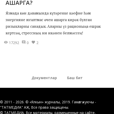
АШАРГА?
Язмада көн дәвамында күтәренке кәефне һәм
энергияне югалтмас өчен ашарга кирәк булган
ризыкларны санадык. Аларны үз рационыңа ешрак
кертсәң, стрессның ни икәнен белмәссең!
17292
0
2
Документлар
Баш бит
© 2011 - 2026. © «Ялкын» журналы, 2019. Гамәлгә куючы -
"ТАТМЕДИА" АҖ. Все права защищены.
© ТАТМЕДИА. Все материалы, размещенные на сайте,