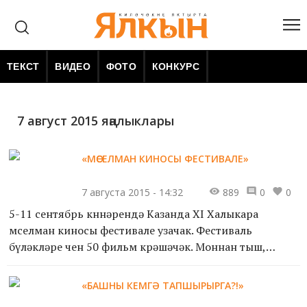
ТЕКСТ
ВИДЕО
ФОТО
КОНКУРС
7 август 2015 яңалыклары
«МӨСЕЛМАН КИНОСЫ ФЕСТИВАЛЕ»
7 августа 2015 - 14:32
889
0
0
5-11 сентябрь көннәрендә Казанда XI Халыкара
мөселман киносы фестивале узачак. Фестиваль
бүләкләре өчен 50 фильм көрәшәчәк. Моннан тыш,
казанлылар фестиваль программасына кермәгән,
ләкин бик кызыклы к...
«БАШНЫ КЕМГӘ ТАПШЫРЫРГА?!»