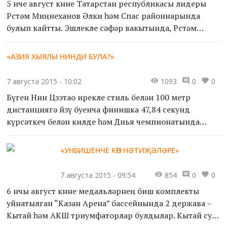
5 нче август көнне Татарстан республикасы лидеры
Рөстәм Миңнеханов Әлки һәм Спас районнарында
булып кайтты. Эшлекле сәфәр вакытында, Рөстәм
Миңнеханов урып-җыю эшләре барышын һәм
Республика президент...
«АЗИЯ ХЫЯЛЫ НИНДИ БУЛА?»
7 августа 2015 - 10:02
1093
0
0
Бүген Нин Цзэтао ирекле стиль белән 100 метр
дистанциягә йөзү буенча финишка 47,84 секунд
күрсәткеч белән килде һәм Дөнья чемпионатында
ирекле стиль белән 100 метр арада җиңү яулаган
беренче азиат спо...
«УНБИШЕНЧЕ КӨН НӘТИҖӘЛӘРЕ»
7 августа 2015 - 09:54
854
0
0
6 нчы август көнне медальләрнең биш комплекты
уйнатылган “Казан Арена” бассейнында 2 держава –
Кытай һәм АКШ триумфаторлар булдылар. Кытай су