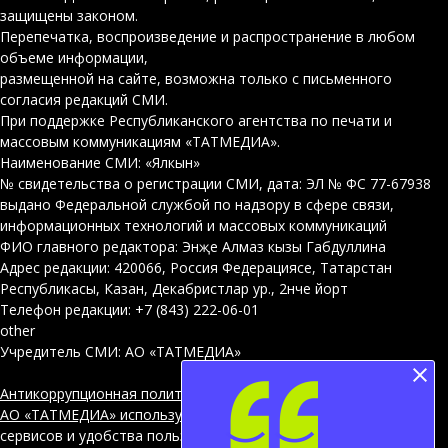
защищены законом.
Перепечатка, воспроизведение и распространение в любом
объеме информации,
размещенной на сайте, возможна только с письменного
согласия редакций СМИ.
При поддержке Республиканского агентства по печати и
массовым коммуникациям «ТАТМЕДИА».
Наименование СМИ: «Ялкын»
№ свидетельства о регистрации СМИ, дата: ЭЛ № ФС 77-67938
выдано Федеральной службой по надзору в сфере связи,
информационных технологий и массовых коммуникаций
ФИО главного редактора: Энҗе Алмаз кызы Габдуллина
Адрес редакции: 420066, Россия Федерациясе, Татарстан
Республикасы, Казан, Декабристлар ур., 2нче йорт
Телефон редакции: +7 (843) 222-06-01
other
Учредитель СМИ: АО «ТАТМЕДИА»
Антикоррупционная политика
АО «ТАТМЕДИА» использует «cookie»
для персонализации
сервисов и удобства пользователей сайтом. Использование