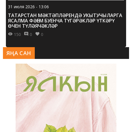
31 июля 2026 - 13:06
ТАТАРСТАН МӘКТӘПЛӘРЕНДӘ УКЫТУЧЫЛАРГА
ЯСАЛМА ФӘҺЕМ БУЕНЧА ТҮГӘРӘКЛӘР ҮТКӘРҮ
ӨЧЕН ТҮЛӘЯЧӘКЛӘР
150
0
0
ЯҢА САН