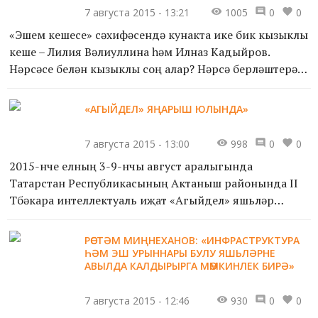
7 августа 2015 - 13:21
1005
0
0
«Эшем кешесе» сәхифәсендә кунакта ике бик кызыклы
кеше – Лилия Вәлиуллина һәм Илназ Кадыйров.
Нәрсәсе белән кызыклы соң алар? Нәрсә берләштерә
үзләрен? Ә менә нәрсә – икесе дә, университет
тәмамлап, ю...
«АГЫЙДЕЛ» ЯҢАРЫШ ЮЛЫНДА»
7 августа 2015 - 13:00
998
0
0
2015-нче елның 3-9-нчы август аралыгында
Татарстан Республикасының Актаныш районында II
Төбәкара интеллектуаль иҗат «Агыйдел» яшьләр
форумы уза.
РӨСТӘМ МИҢНЕХАНОВ: «ИНФРАСТРУКТУРА
«Агыйдел», беренче чиратта, уку-укыту һәм һөнәри
ҺӘМ ЭШ УРЫННАРЫ БУЛУ ЯШЬЛӘРНЕ
АВЫЛДА КАЛДЫРЫРГА МӨМКИНЛЕК БИРӘ»
юнә...
7 августа 2015 - 12:46
930
0
0