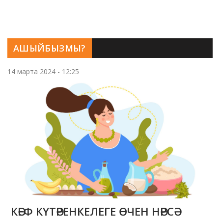
АШЫЙБЫЗМЫ?
14 марта 2024 - 12:25
КӘЕФ КҮТӘРЕНКЕЛЕГЕ ӨЧЕН НӘРСӘ