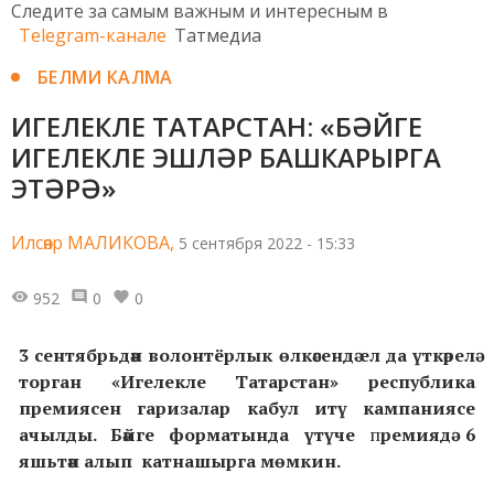
Следите за самым важным и интересным в
Telegram-канале
Татмедиа
БЕЛМИ КАЛМА
ИГЕЛЕКЛЕ ТАТАРСТАН: «БӘЙГЕ
ИГЕЛЕКЛЕ ЭШЛӘР БАШКАРЫРГА
ЭТӘРӘ»
Илсөяр МАЛИКОВА,
5 сентября 2022 - 15:33
952
0
0
3 сентябрьдән волонтёрлык өлкәсендә ел да үткәрелә
торган
«Игелекле Татарстан» республика
премиясен
гаризалар кабул итү
кампаниясе
ачылды.
Бәйге форматында үтүче
п
ремиядә 6
яшьтән алып катнашырга мөмкин.