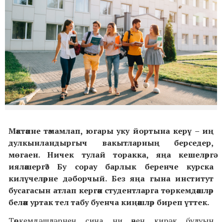
Мәктәпне тәмамлап, югары уку йортына керү – иң
дулкынландыргыч вакытларның берседер,
мөгаен. Ничек тулай торакка, яңа кешеләргә
ияләшергә? Бу сорау барлык беренче курска
килүчеләрне дә борчый. Без яңа гына институт
бусагасын атлап кергән студентларга төркемдәшләр
белән уртак тел табу буенча киңәшләр биреп үттек.
Төркемдәшләрнең сиңа ни өчен кирәк булуын