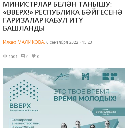
МИНИСТРЛАР БЕЛӘН ТАНЫШУ:
«ВВЕРХ!» РЕСПУБЛИКА БӘЙГЕСЕНӘ
ГАРИЗАЛАР КАБУЛ ИТҮ
БАШЛАНДЫ
Илсөяр МАЛИКОВА,
6 сентября 2022 - 15:23
1501
0
0