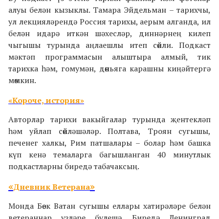
алуы белән кызыклы. Тамара Эйдельман – тарихчы,
ул лекцияләрендә Россия тарихы, аерым алганда, ил
белән идарә иткән шәхесләр, диннәрнең килеп
чыгышы турында аңлаешлы итеп сөйли. Подкаст
мәктәп программасын алыштыра алмый, тик
тарихка һәм, гомумән, дөньяга карашны киңәйтергә
мөмкин.
«
Короче, история
»
Авторлар тарихи вакыйгалар турында җентекләп
һәм уйлап сөйләшәләр. Полтава, Троян сугышы,
печенег халкы, Рим патшалары – болар һәм башка
күп кенә темаларга багышланган 40 минутлык
подкастларны биредә табачаксың.
«
»
Дневник Ветерана
Монда Бөек Ватан сугышы еллары хатирәләре белән
ветераннар үзләре бүлешә. Биредә Ленинград