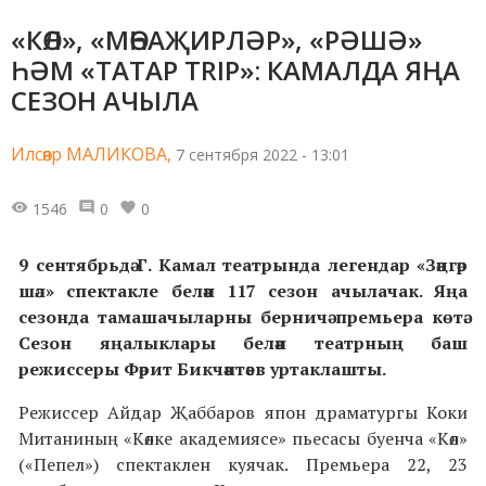
«КӨЛ», «МӨҺАҖИРЛӘР», «РӘШӘ»
ҺӘМ «ТАТАР TRIP»: КАМАЛДА ЯҢА
СЕЗОН АЧЫЛА
Илсөяр МАЛИКОВА,
7 сентября 2022 - 13:01
1546
0
0
9 сентябрьдә Г. Камал театрында легендар «Зәңгәр
шәл» спектакле белән 117 сезон ачылачак. Яңа
сезонда тамашачыларны берничә премьера көтә.
Сезон яңалыклары белән театрның баш
режиссеры Фәрит Бикчәнтәев уртаклашты.
Режиссер Айдар Җаббаров япон драматургы Коки
Митаниның «Көлке академиясе» пьесасы буенча «Көл»
(«Пепел») спектаклен куячак. Премьера 22, 23