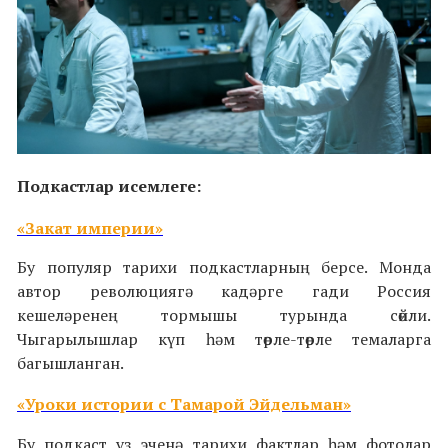
Подкастлар исемлеге:
«
Закат империи
»
Бу популяр тарихи подкастларның берсе. Монда
автор революциягә кадәрге гади Россия
кешеләренең тормышы турында сөйли.
Чыгарылышлар күп һәм төрле-төрле темаларга
багышланган.
«Уроки истории с Тамарой Эйдельман»
Бу подкаст үз эченә тарихи фактлар һәм фотолар