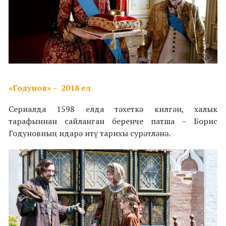
«Годунов» – 2018 ел
Сериалда 1598 елда тәхеткә килгән, халык
тарафыннан сайланган беренче патша – Борис
Годуновның идарә итү тарихы сурәтләнә.