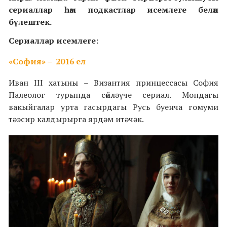
сериаллар һәм подкастлар исемлеге белән
бүлештек.
Сериаллар исемлеге:
«София» – 2016 ел
Иван
III
хатыны – Византия принцессасы София
Палеолог турында сөйләүче сериал. Мондагы
вакыйгалар урта гасырдагы Русь буенча гомуми
тәэсир калдырырга ярдәм итәчәк.