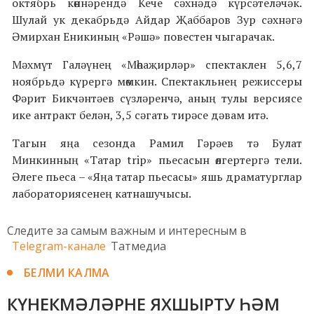
октябрь көннәрендә Кече сәхнәдә күрсәтеләчәк.
Шулай ук декабрьдә Айдар Җаббаров Зур сәхнәгә
Әмирхан Еникиның «Рәшә» повестен чыгарачак.
Мәхмүт Галәүнең «Мөһаҗирләр» спектаклен 5,6,7
ноябрьдә күрергә мөмкин. Спектакльнең режиссеры
Фәрит Бикчәнтәев сүзләренчә, аның тулы версиясе
ике антракт белән, 3,5 сәгать тирәсе дәвам итә.
Тагын яңа сезонда Рамил Гәрәев тә Булат
Минкинның «Татар trip» пьесасын өлгертергә тели.
Әлеге пьеса – «Яңа татар пьесасы» яшь драматурглар
лабораториясенең катнашучысы.
Следите за самым важным и интересным в
Telegram-канале
Татмедиа
БЕЛМИ КАЛМА
КҮНЕКМӘЛӘРНЕ ЯХШЫРТУ ҺӘМ