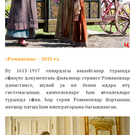
«Романовы» – 2013 ел
Бу 1613-1917 еллардагы вакыйгалар турында
сөйләүче документаль фильмнар сериясе Романовлар
династиясе, шулай ук ил белән идарә итү
системасының кимчелекләре һәм өстенлекләре
турында сөйли. Һәр серия Романовлар йортының
икешәр патша һәм императорына багышланган.