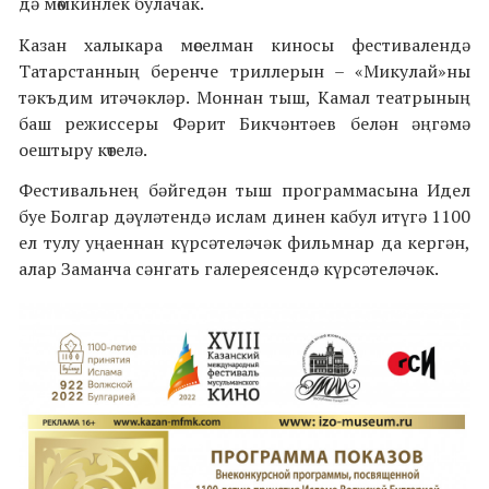
дә мөмкинлек булачак.
Казан халыкара мөселман киносы фестивалендә
Татарстанның беренче триллерын – «Микулай»ны
тәкъдим итәчәкләр. Моннан тыш, Камал театрының
баш режиссеры Фәрит Бикчәнтәев белән әңгәмә
оештыру көтелә.
Фестивальнең бәйгедән тыш программасына Идел
буе Болгар дәүләтендә ислам динен кабул итүгә 1100
ел тулу уңаеннан күрсәтеләчәк фильмнар да кергән,
алар Заманча сәнгать галереясендә күрсәтеләчәк.