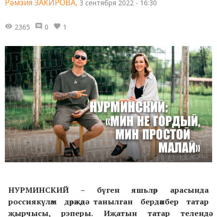
Рәмзия ЗАКИРОВА,
3 сентября 2022 - 16:30
2365
0
1
НУРМИНСКИЙ – бүген яшьләр арасында
россиякүләм дәрәҗәдә танылган бердәнбер татар
җырчысы, рэперы. Иҗатын татар телендә