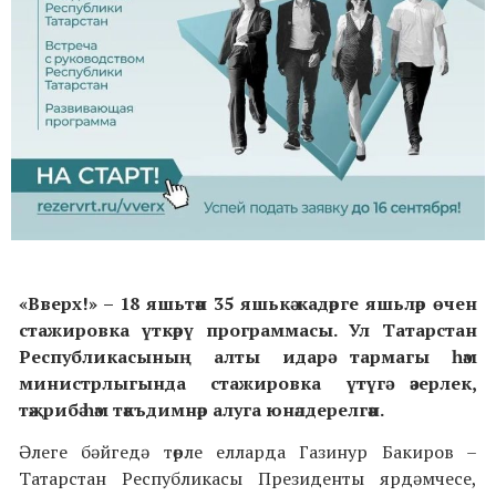
«Вверх!» – 18 яшьтән 35 яшькә кадәрге яшьләр өчен
стажировка үткәрү программасы. Ул Татарстан
Республикасының алты
идарә тармагы
һәм
министрлыгында стажировка үтүгә әзерлек,
тәҗрибә һәм тәкъдимнәр алуга юнәлдерелгән.
Әлеге бәйгедә төрле елларда Газинур Бакиров –
Татарстан Республикасы Президенты ярдәмчесе,