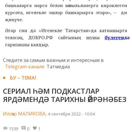
башкаларга нәрсә белән шөгыльләнергә кирәклеген
күрсәтә, игелекле эшләр башкарырга этәрә», – ди
җиңүче.
Әгәр син дә «Игелекле Татарстан»да катнашырга
теләсәң, ДОБРО.РФ сайтының шушы
бүлегендә
гаризаңны калдыр.
Следите за самым важным и интересным в
Telegram-канале
Татмедиа
БУ – ТЕМА!
СЕРИАЛ ҺӘМ ПОДКАСТЛАР
ЯРДӘМЕНДӘ ТАРИХНЫ ӨЙРӘНӘБЕЗ
Илсөяр МАЛИКОВА,
4 сентября 2022 - 10:04
1539
0
1