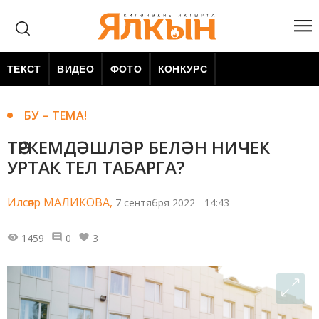
ТЕКСТ
ВИДЕО
ФОТО
КОНКУРС
БУ – ТЕМА!
ТӨРКЕМДӘШЛӘР БЕЛӘН НИЧЕК
УРТАК ТЕЛ ТАБАРГА?
Илсөяр МАЛИКОВА,
7 сентября 2022 - 14:43
1459
0
3