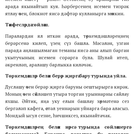
арада якынайтып куя. Һәрберсенең исемен тизрәк
ятлау өчен, блокнот яисә дәфтәр кулланырга мөмкин.
Тәнәфесләрдә сөйләш.
Паралардан ял иткән арада, төркемдәшләреңнең
берәрсенә килеп, үзең сүз башла. Мәсәлән, узган
парада аңлашылмаган теманы яисә аны алып барган
укытучының исемен сорарга була. Шулай итеп,
әкренләп, аралашу барлыкка киләчәк.
Төркемдәшләр белән берәр җиргә бару турында уйла.
Дуслашу өчен берәр җиргә баруны оештырырга кирәк.
Моның өчен сөйләшеп утыра торган урыннарны сайлау
яхшы. Әйтик, яңа уку елын башлау хөрмәтенә сез
бергәләп кафега, өстәл уеннарын уйнарга бара аласыз.
Мондый ысул сезне, һичшиксез, якынайтачак.
Төркемдәшләрең белән нәрсә турында сөйләшергә
белмисеңме? Беренче вакытка бу темалар