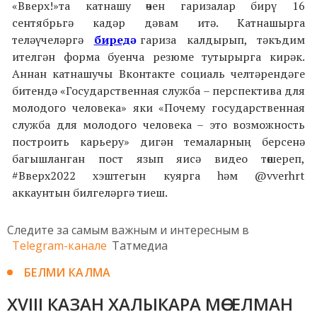
«Вверх!»та катнашу өчен гаризалар бирү 16
сентябрьгә кадәр дәвам итә. Катнашырга
теләүчеләргә
биредә
гариза калдырып, тәкъдим
ителгән форма буенча резюме тутырырга кирәк.
Аннан катнашучы Вконтакте социаль челтәрендәге
битендә «Государственная служба – перспектива для
молодого человека» яки «Почему государственная
служба для молодого человека – это возможность
построить карьеру» дигән темаларның берсенә
багышланган пост язып яисә видео төшереп,
#Вверх2022 хэштегын куярга һәм @vverhrt
аккаунтын билгеләргә тиеш.
Следите за самым важным и интересным в
Telegram-канале
Татмедиа
БЕЛМИ КАЛМА
XVIII КАЗАН ХАЛЫКАРА МӨСЕЛМАН