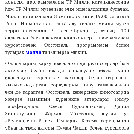
концерт программалары ТР Милли китапханәсендә
һәм ТР Милли музееның эчке ишегалдында булачак.
Милли китапханәдә 8 сентябрь көнне 19:00 сәгатьтә
Ренат Ибраһимовны искә алу кичәсе, милли музей
территориясендә 9 сентябрьдә джазның 100
еллыгына багышланган киноконцерт программасы
күрсәтеләчәк. Фестиваль программасы белән
тулырак
монда
танышырга мөмкин.
Фильмнарны карау кысаларында режиссерлар һәм
актерлар белән иҗади очрашулар көтелә. Кино
өлкәсендәге күренекле шәхесләр белән очрашып,
кызыксындырган сорауларны бирү тамашачылар
өчен дә каралган. Фестиваль көннәрендә кинотеатрда
хәзерге заманның күренекле актерлары Тимур
Гарәфетдинов, Олеся Судзиловская, Данил
Зиннәтуллин, Фәрхад Мәхмүдов, шулай ук
«Великолепный век. Империя Кесем»
сериалында
уйнаган төрек актеры Нуман Чакыр белән күрешергә