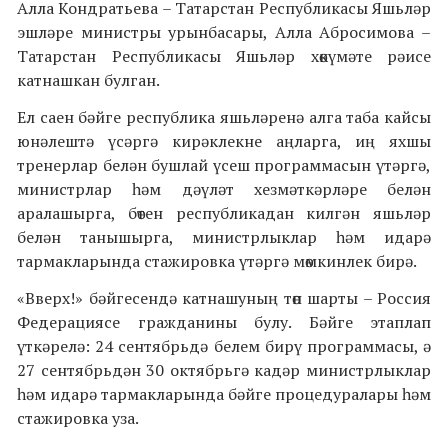
Алла Кондратьева – Татарстан Республикасы Яшьләр
эшләре министры урынбасары, Алла Абросимова –
Татарстан Республикасы Яшьләр хөкүмәте рәисе
катнашкан булган.
Ел саен бәйге республика яшьләренә алга таба кайсы
юнәлештә үсәргә кирәклекне аңларга, иң яхшы
тренерлар белән бушлай үсеш программасын үтәргә,
министрлар һәм дәүләт хезмәткәрләре белән
аралашырга, бөтен республикадан килгән яшьләр
белән танышырга, министрлыклар һәм идарә
тармакларында стажировка үтәргә мөмкинлек бирә.
«Вверх!» бәйгесендә катнашуның төп шарты – Россия
Федерациясе гражданины булу. Бәйге этаплап
үткәрелә: 24 сентябрьдә белем бирү программасы, ә
27 сентябрьдән 30 октябрьгә кадәр министрлыклар
һәм идарә тармакларында бәйге процедуралары һәм
стажировка уза.