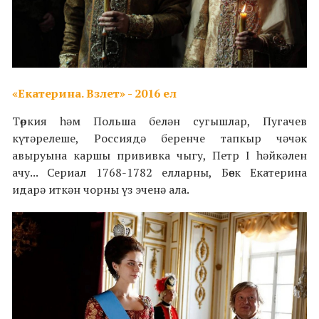
«Екатерина. Взлет» - 2016 ел
Төркия һәм Польша белән сугышлар, Пугачев
күтәрелеше, Россиядә беренче тапкыр чәчәк
авыруына каршы прививка чыгу, Петр I һәйкәлен
ачу... Сериал 1768-1782 елларны, Бөек Екатерина
идарә иткән чорны үз эченә ала.