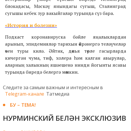
блокадасы, Мәскәү янындагы сугыш, Сталинград
сугышы кебек зур вакыйгалар турында сүз бара.
«История и болезни»
Подкаст коронавируска бәйле яңалыклардан
арынып, эпидемияләр тарихын өйрәнергә теләүчеләр
өчен туры килә. Әйтик, дөнья төрле гасырларда
кичергән чума, тиф, холера һәм калган авырулар,
аларның халыкның яшәешенә нинди йогынты ясавы
турында биредә белергә мөмкин.
Следите за самым важным и интересным в
Telegram-канале
Татмедиа
БУ – ТЕМА!
НУРМИНСКИЙ БЕЛӘН ЭКСКЛЮЗИВ