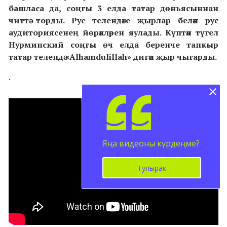
башласа да, соңгы 3 елда татар дөньясыннан
читтә торды. Рус телендәге җырлар белән рус
аудиториясенең йөрәкләрен яулады. Күптән түгел
Нурминский соңгы өч елда беренче тапкыр
татар телендә «Alhamdulillah» дигән җыр чыгарды.
.
Яңа видеоны күрдеңме?
Тулырак