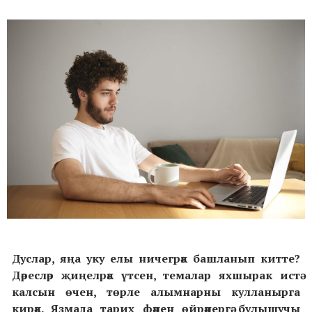
Дуслар, яңа уку елы ничегрәк башланып китте?
Дәресләр җиңелрәк үтсен, темалар яхшырак истә
калсын өчен, төрле алымнарны кулланырга
кирәк. Язмада тарих фәнен өйрәнергә булышучы