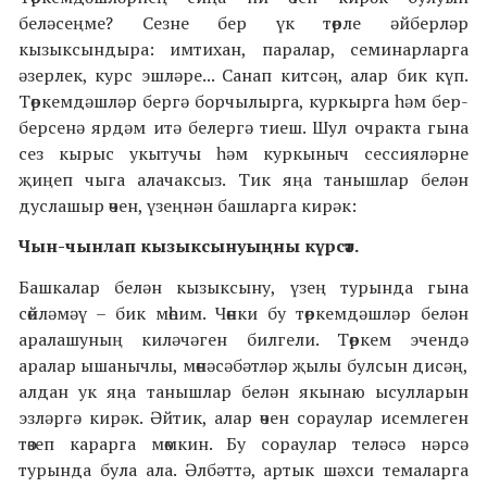
беләсеңме? Сезне бер үк төрле әйберләр
кызыксындыра: имтихан, паралар, семинарларга
әзерлек, курс эшләре... Санап китсәң, алар бик күп.
Төркемдәшләр бергә борчылырга, куркырга һәм бер-
берсенә ярдәм итә белергә тиеш. Шул очракта гына
сез кырыс укытучы һәм куркыныч сессияләрне
җиңеп чыга алачаксыз. Тик яңа танышлар белән
дуслашыр өчен, үзеңнән башларга кирәк:
Чын-чынлап кызыксынуыңны күрсәт.
Башкалар белән кызыксыну, үзең турында гына
сөйләмәү – бик мөһим. Чөнки бу төркемдәшләр белән
аралашуның киләчәген билгели. Төркем эчендә
аралар ышанычлы, мөнәсәбәтләр җылы булсын дисәң,
алдан ук яңа танышлар белән якынаю ысулларын
эзләргә кирәк. Әйтик, алар өчен сораулар исемлеген
төзеп карарга мөмкин. Бу сораулар теләсә нәрсә
турында була ала. Әлбәттә, артык шәхси темаларга