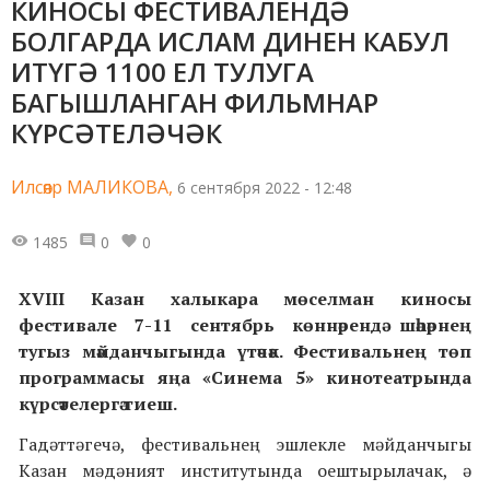
КИНОСЫ ФЕСТИВАЛЕНДӘ
БОЛГАРДА ИСЛАМ ДИНЕН КАБУЛ
ИТҮГӘ 1100 ЕЛ ТУЛУГА
БАГЫШЛАНГАН ФИЛЬМНАР
КҮРСӘТЕЛӘЧӘК
Илсөяр МАЛИКОВА,
6 сентября 2022 - 12:48
1485
0
0
XVIII
Казан халыкара мөселман киносы
фестивале 7-11 сентябрь көннәрендә шәһәрнең
тугыз мәйданчыгында үтәчәк. Фестивальнең төп
программасы яңа «Синема 5» кинотеатрында
күрсәтелергә тиеш.
Гадәттәгечә, фестивальнең эшлекле мәйданчыгы
Казан мәдәният институтында оештырылачак, ә