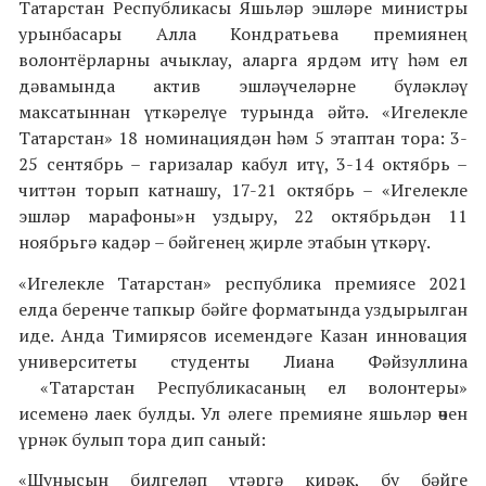
Татарстан Республикасы Яшьләр эшләре министры
урынбасары Алла Кондратьева премиянең
волонтёрларны ачыклау, аларга ярдәм итү һәм ел
дәвамында актив эшләүчеләрне бүләкләү
максатыннан үткәрелүе турында әйтә. «Игелекле
Татарстан» 18 номинациядән һәм 5 этаптан тора: 3-
25 сентябрь – гаризалар кабул итү, 3-14 октябрь –
читтән торып катнашу, 17-21 октябрь – «Игелекле
эшләр марафоны»н уздыру, 22 октябрьдән 11
ноябрьгә кадәр – бәйгенең җирле этабын үткәрү.
«Игелекле Татарстан» республика премиясе 2021
елда беренче тапкыр бәйге форматында уздырылган
иде. Анда
Тимирясов
исемендәге К
азан инновация
университеты
студенты Лиана Фәйзуллина
«Татарстан Республикасаның ел волонтеры»
исеменә лаек булды. Ул әлеге премияне яшьләр өчен
үрнәк булып тора дип саный:
«Шунысын билгеләп үтәргә кирәк, бу бәйге