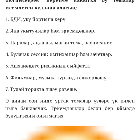
исемлеген куллана аласың:
1. БДИ, уку йортына керү.
2. Яңа укытучылар һәм төркемдәшләр.
3. Паралар, аңлашылмаган тема, расписание.
4. Булачак сессия: имтиханнар һәм зачетлар.
5. Ашханәдәге ризыкның сыйфаты.
6.
Ф
ильм
нар, музыка турында фикерләшү.
7. Тулай торакта яшәү рәвеше.
Ә аннан соң инде уртак темалар
үзләре үк килеп
чыга башлаячак. Төркемдәшләр белән бер көймәдә
булуыгызны онытмагыз