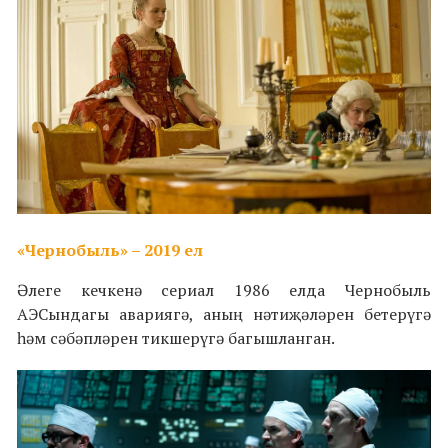
«Чернобыль» – 2019 ел
Әлеге кечкенә сериал 1986 елда Чернобыль
АЭСындагы авариягә, аның нәтиҗәләрен бетерүгә
һәм сәбәпләрен тикшерүгә багышланган.