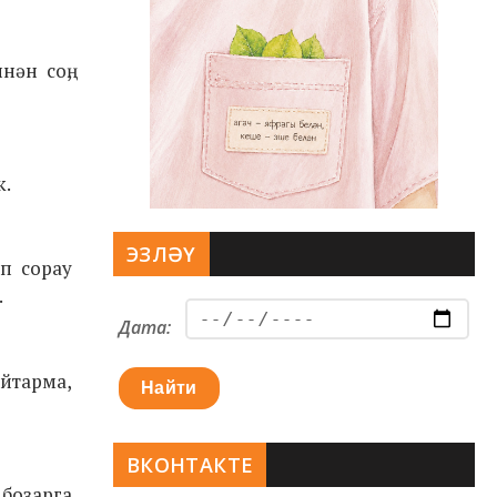
нән соң,
к.
ЭЗЛӘҮ
п сорау
.
Дата:
айтарма,
Найти
ВКОНТАКТЕ
бозарга