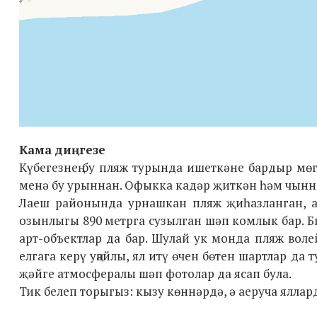
Кама диңгезе
Күбегезнең бу пляж турында ишеткәне бардыр мөг
менә бу урыннан. Офыкка кадәр җиткән һәм чыннан
Лаеш районында урнашкан пляж җиһазланган, ан
озынлыгы 890 метрга сузылган шәп комлык бар. Б
арт-объектлар да бар. Шулай ук монда пляж воле
елгага керү уңайлы, ял итү өчен бөтен шартлар да
җәйге атмосфералы шәп фотолар да ясап була.
Тик белеп торыгыз: кызу көннәрдә, ә аеруча яллар