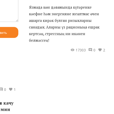
Язмада көн дәвамында күтәренке
кәефне һәм энергияне югалтмас өчен
ашарга кирәк булган ризыкларны
санадык. Аларны үз рационыңа ешрак
вить
кертсәң, стрессның ни икәнен
белмәссең!
17303
0
2
0
1
ән качу
а мин