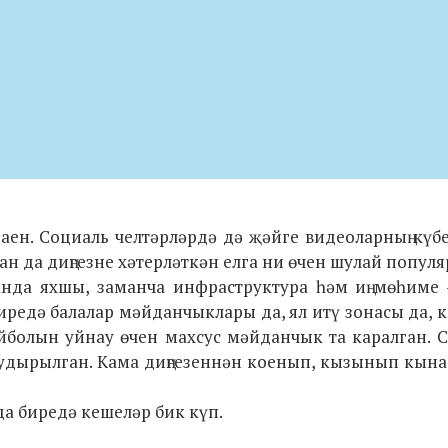
аен. Социаль челтәрләрдә дә җәйге видеоларның күб
 да диңгезне хәтерләткән елга ни өчен шулай популяр
да яхшы, заманча инфраструктура һәм иң мөһиме –
иредә балалар мәйданчыклары да, ял итү зонасы да,
йболын уйнау өчен махсус мәйданчык та каралган. С
 тудырылган. Кама диңгезеннән коенып, кызынып кына 
да биредә кешеләр бик күп.