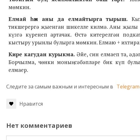
мөмкин.
Елмай һәм аны да елмайтырга тырыш.
Кы
тикшерергә җыенган шикелле килмә. Аны җылы ел
күзгә күренеп артачак. Өстә китерелгән под
кыстыру урынлы булырга мөмкин.
Елмаю + ихтира
Кире кагудан курыкма.
Әйе, син елмаеп та, әдә
Борчылма, чөнки моның сәбәпләре бик күп булы
елмаер.
Следите за самым важным и интересным в
Telegram
Нравится
Нет комментариев