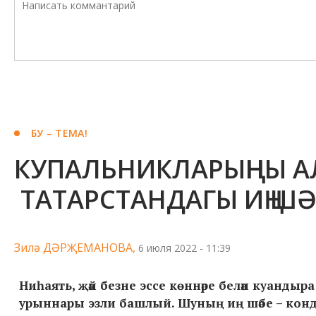
БУ – ТЕМА!
КУПАЛЬНИКЛАРЫҢНЫ АЛ
ТАТАРСТАНДАГЫ ИҢ ШӘ
Зилә ДӘРҖЕМАНОВА,
6 июля 2022 - 11:39
Ниһаять
,
җәй безне
эссе
көннәре белән куандыра
урыннары эзли башлый
. Шуның иң шәбе
–
конд