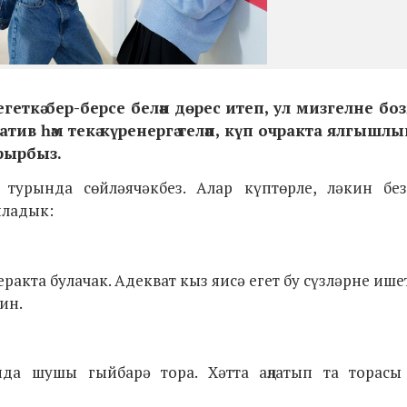
 егеткә бер-берсе белән дөрес итеп, ул мизгелне б
ив һәм текә күренергә теләп, күп очракта ялгышлык
ырырбыз.
турында сөйләячәкбез. Алар күптөрле, ләкин без
пладык:
ракта булачак. Адекват кыз яисә егет бу сүзләрне ише
ин.
нда шушы гыйбарә тора.
Хәтта аңлатып та торасы