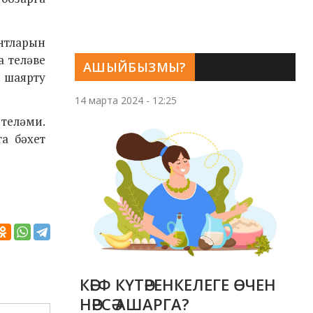
нтларын
а теләве
АШЫЙБЫЗМЫ?
 шаярту
14 марта 2024 - 12:25
 теләми.
а бәхет
КӘЕФ КҮТӘРЕНКЕЛЕГЕ ӨЧЕН
НӘРСӘ АШАРГА?