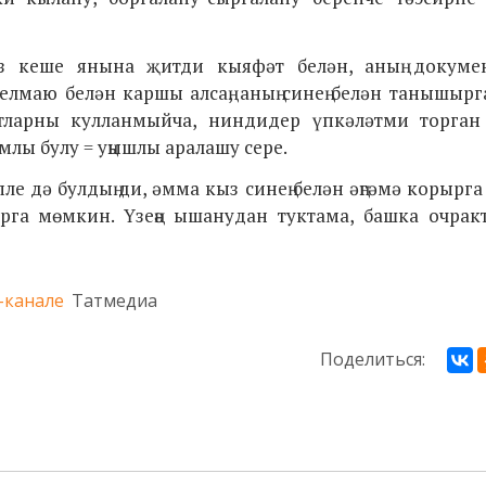
з кеше янына җитди кыяфәт белән, аның докуме
маю белән каршы алсаң, аның синең белән танышырг
катларны кулланмыйча, ниндидер
үпкәләтми торган
млы булу = уңышлы аралашу сере.
пле дә булдың ди, әмма кыз синең белән әңгәмә корырга
рга мөмкин. Үзеңә ышанудан туктама, башка очракт
-канале
Татмедиа
Поделиться: