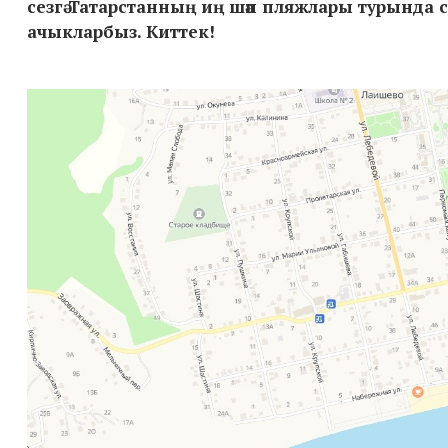
сезгә Татарстанның иң шәп
пляжлары
турында сө
ачыкла
рбыз
. Киттек!