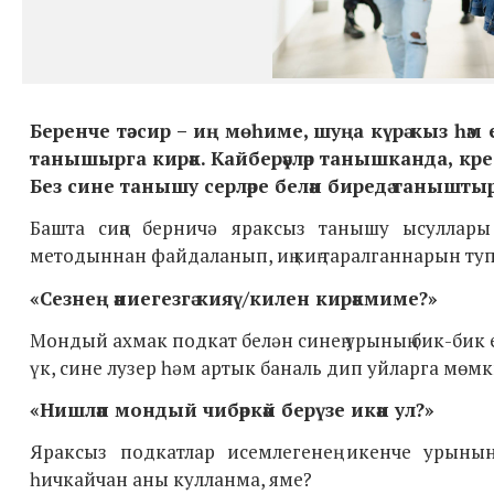
Беренче тәэсир – иң мөһиме, шуңа күрә кыз һәм
танышырга кирәк. Кайберәүләр танышканда, креат
Без сине танышу серләре белән биредә танышт
Башта сиңа берничә яраксыз танышу ысуллары 
методыннан файдаланып, иң киң таралганнарын ту
«Сезнең әниегезгә кияү/килен кирәкмиме?»
Мондый ахмак подкат белән синең урының бик-бик е
үк, сине лузер һәм артык баналь дип уйларга мөмк
«
Нишләп мондый чибәркәй берүзе икән ул?»
Яраксыз подкатлар исемлегенең икенче урыны
һичкайчан аны кулланма, яме?