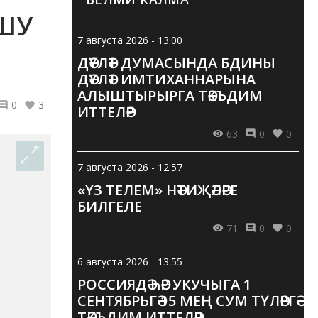
ЫШУ
7 августа 2026 - 13:00
ДӘҮЛӘТ ДУМАСЫНДА БДИНЫ
ДӘҮЛӘТ ИМТИХАННАРЫНА
АЛЫШТЫРЫРГА ТӘКЪДИМ
0
3
ИТТЕЛӘР
63
0
0
7 августа 2026 - 12:57
«ҮЗ ТЕЛЕМ» НӘТИҖӘЛӘРЕ
БИЛГЕЛЕ
71
0
0
6 августа 2026 - 13:55
РОССИЯДӘ ҺӘР УКУЧЫГА 1
СЕНТЯБРЬГӘ 15 МЕҢ СУМ ТҮЛӘРГӘ
ТӘКЪДИМ ИТТЕЛӘР