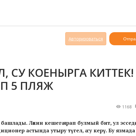
Авторизоваться
Отпра
, СУ КОЕНЫРГА КИТТЕК!
П 5 ПЛЯЖ
1168
 башлады. Ләкин кешегә яра
п булмый б
ит,
ул эссед
иционер астында утыру түгел, ә су керү. Бу язмад