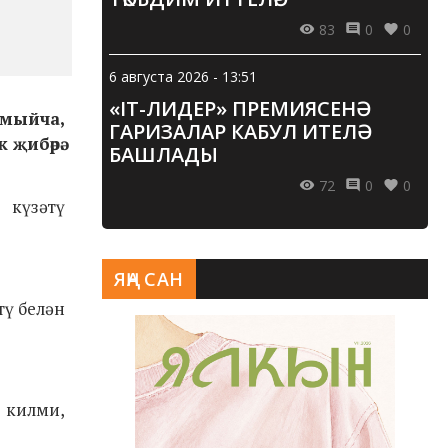
83
0
0
6 августа 2026 - 13:51
«IT-ЛИДЕР» ПРЕМИЯСЕНӘ
озмыйча,
ГАРИЗАЛАР КАБУЛ ИТЕЛӘ
 җибәрә.
БАШЛАДЫ
72
0
0
 күзәтү
ЯҢА САН
тү белән
 килми,