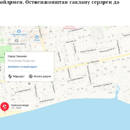
йләрмен. Өстәвенә кояштан саклану серләрен дә