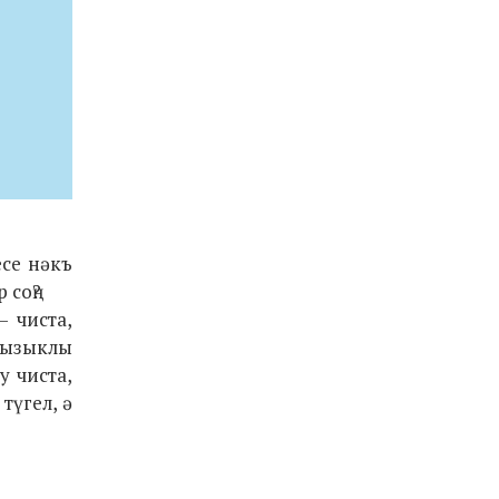
есе нәкъ
 соң?
 чиста,
 кызыклы
у чиста,
түгел, ә