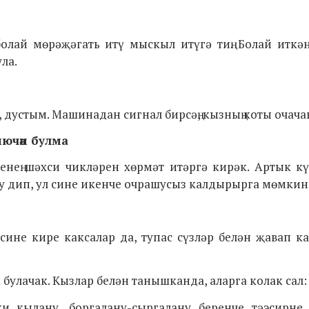
 болай
мөрәҗәгать итү мыскыл итүгә тиң. Болай иткән
ла.
 дустым. Машинадан сигнал бирсәң, кызның коты очача
тиючән булма
нең шәхси чикләрен хөрмәт итәргә кирәк. Артык кү
 бу дип, ул сине икенче очрашусыз калдырырга мөмкин
сине кире каксалар да, тупас сүзләр белән җавап к
 булачак. Кызлар белән танышканда, аларга колак сал:
ки к
ылану, боргалану-сыргалану
беренче тәэсирне 