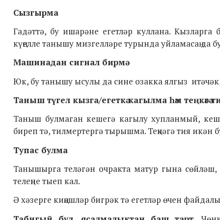
Сызгырма
Гадәттә, бу ишарәне егетләр куллана. Кызларга
күңелле танышу мизгелләре турында уйламасаң да бу
Машинадан сигнал бирмә
Юк, бу танышу ысулы да сине озакка ялгыз итәчәк,
Таныш түгел кызга/егеткә кагылма һәм
теңкәгә 
Таныш булмаган кешегә кагылу хупланмый, кеше
биреп тә, тилмертергә тырышма. Теңкәгә тия икән
Тупас булма
Танышырга теләгән очракта матур гына сөйләш, 
телеңне тыеп кал.
Ә хәзерге киңәшләр бигрәк тә егетләр өчен файдалы
Т
абигый
бул, ясалмалыктан баш тарт.
Чөн