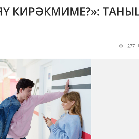
ИЯҮ КИРӘКМИМЕ?»: ТАН
1277