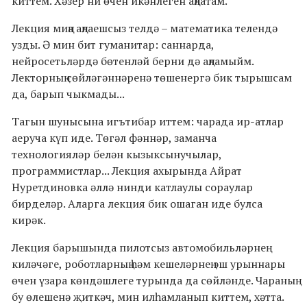
киттем. Хәзер ни өчен икәнлеген аңлатам.
Лекция миңа аңлаешсыз телдә – математика телендә
узды. Ә мин бит гуманитар: саннарда,
нейросетьләрдә бөтенләй берни дә аңламыйм.
Лекторның сөйләгәннәренә төшенергә бик тырышсам
да, барып чыкмады...
Тагын шунысына игътибар иттем: чарада ир-атлар
аеруча күп иде. Төгәл фәннәр, заманча
технологияләр белән кызыксынучылар,
программистлар... Лекция ахырында Айрат
Нуретдиновка әллә нинди катлаулы сораулар
бирделәр. Аларга лекция бик ошаган иде булса
кирәк.
Лекция барышында пилотсыз автомобильләрнең
киләчәге, роботларның һәм кешеләрнең эш урыннары
өчен үзара көндәшлеге турында да сөйләнде. Чараның
бу өлешенә җиткәч, мин илһамланып киттем, хәтта.