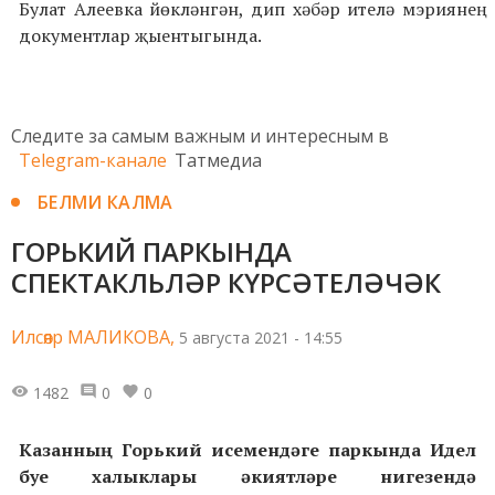
Булат Алеевка йөкләнгән, дип хәбәр ителә мэриянең
документлар җыентыгында.
Следите за самым важным и интересным в
Telegram-канале
Татмедиа
БЕЛМИ КАЛМА
ГОРЬКИЙ ПАРКЫНДА
СПЕКТАКЛЬЛӘР КҮРСӘТЕЛӘЧӘК
Илсөяр МАЛИКОВА,
5 августа 2021 - 14:55
1482
0
0
Казанның Горький исемендәге паркында Идел
буе халыклары әкиятләре нигезендә