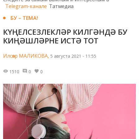
Telegram-канале
Татмедиа
БУ – ТЕМА!
КҮҢЕЛСЕЗЛЕКЛӘР КИЛГӘНДӘ БУ
КИҢӘШЛӘРНЕ ИСТӘ ТОТ
Илсөяр МАЛИКОВА,
5 августа 2021 - 11:55
1510
0
0