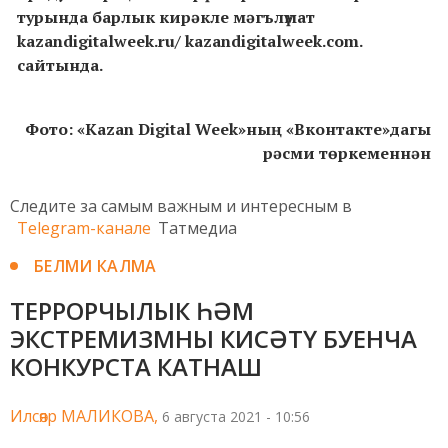
турында барлык кирәкле мәгълүмат
kazandigitalweek.ru/ kazandigitalweek.com.
сайтында.
Фото: «Kazan Digital Week»ның «Вконтакте»дагы
рәсми төркеменнән
Следите за самым важным и интересным в
Telegram-канале
Татмедиа
БЕЛМИ КАЛМА
ТЕРРОРЧЫЛЫК ҺӘМ
ЭКСТРЕМИЗМНЫ КИСӘТҮ БУЕНЧА
КОНКУРСТА КАТНАШ
Илсөяр МАЛИКОВА,
6 августа 2021 - 10:56