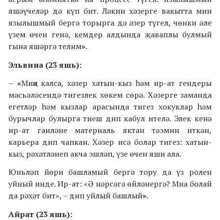
яшәүчеләр дә күп бит. Ләкин хәзерге вакытта мин
язылышмый бергә торырга дә әзер түгел, чөнки әле
үзем өчен генә, кемдер алдында җаваплы булмый
гына яшәргә телим
»
.
Эльвина (23 яшь):
–
«
Миңа калса, хәзер хатын-кыз һәм ир-ат гендеры
мәсьәләсендә тигезлек хөкем сөрә. Хәзерге заманда
егетләр һәм кызлар арасында тигез хокуклар һәм
бурычлар булырга тиеш дип кабул ителә. Элек кенә
ир-ат гаиләне материаль яктан тәэмин иткән,
карьера дип чапкан. Хәзер исә болар тигез: хатын-
кыз, рәхәтләнеп акча эшләп, үзе өчен яши ала.
Юн
ь
ләп
й
ө
ри башламый берг
ә
то
ру
да
ү
з ролен
уйный инде. Ир-ат
:
«
Ә
н
әрсәгә ө
йл
ә
нерг
ә
? Ми
а болай
да р
әхәт
бит»
,
–
дип уйлый
башлый
»
.
Айрат (23 яшь):