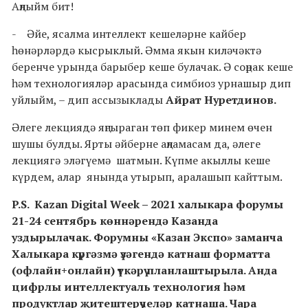
Аңлыйм бит!
- Әйе, ясалма интеллект кешеләрне кайбер
һөнәрләрдә кысрыклый. Әмма якын киләчәктә
беренче урында барыбер кеше булачак. Ә соңрак кеше
һәм технологияләр арасында симбиоз урнашыр дип
уйлыйм, – дип ассызыклады
Айрат Нуретдинов.
Әлеге лекциядә яңгыраган төп фикер минем өчен
шушы булды. Ярты әйберне аңламасам да, әлеге
лекциягә эләгүемә шатмын. Күпме акыллы кеше
күрдем, алар янында утырып, аралашып кайттым.
P.S. Kazan Digital Week – 2021 халыкара форумы
21-24 сентябрь көннәрендә Казанда
уздырылачак. Форумны «Казан Экспо» заманча
Халыкара күргәзмә үзәгендә катнаш форматта
(офлайн+онлайн) үткәрү планлаштырыла. Анда
цифрлы интеллектуаль технология һәм
продуктлар җитештерүчеләр катнаша. Чара