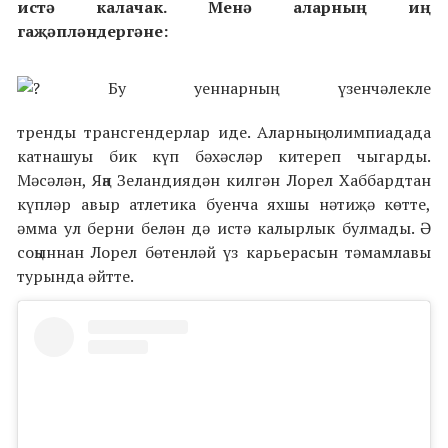
истә калачак. Менә аларның иң
гаҗәпләндергәне:
Бу уеннарның үзенчәлекле
тренды трансгендерлар иде. Аларның олимпиадада
катнашуы бик күп бәхәсләр китереп чыгарды.
Мәсәлән, Яңа Зеландиядән килгән Лорел Хаббардтан
күпләр авыр атлетика буенча яхшы нәтиҗә көтте,
әмма ул берни белән дә истә калырлык булмады. Ә
соңыннан Лорел бөтенләй үз карьерасын тәмамлавы
турында әйтте.