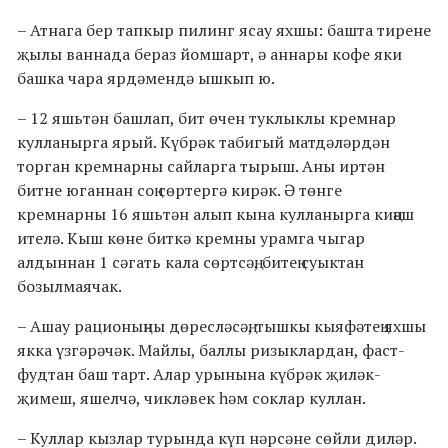
– Атнага бер тапкыр пилинг ясау яхшы: башта тирене
җылы ваннада бераз йомшарт, ә аннары кофе яки
башка чара ярдәмендә ышкып ю.
– 12 яшьтән башлап, бит өчен туклыклы кремнар
кулланырга ярый. Күбрәк табигый матдәләрдән
торган кремнарны сайларга тырыш. Аны иртән
битне юганнан соң сөртергә кирәк. Ә төнге
кремнарны 16 яшьтән алып кына кулланырга киңәш
ителә. Кыш көне биткә кремны урамга чыгар
алдыннан 1 сәгать кала сөртсәң, битең суыктан
бозылмаячак.
– Ашау рационыңны дөресләсәң, тышкы кыяфәтең яхшы
якка үзгәрәчәк. Майлы, баллы ризыклардан, фаст-
фудтан баш тарт. Алар урынына күбрәк җиләк-
җимеш, яшелчә, чикләвек һәм соклар куллан.
– Куллар кызлар турында күп нәрсәне сөйли диләр.