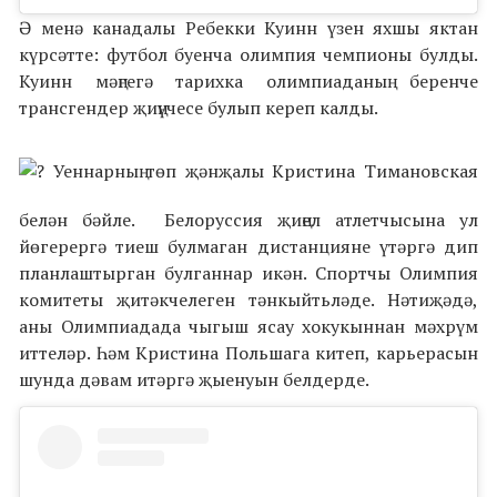
Ә менә канадалы Ребекки Куинн үзен яхшы яктан
күрсәтте: футбол буенча олимпия чемпионы булды.
Куинн мәңгегә тарихка олимпиаданың беренче
трансгендер җиңүчесе булып кереп калды.
Уеннарның төп җәнҗалы Кристина Тимановская
белән бәйле. Белоруссия җиңел атлетчысына ул
йөгерергә тиеш булмаган дистанцияне үтәргә дип
планлаштырган булганнар икән. Спортчы Олимпия
комитеты җитәкчелеген тәнкыйтьләде. Нәтиҗәдә,
аны Олимпиадада чыгыш ясау хокукыннан мәхрүм
иттеләр. Һәм Кристина Польшага китеп, карьерасын
шунда дәвам итәргә җыенуын белдерде.