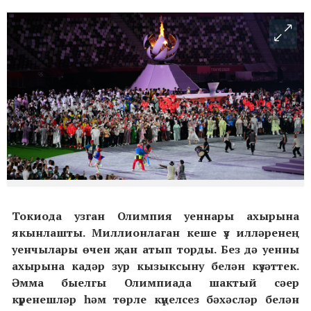
Токиода узган Олимпия уеннары ахырына
якынлашты. Миллионлаган кеше үз илләренең
уенчылары өчен җан атып торды. Без дә уенны
ахырына кадәр зур кызыксыну белән күзәттек.
Әмма быелгы Олимпиада шактый сәер
күренешләр һәм төрле күңелсез бәхәсләр белән