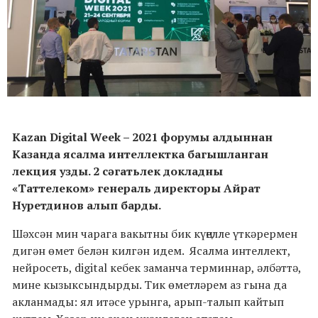
Kazan Digital Week – 2021 форумы алдыннан
Казанда ясалма интеллектка багышланган
лекция узды. 2 cәгатьлек докладны
«Таттелеком» генераль директоры Айрат
Нуретдинов алып барды.
Шәхсән мин чарага вакытны бик күңелле үткәрермен
дигән өмет белән килгән идем. Ясалма интеллект,
нейросеть, digital кебек заманча терминнар, әлбәттә,
мине кызыксындырды. Тик өметләрем аз гына да
акланмады: ял итәсе урынга, арып-талып кайтып