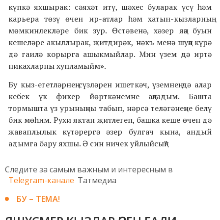
күпкә яхшырак: сәяхәт итү, шәхес буларак үсү һәм
кар
ьера
төзү өчен ир-атлар һәм хатын-кызларның
мөмкинлекләре бик зур. Өстәвенә, хәзер яңа буын
кешеләре акыллырак, җитдирәк, нәкъ менә шуңа күрә
дә гаилә корырга ашыкмыйлар. Мин үзем дә иртә
никахларны хупламыйм
»
.
Бу кыз-егетләрнең сүзләрен ишеткәч, үземнең дә алар
кебек үк фикер йөрткәнемне аңладым. Башта
тормышта үз урыныңны табып, нәрсә теләгәнеңне белү
бик мөһим. Рухи яктан җитлегеп, башка кеше өчен дә
җаваплылык күтәрергә әзер булгач кына, андый
адымга бару яхшы. Ә син ничек уйлыйсың?
Следите за самым важным и интересным в
Telegram-канале
Татмедиа
БУ – ТЕМА!