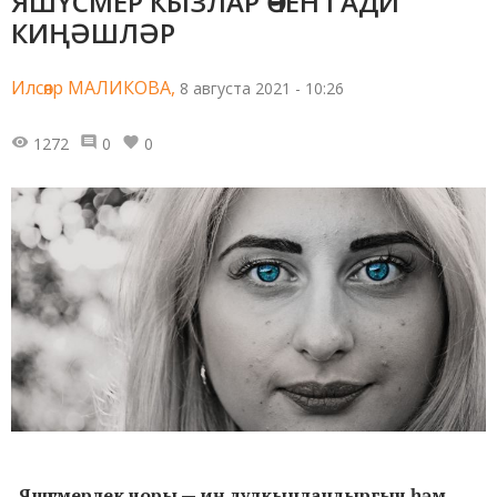
ЯШҮСМЕР КЫЗЛАР ӨЧЕН ГАДИ
КИҢӘШЛӘР
Илсөяр МАЛИКОВА,
8 августа 2021 - 10:26
1272
0
0
Яшүсмерлек чоры — иң дулкынландыргыч һәм