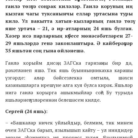
гаилә төзүгә соңрак киләләр. Гаилә коруның иң
кызган чагы туксанынчы еллар уртасына туры
килә. Ул вакытта хатын-кызларның гаилә төзү
яше уртача – 21, ә ир-атларның 24 яшь булган.
Хәзер исә парларның күбесе мөнәсәбәтләрен 27-
29 яшьләрдә генә законлаштыра. Ә кайберәүләр
35 яшьтән соң гына өйләнешә.
Гаилә корыйм дисәң, ЗАГСка гаризаңны бир дә,
рәхәтләнеп яшә. Тик яшь буынның никахка карашы
үзгәрде: алар бәйсезлеккә омтыла, шәхси
казанышларга ирешүне алга куя булса кирәк. Яшьләр
нигә гаилә корырга ашыкмыйлар соң? Бу турыда
яшьләрнең үзләреннән белешәсем килде.
Сергей (24 яшь):
–
«
Башкалар ничек уйлыйдыр, белмим, тик минем
өчен ЗАГСка барып, язылышып кайту – ул ниндидер
аерым әһәмияткә ия процесс түгел. Язылышмый