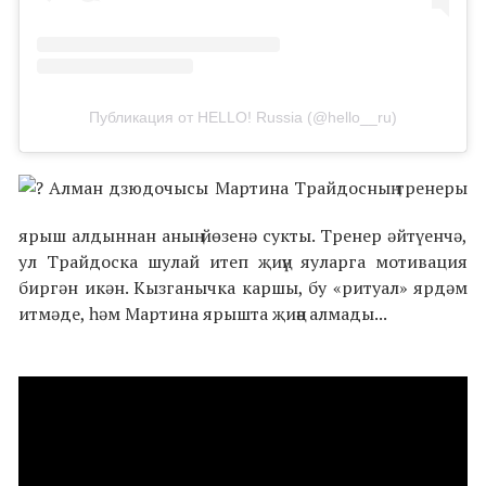
Публикация от HELLO! Russia (@hello__ru)
Алман дзюдочысы Мартина Трайдосның тренеры
ярыш алдыннан аның йөзенә сукты. Тренер әйтүенчә,
ул Трайдоска шулай итеп җиңү яуларга мотивация
биргән икән. Кызганычка каршы, бу «ритуал» ярдәм
итмәде, һәм Мартина ярышта җиңә алмады...