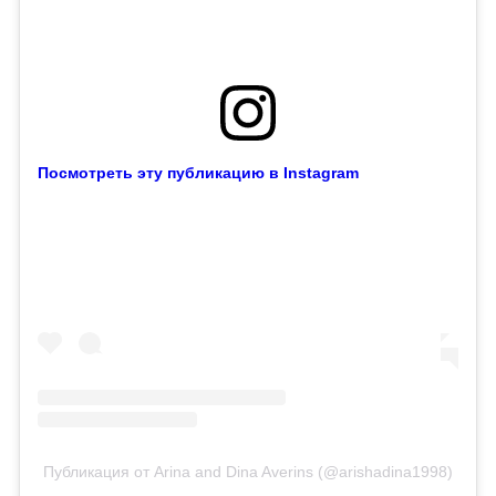
Посмотреть эту публикацию в Instagram
Публикация от Arina and Dina Averins️️️️️ (@arishadina1998)