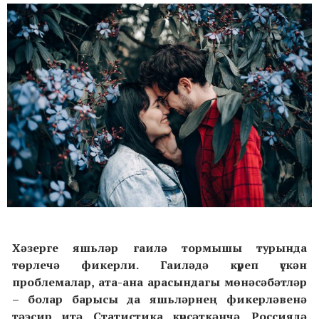
Хәзерге яшьләр гаилә тормышы турында
төрлечә фикерли. Гаиләдә күреп үскән
проблемалар, ата-ана арасындагы мөнәсәбәтләр
– болар барысы да яшьләрнең фикерләвенә
тәэсир итә. Статистика күрсәткәнчә, Россиядә