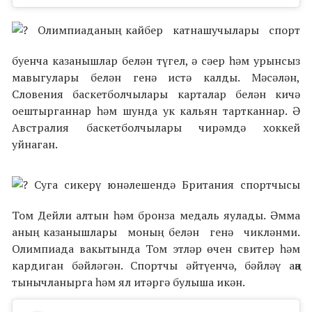
Олимпиаданың кайбер катнашучылары спорт
буенча казанышлар белән түгел, ә сәер һәм урынсыз
мавыгулары белән генә истә калды. Мәсәлән,
Словения баскетболчылары карталар белән кичә
оештырганнар һәм шунда ук кальян тартканнар. Ә
Австралия баскетболчылары чирәмдә хоккей
уйнаган.
Суга сикерү юнәлешендә Британия спортчысы
Том Дейли алтын һәм бронза медаль яулады. Әмма
аның казанышлары моның белән генә чикләнми.
Олимпиада вакытында Том этләр өчен свитер һәм
кардиган бәйләгән. Спортчы әйтүенчә, бәйләү аңа
тынычланырга һәм ял итәргә булыша икән.