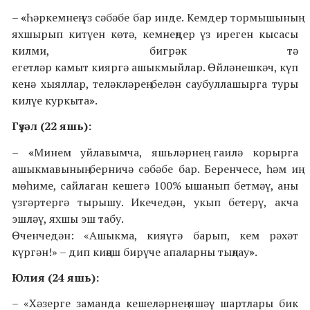
–
«
Һәркемнең үз сәбәбе бар инде. Кемдер тормышының
яхшырып китүен көтә, кемнеңдер үз иреген кысасы
килми, бигрәк тә
егетләр
камыт
кияргә ашыкмыйлар
.
Өйләнешкәч, күп
кенә хыяллар, теләкләрең белән саубуллашырга туры
килүе куркыта
»
.
Гүзәл (22 яшь):
–
«
Минем уйлавымча, яшьләрнең гаилә корырга
ашыкмавының берничә сәбәбе бар. Беренчесе, һәм иң
мөһиме, сайлаган кешегә 100% ышанып бетмәү, аны
үзгәртергә тырышу. Икечедән, укып бетерү, акча
эшләү, яхшы эш табу.
Өченчедән: «Ашыкма, кияүгә барып, кем рәхәт
күргән!»
–
дип киңәш бирүче апаларны тыңлау
»
.
Юлия (24
яшь):
– «Х
әзерге заманда кешеләрнең яшәү шартлары бик