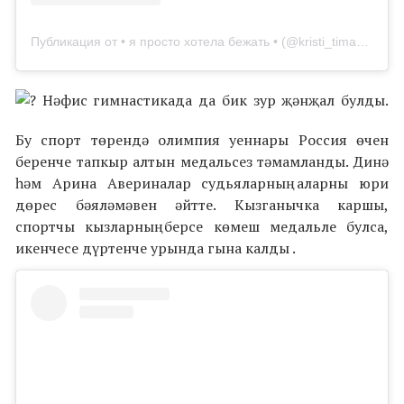
Публикация от • я просто хотела бежать • (@kristi_timanovskaya)
Нәфис гимнастикада да бик зур җәнҗал булды.
Бу спорт төрендә олимпия уеннары Россия өчен
беренче тапкыр алтын медальсез тәмамланды. Динә
һәм Арина Авериналар судьяларның аларны юри
дөрес бәяләмәвен әйтте. Кызганычка каршы,
спортчы кызларның берсе көмеш медальле булса,
икенчесе дүртенче урында гына калды .