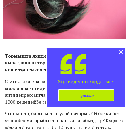
Тормышта яхшы һәм начар мизгелләр
чиратлашып тора. Күңелсезлекләр килсә, күпчелек
кеше төшенкелеккә бирелә башлый...
Статистикага ышансак, америкалыларның 30
Яңа видеоны күрдеңме?
миллионы антидепрессантларда утыра. Россиядә дә
антидепрессантлар кулланалар, тик әлегә аларны
Тулырак
1000 кешенең 23е генә эчә.
Чыннан да, барысы да шулай начармы? Ә бәлки без
үз проблемаларыбыздан котыла алабыздыр? Күңелсез
хәлләргә тарыганда, бу 12 пунктны истә тотсак,