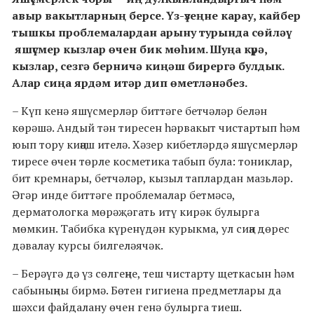
авыр вакытларның берсе. Үз-үзеңне карау, кайбер
тышкы проблемалардан арыну турында сөйләү
яшүсмер кызлар өчен бик мөһим. Шуңа күрә,
кызлар, сезгә берничә киңәш бирергә булдык.
Алар сиңа ярдәм итәр дип өметләнәбез.
– Күп кенә яшүсмерләр биттәге бетчәләр белән
көрәшә. Андый тән тиресен һәрвакыт чистартып һәм
юып тору киңәш ителә. Хәзер кибетләрдә яшүсмерләр
тиресе өчен төрле косметика табып була: тониклар,
бит кремнары, бетчәләр, кызыл таплардан мазьләр.
Әгәр инде биттәге проблемалар бетмәсә,
дерматологка мөрәҗәгать итү кирәк булырга
мөмкин. Табибка күренүдән курыкма, ул сиңа дөрес
дәвалау курсы билгеләячәк.
– Берәүгә дә үз сөлгеңне, теш чистарту щеткасын һәм
сабыныңны бирмә. Бөтен гигиена предметлары да
шәхси файдалану өчен генә булырга тиеш.