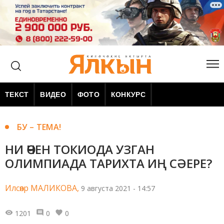
ТЕКСТ
ВИДЕО
ФОТО
КОНКУРС
БУ – ТЕМА!
НИ ӨЧЕН ТОКИОДА УЗГАН
ОЛИМПИАДА ТАРИХТА ИҢ СӘЕРЕ?
Илсөяр МАЛИКОВА,
9 августа 2021 - 14:57
1201
0
0