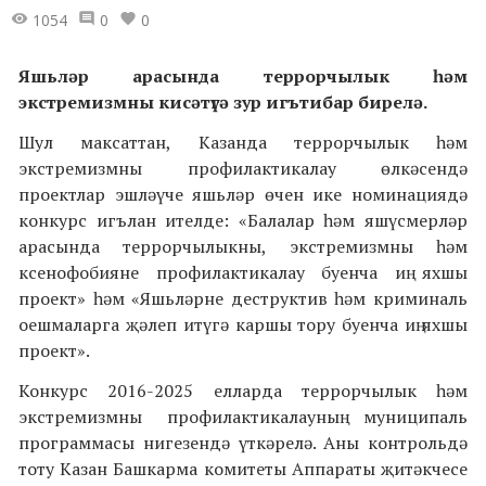
1054
0
0
Яшьләр арасында террорчылык һәм
экстремизмны кисәтүгә зур игътибар бирелә.
Шул максаттан, Казанда террорчылык һәм
экстремизмны профилактикалау өлкәсендә
проектлар эшләүче яшьләр өчен ике номинациядә
конкурс игълан ителде: «Балалар һәм яшүсмерләр
арасында террорчылыкны, экстремизмны һәм
ксенофобияне профилактикалау буенча иң яхшы
проект» һәм «Яшьләрне деструктив һәм криминаль
оешмаларга җәлеп итүгә каршы тору буенча иң яхшы
проект».
Конкурс 2016-2025 елларда террорчылык һәм
экстремизмны профилактикалауның муниципаль
программасы нигезендә үткәрелә. Аны контрольдә
тоту Казан Башкарма комитеты Аппараты җитәкчесе