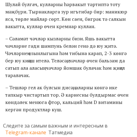
Шулай булгач, кулларны һәрвакыт тәртиптә тоту
мәҗбүри. Тырнакларга зур игътибар бир: маникюр
яса, төрле майлар сөрт. Көн саен, бигрәк тә салкын
вакытта, куллар өчен кремнар куллан.
– Сәламәт чәчләр кызларны бизи. Яшь вакытта
чәчләрне гади шампунь белән генә дә юу җитә.
Чәчләрнең озынлыгына һәм тибына карап, 2-3 көнгә
бер юу киңәш ителә. Теләсәң, чәчләр өчен бальзам да
сатып ала аласың: чәчләр йомшак булачак һәм җиңел
таралачак.
– Тешләр гел ак булсын дисәң, аларны көнгә ике
тапкыр чистартып тор. Ә кариесны булдырмас өчен
көндәлек менюга фтор, кальций һәм D витамины
кергән продуктлар куш.
Следите за самым важным и интересным в
Telegram-канале
Татмедиа