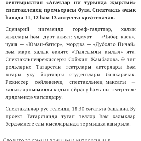
оештырылган «Агачлар ни турында җырлый»
спектакленең премьерасы була. Спектакль ачык
һавада 11, 12 һәм 13 августта күрсәтеләчәк.
Сценарий нигезендә гореф-гадәтләр, халык
җырлары һәм дүрт әкият
:
удмурт — «Чибәр каен»,
чуаш — «Юман-батыр», мордва — «Дуболго Пичай»
һәм мари халык әкияте «Тылсымлы кылыч» ята.
Спектакльнең режиссеры Сойжин Жамбалова. Ә төп
рольләрне Татарстан театрлары актерлары һәм
югары уку йортлары студентлары башкарачак.
Режиссер сөйләвенчә, спектакльнең максаты —
халыкларның милли кодын өйрәнү һәм аны театр теле
ярдәмендә чагылдыру.
Спектакльләр рус телендә, 18.30 сәгатьтә башлана. Бу
проект Татарстанда туган телләр һәм халыклар
бердәмлеге елы кысаларында тормышка ашырыла.
Следите за самым важным и интересным в