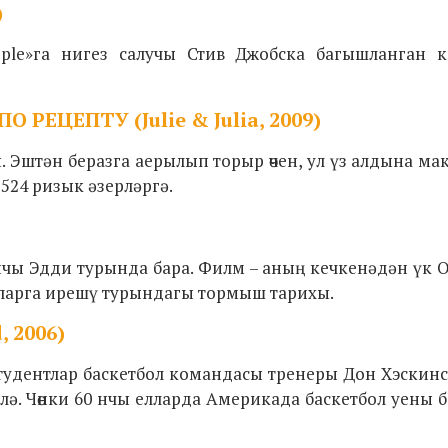
)
pple»га нигез салучы Стив Джобска багышланган 
ЕЦЕПТУ (Julie & Julia, 2009)
. Эштән беразга аерылып торыр өчен, ул үз алдына мак
524 ризык әзерләргә.
инчы Эдди турында бара. Филм – аның кечкенәдән үк
ларга ирешү турындагы тормыш тарихы.
 2006)
Студентлар баскетбол командасы тренеры Дон Хэскин
лә. Чөнки 60 нчы елларда Америкада баскетбол уены 