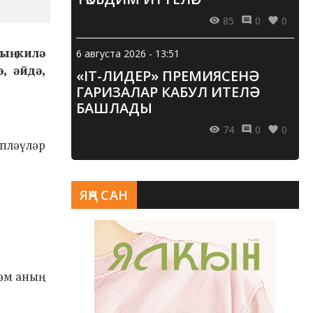
85
0
0
ың килә
6 августа 2026 - 13:51
, әйдә,
«IT-ЛИДЕР» ПРЕМИЯСЕНӘ
ГАРИЗАЛАР КАБУЛ ИТЕЛӘ
БАШЛАДЫ
74
0
0
пләүләр
ЯҢА САН
һәм аның