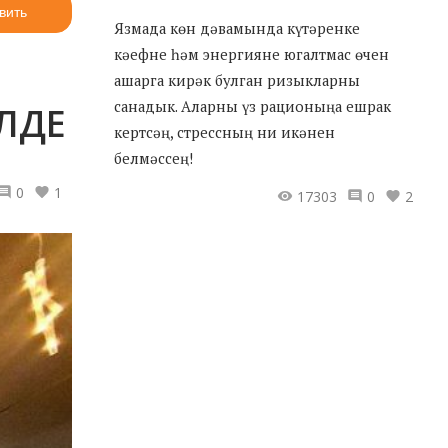
вить
Язмада көн дәвамында күтәренке
кәефне һәм энергияне югалтмас өчен
ашарга кирәк булган ризыкларны
санадык. Аларны үз рационыңа ешрак
ЛДЕ
кертсәң, стрессның ни икәнен
белмәссең!
0
1
17303
0
2