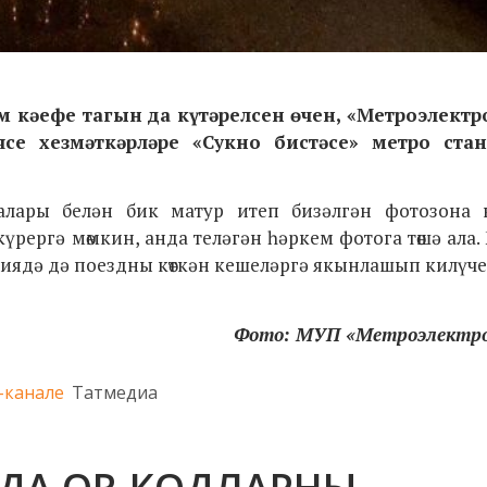
м кәефе тагын да
күтәрелсен өчен,
«Метроэлектр
е хезмәткәрләре «Сукно бистәсе»
метро ста
лары белән бик матур итеп бизәлгән фотозона к
үрергә мөмкин, анда теләгән һәркем фотога төшә ала
нциядә дә поездны көткән кешеләргә якынлашып килүч
Фото: МУП «Метроэлектр
-канале
Татмедиа