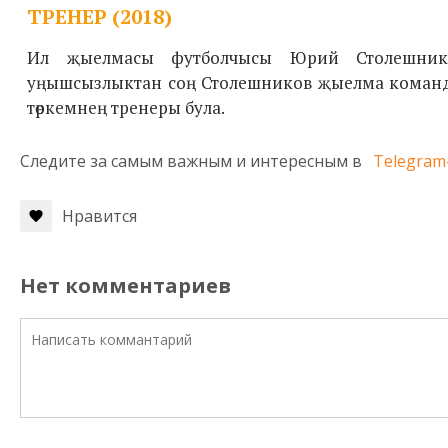
ТРЕНЕР (2018)
Ил җыелмасы футболчысы Юрий Столешник
уңышсызлыктан соң Столешников җыелма команд
төркемнең тренеры була.
Следите за самым важным и интересным в
Telegram
Нравится
Нет комментариев