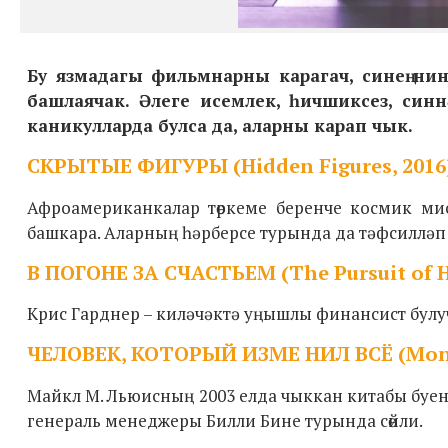
Бу язмадагы фильмнарны карагач, синең нинд
башлаячак. Әлеге исемлек, һичшиксез, синн
каникулларда булса да, аларны карап чык.
СКРЫТЫЕ ФИГУРЫ (Hidden Figures, 2016
Афроамериканкалар төркеме беренче космик мис
башкара. Аларның һәрберсе турында да тәфсилләп 
В ПОГОНЕ ЗА СЧАСТЬЕМ (The Pursuit of H
Крис Гарднер – киләчәктә уңышлы финансист бул
ЧЕЛОВЕК, КОТОРЫЙ ИЗМЕ НИЛ ВСЁ (Money
Майкл М. Льюисның 2003 елда чыккан китабы буен
генераль менеджеры Билли Бине турында сөйли.