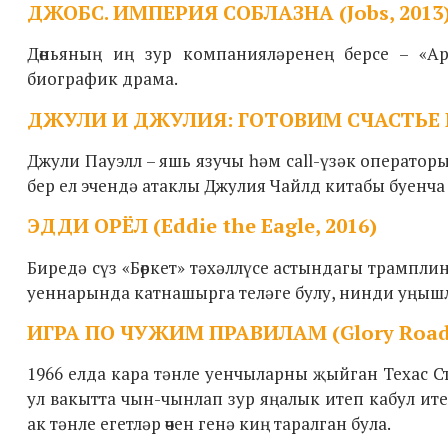
ДЖОБС. ИМПЕРИЯ СОБЛАЗНА (Jobs, 2013
Дөньяның иң зур компанияләренең берсе – «A
биографик драма.
ДЖУЛИ И ДЖУЛИЯ: ГОТОВИМ СЧАСТЬЕ ПО Р
Джули Пауэлл – яшь язучы һәм call-үзәк операторы
бер ел эчендә атаклы Джулия Чайлд китабы буенча 
ЭДДИ ОРЁЛ (Eddie the Eagle, 2016)
Биредә сүз «Бөркет» тәхәллүсе астындагы трампл
уеннарында катнашырга теләге булу, нинди уңыш
ИГРА ПО ЧУЖИМ ПРАВИЛАМ (Glory Road,
1966 елда кара тәнле уенчыларны җыйган Техас 
ул вакытта чын-чынлап зур яңалык итеп кабул ите
ак тәнле егетләр өчен генә киң таралган була.