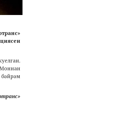
отранс»
нциясен
уелган.
. Моннан
е бәйрәм
отранс»