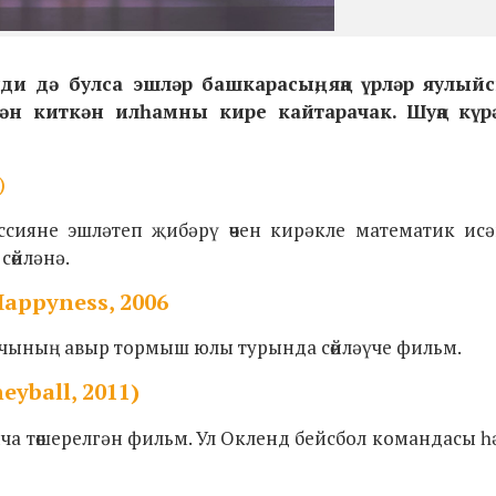
и дә булса эшләр башкарасың, яңа үрләр яулыйс
ән киткән илһамны кире кайтарачак. Шуңа күрә
)
сияне эшләтеп җибәрү өчен кирәкле математик исә
сөйләнә.
appyness, 2006
учының авыр тормыш юлы турында сөйләүче фильм.
ball, 2011)
ча төшерелгән фильм. Ул Окленд бейсбол командасы 