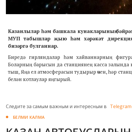
Казанлылар һәм башкала кунакларының бәйрә
МУП табышлар җыю һәм хәрәкәт дирекцияс
бизәргә булганнар
.
Биредә гирляндалар һәм хайваннарның фигура
Боларның барысын да станциянең касса залында к
тыш, Яңа ел атмосферасын тудырыр өчен, һәр ста
белән котлаулар яңгырый.
Следите за самым важным и интересным в
Telegram
БЕЛМИ КАЛМА