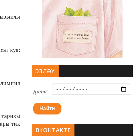
кызыклы
сат куя:
ЭЗЛӘҮ
 Олимпия
Дата:
Найти
с тарихы
бары тик
ВКОНТАКТЕ