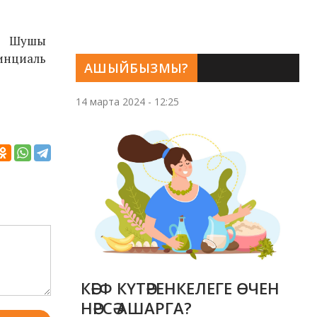
. Шушы
инциаль
АШЫЙБЫЗМЫ?
14 марта 2024 - 12:25
КӘЕФ КҮТӘРЕНКЕЛЕГЕ ӨЧЕН
НӘРСӘ АШАРГА?