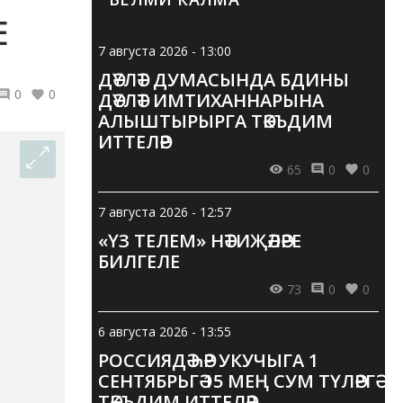
Е
7 августа 2026 - 13:00
ДӘҮЛӘТ ДУМАСЫНДА БДИНЫ
0
0
ДӘҮЛӘТ ИМТИХАННАРЫНА
АЛЫШТЫРЫРГА ТӘКЪДИМ
ИТТЕЛӘР
65
0
0
7 августа 2026 - 12:57
«ҮЗ ТЕЛЕМ» НӘТИҖӘЛӘРЕ
БИЛГЕЛЕ
73
0
0
6 августа 2026 - 13:55
РОССИЯДӘ ҺӘР УКУЧЫГА 1
СЕНТЯБРЬГӘ 15 МЕҢ СУМ ТҮЛӘРГӘ
ТӘКЪДИМ ИТТЕЛӘР