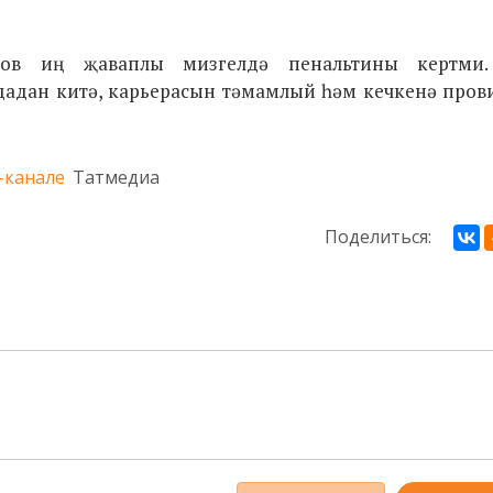
ов иң җаваплы мизгелдә пенальтины кертми
адан китә, карьерасын тәмамлый һәм кечкенә пров
-канале
Татмедиа
Поделиться: