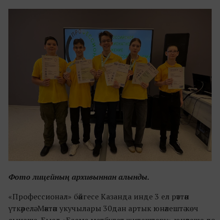
Фото лицейның архивыннан алынды.
«Профессионал» бәйгесе Казанда инде 3 ел рәттән
үткәрелә. Мәктәп укучылары 30дан артык юнәлештә көч