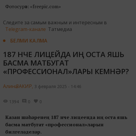
Фотосурәт: «freepic.com»
Следите за самым важным и интересным в
Telegram-канале
Татмедиа
БЕЛМИ КАЛМА
187 НЧЕ ЛИЦЕЙДА ИҢ ОСТА ЯШЬ
БАСМА МАТБУГАТ
«ПРОФЕССИОНАЛ»ЛАРЫ КЕМНӘР?
Алинә ЗАКИР,
3 февраля 2025 - 14:46
1394
0
0
Казан шәһәренең 187 нче лицеенда иң оста яшь
басма матбугат «профессионал»ларын
билгеләделәр.