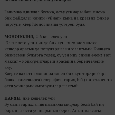
Галимнәр дәлилләве буенча, өстәл уеннары баш миенә
бик файдалы, чөнки «уйнап» кына да креатив фикер
йөртүне, хәтер һәм логиканы үстереп була.
МОНОПОЛИЯ
,
2-6 кешелек уен
Әлеге өстәл уены инде бик күп ел төрле яшьтәге
кешеләр арасында популярлыгын югалтмый. Киләчәктә
бизнесмен булырга теләсәң, бу уен нәкъ синең өчен! Төп
максат – конкурентларың арасында беренчелекне
алу.
Хәзерге вакытта монополиянең бик күп төрләре бар:
башка юнәлешләргә (география, тарих, һ.б.) нигезләнеп тә
өстәл уеннарын чыгаручылар шактый.
НАРДЫ
, ике кешелек уен
Бу озын тарихлы һәм кызыклы мифлар белән бай иң
борынгы өстәл уеннарының берсе. Аның максаты