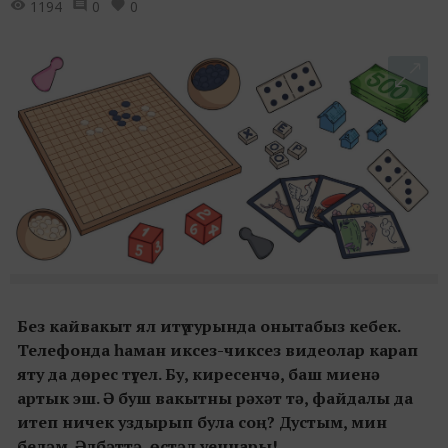
1194
0
0
Без
кайвакыт
ял итү турында онытабыз кебек.
Т
елефонда
һаман иксез-чиксез видеолар карап
яту да
дөрес түгел. Бу, киресенчә, баш миенә
артык эш. Ә буш вакытны
рәхәт тә, файдалы да
итеп ничек
уздырып була соң? Дустым,
мин
беләм. Әлбәттә,
өстәл уеннары!