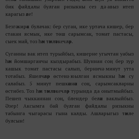
бик файдалы булган ризыкны сез дә авыз итеп
карагыз әле!
Безгә кирәк булачак: бер суган, ике уртача кишер, бер
стакан ясмык, ике төш сарымсак, томат пастасы,
сыек май, тоз һәм тәмләткечләр.
Суганны вак итеп турыйбыз, кишерне угычтан уабыз
һәм йомшарганчы кыздырабыз. Шуннан соң бер зур
кашык томат пастасы салып, берничә минут утта
тотабыз. Яшелчәләр өстенә юылган ясмыкны һәм су
салабыз. 5 минут пешкәннән соң, сарымсакларны
өстибез. Тоз һәм тәмләткечләр турында да онытмыйбыз.
Пешеп чыкканнан соң, блендер белән ваклыйбыз.
Әзер! Аксымга бай булган файдалы ризыкны
табынга чыгарасы гына калды. Ашларыгыз тәмле
булсын!