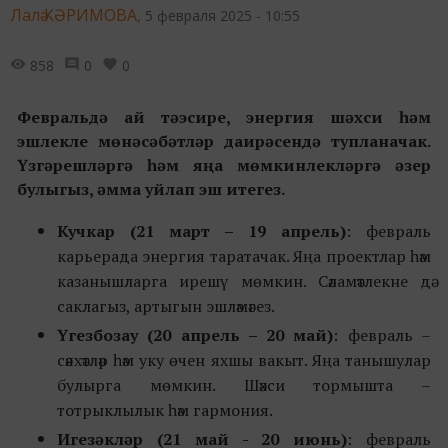
Лалә КӘРИМОВА,
5 февраля 2025 - 10:55
858
0
0
Февральдә
ай тәэсире,
энергия шәхси һәм
эшлекле мөнәсәбәтләр даирәсендә тупланачак.
Үзгәрешләргә һәм яңа мөмкинлекләргә әзер
булыгыз, әмма уйлап эш итегез.
Кучкар
(21 март
–
19 апрель)
: февраль
карьерада энергия таратачак. Яңа проектлар һәм
казанышларга ирешү мөмкин. Сәламәтлекне дә
саклагыз, артыгын эшләмәгез.
Үгезбозау
(20 апрель
–
20 май)
: февраль –
сәяхәтләр һәм уку өчен яхшы вакыт. Яңа танышулар
булырга мөмкин. Шәхси тормышта –
тотрыклылык һәм гармония.
Игезәкләр
(21 май - 20 июнь)
: февраль