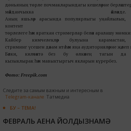
дөньяның төрле почмакларындагы кешеләрне берләштер
мәйданчыкка әйләнде.
Аның яшьләр арасында популярлыгы уңайлылык,
контент
төрлелеге һәм яраткан стримерлар белән аралашу мөмкин
Кайбер кимчелекләр булуына карамастан,
стриминг үсешен дәвам итә һәм яңа аудиторияләрне җәлеп и
Бәлки, киләчәктә без бу өлкәнең тагын да
кызыклырак һәм мавыктыргыч якларын күрербез.
Фото: Freepik.com
Следите за самым важным и интересным в
Telegram-канале
Татмедиа
БУ – ТЕМА!
ФЕВРАЛЬ АЕНА ЙОЛДЫЗНАМӘ