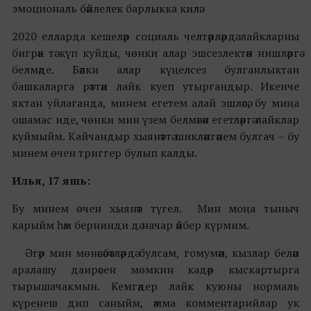
эмоциональ бәйлелек барлыкка килә.
2020 елларда кешеләр социаль челтәрләрдә лайкларны
бигрәк тә күп куйды, чөнки алар эшсезлектән нишләргә
белмәде. Бәлки алар күңелсез булганлыктан
башкаларга рәттән лайк куеп утыргандыр. Икенче
яктан уйлаганда, минем егетем алай эшләсә, бу миңа
ошамас иде, чөнки мин үзем белмәгән егетләргә лайклар
куймыйм. Кайчандыр хыянәттә шикләнгәнем булгач – бу
минем өчен триггер булып калды.
Илья, 17 яшь:
Бу минем өчен хыянәт түгел. Мин моңа тыныч
карыйм һәм бернинди дә начар әйбер күрмим.
Әгәр мин мөнәсәбәтләрдә булсам, гомумән, кызлар белән
аралашу даирәсен мөмкин кадәр кыскартырга
тырышачакмын. Кемгәдер лайк куюны нормаль
күренеш дип саныйм, әмма комментарийлар ук