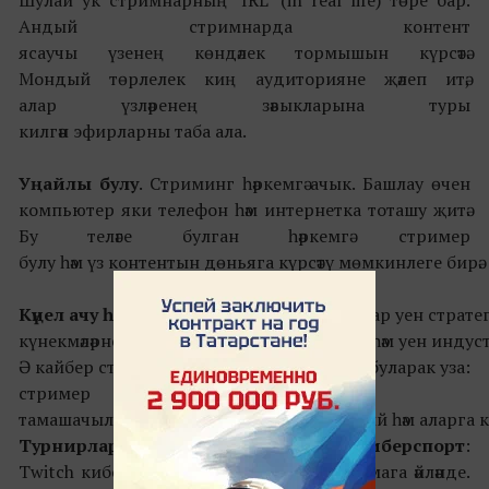
Андый стримнарда контент
ясаучы үзенең көндәлек тормышын күрсәтә.
Мондый төрлелек киң аудиторияне җәлеп итә,
алар үзләренең зәвыкларына туры
килгән эфирларны таба ала.
Уңайлы
булу
. Стриминг һәркемгә ачык. Башлау өчен
компьютер яки телефон һәм интернетка тоташу җитә.
Бу теләге булган һәркемгә стример
булу һәм үз контентын дөньяга күрсәтү мөмкинлеге бирә.
Күңел
ачу
һәм
өйрәнү
. Күпчелек стримерлар уен стратеги
күнекмәләрне яхшырту буенча киңәшләр бирә һәм уен инд
Ә кайбер стримнар психологик сеанслар буларак уза:
стример
тамашачыларның проблемаларын ачыклый һәм аларга киң
Турнирлар
һәм
киберспорт
:
Twitch киберспорт өчен мөһим платформага әйләнде.