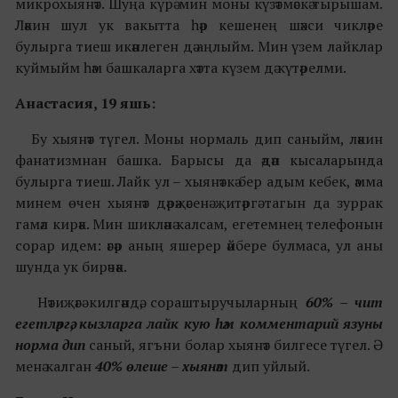
микрохыянәт. Шуңа күрә мин моны күзәтмәскә тырышам.
Ләкин шул ук вакытта һәр кешенең шәхси чикләре
булырга тиеш икәнлеген дә аңлыйм. Мин үзем лайклар
куймыйм һәм башкаларга хәтта күзем дә күтәрелми.
Анастасия, 19 яшь:
Бу хыянәт түгел. Моны нормаль дип саныйм, ләкин
фанатизмнан башка. Барысы да әдәп кысаларында
булырга тиеш. Лайк ул – хыянәткә бер адым кебек, әмма
минем өчен хыянәт дәрәҗәсенә җитәргә тагын да зуррак
гамәл кирәк. Мин шикләнә калсам, егетемнең телефонын
сорар идем: әгәр аның яшерер әйбере булмаса, ул аны
шунда ук бирәчәк.
Нәтиҗәгә килгәндә, сораштыручыларның
60% – чит
егетләргә, кызларга лайк кую һәм комментарий язуны
норма дип
саный, ягъни болар хыянәт билгесе түгел. Ә
менә калган
40% өлеше – хыянәт
дип уйлый.