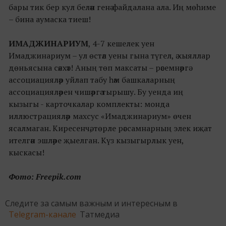
бары тик бер кул белән генә файдалана ала. Иң мөһиме
– бина аумаска тиеш!
ИМАДЖИНАРИУМ
, 4-7 кешелек уен
Имаджинариум – ул өстәл уены гына түгел, ә хыяллар
дөньясына сәяхәт! Аның төп максаты – рәсемнәргә
ассоциацияләр уйлап табу һәм башкаларның
ассоциацияләрен чишәргә тырышу. Бу уенда иң
кызыгы - карточкалар комплекты: монда
иллюстрацияләр махсус «Имаджинариум» өчен
ясалмаган. Киресенчә, төрле рәссамнарның элек иҗат
ителгән эшләре җыелган. Күз кызыгырлык уен,
кыскасы!
Фото: Freepik.com
Следите за самым важным и интересным в
Telegram-канале
Татмедиа