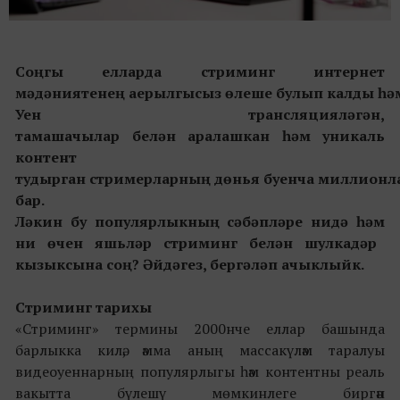
Соңгы
елларда
стриминг
интернет
мәдәниятенең
аерылгысыз
өлеше
булып
калды
һә
Уен
трансляцияләгән
,
тамашачылар
белән
аралашкан
һәм
уникаль
контент
тудырган
стримерларның
дөнья
буенча
миллионл
бар.
Ләкин
бу
популярлыкның
сәбәпләре
нидә
һәм
ни
өчен
яшьләр
стрим
инг белән шулкадәр
кызыксына соң? Әйдәгез, бергәләп ачыклыйк.
Стриминг тарихы
«Стриминг» термины 2000нче еллар башында
барлыкка килә, әмма аның массакүләм таралуы
видеоуеннарның популярлыгы һәм контентны реаль
вакытта бүлешү мөмкинлеге биргән