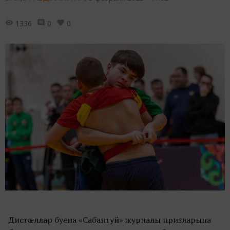
1336
0
0
Дистә еллар буена «Сабантуй» журналы призларына