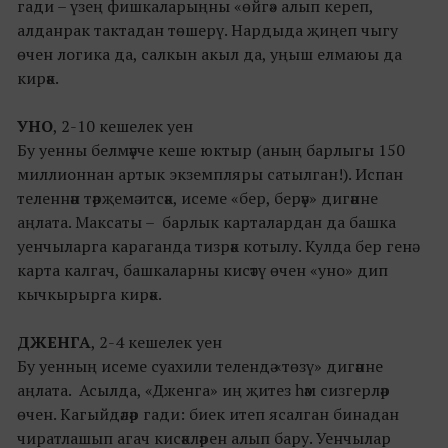
гади – үзең фишкаларыңны «өйгә» алып кереп,
алданрак тактадан төшерү. Нардыда җиңеп чыгу
өчен логика да, салкын акыл да, уңыш елмаюы да
кирәк.
УНО
, 2-10 кешелек уен
Бу уенны белмәүче кеше юктыр (аның барлыгы 150
миллионнан артык экземпляры сатылган!). Испан
теленнән тәрҗемә итсәк, исеме «бер, берәү» дигәнне
аңлата. Максаты – барлык карталардан да башка
уенчыларга караганда тизрәк котылу. Кулда бер генә
карта калгач, башкаларны кисәтү өчен «уно» дип
кычкырырга кирәк.
ДЖЕНГА
, 2-4 кешелек уен
Бу уенның исеме суахили телендә «төзү» дигәнне
аңлата. Асылда, «Дженга» иң җитез һәм сизгерләр
өчен. Кагыйдәләр гади: биек итеп ясалган бинадан
чиратлашып агач кисәкләрен алып бару. Уенчылар