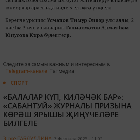
сынаша. Быел «Басма матбугат җитештерү» юнәлеше дә
юниорлар арасында инде 3 ел рәттән үткәрелә.
Беренче урынны
Усманов Тимур Әнвәр
улы алды, 2
нче һәм 3 нче урыннарны
Галиәхмәтов Алмаз һәм
Юнусова Кира
бүлештеләр.
Следите за самым важным и интересным в
Telegram-канале
Татмедиа
СПОРТ
«БАЛАЛАР КҮП, КИЛӘЧӘК БАР»:
«САБАНТУЙ» ЖУРНАЛЫ ПРИЗЫНА
КӨРӘШ ЯРЫШЫ ҖИҢҮЧЕЛӘРЕ
БИЛГЕЛЕ
Энҗе ГАБДУЛЛИНА,
3 февраля 2025 - 11:02