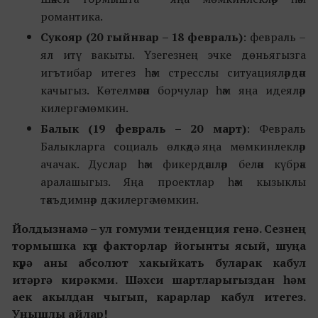
романтика.
Сукояр (20 гыйнвар
–
18 февраль)
: февраль –
ял итү вакыты. Үзегезнең эчке дөньягызга
игътибар итегез һәм стресслы ситуацияләрдән
качыгыз. Көтелмәгән борчулар һәм яңа идеяләр
килергә мөмкин.
Балык (19 февраль
–
20 март)
: Февраль
Балыкларга социаль өлкәдә яңа мөмкинлекләр
ачачак. Дуслар һәм фикердәшләр белән күбрәк
аралашыгыз. Яңа проектлар һәм кызыклы
тәкъдимнәр дә килергә мөмкин.
Йолдызнамә –
ул гомуми тенденция генә. Сезнең
тормышка күп факторлар йогынты ясый, шуңа
күрә аны абсолют хакыйкать буларак кабул
итәргә кирәкми. Шәхси шартларыгыздан һәм
аек акылдан чыгып, карарлар кабул итегез.
Уңышлы айлар!