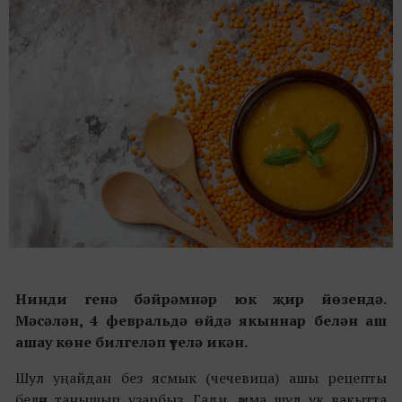
Нинди генә бәйрәмнәр юк җир йөзендә.
Мәсәлән, 4 февральдә өйдә якыннар белән аш
ашау көне билгеләп үтелә икән.
Шул уңайдан без ясмык (чечевица) ашы рецепты
белән танышып узарбыз. Гади, әмма шул ук вакытта