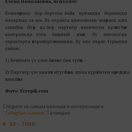
Елена Николаевна, психолог:
Кешеләрнең бер-берсенә лайк куюында бернинди
начарлык та юк. Бу очракта көнчелекне юләрлек дип
саныйм. Әгәр дә бер партнер икенчесен күзәтә һәм
контрольдә тота башлый икән, бу патологик
характерга әверелергә мөмкин. Бу ике очрак турында
сөйли:
1) Кешенең үз-үзен бәяләве бик түбән.
2) Партнер үзе хыянәт итүгә һәвәс, шуңа күрә бөтен нәрсәдә дә
шикләнә.
Фото: Freepik.com
Следите за самым важным и интересным в
Telegram-канале
Татмедиа
БУ – ТЕМА!