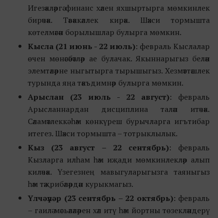
Игезәкләргә финанс хәлен яхшыртырга мөмкинлек
бирәчәк. Тәвәккәллек кирәк. Шәхси тормышта
көтелмәгән борылышлар булырга мөмкин.
Кысла
(21 июнь - 22 июль)
: февраль Кыслалар
өчен мөнәсәбәтләр ае булачак. Якыннарыгыз белән
элемтәләрне ныгытырга тырышыгыз. Хезмәттәшлек
турында яңа тәкъдимнәр булырга мөмкин.
Арыслан
(23 июль - 22 август)
: февраль
Арысланнардан дисциплина таләп итәчәк.
Сәламәтлеккә һәм көнкүреш бурычларга игътибар
итегез. Шәхси тормышта – тотрыклылык.
Кыз
(23 август
–
22 сентябрь)
: февраль
Кызларга илһам һәм иҗади мөмкинлекләр алып
киләчәк. Үзегезнең мавыгуларыгызга таяныгыз
һәм тәҗрибәләрдән курыкмагыз.
Үлчәүләр
(23 сентябрь
–
22 октябрь)
: февраль
– гаилә мәсьәләләрен хәл итү һәм йортны төзекләндерү