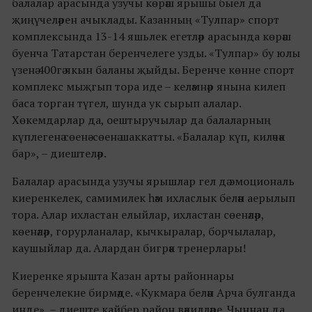
балалар арасында узучы көрәш ярышы быел да
җиңүчеләрен ачыклады. Казанның «Тулпар» спорт
комплексында 13-14 яшьлек егетләр арасында көрәш
буенча Татарстан беренчелеге узды. «Тулпар» бу юлы
үзенә 400гә якын баланы җыйды. Беренче көнне спорт
комплекс мыҗгып тора иде – келәмнәр янына килеп
баса торган түгел, шунда ук сырып алалар.
Хөкемдарлар да, оештыручылар да балаларның
күплегенә сөенә-сөенә шаккатты. «Балалар күп, киләчәк
бар», – диештеләр.
Балалар арасында узучы ярышлар гел дә эмоциональ
киеренкелек, самимилек һәм ихласлык белән аерылып
тора. Алар ихластан елыйлар, ихластан сөенәләр,
көенәләр, горурланалар, кычкыралар, борчылалар,
каушыйлар да. Алардан бигрәк тренерлары!
Киеренке ярышта Казан арты районнары
беренчелекне бирмәде. «Кукмара белән Арча булганда
инде», – диеште кайбер район вәкилләре. Чыннан да