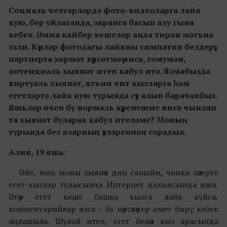
Социаль челтәрләрдә фото-видеоларга лайк
кую, бер уйлаганда, экранга басып алу гына
кебек. Әмма кайбер кешеләр анда тирән мәгънә
эзли. Күпләр фотодагы лайкны симпатия белдерү,
партнерга хөрмәт күрсәтмәү яисә, гомумән,
потенциаль хыянәт итеп кабул итә. Язмабызда
виртуаль хыянәт, ягъни чит кызларга һәм
егетләргә лайк кую турында сүз алып барачакбыз.
Яшьләр өчен бу нормаль күренешме яисә чынлап
та хыянәт буларак кабул ителәме? Моның
турында без аларның үзләреннән сорадык.
Алия, 19 яшь:
Әйе, мин моны хыянәт дип саныйм, чөнки хәзерге
егет-кызлар тулысынча Интернет дөньясында яши.
Әгәр егет кеше башка кызга лайк куйса,
комментарийлар язса – бу нәрсәгәдер өмет бирү кебек
аңлашыла. Шулай итеп, егет белән кыз арасында