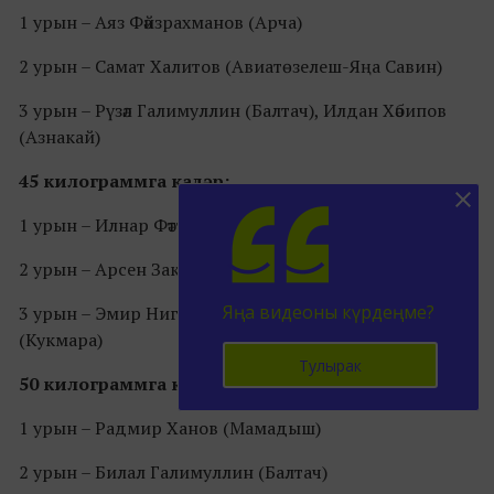
1 урын – Аяз Фәйзрахманов (Арча)
2 урын – Самат Халитов (Авиатөзелеш-Яңа Савин)
3 урын – Рүзәл Галимуллин (Балтач), Илдан Хәбипов
(Азнакай)
45 килограммга кадәр:
1 урын – Илнар Фәттахов (Кукмара)
2 урын – Арсен Закиров (Актаныш)
Яңа видеоны күрдеңме?
3 урын – Эмир Нигъмәтҗанов (Чаллы), Кәрим Нәҗипов
(Кукмара)
Тулырак
50 килограммга кадәр:
1 урын – Радмир Ханов (Мамадыш)
2 урын – Билал Галимуллин (Балтач)