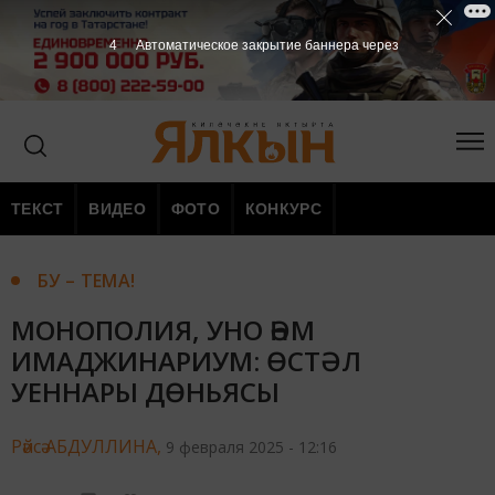
3
Автоматическое закрытие баннера через
ТЕКСТ
ВИДЕО
ФОТО
КОНКУРС
БУ – ТЕМА!
МОНОПОЛИЯ, УНО ҺӘМ
ИМАДЖИНАРИУМ: ӨСТӘЛ
УЕННАРЫ ДӨНЬЯСЫ
Рәйсә АБДУЛЛИНА,
9 февраля 2025 - 12:16