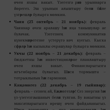
өчен яхшы вакыт. Үзегезгә рәхәт урыннарга
йөрегез. Эш урынын алыштыру белән бәйле
үзгәрешләр булырга мөмкин.
Чаян (23 октябрь – 21 ноябрь)
: февраль
Чаяннар өчен аралашу һәм яңа танышулар ае
булачак. Үзегезнең коммуникатив
күнекмәләрегезне үстерүгә көч куегыз. Кыска
сәфәрләр һәм кызыклы очрашулар булырга мөмкин.
Укчы (22 ноябрь – 21 декабрь)
: февраль –
бюджетны һәм инвестицияләрне планлаштыру
өчен яхшы вакыт. Финансларыгызга
игътибарлы булыгыз. Шәхси тормышта –
тотрыклылык һәм гармония.
Кәҗәмөгез
(22 декабрь
–
19 гыйнвар)
:
февраль – сезнең ай, Кәҗәмөгезләр! Сез энергия һәм
үз-үзегезгә ышаныч белән тулган. Бу вакытны үз
максатларыгызга ирешү өчен файдаланыгыз.
Шәхси тормышта – яңа мөмкинлекләр һәм