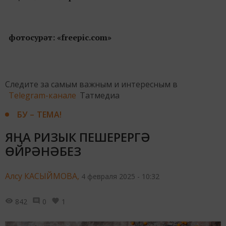
фотосурәт: «freepic.com»
Следите за самым важным и интересным в
Telegram-канале
Татмедиа
БУ – ТЕМА!
ЯҢА РИЗЫК ПЕШЕРЕРГӘ
ӨЙРӘНӘБЕЗ
Алсу КАСЫЙМОВА,
4 февраля 2025 - 10:32
842
0
1