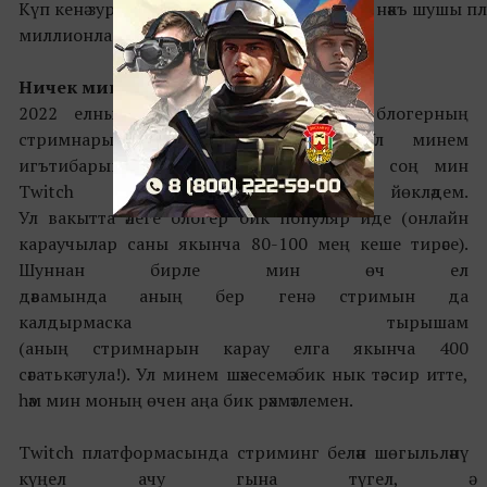
Күп кенә зур видеоуеннарның турнирлары нәкъ шушы пл
миллионлаган тамашачыны җәлеп итә.
Ничек
мин
Twitch
ка
эләктем
?
2022 елның гыйнварында мин бер блогерның
стримнарыннан өзекләр күрдем. Ул минем
игътибарымны җәлеп итте һәм шуннан соң мин
Twitch платфорасын йөкләдем.
Ул вакытта әлеге блогер бик популяр иде (онлайн
караучылар саны якынча 80-100 мең кеше тирәсе).
Шуннан бирле мин өч ел
дәвамында аның бер генә стримын да
калдырмаска тырышам
(аның стримнарын карау елга якынча 400
сәгатькә тула!). Ул минем шәхесемә бик нык тәэсир итте,
һәм мин моның өчен аңа бик рәхмәтлемен.
Twitch платформасында стриминг белән шөгыльләнү
күңел ачу гына түгел, ә