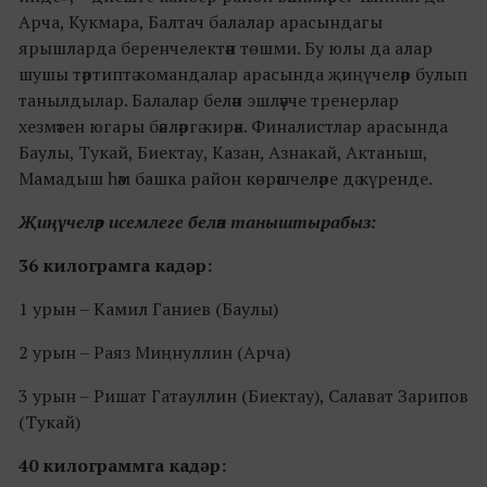
Арча, Кукмара, Балтач балалар арасындагы
ярышларда беренчелектән төшми. Бу юлы да алар
шушы тәртиптә командалар арасында җиңүчеләр булып
танылдылар. Балалар белән эшләүче тренерлар
хезмәтен югары бәяләргә кирәк. Финалистлар арасында
Баулы, Тукай, Биектау, Казан, Азнакай, Актаныш,
Мамадыш һәм башка район көрәшчеләре дә күренде.
Җиңүчеләр исемлеге белән таныштырабыз:
36 килограмга кадәр:
1 урын – Камил Ганиев (Баулы)
2 урын – Раяз Миңнуллин (Арча)
3 урын – Ришат Гатауллин (Биектау), Салават Зарипов
(Тукай)
40 килограммга кадәр: