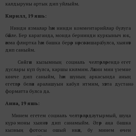
калдыруны артык дип уйлыйм.
Кирилл, 19 яшь:
Нинди язмалар һәм нинди комментарийлар булуга
бәйле. Бер караганда, монда бернинди куркыныч юк,
әмма флиртка һәм башка берәр нәрсәгә ишарә булса, хыянәт
дип саныйм.
Сөйгән кызымның социаль челтәрләрендә егет
дуслары күп булса, каршы килмим. Ләкин мин үземне
көнче дип саныйм, һәм шуның аркасында аның
егетләр белән аралашуын кабул итмим, хәтта дустанә
форматта булса да.
Анна, 19 яшь:
Минем егетем социаль челтәрләрдә утырмый, шуңа
күрә моны хыянәт дип санамыйм. Әгәр аңа башка
кызның фотосы ошый икән, бу минем өчен