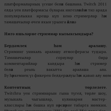
платформаларның үсеше белән башлана. Twitch 2011
елда уен платформасы буларак нигезләнә һәм тиз арада
популярлыкка ирешә, күп кенә стримерлар һәм
тамашачылар өчен якын урынга әйләнә.
Нигә яшьләрне стримнар кызыксындыра?
Бердәмлек һәм аралашу
.
Стриминг уникаль аралашу атмосферасы тудыра.
Тамашачылар сораулар бирә,
комментарийлар калдыра һәм стример
белән реаль вакытта аралаша ала.
Бу һәркемнең үз фикерен белдерә алуы һәм җавап алу мө
Контентның
төрлелеге
.
Twitchта уен стримнарын гына түгел, төрле шоу,
музыкаль чыгышлар, кулинария мастер-
класслары һәм башка күп нәрсәләрне табарга мөмкин.
Шулай ук стримнарның "IRL" (in real life) төре бар.