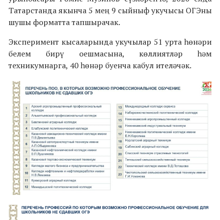
Татарстанда якынча 5 мең 9 сыйныф укучысы ОГЭны
шушы форматта тапшырачак.
Эксперимент кысаларында укучылар 51 урта һөнәри
белем бирү оешмасына, көллиятләр һәм
техникумнарга, 40 һөнәр буенча кабул ителәчәк.