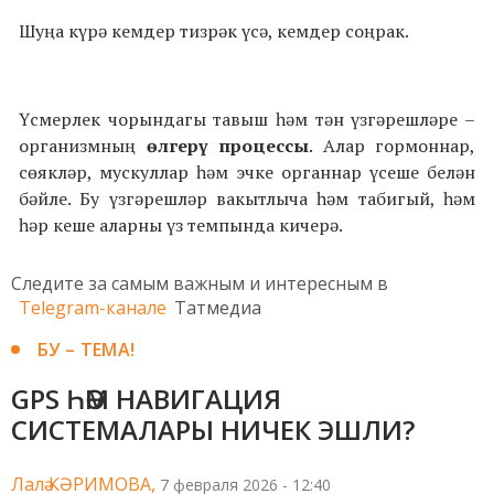
Шуңа күрә кемдер тизрәк үсә, кемдер соңрак.
Үсмерлек чорындагы тавыш һәм тән үзгәрешләре –
организмның
өлгерү процессы
. Алар гормоннар,
сөякләр, мускуллар һәм эчке органнар үсеше белән
бәйле. Бу үзгәрешләр вакытлыча һәм табигый, һәм
һәр кеше аларны үз темпында кичерә.
Следите за самым важным и интересным в
Telegram-канале
Татмедиа
БУ – ТЕМА!
GPS ҺӘМ НАВИГАЦИЯ
СИСТЕМАЛАРЫ НИЧЕК ЭШЛИ?
Лалә КӘРИМОВА,
7 февраля 2026 - 12:40