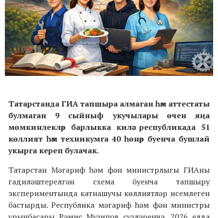
Татарстанда ГИА тапшыра алмаган һәм аттестаты
булмаган 9 сыйныф укучылары өчен яңа
мөмкинлекләр барлыкка килә: республикада 51
көллият һәм техникумга 40 һөнәр буенча бушлай
укырга кереп булачак.
Татарстан Мәгариф һәм фән министрлыгы ГИАны
гадиләштерелгән схема буенча тапшыру
экспериментында катнашучы көллиятләр исемлеген
бастырды. Республика мәгариф һәм фән министры
урынбасары Рәмис Музипов сүзләренчә, 2026 елда