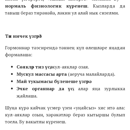
нормаль физиологик күренеш
. Кызларда да
тавыш бераз тирәнәйә, ләкин ул алай нык сизелми.
Тән ничек үзгәрә?
Гормоннар тәэсирендә тәннең күп өлешләре яңадан
формалаша:
Сөякләр тиз үсә
, кул-аяклар озая.
Мускул массасы арта
(аеруча малайларда).
Май тукымасы бүленеше үзгәрә
.
Эчке органнар да үсә
, алар яңа зурлыкка
җайлаша.
Шуңа күрә кайчак үсмер үзен «уңайсыз» хис итә ала:
кул-аяклар озын, хәрәкәтләр бераз кытыршы булып
тоела. Бу вакытлы күренеш.