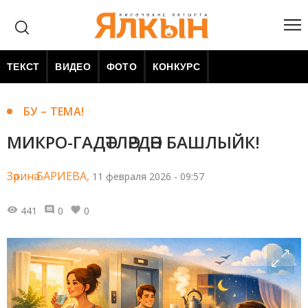
ТЕКСТ
ВИДЕО
ФОТО
КОНКУРС
БУ – ТЕМА!
МИКРО-ГАДӘТЛӘРДӘН БАШЛЫЙК!
Зәринә БАРИЕВА,
11 февраля 2026 - 09:57
441
0
0