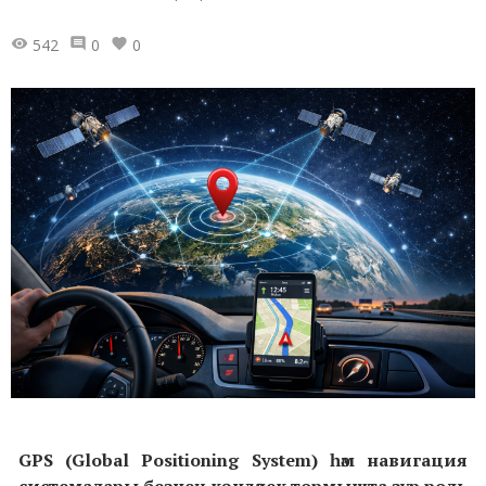
542
0
0
GPS (Global Positioning System) һәм навигация
системалары безнең көндәлек тормышта зур роль