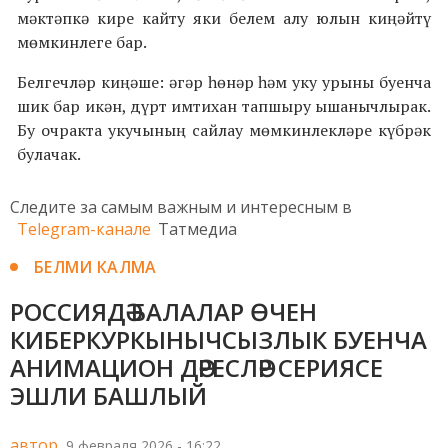
мәктәпкә кире кайту яки белем алу юлын киңәйтү
мөмкинлеге бар.
Белгечләр киңәше: әгәр һөнәр һәм уку урыны буенча
шик бар икән, дүрт имтихан тапшыру ышанычлырак.
Бу очракта укучының сайлау мөмкинлекләре күбрәк
булачак.
Следите за самым важным и интересным в
Telegram-канале
Татмедиа
БЕЛМИ КАЛМА
РОССИЯДӘ БАЛАЛАР ӨЧЕН
КИБЕРКУРКЫНЫЧСЫЗЛЫК БУЕНЧА
АНИМАЦИОН ДӘРЕСЛӘР СЕРИЯСЕ
ЭШЛИ БАШЛЫЙ
автор,
9 февраля 2026 - 16:22