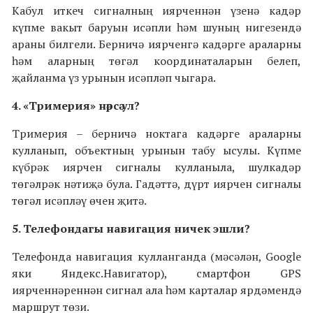
Кабул иткеч сигналның иярченнән үзенә кадәр
күпме вакыт баруын исәпли һәм шуның нигезендә
араны билгели. Берничә иярченгә кадәрге араларны
һәм аларның төгәл координаталарын белеп,
җайланма үз урынын исәпләп чыгара.
4. «Тримерия» нәрсә ул?
Тримерия – берничә ноктага кадәрге араларны
кулланып, объектның урынын табу ысулы. Күпме
күбрәк иярчен сигналы кулланыла, шулкадәр
төгәлрәк нәтиҗә була. Гадәттә, дүрт иярчен сигналы
төгәл исәпләү өчен җитә.
5. Телефондагы навигация ничек эшли?
Телефонда навигация кулланганда (мәсәлән, Google
яки Яндекс.Навигатор), смартфон GPS
иярченнәреннән сигнал ала һәм карталар ярдәмендә
маршрут төзи.