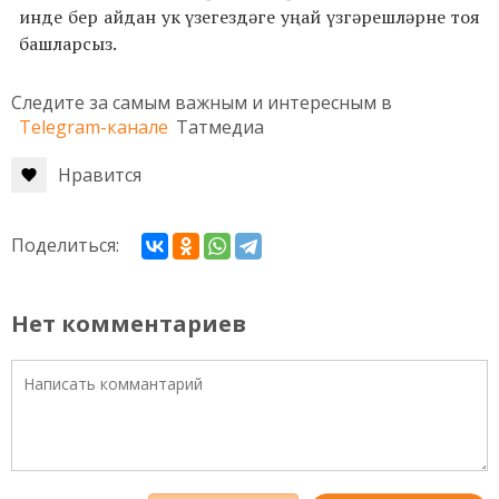
инде бер айдан ук үзегездәге уңай үзгәрешләрне тоя
башларсыз.
Следите за самым важным и интересным в
Telegram-канале
Татмедиа
Нравится
Поделиться:
Нет комментариев