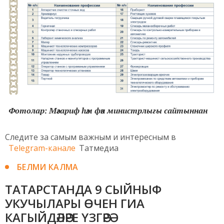
Фотолар: Мәгариф һәм фән министрлыгы сайтыннан
Следите за самым важным и интересным в
Telegram-канале
Татмедиа
БЕЛМИ КАЛМА
ТАТАРСТАНДА 9 СЫЙНЫФ
УКУЧЫЛАРЫ ӨЧЕН ГИА
КАГЫЙДӘЛӘРЕ ҮЗГӘРӘ