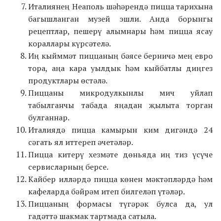
Италиянең Неаполь шәһәрендә пицца тарихына
багышланган музей эшли. Анда борынгы
рецептлар, пешерү алымнары һәм пицца ясау
кораллары күрсәтелә.
Иң кыйммәт пиццаның бәясе берничә мең евро
тора, аңа кара уылдык һәм кыйбатлы диңгез
продуктлары өстәлә.
Пиццаны микродулкынлы мич уйлап
табылганчы табада яңадан җылыта торган
булганнар.
Италиядә пицца камырын ким дигәндә 24
сәгать ял иттереп әчетәләр.
Пицца китерү хезмәте дөньяда иң тиз үсүче
сервисларның берсе.
Кайбер илләрдә пицца көнен мәктәпләрдә һәм
кафеларда бәйрәм итеп билгеләп үтәләр.
Пиццаның формасы түгәрәк булса да, ул
гадәттә шакмак тартмада сатыла.