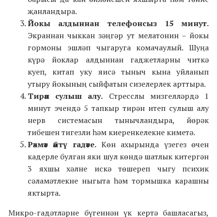
җанландыра.
Йокы алдыннан телефонсыз 15 минут.
Экраннан чыккан зәңгәр ут мелатонин – йокы
гормоны эшләп чыгаруга комачаулый. Шуңа
күрә йоклар алдыннан гаджетларны читкә
куеп, китап уку яисә тыныч кына уйланып
утыру йокының сыйфатын сизелерлек арттыра.
Тирән сулыш алу.
Стресслы мизгелләрдә 1
минут эчендә 5 тапкыр тирән итеп сулыш алу
нерв системасын тынычландыра, йөрәк
тибешен тигезли һәм киеренкелекне киметә.
Рәхмәт әйтү гадәте.
Көн ахырында үзегез өчен
кадерле булган яки шул көндә шатлык китергән
3 яхшы хәлне искә төшереп чыгу психик
сәламәтлекне ныгыта һәм тормышка карашны
яктырта.
Микро-гадәтләрне бүгеннән үк кертә башласагыз,