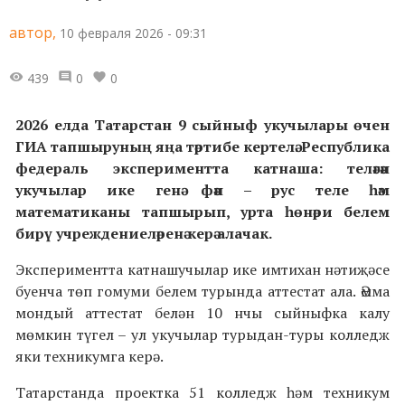
автор,
10 февраля 2026 - 09:31
439
0
0
2026 елда Татарстан 9 сыйныф укучылары өчен
ГИА
тапшыруның яңа тәртибе кертелә. Республика
федераль экспериментта катнаша: теләгән
укучылар ике генә фән – рус теле һәм
математиканы тапшырып, урта һөнәри белем
бирү учреждениеләренә керә алачак.
Экспериментта катнашучылар ике имтихан нәтиҗәсе
буенча төп гомуми белем турында аттестат ала. Әмма
мондый аттестат белән 10 нчы сыйныфка калу
мөмкин түгел – ул укучылар турыдан-туры колледж
яки техникумга керә.
Татарстанда проектка 51 колледж һәм техникум