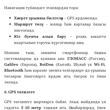
Навигация түбәндәге этаплардан тора:
Хәзерге урынны билгеләү
– GPS ярдәмендә.
Маршрут төзү
– юллар һәм карталар базасы
нигезендә.
Юл буенча алып бару
– реаль вакытта
яңартылып торучы күрсәтмәләр аша.
Моннан тыш, заманча смартфоннар башка
системаларны да куллана ала:
ГЛОНАСС
(Россия),
Galileo
(Европа),
BeiDou
(Кытай). Шулай ук
Wi-Fi
,
Bluetooth
һәм кәрәзле элемтә челтәрләре дә урынны
төгәлрәк билгеләргә ярдәм итә, бигрәк тә бина
эчендә.
6. GPS төгәллеге
GPS төгәллеге шартларга бәйле. Ачык мәйданда ул
гадәттә
5
-
10 метр
тәшкил итә. Ә шәһәрләрдә, биек