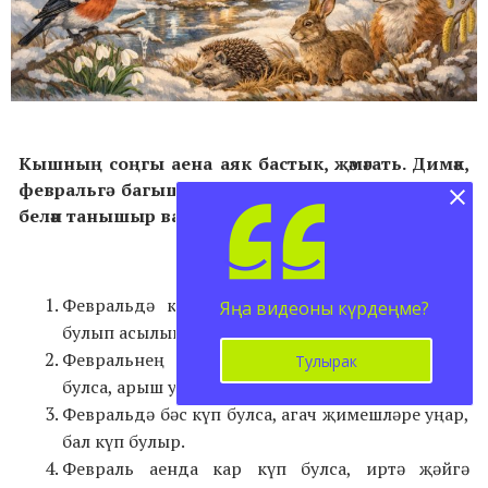
Кышның соңгы аена аяк бастык, җәмәгать. Димәк,
февральгә багышланган халык сынамышлары
белән танышыр вакыт җитте.
Февральдә каен ботагында карлар алка-алка
Яңа видеоны күрдеңме?
булып асылынып торса, ул елда иген уңар.
Февральнең беренче яртысында көннәр суык
Тулырак
булса, арыш уңар; җылы булса, тары уңар.
Февральдә бәс күп булса, агач җимешләре уңар,
бал күп булыр.
Февраль аенда кар күп булса, иртә җәйгә