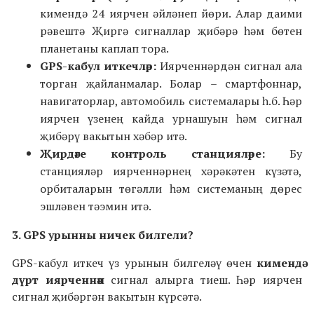
кимендә 24 иярчен әйләнеп йөри. Алар даими
рәвештә Җиргә сигналлар җибәрә һәм бөтен
планетаны каплап тора.
GPS-кабул иткечләр:
Иярченнәрдән сигнал ала
торган җайланмалар. Болар – смартфоннар,
навигаторлар, автомобиль системалары һ.б. Һәр
иярчен үзенең кайда урнашуын һәм сигнал
җибәрү вакытын хәбәр итә.
Җирдәге контроль станцияләре:
Бу
станцияләр иярченнәрнең хәрәкәтен күзәтә,
орбиталарын төгәлли һәм системаның дөрес
эшләвен тәэмин итә.
3. GPS урынны ничек билгели?
GPS-кабул иткеч үз урынын билгеләү өчен
кимендә
дүрт иярченнән
сигнал алырга тиеш. Һәр иярчен
сигнал җибәргән вакытын күрсәтә.