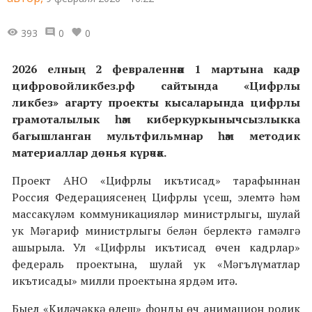
393
0
0
2026 елның 2 февраленнән 1 мартына кадәр
цифровойликбез.рф сайтында «Цифрлы
ликбез» агарту проекты кысаларында цифрлы
грамоталылык һәм киберкуркынычсызлыкка
багышланган мультфильмнар һәм методик
материаллар дөнья күрәчәк.
Проект АНО «Цифрлы икътисад» тарафыннан
Россия Федерациясенең Цифрлы үсеш, элемтә һәм
массакүләм коммуникацияләр министрлыгы, шулай
ук Мәгариф министрлыгы белән берлектә гамәлгә
ашырыла. Ул «Цифрлы икътисад өчен кадрлар»
федераль проектына, шулай ук «Мәгълүматлар
икътисады» милли проектына ярдәм итә.
Быел «Киләчәккә өлеш» фонды өч анимацион ролик