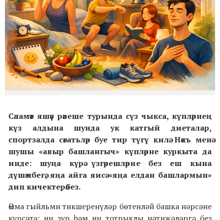
Сәламәт яшәү рәвеше турында сүз чыкса, күпләрнең
күз алдына шунда ук катгый диеталар,
спортзалда сәгатьләр буе тир түгү килә.
Нәкъ менә
шушы «авыр башлангыч» күпләрне куркыта да
инде: шуңа күрә үзгәрешләрне без еш кына
дүшәмбегә, яңа айга яисә «яңа елдан башлармын»
дип кичектерәбез.
Әмма гыйльми тикшеренүләр бөтенләй башка нәрсәне
күрсәтә: иң зур һәм иң тотрыклы нәтиҗәләргә без