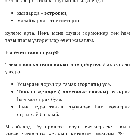
«сигналлар» җибәрә. Шуның нәтиҗәсендә:
кызларда –
эстроген
,
малайларда –
тестостерон
күләме арта. Нәкъ менә шушы гормоннар тән һәм
тавыштагы үзгәрешләр өчен җаваплы.
Ни өчен тавыш үзгәрә?
Тавыш
кыска гына вакыт эчендә түгел
, ә акрынлап
үзгәрә.
Үсмерлек чорында тамак
(гортань)
үсә.
Тавыш
җепләре
(голосовые связки)
озынрак
һәм калынрак була.
Шуңа күрә тавыш түбәнрәк һәм көчлерәк
яңгырый башлый.
Малайларда бу процесс аеруча сизелерлек: тавыш
кисәк үзгәрергә, «сынып китәргә» мөмкин. Бу –