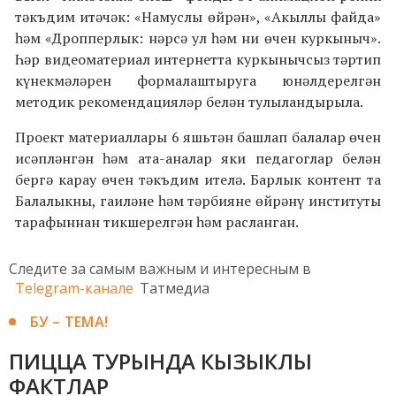
тәкъдим итәчәк: «Намуслы өйрән», «Акыллы файда»
һәм «Дропперлык: нәрсә ул һәм ни өчен куркыныч».
Һәр видеоматериал интернетта куркынычсыз тәртип
күнекмәләрен формалаштыруга юнәлдерелгән
методик рекомендацияләр белән тулыландырыла.
Проект материаллары 6 яшьтән башлап балалар өчен
исәпләнгән һәм ата-аналар яки педагоглар белән
бергә карау өчен тәкъдим ителә. Барлык контент та
Балалыкны, гаиләне һәм тәрбияне өйрәнү институты
тарафыннан тикшерелгән һәм расланган.
Следите за самым важным и интересным в
Telegram-канале
Татмедиа
БУ – ТЕМА!
ПИЦЦА ТУРЫНДА КЫЗЫКЛЫ
ФАКТЛАР