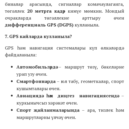
биналар арасында, сигналлар комачаулаганга,
төгәллек
20 метрга кадәр
кимүе мөмкин. Мондый
очракларда төгәллекне арттыру өчен
дифференциаль GPS (DGPS)
кулланыла.
7. GPS кайларда кулланыла?
GPS һәм навигация системалары күп өлкәләрдә
файдаланыла:
Автомобильләрдә
– маршрут төзү, бөкеләрне
урап узу өчен.
Смартфоннарда
– юл табу, геометкалар, спорт
кушымталары өчен.
Авиациядә һәм диңгез навигациясендә
–
куркынычсыз хәрәкәт өчен.
Спорт җайланмаларында
– ара, тизлек һәм
маршрутларны үлчәү өчен.