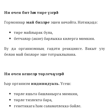
Ни өчен бит һәм тире үзгәрә?
Гормоннар
май бизләре
эшен көчәйтә. Нәтиҗәдә:
тире майлырак була,
бетчәләр (акне) барлыкка килергә мөмкин.
Бу да организмның гадәти реакциясе. Вакыт узу
белән май бизләре эше тотрыклылана.
Ни өчен кешеләр төрлечә үзгәрә?
Һәр организм
индивидуаль
. Үсеш:
төрле яшьтә башланырга мөмкин,
төрле тизлектә бара,
генетикага һәм сәламәтлеккә бәйле.