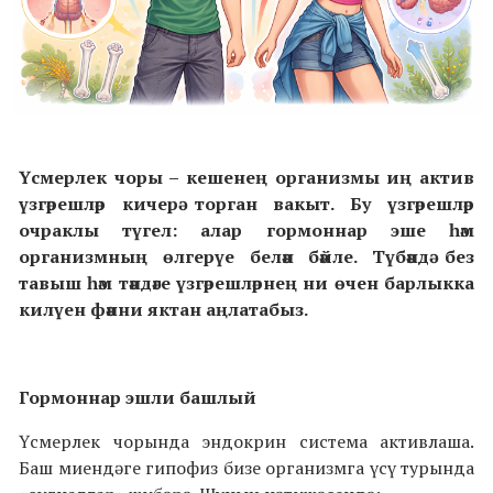
Үсмерлек чоры
–
кешенең организмы иң актив
үзгәрешләр кичерә торган вакыт. Бу үзгәрешләр
очраклы түгел: алар гормоннар эше һәм
организмның өлгерүе белән бәйле. Түбәндә без
тавыш һәм тәндәге үзгәрешләрнең ни өчен барлыкка
килүен фәнни яктан аңлатабыз.
Гормоннар эшли башлый
Үсмерлек чорында эндокрин система активлаша.
Баш миендәге гипофиз бизе организмга үсү турында