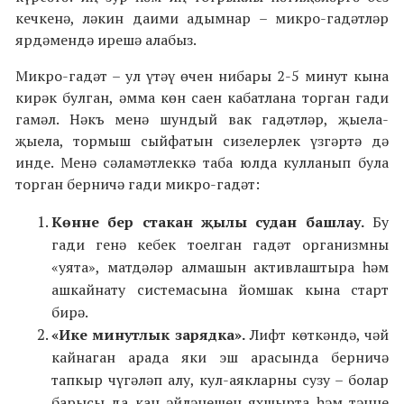
кечкенә, ләкин даими адымнар – микро-гадәтләр
ярдәмендә ирешә алабыз.
Микро-гадәт – ул үтәү өчен нибары 2-5 минут кына
кирәк булган, әмма көн саен кабатлана торган гади
гамәл. Нәкъ менә шундый вак гадәтләр, җыела-
җыела, тормыш сыйфатын сизелерлек үзгәртә дә
инде. Менә сәламәтлеккә таба юлда кулланып була
торган берничә гади микро-гадәт:
Көнне бер стакан җылы судан башлау.
Бу
гади генә кебек тоелган гадәт организмны
«уята», матдәләр алмашын активлаштыра һәм
ашкайнату системасына йомшак кына старт
бирә.
«Ике минутлык зарядка».
Лифт көткәндә, чәй
кайнаган арада яки эш арасында берничә
тапкыр чүгәләп алу, кул-аякларны сузу – болар
барысы да кан әйләнешен яхшырта һәм тәнне