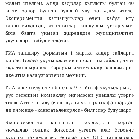
җәлеп ителгән. Анда кадрлар кытлыгы булган 40
эшче һөнәр буенча бушлай уку тәкъдим ителә.
Экспериментта катнашучылар өчен кабул итү
гарантияләнгән, аттестатлар конкурсы үткәрелми.
Әмма башта укыган җирендәге муниципалитет
укучылары кабул ителәчәк.
ГИА тапшыру форматын 1 мартка кадәр сайларга
кирәк. Теләсә, укучы классик вариантны сайлап, дүрт
фән тапшыра ала. Карарны имтиханнар башланырга
ике атна кала үзгәртергә мөмкин.
ГИАга кертелү өчен барлык 9 сыйныф укучылары да
рус теленнән йомгаклау әңгәмәсен уңышлы үтәргә
тиеш. Аттестат алу өчен шулай ук барлык фәннәрдән
дә кимендә «канәгатьләнерлек» билгеләр булу шарт.
Экспериментта катнашып колледжга кергән
укучылар соңрак фикерен үзгәртә ала: беренче
курсны тәмамлагач, өстәмә ике ОГЭ тапшырып,