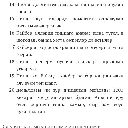
Япониядә диңгез ризыклы пицца иң популяр
санала.
Пицца күп илләрдә романтик очрашулар
ризыгына әверелгән.
Кайбер илләрдә пиццага ананас кына түгел, ә
шоколад, банан, хәтта бөҗәкләр дә өстиләр.
Кайбер аш-су осталары пиццаны десерт итеп тә
әзерли.
Пицца пешерү буенча халыкара ярышлар
үткәрелә.
Пицца ясый белү – кайбер рестораннарда эшкә
алу өчен төп шарт.
Дөньядагы иң зур пиццаның мәйданы 1200
квадрат метрдан артык булган! Аны пешерү
өчен берничә тонна камыр, сыр һәм соус
кулланылган.
Следите за самым важным и интересным в