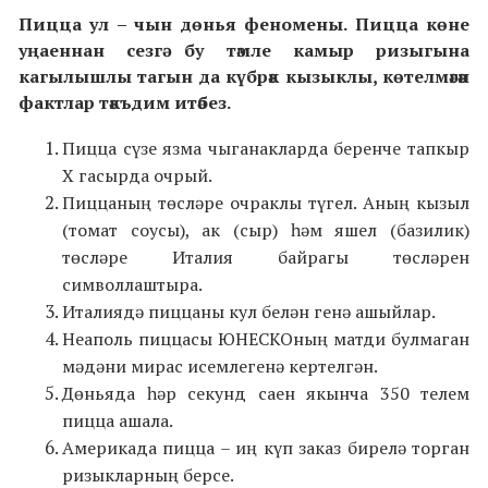
Пицца ул
–
чын дөнья феномены. Пицца көне
уңаеннан сезгә бу тәмле камыр ризыгына
кагылышлы тагын да күбрәк кызыклы, көтелмәгән
фактлар тәкъдим итәбез.
Пицца сүзе язма чыганакларда беренче тапкыр
X гасырда очрый.
Пиццаның төсләре очраклы түгел. Аның кызыл
(томат соусы), ак (сыр) һәм яшел (базилик)
төсләре Италия байрагы төсләрен
символлаштыра.
Италиядә пиццаны кул белән генә ашыйлар.
Неаполь пиццасы ЮНЕСКОның матди булмаган
мәдәни мирас исемлегенә кертелгән.
Дөньяда һәр секунд саен якынча 350 телем
пицца ашала.
Америкада пицца – иң күп заказ бирелә торган
ризыкларның берсе.