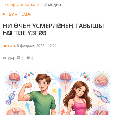
Telegram-канале
Татмедиа
БУ – ТЕМА!
НИ ӨЧЕН ҮСМЕРЛӘРНЕҢ ТАВЫШЫ
ҺӘМ ТӘНЕ ҮЗГӘРӘ?
автор,
8 февраля 2026 - 12:21
394
0
0