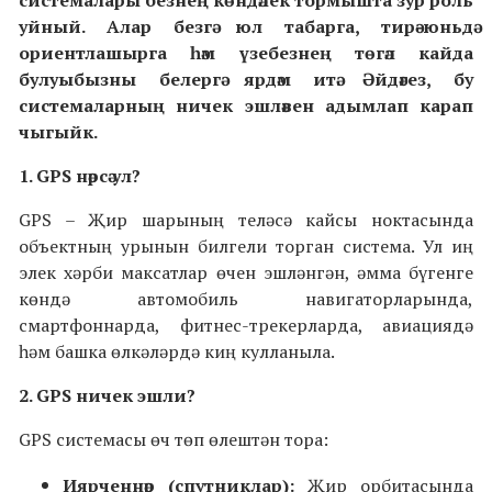
уйный. Алар безгә юл табарга, тирә-юньдә
ориентлашырга һәм үзебезнең төгәл кайда
булуыбызны белергә ярдәм итә. Әйдәгез, бу
системаларның ничек эшләвен адымлап карап
чыгыйк.
1. GPS нәрсә ул?
GPS – Җир шарының теләсә кайсы ноктасында
объектның урынын билгели торган система. Ул иң
элек хәрби максатлар өчен эшләнгән, әмма бүгенге
көндә автомобиль навигаторларында,
смартфоннарда, фитнес-трекерларда, авиациядә
һәм башка өлкәләрдә киң кулланыла.
2. GPS ничек эшли?
GPS системасы өч төп өлештән тора:
Иярченнәр (спутниклар):
Җир орбитасында