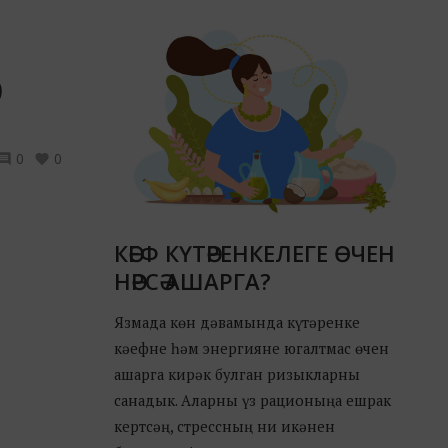
0
0
КӘЕФ КҮТӘРЕНКЕЛЕГЕ ӨЧЕН
НӘРСӘ АШАРГА?
Язмада көн дәвамында күтәренке
кәефне һәм энергияне югалтмас өчен
ашарга кирәк булган ризыкларны
санадык. Аларны үз рационыңа ешрак
кертсәң, стрессның ни икәнен