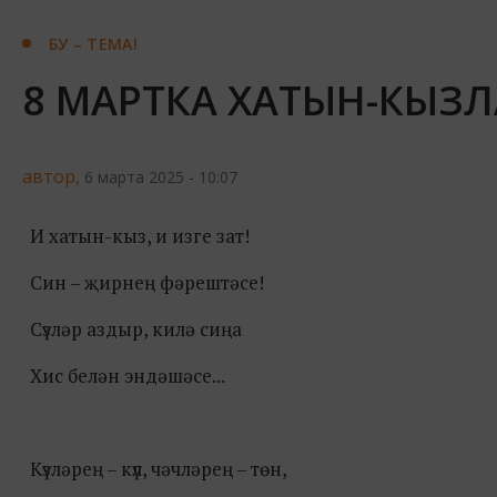
БУ – ТЕМА!
8 МАРТКА ХАТЫН-КЫЗЛ
автор,
6 марта 2025 - 10:07
И хатын-кыз, и изге зат!
Син – җирнең фәрештәсе!
Сүзләр аздыр, килә сиңа
Хис белән эндәшәсе...
Күзләрең – күл, чәчләрең – төн,