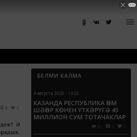
БЕЛМИ КАЛМА
4 августа 2026 - 13:22
КАЗАНДА РЕСПУБЛИКА ҺӘМ
0
0
ШӘҺӘР КӨНЕН ҮТКӘРҮГӘ 45
МИЛЛИОН СУМ ТОТАЧАКЛАР
идек? Ә
81
0
0
орадык.