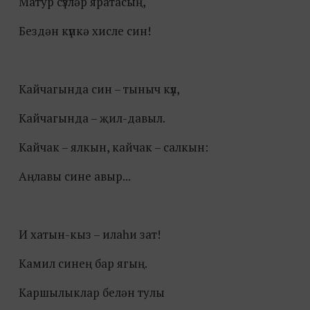
Матур сүзләр яратасың,
Бездән күпкә хисле син!
Кайчагында син – тыныч күл,
Кайчагында – җил-давыл.
Кайчак – ялкын, кайчак – салкын:
Аңлавы сине авыр...
И хатын-кыз – илаһи зат!
Камил синең бар ягың.
Каршылыклар белән тулы