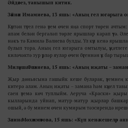
Әйдәгез, танышып китик.
Зәйнәп Имамиева, 13 яшь: «Аның гел югарыга о
Күптән түгел генә үзем өчен яңа спорт төрен ач
апам белән бергәләп төрле ярышлар карап үтә. Әл
нәкъ тә Камилә Вәлиева булды. Ул күп кенә ярышла
булып тора. Аның гел югарыга омтылуы, үҗәтлег
киләчәктә зур үрләр яулар өчен бүгеннән үк бар ты
Миләүшә Фәләхиева, 15 яшь: «Аның иҗаты – зама
Җыр дөньясына гашыйк кеше буларак, үземнең 
китерә алам. Аның иҗаты – замана һәм күңел та
саен үземә көч туплыйм. Аеруча «Краски» җыры 
кылларында уйнап, матур-матур җырлар башка
ошый, ә бу минем өчен кумирым тәэсирендә иреше
Зәлинә Мөхәммәтова, 15 яшь: «Күп кенә кешеләр ан