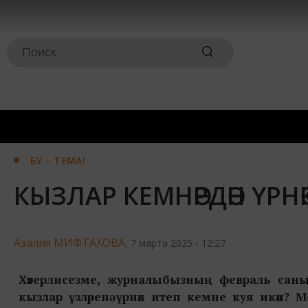
БУ – ТЕМА!
КЫЗЛАР КЕМНӘРДӘН ҮРНӘ
Азалия МИФТАХОВА,
7 марта 2025 - 12:27
Хәтерлисезме, журналыбызның февраль саны
кызлар үзләренә үрнәк итеп кемне куя икән? 