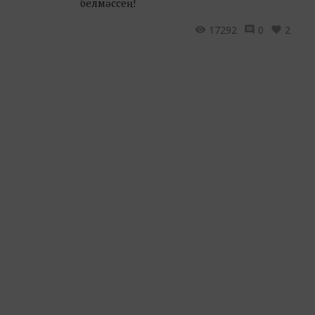
белмәссең!
17292
0
2