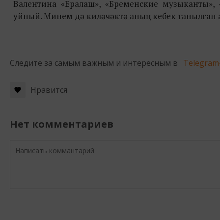
Валентина «Ералаш», «Бременские музыканты»,
уйный. Минем дә киләчәктә аның кебек танылган 
Следите за самым важным и интересным в
Telegram
Нравится
Нет комментариев