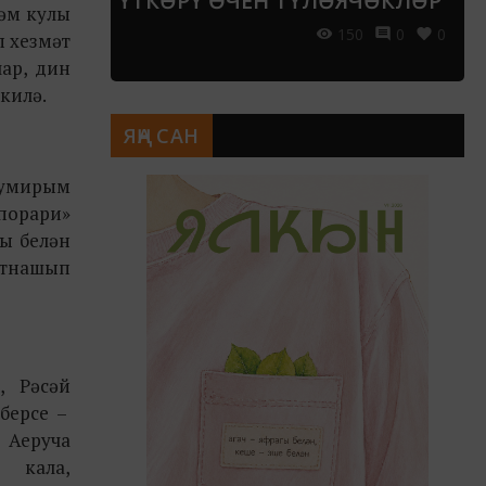
ҮТКӘРҮ ӨЧЕН ТҮЛӘЯЧӘКЛӘР
дәм кулы
150
0
0
п хезмәт
лар, дин
килә.
ЯҢА САН
кумирым
мпорари»
гы белән
атнашып
, Рәсәй
берсе –
 Аеруча
 кала,