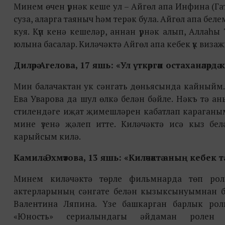
Минем өчен үрнәк кеше ул – Айгөл апа Инфина (Га
суза, аларга таяныч һәм терәк була. Айгөл апа беле
куя. Күп кенә кешеләр, аннан үрнәк алып, Аллаһ
юлына басалар. Киләчәктә Айгөл апа кебек үк виза
Диләрә Агелова, 17 яшь: «Ул үткәргән остаханәлә
Мин балачактан ук сәнгать дөньясында кайныйм
Ева Уварова да шул өлкә белән бәйле. Нәкъ тә а
стилендәге иҗат җимешләрен кабатлап караганым 
мине үзенә җәлеп итте. Киләчәктә исә кыз бе
карыйсым килә.
Камилә Әхмәтова, 13 яшь: «Киләчәктә аның кебек
Минем киләчәктә төрле фильмнарда төп роль
актерларының сәнгате белән кызыксынуымнан 
Валентина Ляпина. Үзе башкарган барлык рол
«Юность» сериалындагы әйдаман ролен