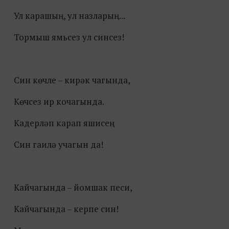
Ул карашың, ул назларың...
Тормыш ямьсез ул синсез!
Син көчле – кирәк чагында,
Көчсез ир кочагында.
Кадерләп карап яшисең
Син гаилә учагын да!
Кайчагында – йомшак песи,
Кайчагында – керпе син!