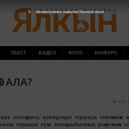
5
Автоматическое закрытие баннера через
ТЕКСТ
ВИДЕО
ФОТО
КОНКУРС
К АЛА?
712
нда егетләрнең кумирлары турында сөйләшкән 
Моның турында гүзәл затларыбызның үзләреннән с