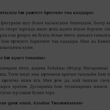
мтылуы һәм үҗәтлеге һәркемне таң калдыра»
тым: фигуралы шуу белән кызыксына башладым. Хәзер 
еге спорт төрендә мине үзенә җәлеп иткән беренче с
рда олы үрләргә ия булуы белән бөтен дөньяга танылг
е һәм түземлеге һәркемне таң калдыра. Мин дә Ками
рышлыгымны куям.
на һәм күңел тавышы»
кумирым итеп, җырчы Fedukны (Фёдор Инсаровны) 
вышы. Үзем инде аны күптәннән яратып тыңлыйм һәм 
күңелемә якын ята. Мин үзем дә, җай чыккан саен,
рырга яратам. Дусларыма һәм туганнарыма минем
лгән зур уңыш булып тора.
нан үрнәк алып, Аллаһы Тәгаләгә якыная»