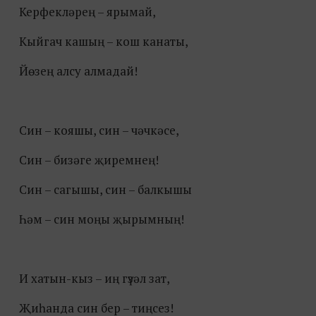
Керфекләрең – ярымай,
Кыйгач кашың – кош канаты,
Йөзең алсу алмадай!
Син – кояшы, син – чәчкәсе,
Син – бизәге җиремнең!
Син – сагышы, син – балкышы
Һәм – син моңы җырымның!
И хатын-кыз – иң гүзәл зат,
Җиһанда син бер – тиңсез!