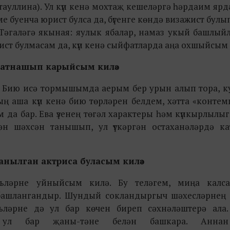
тауллина). Ул күп кенә мохтаҗ кешеләргә һәрдаим яр
ме буенча юрист булса да, бүгенге көндә визажист булы
ы Тәгаләгә якыная: яулык ябалар, намаз укый башлый
жист булмасам да, күп кенә сыйфатларда аңа охшыйсым 
рдә катнашып карыйсым килә»
. Бию исә тормышымда аерым бер урын алып тора, 
ның аша күп кенә бию төрләрен белдем, хәтта «конте
да бар. Ева үзенең төгәл характеры һәм күпкырлылы
лән шәхсән танышып, ул үткәргән остаханәләрдә к
 танылган актриса буласым килә»
ләрне уйныйсым килә. Бу теләгем, миңа калса
башлангандыр. Шундый сокландыргыч шәхесләрнең 
ьләрне дә ул бар көчен биреп сәхнәләштерә ала.
 ул бар җаны-тәне белән башкара. Аннан