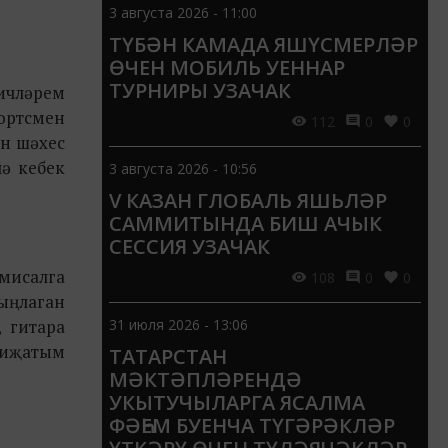
3 августа 2026 - 11:00
ТҮБӘН КАМАДА ЯШҮСМЕРЛӘР
ӨЧЕН МОБИЛЬ УЕННАР
ТУРНИРЫ УЗАЧАК
кичләрем
портсмен
112
0
0
ан шәхес
лә кебек
3 августа 2026 - 10:56
V КАЗАН ГЛОБАЛЬ ЯШЬЛӘР
САММИТЫНДА БИШ АЧЫК
СЕССИЯ УЗАЧАК
мисалга
108
0
0
тыңлаган
 гитара
31 июля 2026 - 13:06
 иҗатым
ТАТАРСТАН
МӘКТӘПЛӘРЕНДӘ
УКЫТУЧЫЛАРГА ЯСАЛМА
ФӘҺЕМ БУЕНЧА ТҮГӘРӘКЛӘР