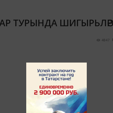
АР ТУРЫНДА ШИГЫРЬЛӘР
4847