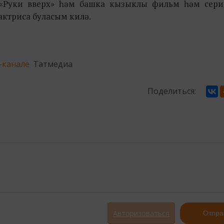
 «Руки вверх» һәм башка кызыклы фильм һәм сери
актриса буласым килә.
-канале
Татмедиа
Поделиться:
Авторизоваться
Отпра