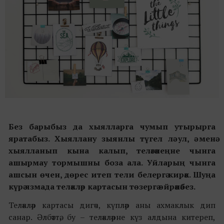
Без барыбыз да хыялларга чумып утырырга
яратабыз. Хыяллану зыянлы түгел лә ул, ә менә
хыялланып кына калып, теләгәнеңне чынга
ашырмау тормышны боза ала. Уйларың чынга
ашсын өчен, дөрес итеп тели белергә кирәк. Шуңа
күрә язмада теләкләр картасын төзергә өйрәнәбез.
Теләкләр картасы дигәч, күпләр аны ахмаклык дип
санар. Әлбәттә, бу – теләкләрне күз алдына китереп,