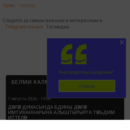
ТЕГИ:
ҮЗҮСЕШ
Следите за самым важным и интересным в
Telegram-канале
Татмедиа
Яңа видеоны күрдеңме?
БЕЛМИ КАЛМА
Тулырак
7 августа 2026 - 13:00
ДӘҮЛӘТ ДУМАСЫНДА БДИНЫ ДӘҮЛӘТ
ИМТИХАННАРЫНА АЛЫШТЫРЫРГА ТӘКЪДИМ
ИТТЕЛӘР
92
0
0