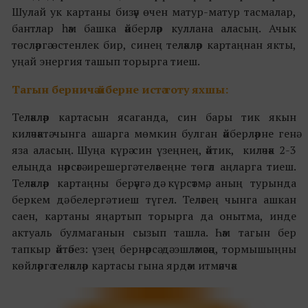
Шулай ук картаны бизәү өчен матур-матур тасмалар,
бантлар һәм башка әйберләр куллана аласың. Ачык
төсләргә өстенлек бир, синең теләкләр картаңнан якты,
уңай энергия ташып торырга тиеш.
Тагын берничә әйберне истә тоту яхшы:
Теләкләр картасын ясаганда, син бары тик якын
киләчәктә чынга ашарга мөмкин булган әйберләрне генә
яза аласың. Шуңа күрә син үзеңнең, әйтик, киләчәк 2-3
елыңда нәрсәгә ирешергә теләвеңне төгәл аңларга тиеш.
Теләкләр картаңны берәүгә дә күрсәтмә, аның турында
беркем дә белергә тиеш түгел. Теләгең чынга ашкан
саен, картаны яңартып торырга да онытма, инде
актуаль булмаганын сызып ташла. Һәм тагын бер
тапкыр әйтәбез: үзең бернәрсә дә эшләмәсәң, тормышыңны
көйләргә теләкләр картасы гына ярдәм итмәячәк