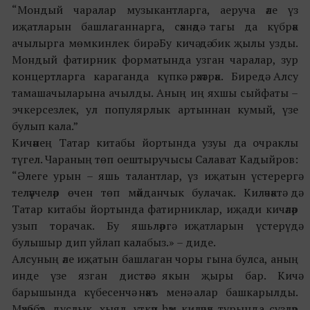
“Мондый чаралар музыкантларга, аеруча әле үз
иҗатларын башлаганнарга, сәхнәдә тагы да күбрәк
ачылырга мөмкинлек бирә. Бу кичә дә бик җылы узды.
Мондый фатирник форматында узган чаралар, зур
концертларга караганда күпкә рәхәтрәк. Биредә Алсу
тамашачыларына ачылды. Аның иң яхшы сыйфаты –
эчкерсезлек, ул популярлык артыннан кумый, үзе
булып кала.”
Кичәнең Татар китабы йортында узуы да очраклы
түгел. Чараның төп оештыручысы Салават Кадыйров:
“Әлеге урын – яшь талантлар, үз иҗатын үстерергә
теләүчеләр өчен төп мәйданчык булачак. Киләчәктә дә
Татар китабы йортында фатирниклар, иҗади кичәләр
узып торачак. Бу яшьләргә иҗатларын үстерүдә
булышыр дип уйлап калабыз.» – диде.
Алсуның әле иҗатын башлаган чоры гына булса, аның
инде үзе язган дистәгә якын җыры бар. Кичә
барышында күбесенчә нәкъ менә алар башкарылды.
Мәхәббәт, дуслык, хыял, үткән һәм киләчәк турында сүзләр