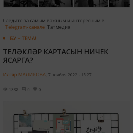
Следите за самым важным и интересным в
Telegram-канале
Татмедиа
БУ – ТЕМА!
ТЕЛӘКЛӘР КАРТАСЫН НИЧЕК
ЯСАРГА?
Илсөяр МАЛИКОВА,
7 ноября 2022 - 15:27
1838
0
0