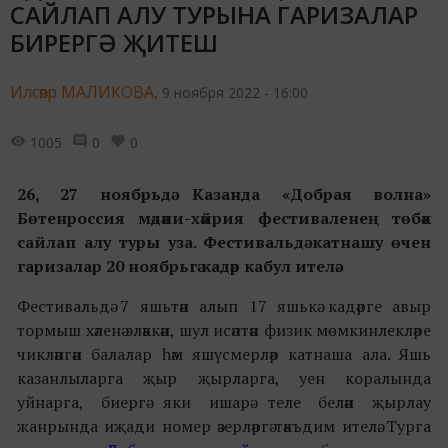
САЙЛАП АЛУ ТУРЫНА ГАРИЗАЛАР
БИРЕРГӘ ҖИТЕШ
Илсөяр МАЛИКОВА,
9 ноября 2022 - 16:00
1005
0
0
26, 27 ноябрьдә Казанда «Добрая волна»
Бөтенроссия мәдәни-хәйрия фестиваленең төбәк
сайлап алу туры уза. Фестивальдә катнашу өчен
гаризалар 20 ноябрьгә кадәр кабул ителә.
Фестивальдә 7 яшьтән алып 17 яшькә кадәрге авыр
тормыш хәленә эләккән, шул исәптән физик мөмкинлекләре
чикләнгән балалар һәм яшүсмерләр катнаша ала. Яшь
казанлыларга җыр җырларга, уен коралында
уйнарга, биергә яки ишарә теле белән җырлау
жанрында иҗади номер әзерләргә тәкъдим ителә. Турга