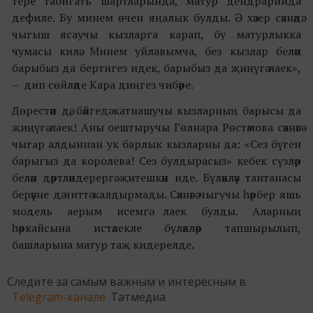
тере табигать шартларында, матур дендрарийда
дефиле. Бу минем өчен яңалык булды. Ә хәзер сәхнәдә
чыгыш ясаучы кызларга карап, бу матурлыкка
чумасы килә. Минем уйлавымча, без кызлар белән
барыбыз да бертигез идек, барыбыз да җиңүгә лаек»,
– дип сөйләде Кара диңгез чибәре.
Дөрестән дә, бәйгедә катнашучы кызларның барысы да
җиңүгә лаек! Аны оештыручы Гөлнара Рөстәмова сәхнәгә
чыгар алдыннан ук барлык кызларны да: «Сез бүген
барыгыз да королева! Сез булдырасыз» кебек сүзләр
белән дәртләндерергә җитешкән иде. Бүләкләү тантанасы
берәүне дә читтә калдырмады. Сәхнәгә чыгучы һәрбер яшь
модель аерым исемгә лаек булды. Аларның
һәркайсына истәлекле бүләкләр тапшырылып,
башларына матур таҗ кидерелде.
Следите за самым важным и интересным в
Telegram-канале
Татмедиа