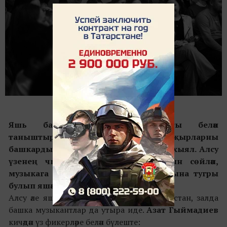
Яшь башкаручы үзенең иҗаты белән
таныштырды һәм башка
популяр җырларны
башкарды.
Очрашуның төп темасы – хыял. Алсу
үзенең чыгышлары аша үз тарихын сөйләп,
музыкага мәхәббәтен аңлатып, үз хыялына тугры
булып яшәвен җиткерде.
Алсу әле яшь башкаручы булуына карамастан, залда
башка музыкантлар да утыра иде.
Азат Гыймадиев
кичәдән үз фикерләре белән бүлеште: