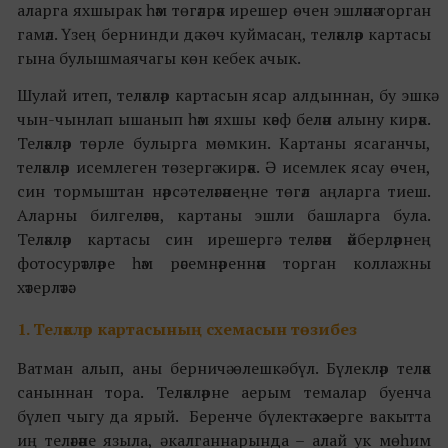
аларга яхшырак һәм төгәлрәк ирешер өчен эшләнә торган
гамәл. Үзең бернинди дә көч куймасаң, теләкләр картасы
гына булышмаячагы көн кебек ачык.
Шулай итеп, теләкләр картасын ясар алдыннан, бу эшкә
чын-чынлап ышанып һәм яхшы кәеф белән алыну кирәк.
Теләкләр төрле булырга мөмкин. Картаны ясаганчы,
теләкләр исемлеген төзергә кирәк. Ә исемлек ясау өчен,
син тормыштан нәрсә теләгәнеңне төгәл аңларга тиеш.
Аларны билгеләгәч, картаны эшли башларга була.
Теләкләр картасы син ирешергә теләгән әйберләрнең
фотосурәтләре һәм рәсемнәреннән торган коллажны
хәтерләтә:
1. Теләкләр картасының схемасын төзибез
Ватман алып, аны берничә өлешкә бүл. Бүлекләр теләк
саныннан тора. Теләкләрне аерым темалар буенча
бүлеп чыгу да ярый. Беренче бүлектә хәзерге вакытта
иң теләгәне языла, ә калганнарында – алай ук мөһим