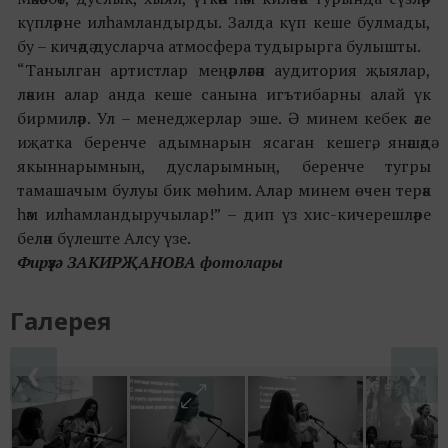
күпләрне илһамландырды. Залда күп кеше булмады,
бу – кичәдә дусларча атмосфера тудырырга булышты.
“Танылган артистлар меңәрләгән аудитория җыялар,
ләкин алар анда кеше санына игътибарны алай үк
бирмиләр. Ул – менеджерлар эше. Ә минем кебек әле
иҗатка беренче адымнарын ясаган кешегә, янәшәдә
якыннарымның, дусларымның, беренче тугры
тамашачым булуы бик мөһим. Алар минем өчен терәк
һәм илһамландыручылар!” – дип үз хис-кичерешләре
белән бүлеште Алсу үзе.
Фирүзә ЗАКИРҖАНОВА фотолары
Галерея
❮
❯