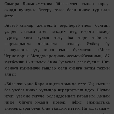
Самира Бикмөхәммәтова бәйгегә үзен сынап карау,
сәхнәдән куркуны бетерү теләге белән килүе турында
әйтте.
Бәйгегә кызлар җентекләп әзерләнергә тиеш булган:
үзләрен лаеклы итеп тәкъдим итү, иҗади номер
күрсәтү, хәтта күлмәк тегү һәм тере табигать
шартларында дефиледа катнашу. Әлбәттә, бу
сынауларны үтү юкка гына булмаган! «Мисс
Черноморья-Международная» исеменә Казанның 187
мәктәбеннән 16 яшьлек Анна Зуевская лаек булды. Нәкъ
менә ул кыйммәтле ташлар белән бизәлгән затлы таҗны
алды:
«Бәйге җәй көне Кара диңгез ярында үтте. Иң кыены:
без үзебез кичке күлмәкләр әзерләргә тиеш идек. Шулай
итеп, үземне тегүче ролендә сынап карадым. Аннан
инде бәйгегә иҗади номер, нәфис гимнастика
элементлары белән бию тәкъдим иттем. Иң ошаганы –