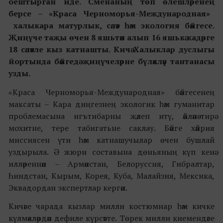
оештырган иде.
Сменаның төп
өлешләренең
берсе
– «Краса Черноморья-Международная»
халыкара
матурлык
,
сәләт
һәм экология
бәйгесе
.
Җиңүче таҗы өчен
8 яшьтән алып 16 яшькә кадәрге
18
сәләтле
кыз
катнашты.
Кичә Халыклар дуслыгы
йортында бәйгедә җиңүчеләрне бүләкләү тантанасы
узды.
«Краса Черноморья-Международная» бәйгесенең
максаты – Кара диңгезнең экологик һәм гуманитар
проблемасына игътибарны җәлеп итү, әйләнә-тирә
мохитне, тере табигатьне саклау. Бәйге хәйрия
миссиясен үти һәм катнашучылар өчен бушлай
уздырыла. Ә жюри составына дөньяның күп кенә
илләреннән – Армәнстан, Белоруссия, Гибралтар,
Һиндстан, Кырым, Корея, Куба, Малайзия, Мексика,
Эквадордан экспертлар кергән.
Кичәге чарада кызлар милли костюмнар һәм кичке
күлмәкләрдән дефиле күрсәтте. Төрек милли киемендәге