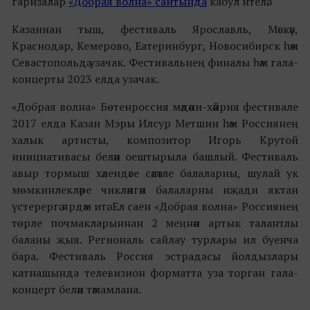
гаризалар
«Добрая волна» сайтында
кабул ителә.
Казаннан тыш, фестиваль Ярославль, Мәскәү,
Краснодар, Кемерово, Еатеринбург, Новосибирск һәм
Севастопольдә узачак. Фестивальнең финалы һәм гала-
концерты 2023 елда узачак.
«Добрая волна» Бөтенроссия мәдәни-хәйрия фестивале
2017 елда Казан Мэры Илсур Метшин һәм Россиянең
халык артисты, композитор Игорь Крутой
инициативасы белән оештырыла башлый. Фестиваль
авыр тормыш хәлендәге сәләтле балаларны, шулай ук
мөмкинлекләре чикләнгән балаларны иҗади яктан
үстерергә ярдәм итә. Ел саен «Добрая волна» Россиянең
төрле почмакларыннан 2 меңнән артык талантлы
баланы җыя. Региональ сайлау турлары ил буенча
бара. Фестиваль Россия эстрадасы йолдызлары
катнашында телевизион форматта уза торган гала-
концерт белән тәмамлана.