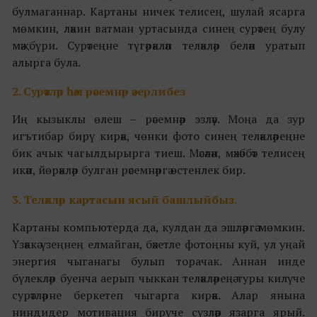
булмаганнар. Картаны ничек телисең, шулай ясарга
мөмкин, ләкин ватман уртасында синең сурәтең булу
мәҗбүри. Сурәтеңне түгәрәкләп теләкләр белән уратып
алырга була.
2. Сурәтләр һәм рәсемнәр әзерлибез
Иң кызыклы өлеш – рәсемнәр эзләү. Моңа да зур
игътибар бирү кирәк, чөнки фото синең теләкләреңне
бик ачык чагылдырырга тиеш. Мәсәлән, мәхәббәт телисең
икән, йөрәкләр булган рәсемнәргә өстенлек бир.
3. Теләкләр картасын ясый башлыйбыз.
Картаны компьютерда да, кулдан да эшләргә мөмкин.
Үзәккә үзеңнең елмайган, бәхетле фотоңны куй, ул уңай
энергия чыганагы булып торачак. Аннан инде
бүлекләр буенча аерып чыккан теләкләреңә туры килүче
сурәтләрне беркетеп чыгарга кирәк. Алар янына
ниндидер мотивация бирүче сүзләр язарга ярый.