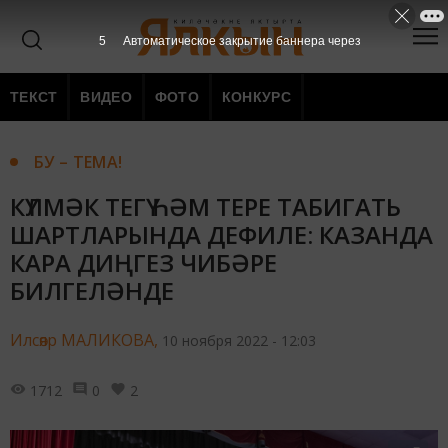
4
Автоматическое закрытие баннера через
ТЕКСТ
ВИДЕО
ФОТО
КОНКУРС
БУ – ТЕМА!
КҮЛМӘК ТЕГҮ ҺӘМ ТЕРЕ ТАБИГАТЬ
ШАРТЛАРЫНДА ДЕФИЛЕ: КАЗАНДА
КАРА ДИҢГЕЗ ЧИБӘРЕ
БИЛГЕЛӘНДЕ
Илсөяр МАЛИКОВА,
10 ноября 2022 - 12:03
1712
0
2