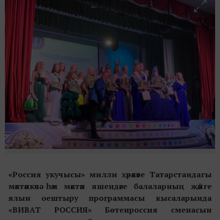
«Россия укучысы» милли хәрәкәте Татарстандагы
мәктәпкәчә һәм мәктәп яшендәге балаларның җәйге
ялын оештыру программасы кысаларында
«ВИВАТ РОССИЯ» Бөтенроссия сменасын