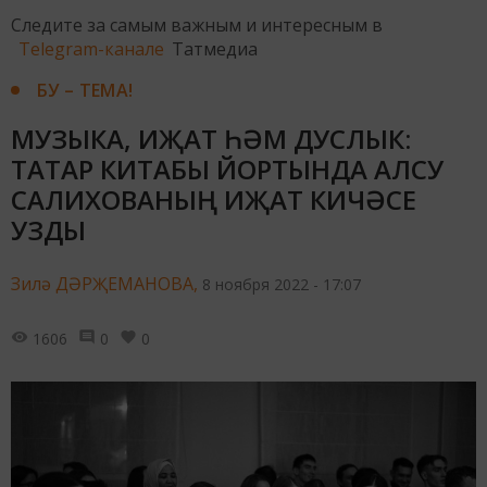
Следите за самым важным и интересным в
Telegram-канале
Татмедиа
БУ – ТЕМА!
МУЗЫКА, ИҖАТ ҺӘМ ДУСЛЫК:
ТАТАР КИТАБЫ ЙОРТЫНДА АЛСУ
САЛИХОВАНЫҢ ИҖАТ КИЧӘСЕ
УЗДЫ
Зилә ДӘРҖЕМАНОВА,
8 ноября 2022 - 17:07
1606
0
0