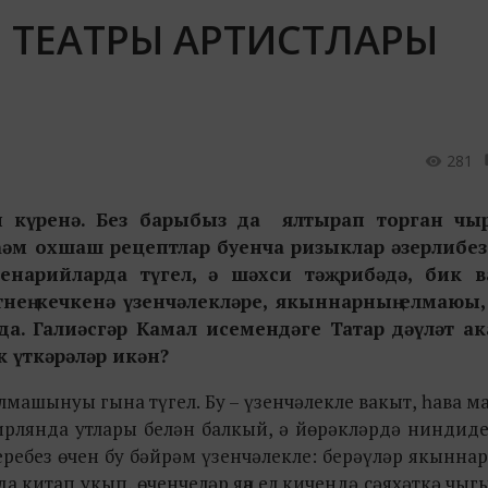
Л ТЕАТРЫ АРТИСТЛАРЫ
281
ып күренә. Без барыбыз да ялтырап торган ч
һәм охшаш рецептлар буенча ризыклар әзерлибез
енарийларда түгел, ә шәхси тәҗрибәдә, бик 
нең кечкенә үзенчәлекләре, якыннарның елмаюы, 
да.
Галиәсгәр Камал исемендәге Татар дәүләт а
к үткәрәләр икән?
алмашынуы гына түгел. Бу – үзенчәлекле вакыт, һава 
 гирлянда утлары белән балкый, ә йөрәкләрдә нинди
еребез өчен бу бәйрәм үзенчәлекле: берәүләр якынна
китап укып, өченчеләр яңа ел кичендә сәяхәткә чыгы