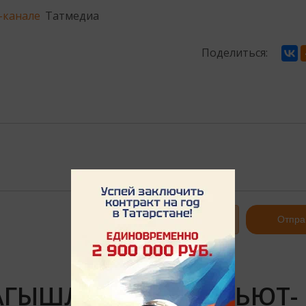
-канале
Татмедиа
Поделиться:
Авторизоваться
Отпра
АГЫШЛАНГАН ТРИБЬЮТ-