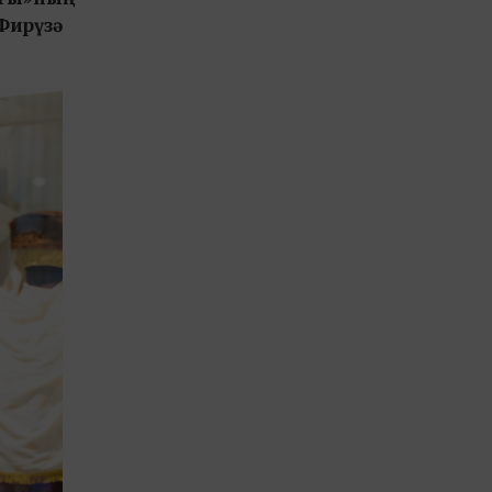
Фирүзә