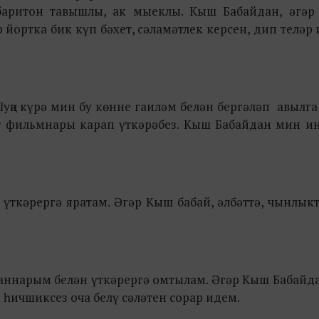
баритон тавышлы, ак мыеклы. Кыш Бабайдан, әгәр 
йортка бик күп бәхет, сәламәтлек керсен, дип теләр 
 Шуңа күрә мин бу көнне гаиләм белән бергәләп авылг
вет фильмнары карап үткәрәбез. Кыш Бабайдан мин и
.
 үткәрергә яратам. Әгәр Кыш бабай, әлбәттә, чынлыкт
уганнарым белән үткәрергә омтылам. Әгәр Кыш Бабайд
 һичшиксез оча белү сәләтен сорар идем.