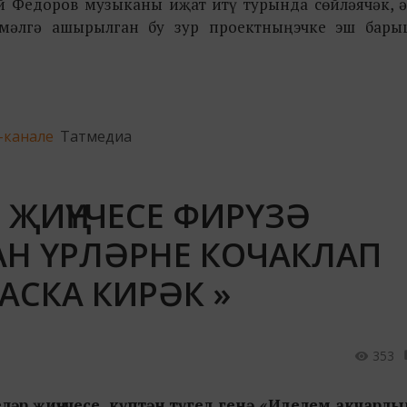
й Федоров музыканы иҗат итү турында сөйләячәк, ә
амәлгә ашырылган бу зур проектның эчке эш бар
-канале
Татмедиа
 ҖИҢҮЧЕСЕ ФИРҮЗӘ
АН ҮРЛӘРНЕ КОЧАКЛАП
АСКА КИРӘК »
353
еләр җиңүчесе, күптән түгел генә «Иделем акчарл