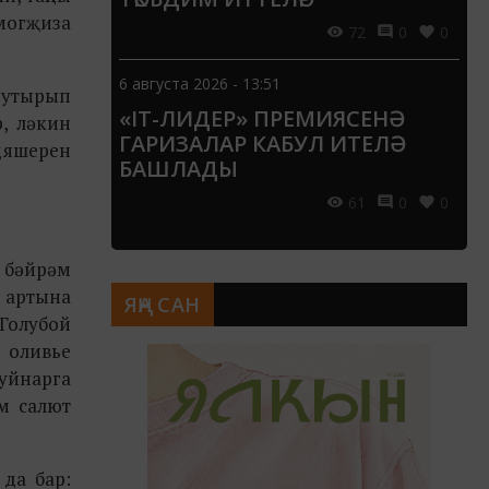
 могҗиза
72
0
0
6 августа 2026 - 13:51
а утырып
«IT-ЛИДЕР» ПРЕМИЯСЕНӘ
р, ләкин
ГАРИЗАЛАР КАБУЛ ИТЕЛӘ
 яшерен
БАШЛАДЫ
61
0
0
, бәйрәм
л артына
ЯҢА САН
Голубой
ә оливье
 уйнарга
м салют
да бар: