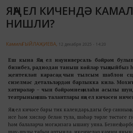
ЯҢА ЕЛ КИЧЕНДӘ КАМА
НИШЛИ?
Камилә ГЫЙЛАҖИЕВА,
12 декабря 2025 - 14:20
Еш кына Яңа ел иң универсаль бәйрәм бул
бизибез, радиодан таныш көйләр тыңлыйбыз 
җентекләп карасаң, чын тылсым шаблон сц
сизелмәс детальләрдән барлыкка килә. Мохит
хатирәләр – чын бәйрәмнең илаһи асылы шун
театрының яшь талантлары яңа ел кичәсен ниче
Яңа ел кичәсе бары тик календарьдагы бер санның 
исе һәм хисләр белән тула, шәһәр төрле төстәге
һәм балаларча могҗизага ышану уяна. Безнең һәрб
шау-шулы табын артында, икенчеләр камин янында 