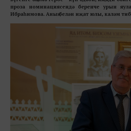
проза номинациясендә беренче урын яу
Ибраһимова. Аның белән иҗат юлы, каләм ти