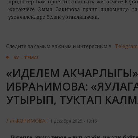
продюсер һәм проектның сәнгать җитәкчесе Юри
җитәкчесе Эмма Закирова грант ярдәмендә г
үзенчәлекләре белән уртаклашачак.
Следите за самым важным и интересным в
Telegram
БУ – ТЕМА!
«ИДЕЛЕМ АКЧАРЛЫГЫ»
ИБРАҺИМОВА: «ЯУЛАГ
УТЫРЫП, ТУКТАП КАЛМ
Лалә КӘРИМОВА,
11 декабря 2025 - 13:16
Бүгенге әңгәмә герое – күп әдәби, иҗади бәйг