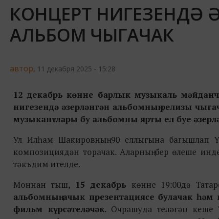
КОНЦЕРТ НИГЕЗЕНДӘ 
АЛЬБОМ ЧЫГАЧАК
автор,
11 декабря 2025 - 15:28
12 декабрь
көнне барлык музыкаль мәйданч
нигезендә әзерләнгән альбомның релизы чыг
музыкантлары бу альбомны ярты ел буе әзерлә
Ул Илһам Шакировның 90 еллыгына багышлап Y
композициядән торачак. Аларның бер өлеше инд
тәкъдим ителде.
Моннан тыш,
15 декабрь
көнне 19:00дә Татар
альбомның ачык презентациясе
булачак
һәм п
филь
м
күрсәтел
әчәк
. Очрашуда теләгән кеше 