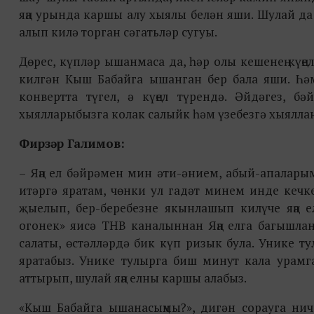
яңа урында каршы алу хыялы белән яши. Шулай да
алып килә торган сәгатьләр сугуы.
Дөрес, күпләр ышанмаса да, һәр олы кешенең күң
килгән Кыш Бабайга ышанган бер бала яши
. Һә
конвертта түгел, ә күңел түрендә. Әйдәгез, б
хыялларыбызга колак салыйк һәм үзебезгә хыяллан
Фирзәр Галимов:
– Яңа ел бәйрәмен мин әти-әнием, абый-апалары
итәргә яратам, чөнки ул гадәт минем инде кечке
җыелып, бер-беребезне якынлашып килүче яңа ел
огонек» яисә ТНВ каналыннан Яңа елга багышланг
салаты, өстәлләрдә бик күп ризык була. Унике т
яратабыз. Унике тулырга биш минут кала урам
аттырып, шулай яңа елны каршы алабыз.
«Кыш Бабайга ышанасыңмы?», дигән сорауга ниче