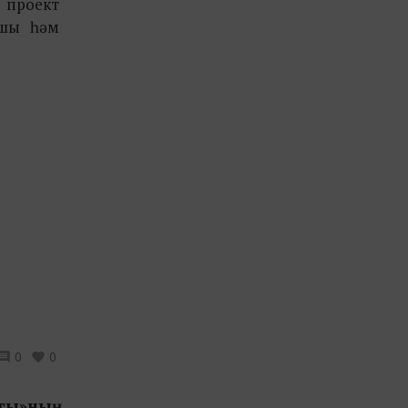
 проект
ышы һәм
0
0
ыгы»ның