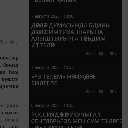
7 августа 2026 - 13:00
ДӘҮЛӘТ ДУМАСЫНДА БДИНЫ
ДӘҮЛӘТ ИМТИХАННАРЫНА
АЛЫШТЫРЫРГА ТӘКЪДИМ
0
0
ИТТЕЛӘР
50
0
0
ыршылар
. Ләкин
7 августа 2026 - 12:57
вак һәм
«ҮЗ ТЕЛЕМ» НӘТИҖӘЛӘРЕ
күңелле
БИЛГЕЛЕ
кадемия
51
0
0
мандарин
6 августа 2026 - 13:55
дер җылы
РОССИЯДӘ ҺӘР УКУЧЫГА 1
ры белән
СЕНТЯБРЬГӘ 15 МЕҢ СУМ ТҮЛӘРГӘ
п, таңны
ТӘКЪДИМ ИТТЕЛӘР