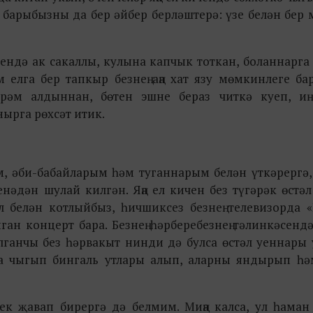
 барыбызны да бер әйбер берләштерә: үзе белән бер
елендә ак сакаллы, кулына капчык тоткан, боланнарг
м елга бер тапкыр безнең аңа хат язу мөмкинлеге ба
әйрәм алдыннан, бөтен эшне бераз читкә куеп, иң
ырга рөхсәт итик.
м, әби-бабайларым һәм туганнарым белән үткәрергә
нәдән шулай килгән. Яңа ел кичен без түгәрәк өстә
 белән котлыйбыз, һичшиксез безнең телевизорда «
ан концерт бара. Безнең һәрберебезнең тәлинкәсенд
улганчы без һәрвакыт нинди дә булса өстәл уеннары
га чыгып бингаль утлары алып, аларны яндырып һә
к җавап бирергә дә белмим. Миңа калса, ул һаман 