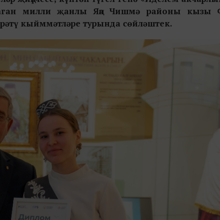
лаган милли җанлы Яңа Чишмә районы кызы 
брәтү кыйммәтләре турында сөйләштек.