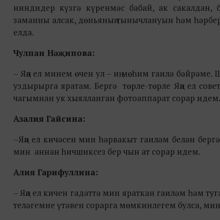
ниндидер күзгә күренмәс бабай, ак сакалдан, 
заманны алсак, дөньяның тынычлануын һәм һәрбер 
елда.
Чулпан Нәҗипова:
– Яңа ел минем өчен ул – иң мөһим гаилә бәйрәме.
уздырырга яратам. Бергә төрле-төрле Яңа ел со
чагымнан ук хыялланган фотоаппарат сорар идем
Азалия Гайсина:
–Яңа ел кичәсен мин һәрвакыт гаиләм белән бергә
мин аннан һичшиксез бер чын ат сорар идем.
Алия Гарифуллина:
– Яңа ел кичен гадәттә мин яраткан гаиләм һәм т
теләгемне үтәвен сорарга мөмкинлегем булса, мин