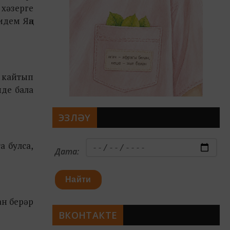
хәзерге
идем Яңа
а кайтып
нде бала
ЭЗЛӘҮ
а булса,
Дата:
Найти
ан берәр
ВКОНТАКТЕ