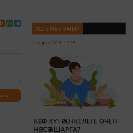
АШЫЙБЫЗМЫ?
14 марта 2024 - 12:25
вить
КӘЕФ КҮТӘРЕНКЕЛЕГЕ ӨЧЕН
НӘРСӘ АШАРГА?