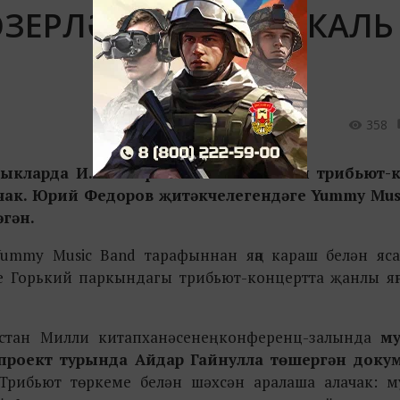
ӘЗЕРЛӘНГӘН МУЗЫКАЛЬ
358
ыкларда И. Шакировка багышланган трибьют-
ачак. Юрий Федоров җитәкчелегендәге Yummy Mus
гән.
ummy Music Band тарафыннан яңа караш белән яса
е Горький паркындагы трибьют-концертта җанлы яң
стан Милли китапханәсенең конференц-залында
му
роект турында Айдар Гайнулла төшергән доку
Трибьют төркеме белән шәхсән аралаша алачак: м