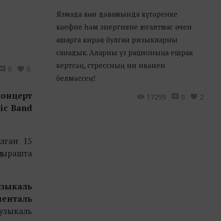
Язмада көн дәвамында күтәренке
кәефне һәм энергияне югалтмас өчен
ашарга кирәк булган ризыкларны
санадык. Аларны үз рационыңа ешрак
кертсәң, стрессның ни икәнен
0
0
белмәссең!
концерт
17299
0
2
ic Band
лган 15
гырашта
зыкаль
менталь
узыкаль