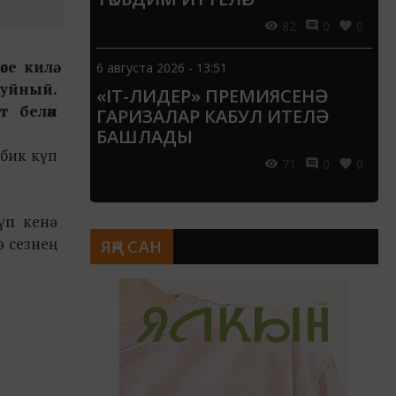
82
0
0
е килә.
6 августа 2026 - 13:51
 уйный.
«IT-ЛИДЕР» ПРЕМИЯСЕНӘ
т белән
ГАРИЗАЛАР КАБУЛ ИТЕЛӘ
БАШЛАДЫ
 бик күп
71
0
0
үп кенә
ә сезнең
ЯҢА САН