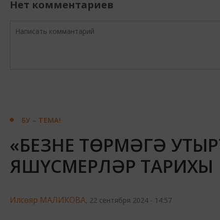
Нет комментариев
БУ – ТЕМА!
«БЕЗНЕ ТӨРМӘГӘ УТЫР
ЯШҮСМЕРЛӘР ТАРИХЫ
Илсөяр МАЛИКОВА,
22 сентября 2024 - 14:57