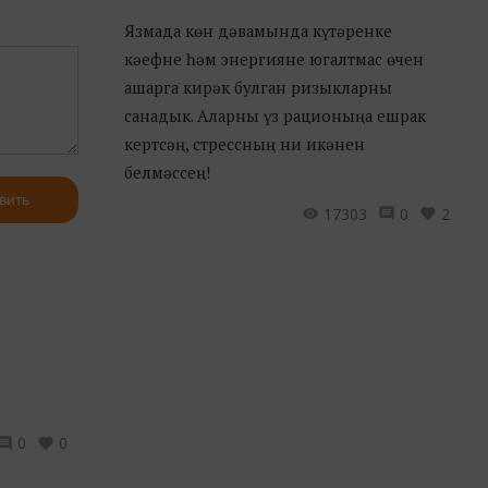
Язмада көн дәвамында күтәренке
кәефне һәм энергияне югалтмас өчен
ашарга кирәк булган ризыкларны
санадык. Аларны үз рационыңа ешрак
кертсәң, стрессның ни икәнен
белмәссең!
вить
17303
0
2
0
0