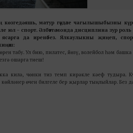
 көзгедә яшь, матур гәүдәле чагылышыбызны күрәс
е юл – спорт. Әлбәттә монда дисциплина зур роль
 ясарга да иренәбез. Ялкаулыкны җиңеп, спор
киңәш:
өрен табу. Ул бию, пилатес, йөзү, волейбол һәм башка
гезгә ошарга тиеш!
кка килә, чөнки тиз темп кирәкле кәеф тудыра. К
өйләнер өчен билгеле бер җырлар тыңлыйлар. Без д