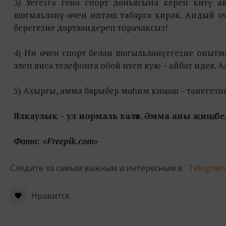
3) Үзегезгә генә спорт дөньясына кереп китү 
шөгыльләнү өчен иптәш табарга кирәк. Андый оч
берегезне дәртләндереп торачаксыз!
4) Ни өчен спорт белән шөгыльләнүегезне онытм
элеп яисә телефонга обой итеп кую – әйбәт идея. 
5) Ахыргы, әмма барыбер мөһим киңәш – тәнегезн
Ялкаулык – ул нормаль халәт. Әмма аны җиңә бел
Фото: «Freepik.com»
Следите за самым важным и интересным в
Telegram
Нравится