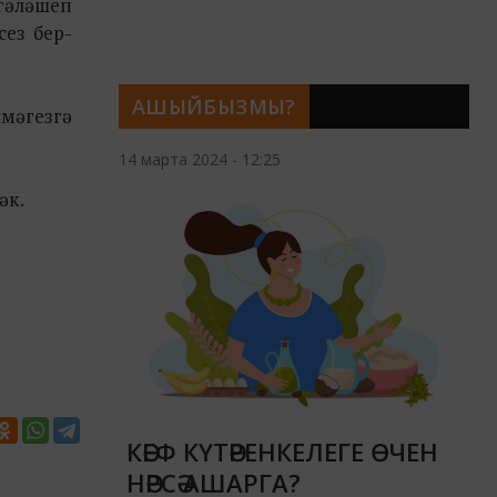
гәләшеп
сез бер-
АШЫЙБЫЗМЫ?
лмәгезгә
14 марта 2024 - 12:25
әк.
КӘЕФ КҮТӘРЕНКЕЛЕГЕ ӨЧЕН
НӘРСӘ АШАРГА?