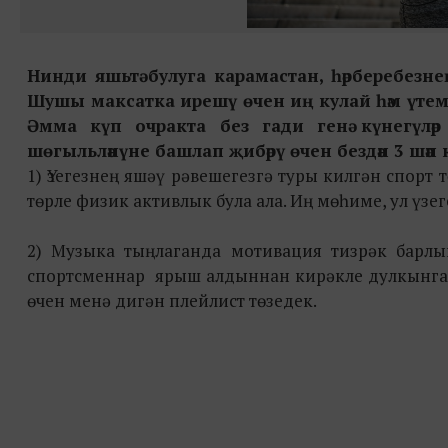
Нинди яшьтә булуга карамастан, һәрберебезнең
Шушы максатка ирешү өчен иң кулай һәм үтемл
Әмма күп очракта без гади генә күнегүләр
шөгыльләнүне башлап җибәрү өчен бездән 3 шәп 
1) Үзегезнең яшәү рәвешегезгә туры килгән спорт т
төрле физик активлык була ала. Иң мөһиме, ул үзе
2) Музыка тыңлаганда мотивация тизрәк барлы
спортсменнар ярыш алдыннан кирәкле дулкынга к
өчен менә дигән плейлист төзедек.