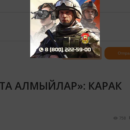
Авторизоваться
Отпра
ТА АЛМЫЙЛАР»: КАРАК
758