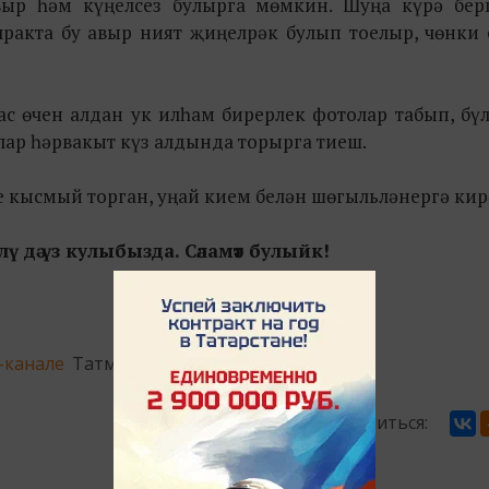
авыр һәм күңелсез булырга мөмкин. Шуңа күрә бер
ракта бу авыр ният җиңелрәк булып тоелыр, чөнки 
ас өчен алдан ук илһам бирерлек фотолар табып, бү
Алар һәрвакыт күз алдында торырга тиеш.
е кысмый торган, уңай кием белән шөгыльләнергә кир
ү дә үз кулыбызда. Сәламәт булыйк!
-канале
Татмедиа
Поделиться: