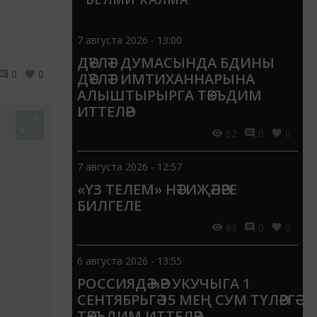
7 августа 2026 - 13:00
ДӘҮЛӘТ ДУМАСЫНДА БДИНЫ
0
0
ДӘҮЛӘТ ИМТИХАННАРЫНА
АЛЫШТЫРЫРГА ТӘКЪДИМ
ИТТЕЛӘР
62
0
0
7 августа 2026 - 12:57
«ҮЗ ТЕЛЕМ» НӘТИҖӘЛӘРЕ
БИЛГЕЛЕ
69
0
0
6 августа 2026 - 13:55
РОССИЯДӘ ҺӘР УКУЧЫГА 1
СЕНТЯБРЬГӘ 15 МЕҢ СУМ ТҮЛӘРГӘ
ТӘКЪДИМ ИТТЕЛӘР