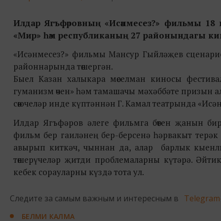
Илдар Ягъфәровның «Исәнмесез?» фильмы 18 
«Мир» һәм республиканың 27 районындагы кинот
«Исәнмесез?» фильмы Мансур Гыйләҗев сценари
район
нар
ында төшергән.
Быел Казан халыкара мөселман киносы фестив
гуманизм өчен» һәм тамашачы мәхәббәте призын а
сөючеләр инде күптәннән Г. Камал театрында «Исә
Илдар Ягъфәров әлеге фильмга бөтен җанын бире
фильм бер гаиләнең бер-берсенә һәрвакыт терәк 
авырып киткәч, чыннан да, алар барлык кыенл
төшерүчеләр җитди проблемаларны күтәрә. Әйтик
кебек сорауларны күздә тота ул.
Следите за самым важным и интересным в
Telegram
БЕЛМИ КАЛМА