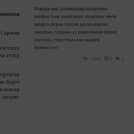
Язмада көн дәвамында күтәренке
азанның
кәефне һәм энергияне югалтмас өчен
ашарга кирәк булган ризыкларны
санадык. Аларны үз рационыңа ешрак
, Сарман
кертсәң, стрессның ни икәнен
гатендә
белмәссең!
ча театр
17304
0
2
шерелгән
ың берсе
фильмын
а әзерме