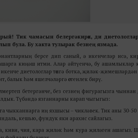
рый! Тик чамасын белергә кирәк, ди диетологла
ып була. Бу хакта тулырак безнең язмада.
иантларның берсе дип саный, ә икенчеләр исә, кир
 ашарга киңәш итми. Алар әйтүенчә, бу ашамлыклар
икенче диетологлар төнгә ботка, җиләк-җимешләрдән
, балык һәм яшелчәләргә өстенлек бирү.
 тилмертеп бетергәнче, без сезнең фигурагызга чыннан
лдык. Түбәндә язганнарны карап чыгыгыз:
а чыкканнарга иң яхшысы – чикләвек. Тик аны 30-50 
ндаль, кешью, фундук яки арахис сайлагыз.
, киви, чия, кара җиләк һәм кура җиләген ашагыз. 
ен файдалы булачак.