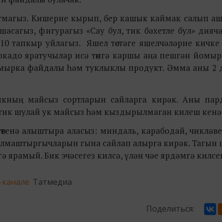
нытмагыз. Кишерне кырып, бер кашык каймак салып а
асагыз, фигурагыз «Сау бул, тик бәхетле бул» дияч
 10 тапкыр уйлагыз. Яшел төстәге яшелчәләрне кичк
окадо яратучылар исә төнгә каршы аңа пешгән йомырк
мырка файдалы һәм туклыклы продукт. Әмма аны 2 
ыкның майсыз сортларын сайларга кирәк. Аны пар
а, тик шулай ук майсыз һәм кыздырылмаган килеш кенә
 сөтенә алыштыра аласыз: миндаль, карабодай, чикләве
т алмаштыргычларын гына сайлап алырга кирәк. Тагын
гә ярамый. Бик эчәсегез килсә, үлән чәе ярдәмгә килсе
-канале
Татмедиа
Поделиться: