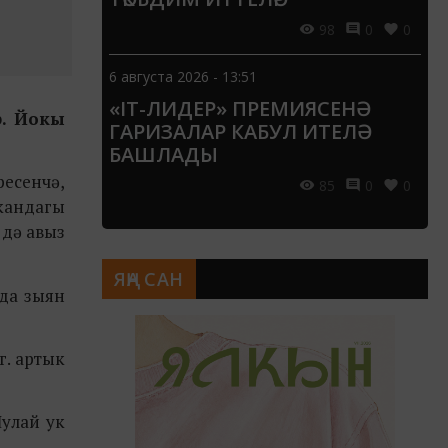
98
0
0
6 августа 2026 - 13:51
«IT-ЛИДЕР» ПРЕМИЯСЕНӘ
р. Йокы
ГАРИЗАЛАР КАБУЛ ИТЕЛӘ
БАШЛАДЫ
есенчә,
85
0
0
 кандагы
 дә авыз
ЯҢА САН
 да зыян
г. артык
Шулай ук