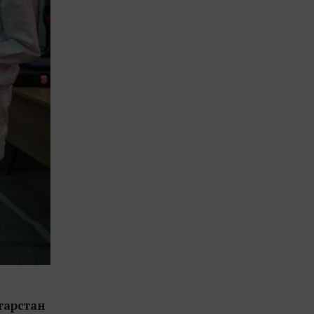
арстан