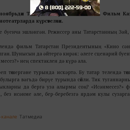
ноябрьдән Татарстан прокатына чыга. Фильм К
еатрларда күрсәтеләчәк.
е буенча эшләнгән.
Режиссер аны Татарстанның Зәй
алендә фильм Татарстан Президентының «Кино сән
л
ган
.
Шунысын да әйтергә кирәк: әлеге сценарий буен
нмесез?» нең
спектаклен дә күрә ала.
п төшергәне турында искәртә. Бу татар телендә тө
булырга вәгъдә бирүе турында сөйли. Тик туганнарн
ыкларны да бергә уза алырмы соң? «Исәнмесез?» 
, без исәнме әле, бер-беребезгә ярдәм кулы сузарг
-канале
Татмедиа