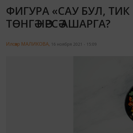
ФИГУРА «САУ БУЛ, ТИК 
ТӨНГӘ НӘРСӘ АШАРГА?
Илсөяр МАЛИКОВА,
16 ноября 2021 - 15:09