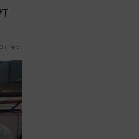
РТ
0
0