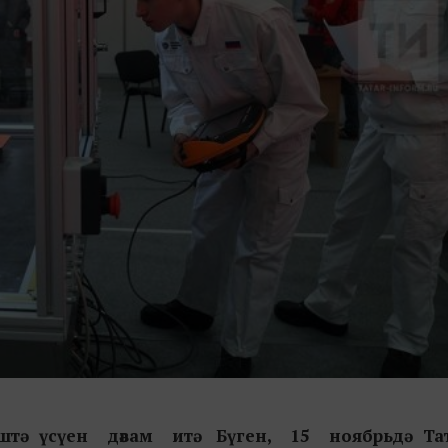
вештә үсүен дәвам итә.
Бүген
,
15 ноябрьдә Тат