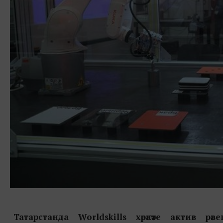
Татарстанда Worldskills хәрәкәте актив рә