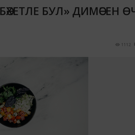
БӘХЕТЛЕ БУЛ» ДИМӘСЕН Ө
1112