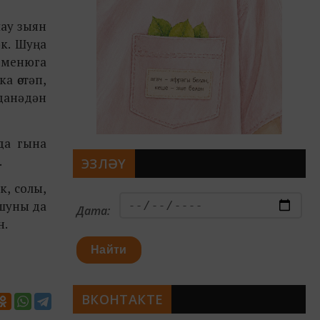
шау зыян
әк. Шуңа
е менюга
а өстәп,
данәдән
да гына
.
ЭЗЛӘҮ
к, солы,
 шуны да
Дата:
н.
Найти
ВКОНТАКТЕ