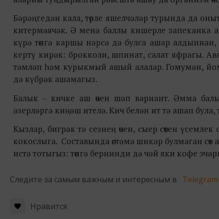
Бәрәңгедән кала, төрле яшелчәләр турында да о
китермәячәк. Ә менә баллы кишерле запеканка аш
күрә төнгә каршы нәрсә дә булса ашар алдыннан,
кертү кирәк: брокколи, шпинат, салат яфрагы. Ав
тәмләп һәм курыкмый ашый алалар. Гомумән, йо
дә күбрәк ашамагыз.
Балык – кичке аш өчен шәп вариант. Әмма бал
әзерләргә киңәш ителә. Кич белән ит тә ашап бул
Кызлар, бигрәк тә сезнең өчен, сыер сөтен үсемлек
кокослыга. Составында өстәмә шикәр булмаган сө
истә тотыгыз: төнгә бернинди дә чәй яки кофе эчәр
Следите за самым важным и интересным в
Telegram
Нравится