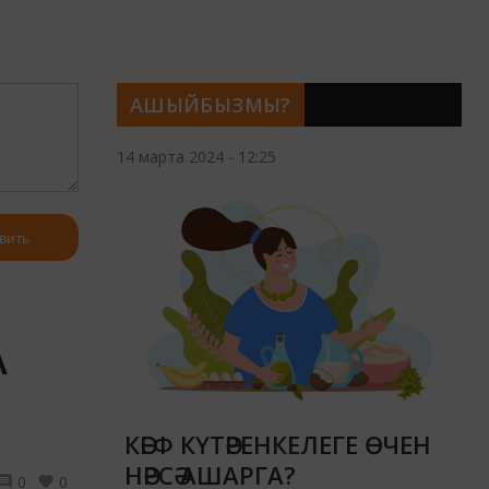
АШЫЙБЫЗМЫ?
14 марта 2024 - 12:25
вить
А
КӘЕФ КҮТӘРЕНКЕЛЕГЕ ӨЧЕН
НӘРСӘ АШАРГА?
0
0