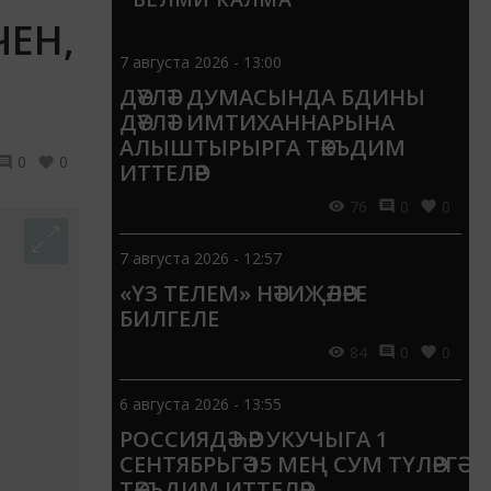
ЧЕН,
7 августа 2026 - 13:00
ДӘҮЛӘТ ДУМАСЫНДА БДИНЫ
ДӘҮЛӘТ ИМТИХАННАРЫНА
АЛЫШТЫРЫРГА ТӘКЪДИМ
0
0
ИТТЕЛӘР
76
0
0
7 августа 2026 - 12:57
«ҮЗ ТЕЛЕМ» НӘТИҖӘЛӘРЕ
БИЛГЕЛЕ
84
0
0
6 августа 2026 - 13:55
РОССИЯДӘ ҺӘР УКУЧЫГА 1
СЕНТЯБРЬГӘ 15 МЕҢ СУМ ТҮЛӘРГӘ
ТӘКЪДИМ ИТТЕЛӘР