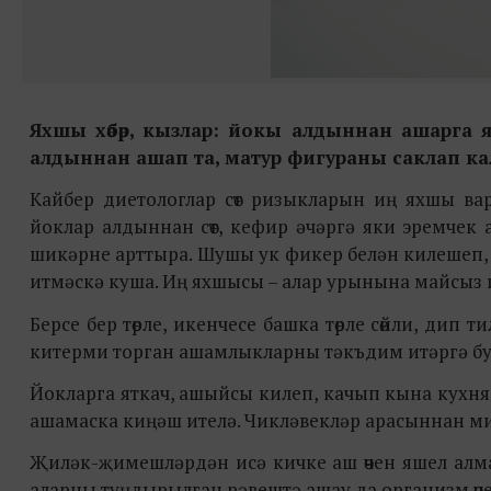
Яхшы хәбәр, кызлар: йокы алдыннан ашарга я
алдыннан ашап та, матур фигураны саклап кал
Кайбер диетологлар сөт ризыкларын иң яхшы вар
йоклар алдыннан сөт, кефир әчәргә яки эремчек
шикәрне арттыра. Шушы ук фикер белән килешеп, 
итмәскә куша. Иң яхшысы – алар урынына майсыз ит
Берсе бер төрле, икенчесе башка төрле сөйли, дип
китерми торган ашамлыкларны тәкъдим итәргә бу
Йокларга яткач, ашыйсы килеп, качып кына кухняг
ашамаска киңәш ителә. Чикләвекләр арасыннан ми
Җиләк-җимешләрдән исә кичке аш өчен яшел алма
аларны туңдырылган рәвештә ашау да организм өч