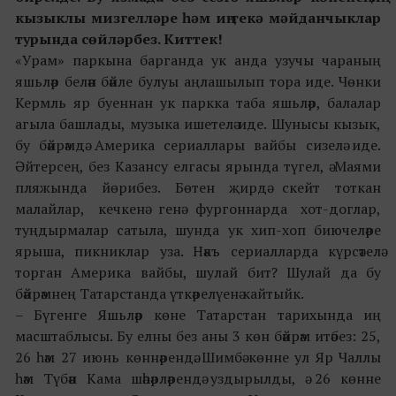
кызыклы мизгелләре һәм иң текә мәйданчыклар
турында
сөйләрбез
. Киттек
!
«Урам» паркына барганда ук анда узучы чараның
яшьләр белән бәйле булуы аңлашылып тора иде. Чөнки
Кермль яр буеннан ук паркка таба яшьләр, балалар
агыла башлады, музыка ишетелә иде. Шунысы кызык,
бу бәйрәмдә Америка сериаллары вайбы сизелә иде.
Әйтерсең, без Казансу елгасы ярында түгел, ә Маями
пляжында йөрибез. Бөтен җирдә скейт тоткан
малайлар, кечкенә генә фургоннарда хот-доглар,
туңдырмалар сатыла, шунда ук хип-хоп биючеләре
ярыша, пикниклар уза. Нәкъ сериалларда күрсәтелә
торган Америка вайбы, шулай бит? Шулай да бу
бәйрәмнең Татарстанда үткәрелүенә кайтыйк.
– Бүгенге Яшьләр көне Татарстан тарихында иң
масштаблысы. Бу елны без аны 3 көн бәйрәм итәбез: 25,
26 һәм 27 июнь көннәрендә. Шимбә көнне ул Яр Чаллы
һәм Түбән Кама шәһәрләрендә уздырылды, ә 26 көнне