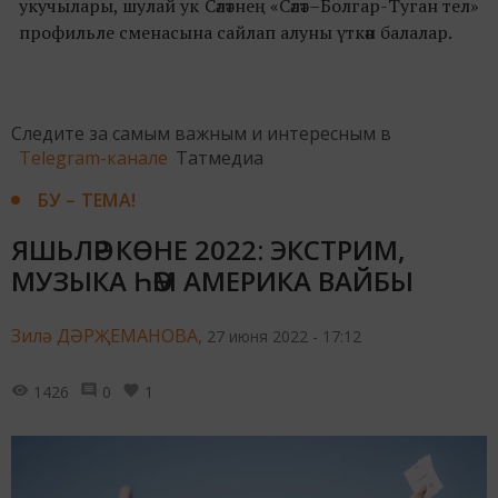
укучылары, шулай ук Сәләтнең «Сәләт–Болгар-Туган тел»
профильле сменасына сайлап алуны үткән балалар.
Следите за самым важным и интересным в
Telegram-канале
Татмедиа
БУ – ТЕМА!
ЯШЬЛӘР КӨНЕ 2022: ЭКСТРИМ,
МУЗЫКА ҺӘМ АМЕРИКА ВАЙБЫ
Зилә ДӘРҖЕМАНОВА,
27 июня 2022 - 17:12
1426
0
1