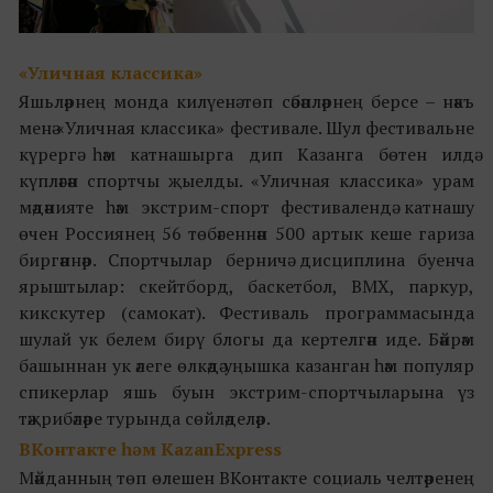
«
Уличная классика
»
Яшьләрнең монда килүенә төп сәбәпләрнең берсе – нәкъ
менә «Уличная классика» фестивале. Шул фестивальне
күрергә һәм катнашырга дип Казанга бөтен илдә
күпләгән спортчы җыелды. «Уличная классика» урам
мәдәнияте һәм экстрим-спорт фестивалендә катнашу
өчен Россиянең 56 төбәгеннән 500 артык кеше гариза
биргәннәр. Спортчылар берничә дисциплина буенча
ярыштылар: скейтборд, баскетбол, BMX, паркур,
кикскутер (самокат). Фестиваль программасында
шулай ук белем бирү блогы да кертелгән иде. Бәйрәм
башыннан ук әлеге өлкәдә уңышка казанган һәм популяр
спикерлар яшь буын экстрим-спортчыларына үз
тәҗрибәләре турында сөйләделәр.
ВКонтакте һәм KazanExpress
Мәйданның төп өлешен ВКонтакте социаль челтәренең