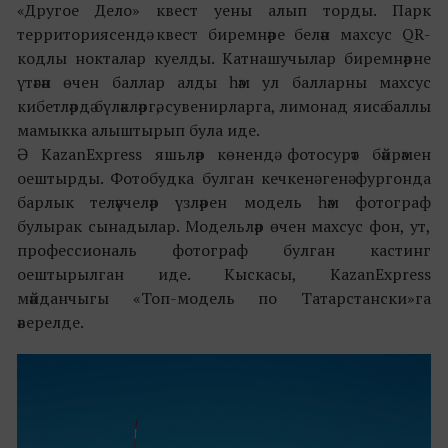
«Другое Дело» квест уены алып торды. Парк
территориясендә квест биремнәре белән махсус QR-
кодлы нокталар куелды. Катнашучылар биремнәрне
үтәгән өчен баллар алды һәм ул балларны махсус
кибетләрдә бүләкләргә, сувенирларга, лимонад яисә баллы
мамыкка алыштырып була иде.
Ә KazanExpress яшьләр көнендә фотосурәт бәйрәмен
оештырды. Фотобудка булган кечкенә генә фургонда
барлык теләүчеләр үзләрен модель һәм фотограф
булырак сынадылар. Модельләр өчен махсус фон, ут,
профессиональ фотограф булган кастинг
оештырылган иде. Кыскасы, KazanExpress
мәйданчыгы «Топ-модель по Татарстански»га
әверелде.