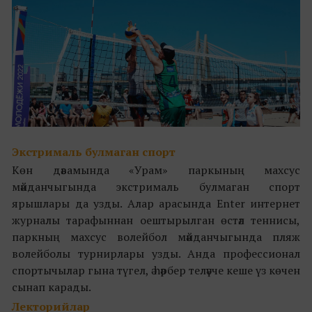
Экстрималь булмаган спорт
Көн дәвамында «Урам» паркының махсус
мәйданчыгында экстрималь булмаган спорт
ярышлары да узды. Алар арасында Enter интернет
журналы тарафыннан оештырылган өстәл теннисы,
паркның махсус волейбол мәйданчыгында пляж
волейболы турнирлары узды. Анда профессионал
спортычылар гына түгел, ә һәрбер теләүче кеше үз көчен
сынап карады.
Лекторийлар