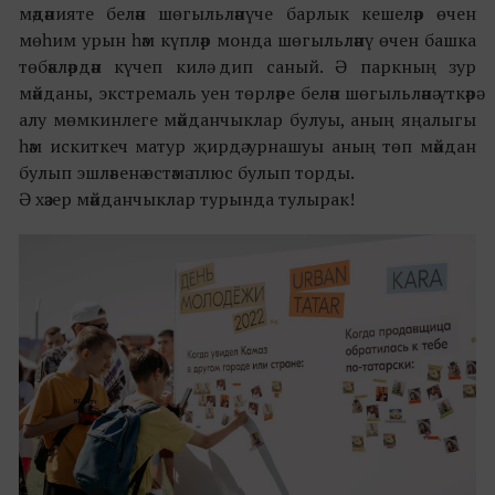
мәдәнияте белән шөгыльләнүче барлык кешеләр өчен
мөһим урын һәм күпләр монда шөгыльләнү өчен башка
төбәкләрдән күчеп килә дип саный. Ә паркның зур
мәйданы, экстремаль уен төрләре белән шөгыльләнә үткәрә
алу мөмкинлеге мәйданчыклар булуы, аның яңалыгы
һәм искиткеч матур җирдә урнашуы аның төп мәйдан
булып эшләвенә өстәмә плюс булып торды.
Ә хәзер мәйданчыклар турында тулырак!