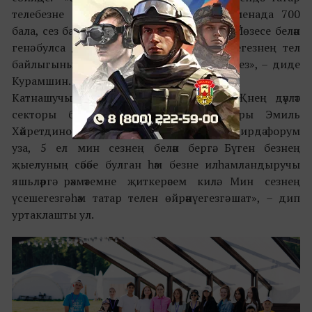
телебезне бергәләп шомартыйк. Бүген сменада 700
бала, сез барысы белән дә таныша аласыз. Йөзесе белән
генә булса да аралашып карагыз, сез үзегезнең тел
байлыгының ничек яхшырачагын күрерсез», – диде
Курамшин.
Катнашучыларга «АК БАРС» БАНК ГАҖнең дәүләт
секторы белән эшләү буенча директоры Эмиль
Хәйретдинов да мөрәҗәгать итте. «11 ел бу җирдә форум
уза, 5 ел мин сезнең белән бергә. Бүген безнең
җыелуның сәбәбе булган һәм безне илһамландыручы
яшьләргә рәхмәтемне җиткерәсем килә. Мин сезнең
үсешегезгә һәм татар телен өйрәнүегезгә шат», – дип
уртаклашты ул.