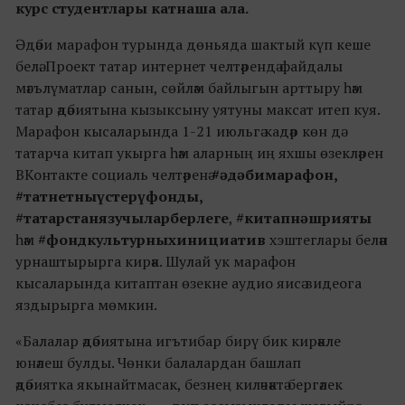
курс студентлары катнаша ала.
Әдәби марафон турында дөньяда шактый күп кеше
белә. Проект татар интернет челтәрендә файдалы
мәгълүматлар санын, сөйләм байлыгын арттыру һәм
татар әдәбиятына кызыксыну уятуны максат итеп куя.
Марафон кысаларында 1-21 июльгә кадәр көн дә
татарча китап укырга һәм аларның иң яхшы өзекләрен
ВКонтакте социаль челтәренә
#әдәбимарафон,
#татнетныүстерүфонды,
#татарстанязучыларберлеге
,
#китапнәшрияты
һәм
#фондкультурныхинициатив
хэштеглары белән
урнаштырырга кирәк. Шулай ук марафон
кысаларында китаптан өзекне аудио яисә видеога
яздырырга мөмкин.
«Балалар әдәбиятына игътибар бирү бик кирәкле
юнәлеш булды. Чөнки балалардан башлап
әдәбиятка якынайтмасак, безнең киләчәктә бергәлек