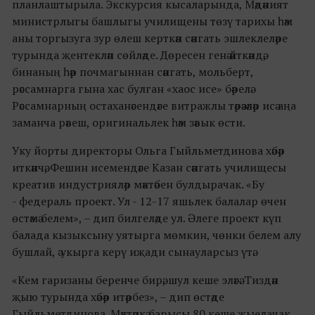
планлаштырыла. Экскурсия кысаларында, Мәдәният
министрлыгы башлыгы училищены төзү тарихы һәм
аны торгызуга зур өлеш керткән сәнгать эшлеклеләре
турында җентекләп сөйләде. Дөресен генә әйткәндә,
бинаның һәр почмагыннан сәнгать, мольберт,
рәссамнарга гына хас булган «хаос исе» бәрелә.
Рәссамнарның остаханәсендәге витражлы тәрәзәләр исә аңа
заманча рәвеш, оригинальлек һәм зәвык өсти.
Уку йорты директоры Ольга Гыйльметдинова хәбәр
иткәнчә, Фешин исемендәге Казан сәнгать училищесы
креатив индустрияләр мәктәбен булдырачак. «Бу
- федераль проект. Ул - 12-17 яшьлек балалар өчен
өстәмә белем», – дип билгеләде ул. Әлеге проект күп
балада кызыксыну уятырга мөмкин, чөнки белем алу
бушлай, ә укырга керү иҗади сынауларсыз үтә.
«Кем гаризаны беренче бирә, шул кеше эләгә. Тиздән
җыю турында хәбәр итәрбез», – дип өстәде
Гыйльметдинова. Мәктәпкә барысы 80 кеше җыелачак,