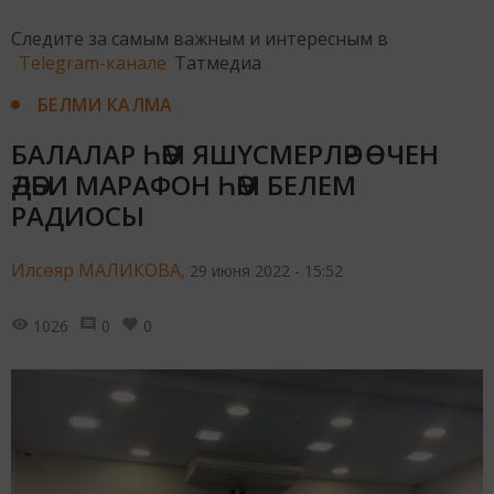
Следите за самым важным и интересным в
Telegram-канале
Татмедиа
БЕЛМИ КАЛМА
БАЛАЛАР ҺӘМ ЯШҮСМЕРЛӘР ӨЧЕН
ӘДӘБИ МАРАФОН ҺӘМ БЕЛЕМ
РАДИОСЫ
Илсөяр МАЛИКОВА,
29 июня 2022 - 15:52
1026
0
0