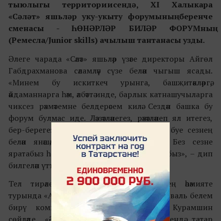
тыюлыгы территориисендә, XI Халыкара
«Сәләт» яшьләр уку-укыту форумының беренче
сменасы - ҺӨНӘРЛӘР БИЛӘР ФОРУМның
(Ремесла/Junior skills) ачылыш тантанасы узды.
Әлеге чарада «Сәләт» яшьләр үзәге директоры Айгөл
Габдрахманова сәламләү сүзе белән чыгыш ясады.
«Минем бу искиткеч урынга, башҗитәкләргә,
әйдаманнарга һәм, әлбәттә инде, барлык катнашучыларга
чиксез рәхмәтемне белдерәсем килә. Сездән башка бу
форум булмас иде. Ләззәтләнегез, рәхәтләнеп ял итегез,
бер-берегез белән танышыгыз һәм гомер буе сезнең
белән янәшәдә булачак дуслар табыгыз. Без сезне
яратабыз һәм һәрвакыт «Сәләт»тә күрергә шатбыз», – дип
билгеләп үтте ул.
Тел тирәлегендә татар телен өйрәнүнең әһәмияте
турында «Адымнар – Алабуга» Полилингваль белем
бирү комплексы директоры Надир Курамшин
сөйләде. «Әйдәгез шушы дүрт көн эчендә татар