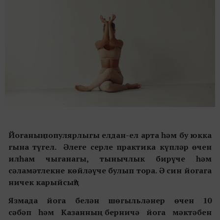
Йоганың популярлыгы елдан-ел арта һәм бу юкка
гына түгел. Әлеге серле практика күпләр өчен
илһам чыганагы, тынычлык бирүче һәм
сәламәтлекне көйләүче булып тора. Ә син йогага
ничек карыйсың?
Язмада йога белән шөгыльләнер өчен 10
сәбәп һәм Казанның берничә йога мәктәбен