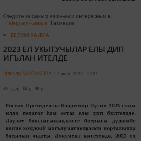
Следите за самым важным и интересным в
Telegram-канале
Татмедиа
БЕЛМИ КАЛМА
2023 ЕЛ УКЫТУЧЫЛАР ЕЛЫ ДИП
ИГЪЛАН ИТЕЛДЕ
Илсөяр МАЛИКОВА,
27 июня 2022 - 17:01
1378
0
0
Россия Президенты Владимир Путин 2023 елны
илдә педагог һәм остаз елы дип билгеләде.
Дәүләт башлыгының әлеге боерыгы дүшәмбе
көнне хокукый мәгълүматның рәсми порталында
басылып чыкты. Документ нигезендә, 2023 ел