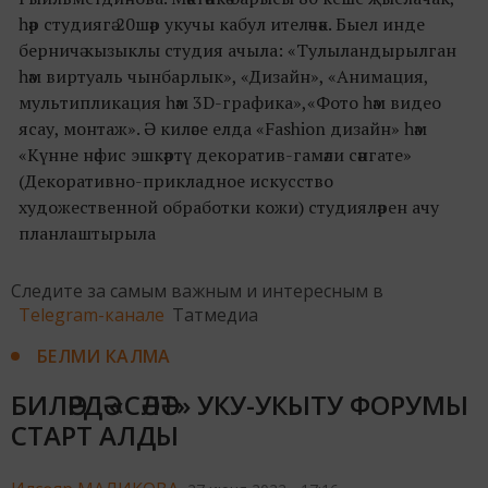
һәр студиягә 20шәр укучы кабул ителәчәк. Быел инде
берничә кызыклы студия ачыла: «Тулыландырылган
һәм виртуаль чынбарлык», «Дизайн», «Анимация,
мультипликация һәм 3D-графика»,«Фото һәм видео
ясау, монтаж». Ә киләсе елда «Fashion дизайн» һәм
«Күнне нәфис эшкәртү декоратив-гамәли сәнгате»
(Декоративно-прикладное искусство
художественной обработки кожи) студияләрен ачу
планлаштырыла
Следите за самым важным и интересным в
Telegram-канале
Татмедиа
БЕЛМИ КАЛМА
БИЛӘРДӘ «СӘЛӘТ» УКУ-УКЫТУ ФОРУМЫ
СТАРТ АЛДЫ