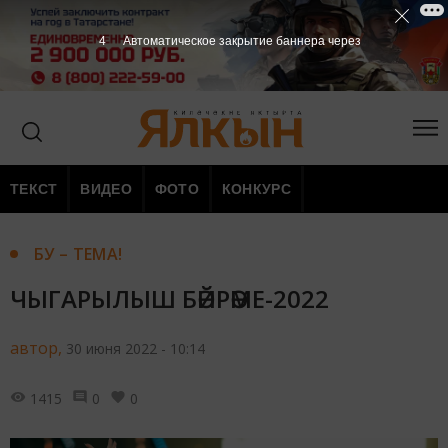
2
Автоматическое закрытие баннера через
ТЕКСТ
ВИДЕО
ФОТО
КОНКУРС
БУ – ТЕМА!
ЧЫГАРЫЛЫШ БӘЙРӘМЕ-2022
автор,
30 июня 2022 - 10:14
1415
0
0