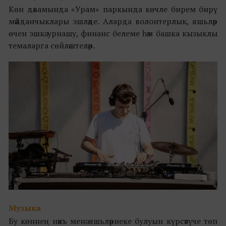
Көн дәвамында «Урам» паркында көчле бирем бирү
мәйданчыклары эшләде. Аларда волонтерлык, яшьләр
өчен эшкә урнашу, финанс белеме һәм башка кызыклы
темаларга сөйләштеләр.
Музыка
Бу көннең нәкъ менә яшьләрнеке булуын күрсәтүче төп