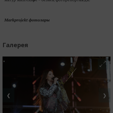
Markprojekt фотолары
Галерея
❮
❯