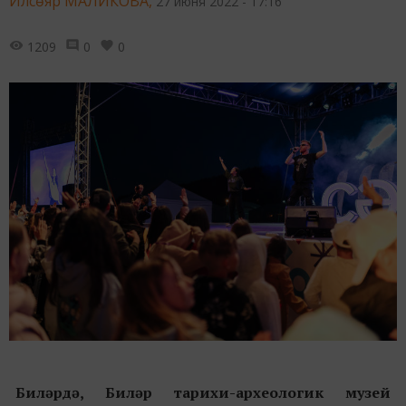
Илсөяр МАЛИКОВА,
27 июня 2022 - 17:16
1209
0
0
Биләрдә, Биләр тарихи-археологик музей