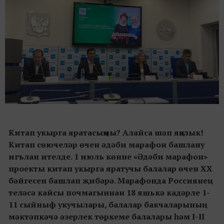
Китап укырга яратасыңмы? Алайса шәп яңалык!
Китап сөючеләр өчен әдәби марафон башлану
игълан ителде. 1 июль көнне «Әдәби марафон»
проекты китап укырга яратучы балалар өчен XX
бәйгесен башлап җибәрә. Марафонда Россиянең
теләсә кайсы почмагыннан 18 яшькә кадәрле 1-
11 сыйныф укучылары, балалар бакчаларының
мәктәпкәчә әзерлек төркеме балалары һәм I-II