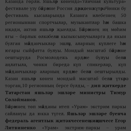
Казанда гөрли. Яшьләр көнендә «Уличная культура»
фестивале узу бәйрәмне Россия дәрәҗәсенә күтәрә. Чөнки бу
фестиваль кысаларында Казанга илебезнең 50
регионыннан спортчылар, музыкантлар һәм башка
иҗади, актив яшьләр җыелды. Бәйрәмнең иң мөһим
ягы – барлык өлкә белән кызыксынучыларга да якын
булган мәйданчыклар эшләү, аларның күплеге һәм
югары сыйфатта булуы. Мондый масштаб бәйрәмне
оештыруда Росмолодежь ярдәме булуы белән
аңлатыла, чөнки биредә күп спикерлар, күп
мәйданчыклар аларның ярдәме белән оештырылды.
Казан яшьләр көнен мондый масштаб белән үткәрә
торган,10 регионның берсе булды, –
дип җиткерде
Татарстан яшьләр эшләре министры Тимур
Сөләйманов.
Бәйрәмнең төп мәйданы итеп «Урам» экстрим паркы
сайлануы да юкка түгел.
Яшьләр эшләре буенча
федераль агентлык җитәкчесенең киңәшчесе Егор
Литвиненко
«Урам» экстрим-паркы – урам