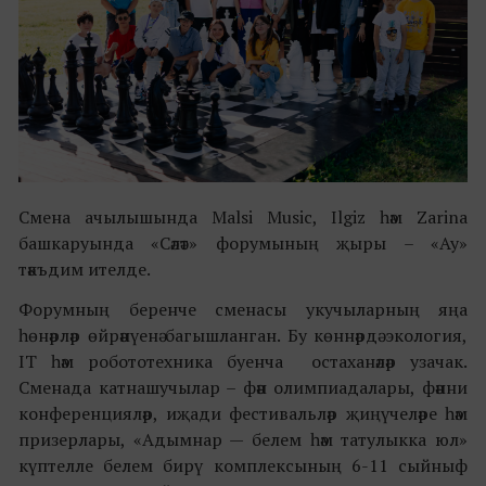
Смена ачылышында Malsi Music, Ilgiz һәм Zarina
башкаруында «Сәләт» форумының җыры – «Ау»
тәкъдим ителде.
Форумның беренче сменасы укучыларның яңа
һөнәрләр өйрәнүенә багышланган. Бу көннәрдә экология,
IT һәм робототехника буенча остаханәләр узачак.
Сменада катнашучылар – фән олимпиадалары, фәнни
конференцияләр, иҗади фестивальләр җиңүчеләре һәм
призерлары, «Адымнар — белем һәм татулыкка юл»
күптелле белем бирү комплексының 6-11 сыйныф