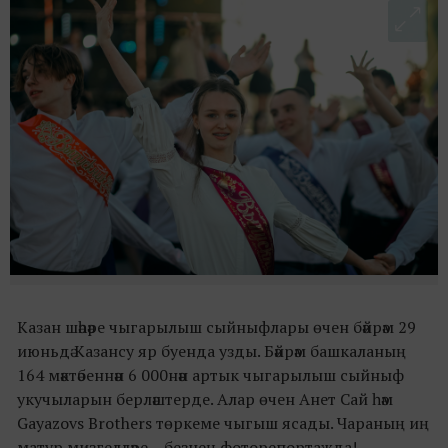
Казан шәһәре чыгарылыш сыйныфлары өчен бәйрәм 29
июньдә Казансу яр буенда узды. Бәйрәм башкаланың
164 мәктәбеннән 6 000нән артык чыгарылыш сыйныф
укучыларын берләштерде. Алар өчен Анет Сай һәм
Gayazovs Brothers төркеме чыгыш ясады. Чараның иң
матур мизгелләре – безнең фоторепортажда!