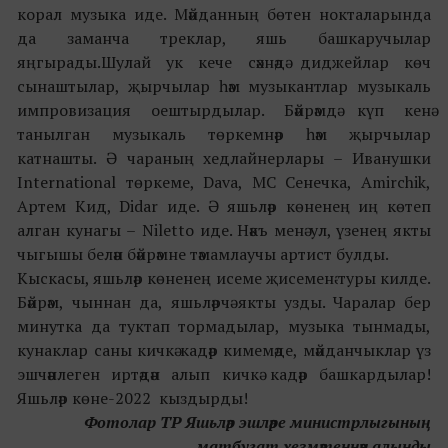
корал музыка иде. Мәйданның бөтен нокталарында
да заманча треклар, яшь башкаручылар
яңгырады.Шулай ук кече сәхнәдә диджейлар көч
сынаштылар, җырчылар һәм музыкантлар музыкаль
импровизация оештырдылар. Бәйрәмдә күп кенә
танылган музыкаль төркемнәр һәм җырчылар
катнашты. Ә чараның хедлайнерлары – Иванушки
International төркеме, Dava, МС Сенечка, Amirchik,
Артем Кид, Didar
иде
. Ә яшьләр көненең иң көтеп
алган кунагы
–
Niletto иде. Нәкъ менә ул, үзенең якты
чыгышы белән бәйрәмне тәмамлаучы артист булды.
Кыскасы, яшьләр көне
нең исеме җисеменә
туры килде.
Бәйрәм
,
чыннан да
,
яшьләрчә якты узды. Чаралар бер
минутка да туктап тормадылар, музыка тынмады,
кунаклар саны кичкә кадәр кимемәде, мәйданчыклар үз
эшчәнлеген иртәдән алып кичкә кадәр башкардылар!
Яшьләр көне-2022 кыздырды!
Фотолар ТР Яшьләр эшләре министрлыгының
матбугат хезмәтеннән алынды