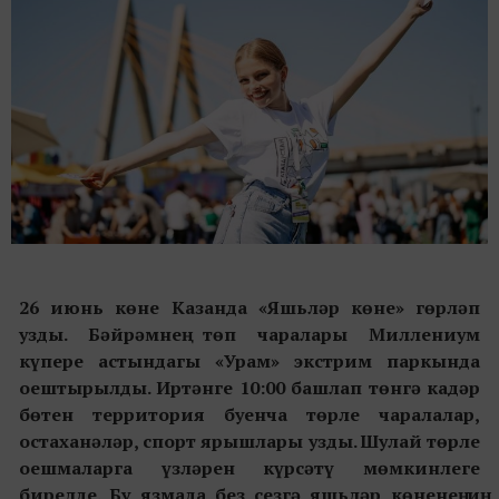
26 июнь көне Казанда
«
Яшьләр көне
»
гөрләп
узды. Бәйрәмнең төп чаралары Миллениум
күпере астындагы
«
Урам
»
экстрим паркында
оештырылды
. Иртәнге 10:00 башлап төнгә кадәр
бөтен территория буенча төрле чаралалар,
остаханәләр, спорт ярышлары узды. Шулай төрле
оешмаларга үзләрен күрсәтү мөмкинлеге
бирелде. Бу язмада без сезгә яшьләр көненең иң