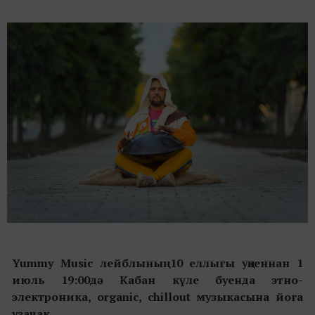
Yummy Music лейблының 10 еллыгы уңаеннан 1
июль 19:00дә Кабан күле буенда этно-
электроника, organic, chillout музыкасына йога
узачак.