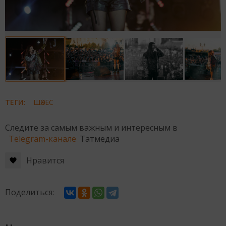
ТЕГИ:
ШӘХЕС
Следите за самым важным и интересным в
Telegram-канале
Татмедиа
Нравится
Поделиться: