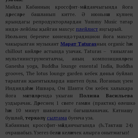
Майда Кабанның кроссфит-мәйданчыгында йога
дәресләре башланып китте. Ә июньнән күлнең
ярындагы репродукторлардан Yummy Music татар
инди-лейблы җыйган махсус
плейлист
яңгырый
.
Июльнең беренче көнендә традицион йога махсус
чакырылган музыкант
Марат Taturas
ның organic һәм
chillout көйләре астында узачак. Taturas – танылган
мультиинструменталчы, аның композицияләрен
Ganesha yoga, Buddha lounge essental India, Buddha
grooves, The lotus lounge garden кебек дөнья буйлап
таралган җыентыкларда ишетеп була. Йоганың үзен
Индиядә һәм Ишвара, Ом Шанти Ом кебек халыкара
йога мәктәпләрендә укыган
Полина Васильева
уздырачак. Дәреснең 1 сәгате гамәли (практик) өлешкә
һәм 10 минут шавасанага багышланачак. Катнашу
бушлай,
теркәлү
сылтама
буенча уза.
Кабанның кроссфит-мәйданчыгында (Һ.Такташ 24)
очрашабыз. Үзегез белән келәмчек алырга онытмагыз!