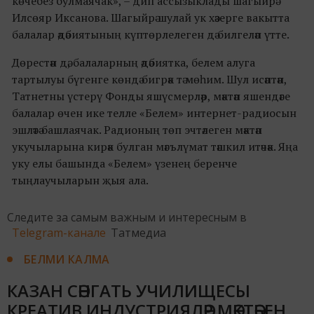
көчебез булмаячак», – дип ассызыклады шагыйрә
Илсөяр Иксанова. Шагыйрә шулай ук хәзерге вакытта
балалар әдәбиятының күптөрлелеген дә билгеләп үтте.
Дөрестән дә, балаларның әдәбиятка, белем алуга
тартылуы бүгенге көндә бигрәк тә мөһим. Шул исәптән,
Татнетны үстерү Фонды яшүсмерләр, мәктәп яшендәге
балалар өчен ике телле «Белем» интернет-радиосын
эшләтә башлаячак. Радионың төп эчтәлеген мәктәп
укучыларына кирәк булган мәгълүмат тәшкил итәчәк. Яңа
уку елы башында «Белем» үзенең беренче
тыңлаучыларын җыя ала.
Следите за самым важным и интересным в
Telegram-канале
Татмедиа
БЕЛМИ КАЛМА
КАЗАН СӘНГАТЬ УЧИЛИЩЕСЫ
КРЕАТИВ ИНДУСТРИЯЛӘР МӘКТӘБЕН