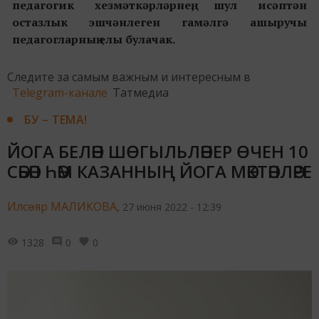
педагогик хезмәткәрләрнең, шул исәптән
остазлык эшчәнлеген гамәлгә ашыручы
педагогларның елы булачак.
Следите за самым важным и интересным в
Telegram-канале
Татмедиа
БУ – ТЕМА!
ЙОГА БЕЛӘН ШӨГЫЛЬЛӘНЕР ӨЧЕН 10
СӘБӘП ҺӘМ КАЗАННЫҢ ЙОГА МӘКТӘПЛӘРЕ
Илсөяр МАЛИКОВА,
27 июня 2022 - 12:39
1328
0
0