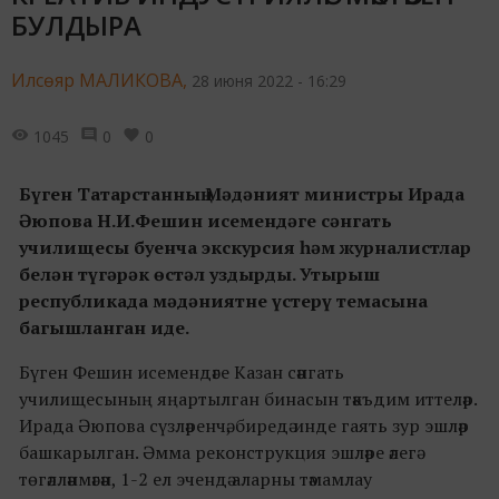
БУЛДЫРА
Илсөяр МАЛИКОВА,
28 июня 2022 - 16:29
1045
0
0
Бүген Татарстанның Мәдәният министры Ирада
Әюпова Н.И.Фешин исемендәге сәнгать
училищесы буенча экскурсия һәм журналистлар
белән түгәрәк өстәл уздырды. Утырыш
республикада мәдәниятне үстерү темасына
багышланган иде.
Бүген Фешин исемендәге Казан сәнгать
училищесының яңартылган бинасын тәкъдим иттеләр.
Ирада Әюпова сүзләренчә, биредә инде гаять зур эшләр
башкарылган. Әмма реконструкция эшләре әлегә
төгәлләнмәгән, 1-2 ел эчендә аларны тәмамлау