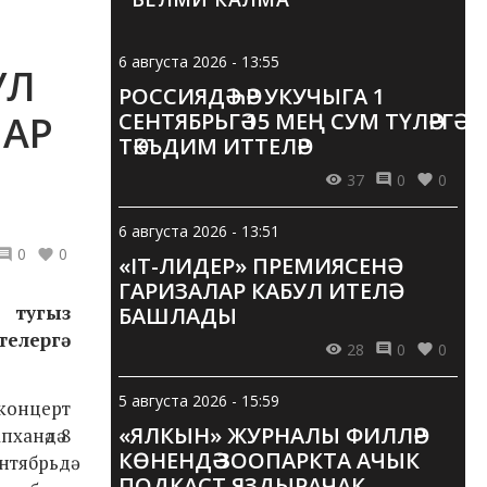
6 августа 2026 - 13:55
УЛ
РОССИЯДӘ ҺӘР УКУЧЫГА 1
НАР
СЕНТЯБРЬГӘ 15 МЕҢ СУМ ТҮЛӘРГӘ
ТӘКЪДИМ ИТТЕЛӘР
37
0
0
6 августа 2026 - 13:51
0
0
«IT-ЛИДЕР» ПРЕМИЯСЕНӘ
ГАРИЗАЛАР КАБУЛ ИТЕЛӘ
 тугыз
БАШЛАДЫ
телергә
28
0
0
5 августа 2026 - 15:59
концерт
«ЯЛКЫН» ЖУРНАЛЫ ФИЛЛӘР
ханәдә 8
КӨНЕНДӘ ЗООПАРКТА АЧЫК
нтябрьдә
ПОДКАСТ ЯЗДЫРАЧАК