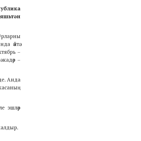
публика
 яшьтән
ёрларны
да әйтә.
ктябрь –
 кадәр –
де. Анда
касаның
ле эшләр
калдыр.