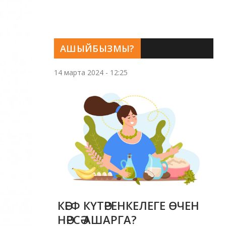
АШЫЙБЫЗМЫ?
14 марта 2024 - 12:25
КӘЕФ КҮТӘРЕНКЕЛЕГЕ ӨЧЕН
НӘРСӘ АШАРГА?