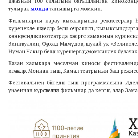
джазның 100 еллыгына багышланган киноконцерт
тулырак
монда
танышырга мөмкин.
Фильмнарны карау кысаларында режиссерлар һәм 
күренекле шәхесләр белән очрашып, кызыксындырг
көннәрендә кинотеатрда хәзерге заманның күренек
Зиннәтуллин, Фәрхад Мәхмүдов, шулай ук
«Великоле
Нуман Чакыр белән күрешергә дә мөмкинлек булачак
Казан халыкара мөселман киносы фестивалендә
итәчәкләр. Моннан тыш, Камал театрының баш режиссеры
Фестивальнең бәйгедән тыш программасына Идел б
уңаеннан күрсәтеләчәк фильмнар да кергән, алар Заманч