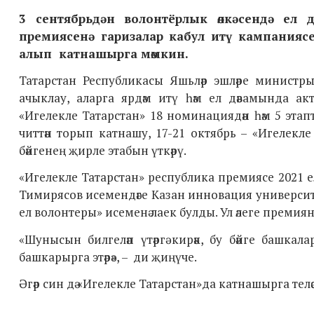
3 сентябрьдән волонтёрлык өлкәсендә ел д
премиясен
ә
гаризалар кабул итү
кампаниясе
алып катнашырга мөмкин.
Татарстан Республикасы Яшьләр эшләре минист
ачыклау, аларга ярдәм итү һәм ел дәвамында акти
«Игелекле Татарстан» 18 номинациядән һәм 5 этапт
читтән торып катнашу, 17-21 октябрь – «Игелекле
бәйгенең җирле этабын үткәрү.
«Игелекле Татарстан» республика премиясе 2021 
Тимирясов
исемендәге К
азан инновация универси
ел волонтеры» исеменә лаек булды. Ул әлеге премиян
«Шунысын билгеләп үтәргә кирәк, бу бәйге башкаларг
башкарырга этәрә», – ди җиңүче.
Әгәр син дә «Игелекле Татарстан»да катнашырга те