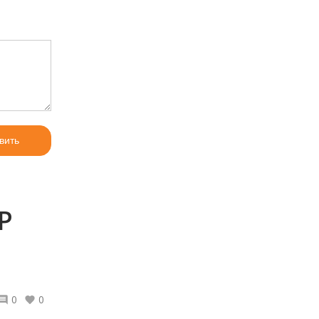
вить
Р
0
0