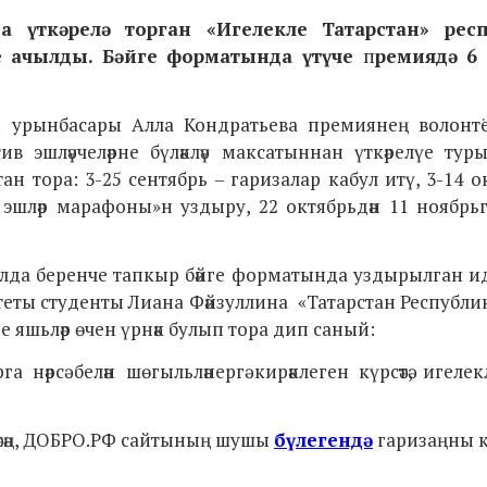
а үткәрелә торган
«Игелекле Татарстан» рес
 ачылды.
Бәйге форматында үтүче
п
ремиядә 6
ры урынбасары Алла Кондратьева премиянең волонт
в эшләүчеләрне бүләкләү максатыннан үткәрелүе турын
ан тора: 3-25 сентябрь – гаризалар кабул итү, 3-14 о
 эшләр марафоны»н уздыру, 22 октябрьдән 11 ноябрьгә
елда беренче тапкыр бәйге форматында уздырылган и
теты
студенты Лиана Фәйзуллина
«Татарстан Республи
е яшьләр өчен үрнәк булып тора дип саный:
а нәрсә белән шөгыльләнергә кирәклеген күрсәтә, игелек
ләсәң, ДОБРО.РФ сайтының шушы
бүлегендә
гаризаңны 