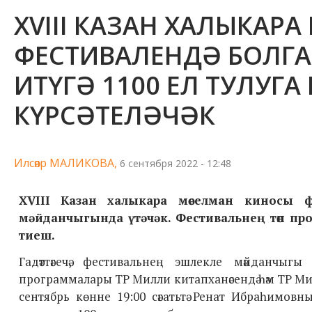
XVIII КАЗАН ХАЛЫКАР
ФЕСТИВАЛЕНДӘ БОЛГА
ИТҮГӘ 1100 ЕЛ ТУЛУ
КҮРСӘТЕЛӘЧӘК
Илсөяр МАЛИКОВА,
6 сентября 2022 - 12:48
XVIII
Казан халыкара мөселман киносы фе
мәйданчыгында үтәчәк. Фестивальнең төп пр
тиеш.
Гадәттәгечә, фестивальнең эшлекле мәйданчыг
программалары ТР Милли китапханәсендә һәм ТР Ми
сентябрь көнне 19:00 сәгатьтә Ренат Ибраһимовны