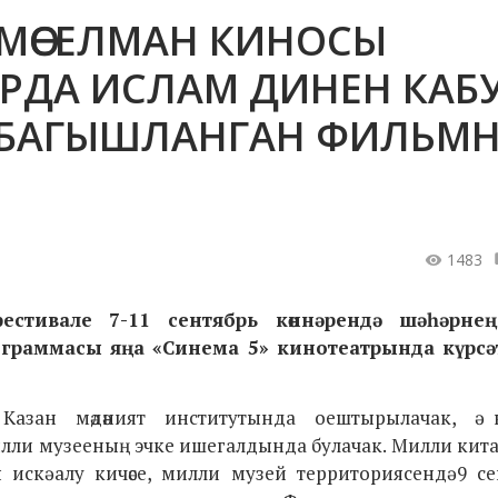
А МӨСЕЛМАН КИНОСЫ
РДА ИСЛАМ ДИНЕН КАБ
ГА БАГЫШЛАНГАН ФИЛЬМ
1483
стивале 7-11 сентябрь көннәрендә шәһәрнең
ограммасы яңа «Синема 5» кинотеатрында күрсә
ы Казан мәдәният институтында оештырылачак, ә 
лли музееның эчке ишегалдында булачак. Милли китап
 искә алу кичәсе, милли музей территориясендә 9 се