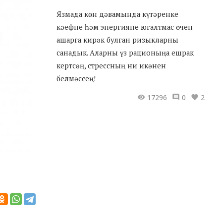
Язмада көн дәвамында күтәренке
кәефне һәм энергияне югалтмас өчен
ашарга кирәк булган ризыкларны
санадык. Аларны үз рационыңа ешрак
кертсәң, стрессның ни икәнен
белмәссең!
17296
0
2