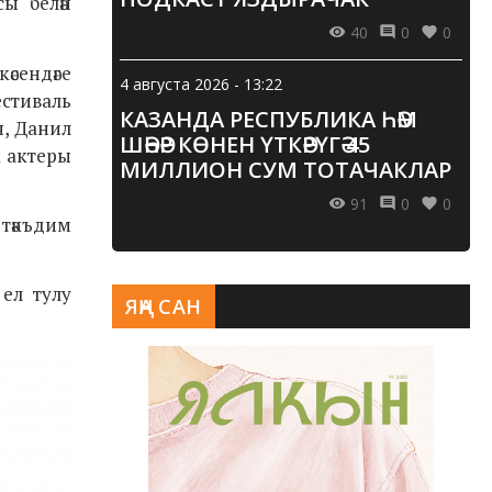
ы белән
40
0
0
сендәге
4 августа 2026 - 13:22
естиваль
КАЗАНДА РЕСПУБЛИКА ҺӘМ
я, Данил
ШӘҺӘР КӨНЕН ҮТКӘРҮГӘ 45
 актеры
МИЛЛИОН СУМ ТОТАЧАКЛАР
91
0
0
тәкъдим
 ел тулу
ЯҢА САН