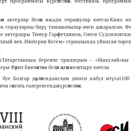
 программасы күрсәтеләчәк. Фестиваль программас
актерлар белән иҗади очрашулар көтелә. Кино өлкә
ан сорауларны бирү тамашачылар өчен дә каралган. Ф
ле актерлары Тимур Гарәфетдинов, Олеся Судзиловска
пный век. Империя Кесем»
сериалында уйнаган төрек
.
 Татарстанның беренче триллерын – «Микулай»ны 
 Фәрит Бикчәнтәев белән әңгәмә оештыру көтелә.
уе Болгар дәүләтендә ислам динен кабул итүгә 1100
а сәнгать галереясендә күрсәтеләчәк.