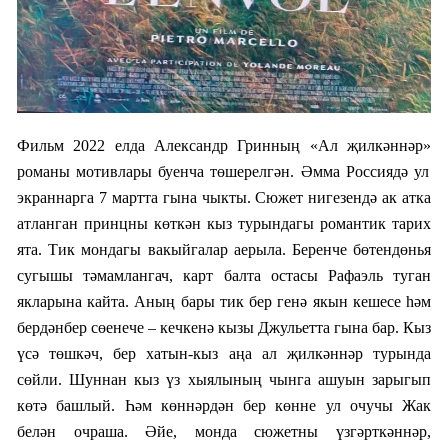
Фильм 2022 елда Александр Гринның
«
Ал җилкәннәр
»
романы мотивлары буенча төшерелгән. Әмма Россиядә ул
экраннарга 7 мартта гына чыкты. Сюжет нигезендә ак атка
атланган принцны көткән кыз турындагы романтик тарих
ята. Тик мондагы вакыйгалар аерыла. Беренче бөтендөнья
сугышы тәмамлангач, карт балта остасы Рафаэль туган
якларына кайта. Аның бары тик бер генә якын кешесе һәм
бердәнбер сөенече – кечкенә кызы Джульетта гына бар. Кыз
үсә төшкәч, бер хатын-кыз аңа ал җилкәннәр турында
сөйли. Шуннан кыз үз хыялының чынга ашуын зарыгып
көтә башлый. Һәм көннәрдән бер көнне ул очучы Жак
белән очраша. Әйе, монда сюжетны үзгәрткәннәр,