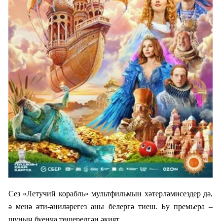
Сез «Летучий корабль» мультфильмын хәтерләмисездер дә,
ә менә әти-әниләрегез аны белергә тиеш. Бу премьера –
шуның буенча төшерелгән әкият.