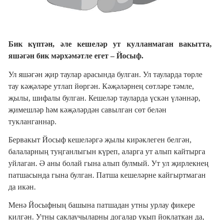
Бик күптән, әле кешеләр ут кулланмаган вакытта,
яшәгән бик мәрхәмәтле егет – Йосыф.
Ул яшәгән җир таулар арасында булган. Ул тауларда төрле
тау кәҗәләре утлап йөргән. Кәҗәләрнең сөтләре тәмле,
җылы, шифалы булган. Кешеләр тауларда үскән үләннәр,
җимешләр һәм кәҗәләрдән савылган сөт белән
тукланганнар.
Бервакыт Йосыф кешеләргә җылы кирәклеген белгән,
балаларның туңганлыгын күреп, аларга ут алып кайтырга
уйлаган. Ә аны болай гына алып булмый. Ут ул җирлекнең
патшасында гына булган. Патша кешеләрне кайгыртмаган
да икән.
Менә Йосыфның башына патшадан утны урлау фикере
килгән. Утны саклаучыларны догалар укып йоклаткан да,