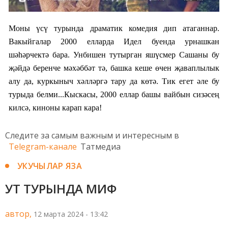
Моны үсү турында драматик комедия дип атаганнар.
Вакыйгалар 2000 елларда Идел буенда урнашкан
шәһәрчектә бара. Унбишен тутырган яшүсмер Сашаны бу
җәйдә беренче мәхәббәт тә, башка кеше өчен җаваплылык
алу да, куркыныч хәлләргә тару да көтә. Тик егет әле бу
турыда белми...Кыскасы, 2000 еллар башы вайбын сизәсең
килсә, киноны карап кара!
Следите за самым важным и интересным в
Telegram-канале
Татмедиа
УКУЧЫЛАР ЯЗА
УТ ТУРЫНДА МИФ
автор,
12 марта 2024 - 13:42