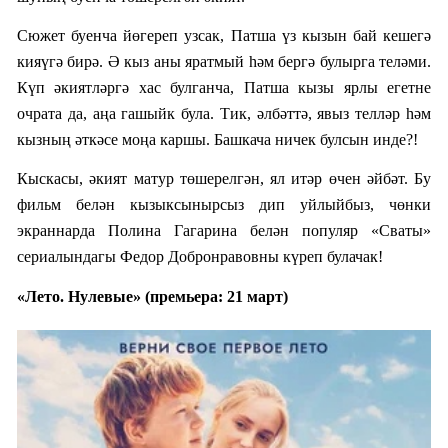
Сюжет буенча йөгереп узсак, Патша үз кызын бай кешегә
кияүгә бирә. Ә кыз аны яратмый һәм бергә булырга теләми.
Күп әкиятләргә хас булганча, Патша
кызы ярлы егетне
очрата да, аңа гашыйк була. Тик, әлбәттә, явыз телләр һәм
кызның әткәсе моңа каршы. Башкача ничек булсын инде?!
Кыскасы, әкият матур төшерелгән, ял итәр өчен әйбәт. Бу
фильм белән кызыксынырсыз дип уйлыйбыз, чөнки
экраннарда Полина Гагарина белән популяр «Сваты»
сериалындагы Федор Добронравовны күреп булачак!
«Лето. Нулевые» (премьера: 21 март)