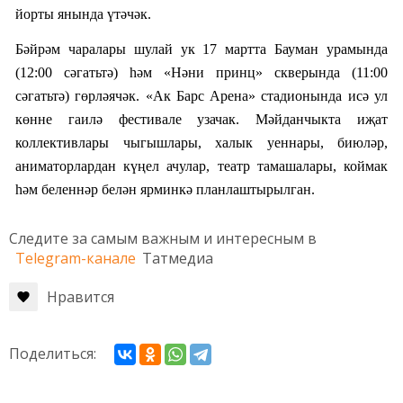
йорты янында
үтәчәк.
Бәйрәм чаралары шулай ук 17 мартта Бауман урамында
(12:00 сәгатьтә) һәм «Нәни принц» скверында (11:00
сәгатьтә) гөрләячәк. «Ак Барс Арена» стадионында исә ул
көнне
гаилә фестивале
узачак. Мәйданчыкта иҗат
коллективлары чыгышлары, халык уеннары, биюләр,
аниматорлардан күңел ачулар, театр тамашалары, коймак
һәм беленнәр белән ярминкә планлаштырылган.
Следите за самым важным и интересным в
Telegram-канале
Татмедиа
Нравится
Поделиться: