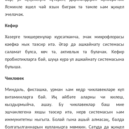
Ясминле яшел чәй язын бигрәк тә тәмле һәм җиңел
эчеләчәк.
Кефир
Хәзерге тикшеренүләр күрсәткәнчә, эчәк микрофлорасы
кәефкә нык тәэсир итә. Әгәр дә ашкайнату системасы
сәламәт булса, көч тә, активлык та булачак. Кефир
пробиотикларга бай, шуңа күрә ул ашкайнату системасына
булыша.
Чикләвек
Миндаль
,
фисташка, урман һәм кедр чикләвекләре күп
витаминларга бай. Иң әйбәте аларны чи килеш,
кыздырмыйча, ашау. Бу чикләвекләр баш мие
эшчәнлегенә яхшы тәэсир итә, нерв системасын һәм
иммунитетны ныгыта. Болай гына ашый алмасаң, балда
болгатылганнарын кулланырга мөмкин. Сатуда да җиңел