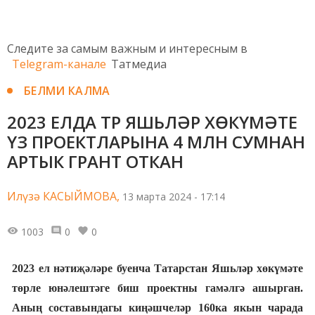
Следите за самым важным и интересным в
Telegram-канале
Татмедиа
БЕЛМИ КАЛМА
2023 ЕЛДА ТР ЯШЬЛӘР ХӨКҮМӘТЕ
ҮЗ ПРОЕКТЛАРЫНА 4 МЛН СУМНАН
АРТЫК ГРАНТ ОТКАН
Илүзә КАСЫЙМОВА,
13 марта 2024 - 17:14
1003
0
0
2023 ел нәтиҗәләре буенча Татарстан Яшьләр хөкүмәте
төрле юнәлештәге биш проектны гамәлгә ашыр
ган
.
Аның составындагы киңәшчеләр 160ка якын чарада