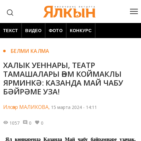
ТЕКСТ
ВИДЕО
ФОТО
КОНКУРС
БЕЛМИ КАЛМА
ХАЛЫК УЕННАРЫ, ТЕАТР
ТАМАШАЛАРЫ ҺӘМ КОЙМАКЛЫ
ЯРМИНКӘ: КАЗАНДА МАЙ ЧАБУ
БӘЙРӘМЕ УЗА!
Илсөяр МАЛИКОВА,
15 марта 2024 - 14:11
1057
0
0
Ял көннәрендә Казанда Май чабу бәйрәмнәре узачак.