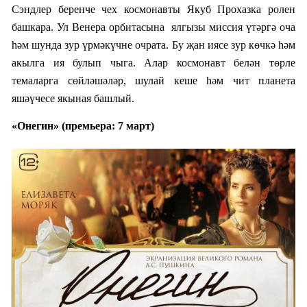
Сэндлер беренче чех космонавты Якуб Прохазка ролен
башкара. Ул Венера орбитасына ялгызы миссия үтәргә оча
һәм шунда зур үрмәкүчне очрата. Бу җан иясе зур көчкә һәм
акылга ия булып чыга. Алар космонавт белән төрле
темаларга сөйләшәләр, шулай кеше һәм чит планета
яшәүчесе якыная башлый.
«Онегин»
(прем
ьера:
7 март)