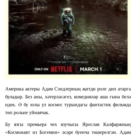
Америка актеры Адам Сэндлерның җитди роле дип атарга
буладыр. Без аны, хәтерләсәгез, комедияләр аша гына белә
идек. Ә бу юлы ул космос турындагы фантастик фил
ь
мда
төп рол
ь
не уйнаячак.
Бу язгы премьера чех язучысы
Ярослав Калфаржның
«Космонавт из Богемии» әсәре буенча төшерелгән. Адам