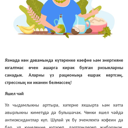
Я
змада көн дәвамында күтәренке кәефне һәм энергияне
югалтмас өчен ашарга кирәк булган ризыкларны
санадык. Аларны үз
рацион
ыңа ешрак кертсәң,
стрессның ни икәнен белмәссең!
Яшел чәй
Ул чыдамлыкны арттыра, хәтерне яхшырта һәм хәтта
авырлыкны киметүдә дә булышачак. Чөнки яшел чәйдә
антиоксидантлар күп. Шулай ук бу эчемлектә кофеин да
бар, ул күңелеңне күтәреп, дәртләндереп җибәрәчәк.