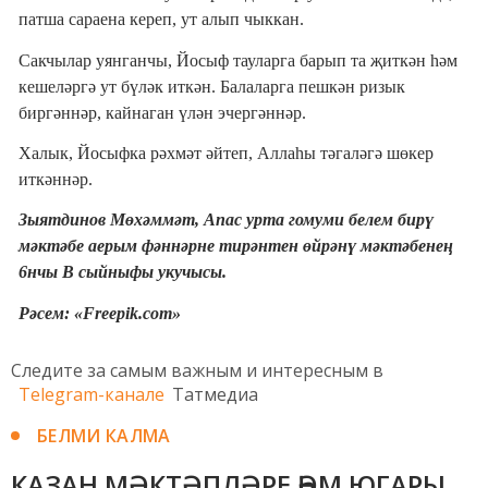
патша сараена кереп, ут алып чыккан.
Сакчылар уянганчы, Йосыф тауларга барып та җиткән һәм
кешеләргә ут бүләк иткән. Балаларга пешкән ризык
биргәннәр, кайнаган үлән эчергәннәр.
Халык, Йосыфка рәхмәт әйтеп, Аллаһы тәгаләгә шөкер
иткәннәр.
Зыятдинов Мөхәммәт, Апас урта гомуми белем бирү
мәктәбе аерым фәннәрне тирәнтен өйрәнү мәктәбенең
6нчы В сыйныфы укучысы.
Рәсем: «Freepik.com»
Следите за самым важным и интересным в
Telegram-канале
Татмедиа
БЕЛМИ КАЛМА
КАЗАН МӘКТӘПЛӘРЕ ҺӘМ ЮГАРЫ