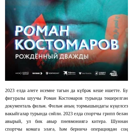
2023 елда әлеге исемне тагын да күбрәк кеше ишетте. Бу
фигуралы шуучы Роман Костомаров турында төшерелгән
документаль фильм. Фильм аның тормышындагы күңелсез
вакыйгалар турында сөйли. 2023 елда спортчы грипп белән
авырый, ул бик авыр пневмониягә китерә. Шуннан
спортчы комага эләгә, һәм берничә операциядән соң