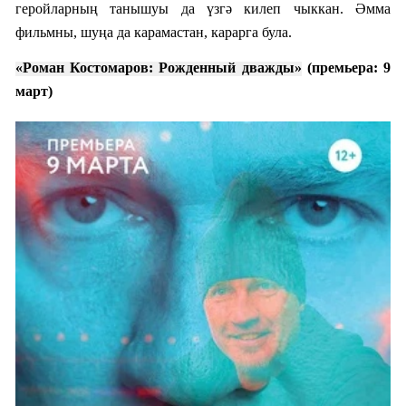
геройларның танышуы да үзгә килеп чыккан. Әмма
фил
ь
мны, шуңа да карамастан, карарга була.
«Роман Костомаров: Рожденный дважды»
(прем
ьера:
9
март)