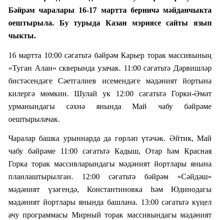
Бәйрәм чаралары 16-17 мартта берничә мәйданчыкта
оештырыла. Бу турыда Казан мэриясе сайты язып
чыкты.
16 мартта 10:00 сәгатьтә бәйрәм Карьер торак массивының
«Туган Алан» скверында узачак. 11:00 сәгатьтә Дәрвишләр
бистәсендәге Сәетгалиев исемендәге мәдәният йортына
килергә мөмкин. Шулай ук 12:00 сәгатьтә Горки-Әмәт
урманындагы сәхнә янында Май чабу бәйрәме
оештырылачак.
Чаралар башка урыннарда да
гөрләп үтәчәк
.
Әйтик, М
ай
чабу бәйрәме 11:00 сәгатьтә Кадыш, Отар һәм Красная
Горка торак массивларындагы мәдәният йортлары янына
планлаштырылган. 12:00 сәгатьтә бәйрәм «Сәйдәш»
мәдәният үзәгендә, Константиновка һәм Юдинодагы
мәдәният йортлары янында башлана. 13:00 сәгатьтә күңел
ачу программасы Мирный торак массивындагы мәдәният