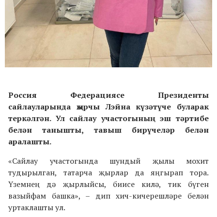
Россия Федерациясе Президенты
сайлауларында җырчы Лэйна күзәтүче буларак
теркәлгән. Ул сайлау участогының эш тәртибе
белән танышты, тавыш бирүчеләр белән
аралашты.
«Сайлау участогында шундый җылы мохит
тудырылган, татарча җырлар да яңгырап тора.
Үземнең дә җырлыйсы, биисе килә, тик бүген
вазыйфам башка», – дип хич-кичерешләре белән
уртаклашты ул.