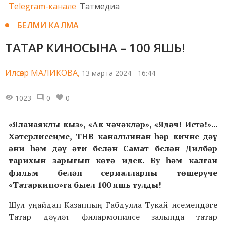
Telegram-канале
Татмедиа
БЕЛМИ КАЛМА
ТАТАР КИНОСЫНА – 100 ЯШЬ!
Илсөяр МАЛИКОВА,
13 марта 2024 - 16:44
1023
0
0
«Яланаяклы кыз», «Ак чәчәкләр», «Ядәч! Истә!»...
Хәтерлисеңме, ТНВ каналыннан һәр кичне дәү
әни һәм дәү әти белән Самат белән Дилбәр
тарихын зарыгып көтә идек. Бу һәм калган
фильм белән сериалларны төшерүче
«Татаркино»га быел 100 яшь тулды!
Шул уңайдан Казанның Габдулла Тукай исемендәге
Татар дәүләт филармониясе залында татар