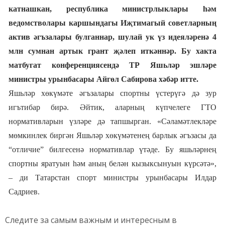
катнаш
кан
, республика министрлыклары һәм
ведомстволары каршындагы Иҗтимагый советларның
актив әгъзалары бул
ганнар
, шулай ук үз идеяләренә 4
млн сумнан артык грант җәлеп ит
кәннәр
. Бу хакта
матбугат конференциясендә ТР Яшьләр эшләре
министры урынбасары Айгөл Сабирова хәбәр итте.
Яшьләр хөкүмәте әгъзалары спортны үстерүгә дә зур
игътибар бирә. Әйтик, аларның күпчелеге ГТО
нормативларын үзләре дә тапшырган. «Сәламәтлекләре
мөмкинлек биргән Яшьләр хөкүмәтенең барлык әгъзасы да
“отличие” билгесенә нормативлар үтәде. Бу яшьләрнең
спортны яратуын һәм аның белән кызыксынуын күрсәтә»,
– ди Татарстан спорт министры урынбасары Илдар
Садриев.
Следите за самым важным и интересным в