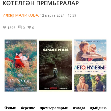
КӨТЕЛГӘН ПРЕМЬЕРАЛАР
Илсөяр МАЛИКОВА,
12 марта 2024 - 16:39
1396
0
0
Язның беренче прем
ьераларын
язмада җыйдык.