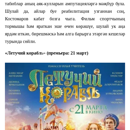
табиблар аның аяк-кулларын ампутацияләргә мәҗбүр була.
Шулай да, айлар буе реабилитация узганнан соң,
Костомаров кабат бозга чыга. Фильм спортчының
тормышы һәм яраткан эше өчен көрәшүе, шулай ук аңа
ярдәм иткән, бирешмәскә һәм алга барырга этәргән кешеләр
турында сөйли.
«Летучий корабл
ь»
(премьера: 21 март)