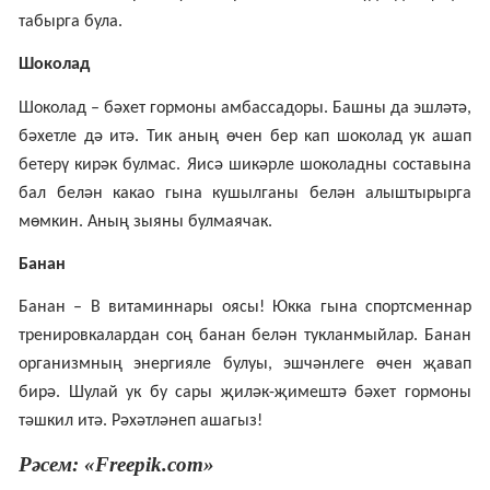
табырга була.
Шоколад
Шоколад – бәхет гормоны амбассадоры. Башны да эшләтә,
бәхетле дә итә. Тик аның өчен бер кап шоколад ук ашап
бетерү кирәк булмас. Яисә шикәрле шоколадны составына
бал белән какао гына кушылганы белән алыштырырга
мөмкин. Аның зыяны булмаячак.
Банан
Банан – В витаминнары оясы! Юкка гына спортсменнар
тренировкалардан соң банан белән тукланмыйлар. Банан
организмның энергияле булуы, эшчәнлеге өчен җавап
бирә. Шулай ук бу сары җиләк-җимештә бәхет гормоны
тәшкил итә. Рәхәтләнеп ашагыз!
Рәсем: «Freepik.com»