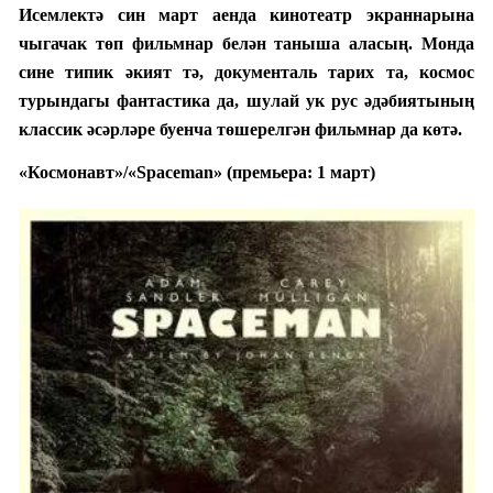
Исемлектә син март аенда кинотеатр экраннарына
чыгачак төп фильмнар белән таныша аласың. Монда
сине типик әкият тә, документаль тарих та, космос
турындагы фантастика да, шулай ук рус әдәбиятының
классик әсәрләре буенча төшерелгән фильмнар да көтә.
«
Космонавт
»
/
«
Spaceman
» (прем
ьера:
1 март)