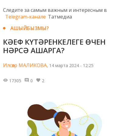
Следите за самым важным и интересным в
Telegram-канале
Татмедиа
АШЫЙБЫЗМЫ?
КӘЕФ КҮТӘРЕНКЕЛЕГЕ ӨЧЕН
НӘРСӘ АШАРГА?
Илсөяр МАЛИКОВА,
14 марта 2024 - 12:25
17305
0
2