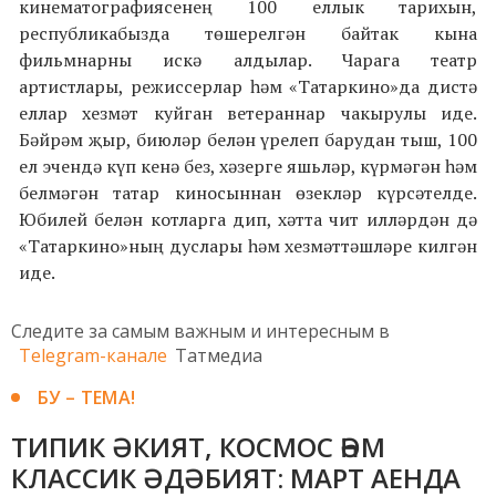
кинематографиясенең 100 еллык тарихын,
республикабызда төшерелгән байтак кына
фильмнарны искә алдылар. Чарага театр
артистлары, режиссерлар һәм «Татаркино»да дистә
еллар хезмәт куйган ветераннар чакырулы иде.
Бәйрәм җыр, биюләр белән үрелеп барудан тыш, 100
ел эчендә күп кенә без, хәзерге яшьләр, күрмәгән һәм
белмәгән татар киносыннан өзекләр күрсәтелде.
Юбилей белән котларга дип, хәтта чит илләрдән дә
«Татаркино»ның дуслары һәм хезмәттәшләре килгән
иде.
Следите за самым важным и интересным в
Telegram-канале
Татмедиа
БУ – ТЕМА!
ТИПИК ӘКИЯТ, КОСМОС ҺӘМ
КЛАССИК ӘДӘБИЯТ: МАРТ АЕНДА