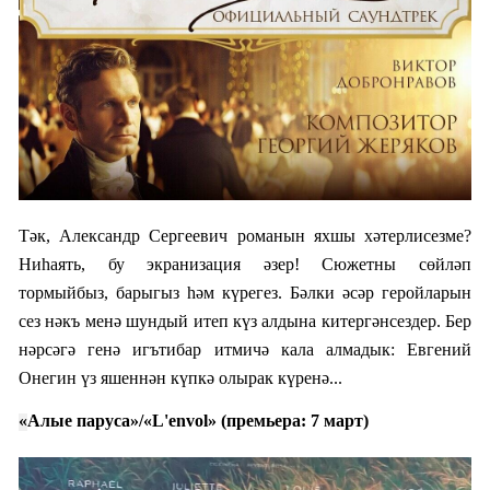
Тәк, Александр Сергеевич романын яхшы хәтерлисезме?
Ниһаят
ь,
бу экраниза
ция
әзер! Сюжетны сөйләп
тормыйбыз, барыгыз һәм күрегез. Бәлки әсәр геройларын
сез нәкъ менә шундый итеп күз алдына китергәнсездер. Бер
нәрсәгә генә игътибар итмичә кала алмадык: Евгений
Онегин үз яшеннән күпкә олырак күренә...
«
Алые паруса»
/
«
L'envol
» (премьера: 7 март)