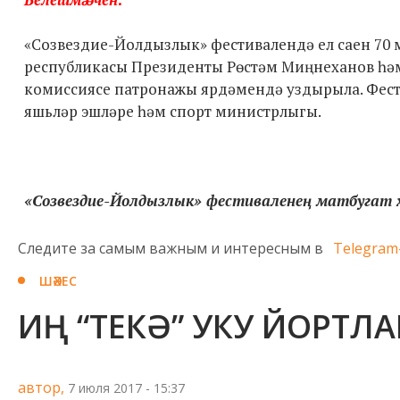
«Созвездие-Йолдызлык» фестивалендә ел саен 70 м
республикасы Президенты Рөстәм Миңнеханов һә
комиссиясе патронажы ярдәмендә уздырыла. Фест
яшьләр эшләре һәм спорт министрлыгы.
«Созвездие-Йолдызлык» фестиваленең матбугат х
Следите за самым важным и интересным в
Telegram
ШӘХЕС
ИҢ “ТЕКӘ” УКУ ЙОРТЛА
автор,
7 июля 2017 - 15:37