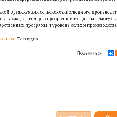
ьной организации сельскохозяйственного производст
ов. Также, благодаря «прозрачности» данных смогут 
арственных программ и уровень сельхозпроизводства
-канале
Татмедиа
Поделиться:
Авторизоваться
Отпра