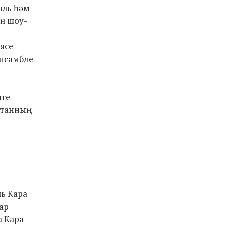
аль һәм
ң шоу-
ясе
нсамбле
яте
станның
ь Кара
ар
а Кара