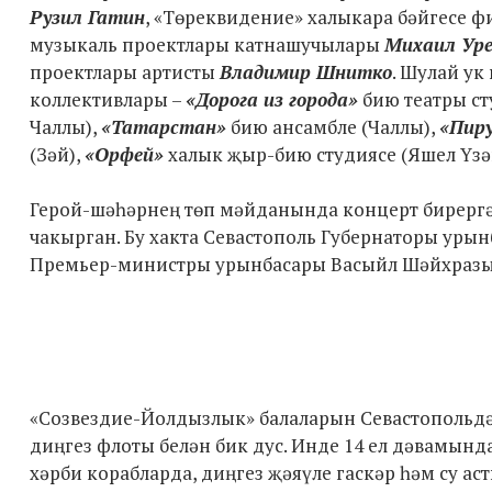
Рузил Гатин
, «Төреквидение» халыкара бәйгесе 
музыкаль проектлары катнашучылары
Михаил Ур
проектлары артисты
Владимир Шнитко
. Шулай у
коллективлары –
«Дорога из города»
бию театры ст
Чаллы),
«Татарстан»
бию ансамбле (Чаллы),
«Пир
(Зәй),
«Орфей»
халык җыр-бию студиясе (Яшел Үзән
Герой-шәһәрнең төп мәйданында концерт бирергә
чакырган. Бу хакта Севастополь Губернаторы уры
Премьер-министры урынбасары Васыйл Шәйхразы
«Созвездие-Йолдызлык» балаларын Севастопольдә 
диңгез флоты белән бик дус. Инде 14 ел дәвамынд
хәрби корабларда, диңгез җәяүле гаскәр һәм су а