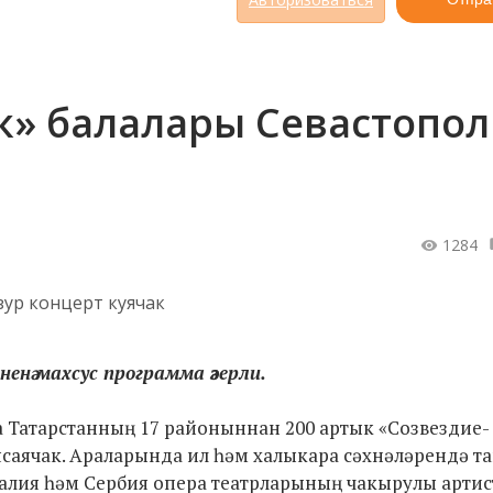
» балалары Севастопол
1284
енә махсус программа әзерли.
Татарстанның 17 районыннан 200 артык «Созвездие-
саячак. Араларында ил һәм халыкара сәхнәләрендә т
алия һәм Сербия опера театрларының чакырулы арти