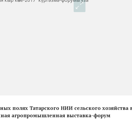
ьных полях Татарского НИИ сельского хозяйства 
нная агропромышленная выставка-форум