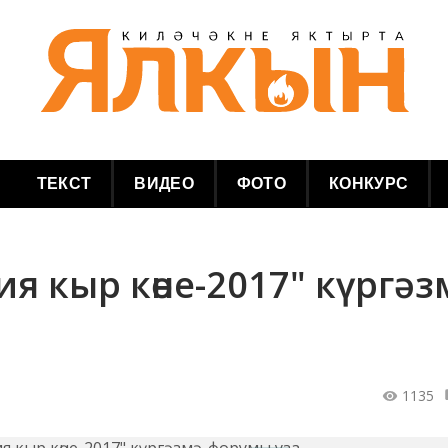
ТЕКСТ
ВИДЕО
ФОТО
КОНКУРС
ия кыр көне-2017" күргәз
1135