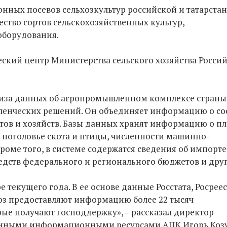
нных посевов сельхозкультур российской и татарста
ство сортов сельскохозяйственных культур,
оборудования.
ский центр Министерства сельского хозяйства Росси
ализа данных об агропромышленном комплексе страны
ленческих решений. Он объединяет информацию о со
етов и хозяйств. Базы данных хранят информацию о п
, поголовье скота и птицы, численности машинно-
роме того, в системе содержатся сведения об импорте
дств федерального и регионального бюджетов и друг
текущего года. В ее основе данные Росстата, Росреес
оз предоставляют информацию более 22 тысяч
рые получают господдержку», – рассказал директор
венными информационными ресурсами АПК Игорь Коз