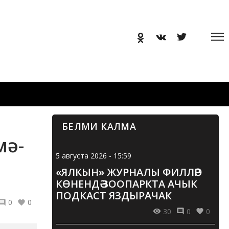
БЕЛМИ КАЛМА
мә-
5 августа 2026 - 15:59
«ЯЛКЫН» ЖУРНАЛЫ ФИЛЛӘР
КӨНЕНДӘ ЗООПАРКТА АЧЫК
ПОДКАСТ ЯЗДЫРАЧАК
0
0
30
0
0