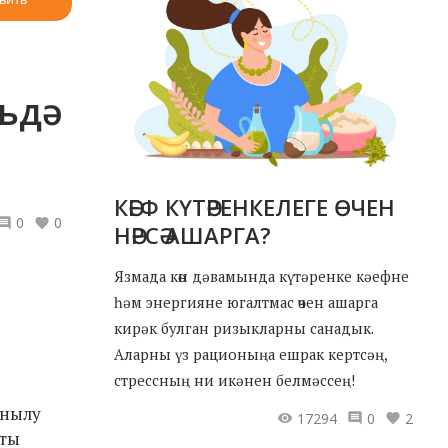
ьдә
КӘЕФ КҮТӘРЕНКЕЛЕГЕ ӨЧЕН
0
0
НӘРСӘ АШАРГА?
Язмада көн дәвамында күтәренке кәефне
һәм энергияне югалтмас өчен ашарга
кирәк булган ризыкларны санадык.
Аларны үз рационыңа ешрак кертсәң,
стрессның ни икәнен белмәссең!
анылу
17294
0
2
сты