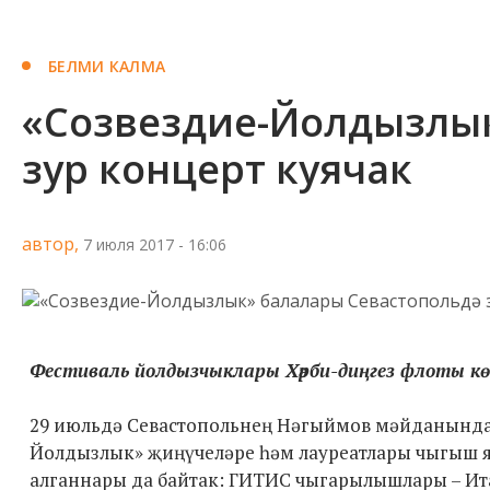
БЕЛМИ КАЛМА
«Созвездие-Йолдызлык
зур концерт куячак
автор,
7 июля 2017 - 16:06
Фестиваль йолдызчыклары Хәрби-диңгез флоты көн
29 июльдә Севастопольнең Нәгыймов мәйданында 
Йолдызлык» җиңүчеләре һәм лауреатлары чыгыш я
алганнары да байтак: ГИТИС чыгарылышлары – Ит