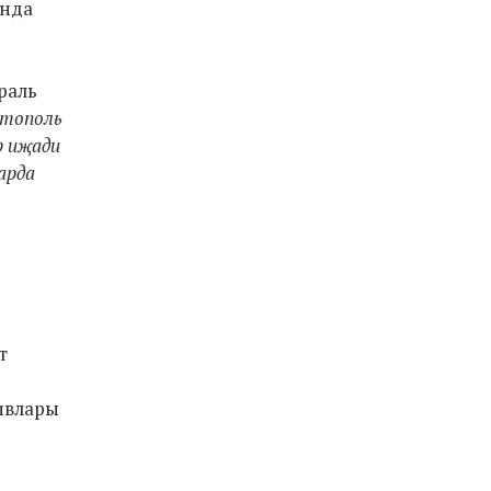
анда
ераль
стополь
р иҗади
арда
т
ивлары