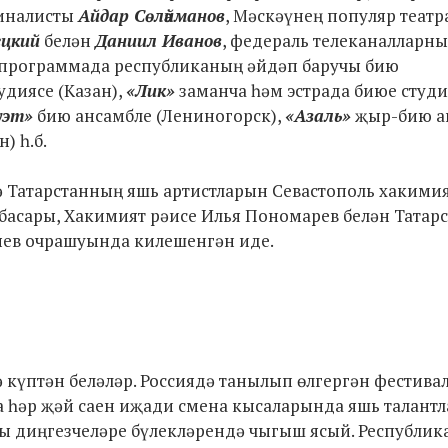
финалисты
Айдар Сөләйманов
, Мәскәүнең популяр театр
ецкий
белән
Даниил Иванов
, федераль телеканалларны
к программада республиканың әйдәп баручы бию
удиясе (Казан),
«Лик»
заманча һәм эстрада биюе студи
уэт»
бию ансамбле (Лениногорск),
«Азаль»
җыр-бию а
) һ.б.
 Татарстанның яшь артистларын Севастополь хакими
нбасары, Хакимият рәисе Илья Пономарев белән Татар
ев очрашуында килешенгән иде.
күптән беләләр. Россиядә танылып өлгергән фестивал
а һәр җәй саен иҗади смена кысаларында яшь талантл
сты диңгезчеләре бүлекләрендә чыгыш ясый. Республик