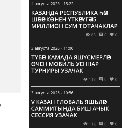
4 августа 2026 - 13:22
КАЗАНДА РЕСПУБЛИКА ҺӘМ
ШӘҺӘР КӨНЕН ҮТКӘРҮГӘ 45
МИЛЛИОН СУМ ТОТАЧАКЛАР
88
0
0
3 августа 2026 - 11:00
ТҮБӘН КАМАДА ЯШҮСМЕРЛӘР
ӨЧЕН МОБИЛЬ УЕННАР
ТУРНИРЫ УЗАЧАК
118
0
0
3 августа 2026 - 10:56
V КАЗАН ГЛОБАЛЬ ЯШЬЛӘР
в
САММИТЫНДА БИШ АЧЫК
СЕССИЯ УЗАЧАК
112
0
0