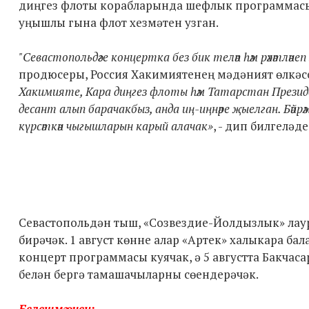
диңгез флоты корабларында шефлык программасын
уңышлы гына флот хезмәтен узган.
"Севастопольдәге концертка без бик теләп һәм рәхәтләнеп әзе
продюсеры, Россия Хакимиятенең мәдәният өлкәс
Хакимияте, Кара диңгез флоты һәм Татарстан Президен
десант алып барачакбыз, анда иң-иңнәре җыелган. Бә
күрсәткән чыгышларын карый алачак»
, - дип билгеләд
Севастопольдән тыш, «Созвездие-Йолдызлык» лау
бирәчәк. 1 август көнне алар «Артек» халыкара ба
концерт программасы куячак, ә 5 августта Бакча
белән бергә тамашачыларны сөендерәчәк.
Белешмә өчен: