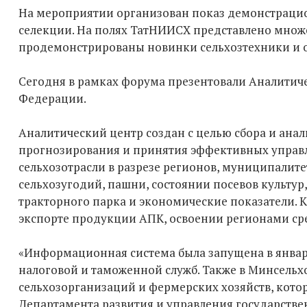
На мероприятии организован показ демонстрацио
селекции. На полях ТатНИИСХ представлено множе
продемонстрированы новинки сельхозтехники и 
Сегодня в рамках форума презентовали Аналитиче
Федерации.
Аналитический центр создан с целью сбора и ан
прогнозирования и принятия эффективных управ
сельхозотрасли в разрезе регионов, муниципалит
сельхозугодий, пашни, состоянии посевов культур
тракторного парка и экономические показатели. К
экспорте продукции АПК, освоении регионами сре
«Информационная система была запущена в январе 
налоговой и таможенной служб. Также в Минсельх
сельхозорганизаций и фермерских хозяйств, кото
Департамента развития и управления государст