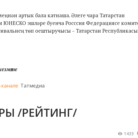
еңнән артык бала катнаша. Әлеге чара Татарстан
м ЮНЕСКО эшләре буенча Росссия Федерациясе комит
ивальнең төп оештыручысы – Татарстан Республикас
езмәте
-канале
Татмедиа
РЫ /РЕЙТИНГ/
1433