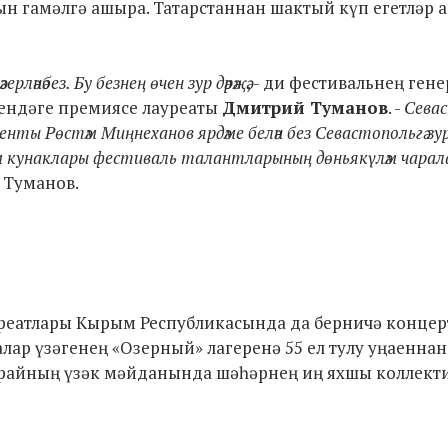
 гамәлгә ашыра. Татарстаннан шактый күп егетләр 
рләнәбез. Бу безнең өчен зур дәрәҗә
, - ди фестивальнең ген
ендәге премиясе лауреаты
Дмитрий Туманов
. -
Сева
ты Рөстәм Миңнеханов ярдәме белән без Севастопольгә зу
йрәм кунаклары фестиваль талантларының дөньякүләм чарал
е Туманов.
реатлары Кырым Республикасында да берничә концер
лалар үзәгенең «Озерный» лагеренә 55 ел тулу уңаеннан
сарайның үзәк мәйданында шәһәрнең иң яхшы коллект