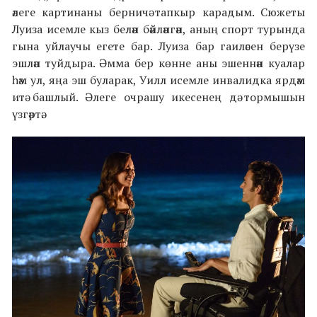
әлеге картинаны берничә тапкыр карадым. Сюжеты
Луиза исемле кыз белән бәйләнгән, аның спорт турында
гына уйлаучы егете бар. Луиза бар гаиләсен берүзе
эшләп туйдыра. Әмма бер көнне аны эшеннән куалар
һәм ул, яңа эш буларак, Уилл исемле инвалидка ярдәм
итә башлый. Әлеге очрашу икесенең дә тормышын
үзгәртә.