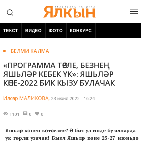
ТЕКСТ
ВИДЕО
ФОТО
КОНКУРС
БЕЛМИ КАЛМА
«ПРОГРАММА ТӨРЛЕ, БЕЗНЕҢ
ЯШЬЛӘР КЕБЕК ҮК»: ЯШЬЛӘР
КӨНЕ-2022 БИК КЫЗУ БУЛАЧАК
Илсөяр МАЛИКОВА,
23 июня 2022 - 16:24
1101
0
0
Яшьләр көнен көтәсезме? Ә бит ул инде бу ялларда
ук гөрләп узачак! Быел Яшьләр көне 25-27 июньдә