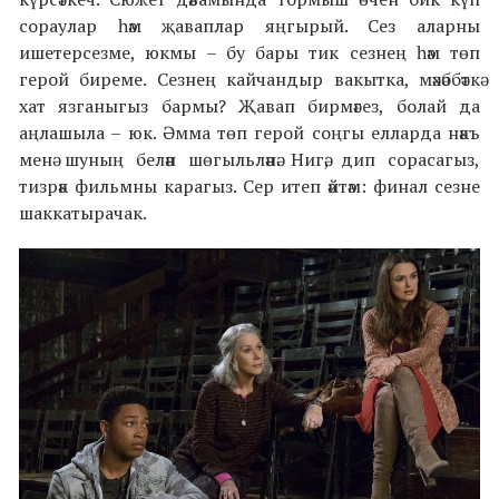
сораулар һәм җаваплар яңгырый. Сез аларны
ишетерсезме, юкмы – бу бары тик сезнең һәм төп
герой биреме. Сезнең кайчандыр вакытка, мәхәббәткә
хат язганыгыз бармы? Җавап бирмәгез, болай да
аңлашыла – юк. Әмма төп герой соңгы елларда нәкъ
менә шуның белән шөгыльләнә. Нигә, дип сорасагыз,
тизрәк фильмны карагыз. Сер итеп әйтәм: финал сезне
шаккатырачак.