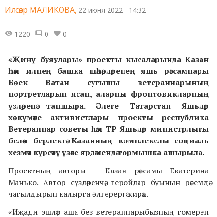
Илсөяр МАЛИКОВА,
22 июня 2022 - 14:32
1220
0
0
«Җиңү буяулары» проекты кысаларында Казан
һәм илнең башка шәһәрләренең яшь рәссамнары
Бөек Ватан сугышы ветераннарының
портретларын ясап, аларны фронтовикларның
үзләренә тапшыра. Әлеге Татарстан Яшьләр
хөкүмәте активистлары проекты республика
Ветераннар советы һәм ТР Яшьләр министрлыгы
белән берлектә Казанның комплекслы социаль
хезмәт күрсәтү үзәге ярдәмендә тормышка ашырыла.
Проектның авторы – Казан рәссамы Екатерина
Манько. Автор сүзләренчә, геройлар буынын рәсемдә
чагылдырып калырга өлгерергә кирәк.
«Иҗади эшләр аша без ветераннарыбызның гомерен