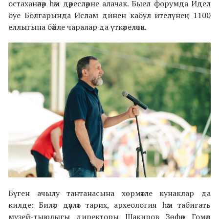
остаханәләр һәм дәресләрне алачак. Быел форумда Идел
буе Болгарында Ислам динен кабул ителүнең 1100
еллыгына бәйле чаралар да үткәреләчәк.
Бүген ачылу тантанасына хөрмәтле кунаклар да
килде: Биләр дәүләт тарих, археология һәм табигать
музей-тыюлыгы директоры Шакиров Зөфәр Гомәр