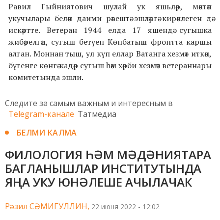
Равил Гыйниятович шулай ук яшьләр, мәктәп
укучылары белән даими рәвештә эшләргә кирәклеген дә
искәртте. Ветеран 1944 елда 17 яшендә сугышка
җибәрелгән, сугыш бетүен Көнбатыш фронтта каршы
алган. Моннан тыш, ул күп еллар Ватанга хезмәт иткән,
бүгенге көнгә кадәр сугыш һәм хәрби хезмәт ветераннары
комитетында эшли.
Следите за самым важным и интересным в
Telegram-канале
Татмедиа
БЕЛМИ КАЛМА
ФИЛОЛОГИЯ ҺӘМ МӘДӘНИЯТАРА
БАГЛАНЫШЛАР ИНСТИТУТЫНДА
ЯҢА УКУ ЮНӘЛЕШЕ АЧЫЛАЧАК
Рәзил СӘМИГУЛЛИН,
22 июня 2022 - 12:02