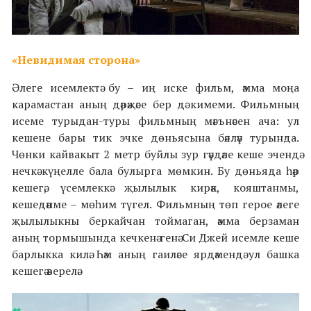
«Невидимая сторона»
Әлеге исемлектә бу – иң иске фильм, әмма моңа
карамастан аның дәрәҗәсе бер дә кимеми. Фильмның
исеме турыдан-туры фильмның мәгънәсен ача: ул
кешене бары тик эчке дөньясына бәяләү турында.
Чөнки кайвакыт 2 метр буйлы зур гәүдәле кеше эчендә
нечкә күңелле бала булырга мөмкин. Бу дөньяда һәр
кешегә, үсемлеккә җылылык кирәк, кояштанмы,
кешедәнме – мөһим түгел. Фильмның төп герое әлеге
җылылыкны беркайчан тоймаган, әмма берзаман
аның тормышында кечкенә генә Си Джей исемле кеше
барлыкка килә. Һәм аның гаиләсе ярдәмендә ул башка
кешегә әверелә.