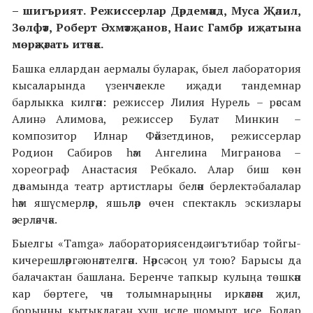
– шигърият. Режиссерлар Дәрдемәнд, Муса Җәлил,
Зөлфәт, Роберт Әхмәтҗанов, Наис Гамбәр иҗатына
мөрәҗәгать итәчәк.
Башка еллардан аермалы буларак, быел лаборатория
кысаларында үзенчәлекле иҗади тандемнар
барлыкка килгән: режиссер Лилия Нурель – рәссам
Алинә Алимова, режиссер Булат Минкин –
композитор Илнар Фәйзетдинов, режиссерлар
Родион Сабиров һәм Ангелина Мигранова –
хореограф Анастасия Ребкало. Алар биш көн
дәвамында театр артистлары белән берлектә балалар
һәм яшүсмерләр, яшьләр өчен спектакль эскизлары
әзерләячәк.
Быелгы «Tamga» лабораториясендә игътибар тойгы-
кичерешләргә юнәлтелгән. Нәрсә соң ул тою? Барысы да
балачактан башлана. Беренче тапкыр кулыңа төшкән
кар бөртеге, чәч толымнарыңны иркәләгән җил,
борынны кытыклаган хуш исле шомырт исе.
Болар