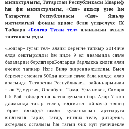
министрлыгы, Татарстан Республикасы Мәгариф
һәм фән министрлыгы, «Сәләт» яшьләр үзәге һәм
Татарстан Республикасы «Сәләт» Яшьләр
иҗтимагый фонды ярдәме белән үткәрелүче IX
Төбәкара
«Болгар–Туган тел»
аланының ачылу
тантанасы узды.
«Болгар–Туган тел» аланы беренче тапкыр 2014нче
елда оештырылды һәм инде 9 ел дәвамында сәләтле
балаларны берләштерә. Болгарда барлыкка килгән алан
өченче тапкыр Изге Биләр җирендә җыелды. Быел
беренче сменага 500дән артык сәләтле бала килде, алар
арасында Татарстан Республикасы районнарыннан
тыш Удмуртия, Оренбург, Төмән, Ульяновск, Самара
һ.б Рәсәй төбәкләреннән катнашучылар бар. Алар 7 көн
дәвамында татар телен, мәдәниятен өйрәнүгә, телнең
төрле өлкәләрдә гамәли кулланышын арттыруга
юнәлтелгән тарих, татар, инглиз теле, риторика,
актерлык осталыгы һәм тагын бик күп үзенчәлекле