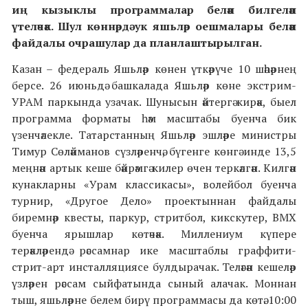
иң кызыклы программалар белән билгеләп
үтеләчәк. Шул көннәрдә ук яшьләр оешмалары белән
файдалы очрашулар да планлаштырылган.
Казан – федераль Яшьләр көнен үткәрүче 10 шәһәрнең
берсе. 26 июньдә башкалада Яшьләр көне экстрим-
УРАМ паркында узачак. Шунысын әйтергә кирәк, быел
программа форматы һәм масштабы буенча бик
үзенчәлекле. Татарстанның Яшьләр эшләре министры
Тимур Сөләйманов сүзләренчә, бүгенге көнгә инде 13,5
меңнән артык кеше бәйрәмгә килер өчен теркәлгән. Килгән
кунакларны «Урам классикасы», волейбол буенча
турнир, «Другое Дело» проектыннан файдалы
биремнәр квесты, паркур, стритбол, кикскутер, BMX
буенча ярышлар көтәчәк. Миллениум күпере
терәкләрендә рәссамнар ике масштаблы граффити-
стрит-арт инсталляциясе булдырачак. Теләгән кешеләр
үзләрен рәссам сыйфатында сыный алачак. Моннан
тыш, яшьләрне белем бирү программасы да көтә. 10:00