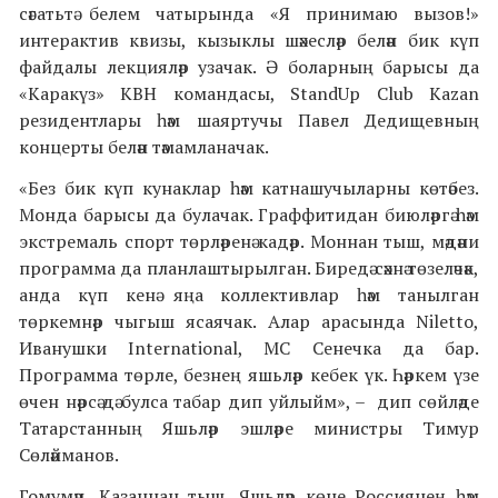
сәгатьтә белем чатырында «Я принимаю вызов!»
интерактив квизы, кызыклы шәхесләр белән бик күп
файдалы лекцияләр узачак. Ә боларның барысы да
«Каракүз» КВН командасы,
StandUp Club Kazan
резидентлары һәм шаяртучы Павел Дедищевның
концерты белән тәмамланачак.
«Без бик күп кунаклар һәм катнашучыларны көтәбез.
Монда барысы да булачак. Граффитидан биюләргә һәм
экстремаль спорт төрләренә кадәр. Моннан тыш, мәдәни
программа да планлаштырылган. Биредә сәхнә төзеләчәк,
анда күп кенә яңа коллективлар һәм танылган
төркемнәр чыгыш ясаячак. Алар арасында Niletto,
Иванушки International, МС Сенечка да бар.
Программа төрле, безнең яшьләр кебек үк. Һәркем үзе
өчен нәрсә дә булса табар дип уйлыйм», – дип сөйләде
Татарстанның Яшьләр эшләре министры Тимур
Сөләйманов.
Гомумән, Казаннан тыш, Яшьләр көне Россиянең һәм