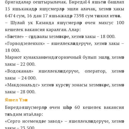
бригадалар оештырылачак. Биредә 14 яшьтән башлап
15 яшькә кадәр яшүсмерләр эшли алачак, хезмәт хакы
6474 сум, 16 дан 17 яшькә кадәр 7398 сум тәшкил итәчәк.
– Шулай ук Казанда яшүсмерләр өчен махсус 100
кешелек вакансия каралган. Алар:
«Бәхетле» – сәүдә залы хезмәткәре, хезмәт хакы – 18 000.
«Горводзеленхох» – яшеллекләндерүче, хезмәт хакы –
18 000.
Мариот кунакханәсендә горничный булып эшләү, хезмәт
хакы – 22 000.
«Водоканал» яшеллекләндерүче, оператор, хезмәт
хакы – 24 000.
«Макдональдс» хезмәт күрсәтү зонасы хезмәткәре, хезмәт
хакы – 28 000.
Яшел Үзән
Биредә яшүсмерләр өчен шәһәр 60 кешелек вакансия
тәкъдим итә. Алар:
«Серго исемендәге завод» – яшеллекләндерүче, хезмәт
хакы – 23 500.