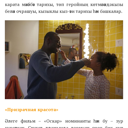
карата мәхәббәт тарихы, төп геройның көтмәгәндә кызы
белән очрашуы, кызыклы кыз-әти тарихы һәм башкалар.
«Призрачная красота»
Әлеге фильм – «Оскар» номинанты һәм бу – зур
күрсәткеч. Сюжет дәвамында тормыш өчен бик күп