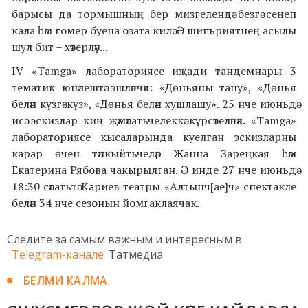
барысы да тормышның бер мизгелендә безгә сеңеп
кала һәм гомер буена озата килә. Ә шигъриятнең асылы
шул бит – хәтерләү...
IV «Tamga» лабораториясе иҗади тандемнары 3
тематик юнәлештә эшләячәк: «Дөньяны тану», «Дөнья
белән күзгә-күз», «Дөнья белән хушлашу». 25 нче июньдә
исә эскизлар киң җәмәгатьчелеккә күрсәтеләчәк. «Tamga»
лабораториясе кысаларында куелган эскизларны
карар өчен тәнкыйтьчеләр Жанна Зарецкая һәм
Екатерина Рябова чакырылган. Ә инде 27 нче июньдә
18:30 сәгатьтә Кариев театры «Алтынч[ае]ч» спектакле
белән 34 нче сезонын йомгаклаячак.
Следите за самым важным и интересным в
Telegram-канале
Татмедиа
БЕЛМИ КАЛМА