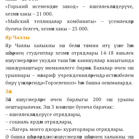
«Горький исемендәге завод» – яшеллекләндерүче,
хезмәт хакы – 21 000.
«Майский теплицалар комбинаты» – үсемлекләр
буенча белгеч, хезмәт хакы – 23 000.
Яр Чаллы
Яр Чаллы халыкны эш белән тәэмин итү үзәге һәм
шәһәрнең студентлар хезмәт отрядлары 14-18 яшьлек
яшүсмерләрне укудан тыш һәм каникуллар вакытында
эшкә урнаштыру мөмкинлеге бирәчәк. Балалар өчен эш
урыннары – мәгариф учрежденияләрендә, өстәмә белем
бирү үзәкләрендә, «Горзеленхоз» һәм башка оешмаларда.
Зәй
Зәй яшүсмерләре өчен барлыгы 200 эш урыны
оештырылачак. Эш 3 юнәлеше буенча барачак:
– яшеллекләндерүсе отрядлары,
– социаль ярдәм отрядлары,
– «Лагерь моего двора» кураторлары отрядлары.
Ә башка шәһәрләрдә исә яшүсмерләр шәһәрнең халыкны эш