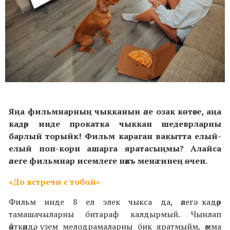
Яңа фильмнарның чыкканын әле озак көтәсе, аңа
кадәр инде прокатка чыккан шедеврларны
барлый торыйк! Фильм караган вакытта елый-
елый поп-корн ашарга яратасыңмы? Алайса
әлеге фильмнар исемлеге нәкъ менә синең өчен.
«До встречи с тобой»
Фильм инде 8 ел элек чыкса да, әлегә кадәр
тамашачыларны битараф калдырмый. Чынлап
әйткәндә, үзем мелодрамаларны бик яратмыйм, әмма