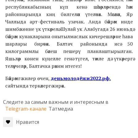
республикабызның күп кенә шәһәрләрендә һәм
районнарында киң билгеләп үтеләчәк. Мәсәлән, Яр
Чаллыда арт-фестиваль узачак. Анда бәйрәм инде
шимбә көнне үк үткәрелә. Шулай ук Алабугада 26 июньдә
бәйрәм кунакларына онытылмаслык кичерешләрне һава
шарлары бирәчәк. Балтач районында исә 50
килограммлы бәлеш пешерү планлаштырылган.
Яшьләр көнен күңелле генә түгел, тәмле дә үткәрергә
теләүчеләр, Балтачка рәхим итегез!
Бәйрәмгә килер өчен,
деньмолодёжи2022.рф.
сайтында теркәлергә кирәк.
Следите за самым важным и интересным в
Telegram-канале
Татмедиа
Нравится