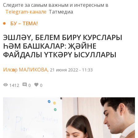
Следите за самым важным и интересным в
Telegram-канале
Татмедиа
БУ – ТЕМА!
ЭШЛӘҮ, БЕЛЕМ БИРҮ КУРСЛАРЫ
ҺӘМ БАШКАЛАР: ҖӘЙНЕ
ФАЙДАЛЫ ҮТКӘРҮ ЫСУЛЛАРЫ
Илсөяр МАЛИКОВА,
21 июня 2022 - 11:33
1412
0
0