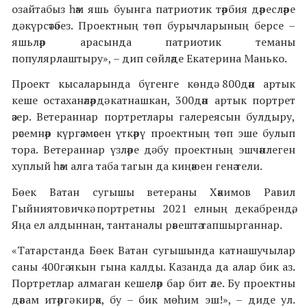
озайтабыз һәм яшь буынга патриотик тәрбия дәресләре
дә күрсәтәбез. Проектның төп бурычларының берсе –
яшьләр арасында патриотик теманы
популярлаштыру», – дип сөйләде Екатерина Манько.
Проект кысаларында бүгенге көндә 800дән артык
кеше остаханәләрдә катнашкан, 300дән артык портрет
әзер. Ветераннар портретлары галереясын булдыру,
рәсемнәр күргәзмәсен үткәрү проектның төп эше булып
тора. Ветераннар үзләре дә бу проектның эшчәнлеген
хуплый һәм алга таба тагын да киңәюен генә тели.
Бөек Ватан сугышы ветераны Хәкимов Равил
Гыйниятовичкә портретны 2021 елның декабрендә,
Яңа ел алдыннан, тантаналы рәвештә тапшырганнар.
«Татарстанда Бөек Ватан сугышында катнашучылар
саны 400гә якын гына калды. Казанда да алар бик аз.
Портретлар алмаган кешеләр бар бит әле. Бу проектны
дәвам итәргә кирәк, бу – бик мөһим эш!», – диде ул.