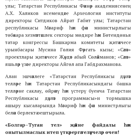
улы; Татарстан Республикасы Фәннәр академиясенең
А.Х. Халиков исемендәге Археология институты
директоры Ситдиков Айрат Габит улы; Татарстан
республикасы Мәгариф һәм фән министырлыгы
төбәкара хезмәттәшлек секторы мөдире һәм Бөтендөнья
татар конгрессы Башкарма комитеты җитәкчесе
урынбасары Мусина Гөлия Фәргать кызы; «Сәләт»
проектлары җитәкчесе Җәүдәт абый Сөләйманов; «Сәләт»
яшьләр үзәге директоры Айгөл апа Габдрахманова.
Алан эшчәнлеге «Татарстан Республикасы дәүләт
телләре һәм Татарстан Республикасындагы башка
телләрне саклау, өйрәнү һәм үстерү буенча Татарстан
Республикасы дәүләт программасы»н тормышка
ашыру кысаларында Мәгариф һәм фән министрлыгы
белән берлектә оештырыла.
«Болгар–Туган тел» җәйне файдалы һәм
онытылмаслык итеп үткәрергә теләүчеләр өчен!