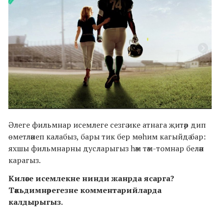
Әлеге фильмнар исемлеге сезгә ике атнага җитәр дип
өметләнеп калабыз, бары тик бер мөһим кагыйдә бар:
яхшы фильмнарны дусларыгыз һәм тәм-томнар белән
карагыз.
Киләсе исемлекне нинди жанрда ясарга?
Тәкьдимнәрегезне комментарийларда
калдырыгыз.