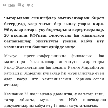
1360
0
0
Чыгарылыш сыйныфлар имтиханнарын биреп
бетерделәр, хәзер тагын бер сынау узарга кирәк.
Әйе, алар югары уку йортларына керергә әзерләнәләр.
20 июньнән КФУның филология һәм мәдәниятара
багланышлар институты үзенең кабул итү
кампаниясен башлап җибәрде инде.
Махсус пресс-конференциядә филология һәм
мәдәниятара багланышлар институты директоры
Рәдиф Җамалетдинов һәм деканы Рамил Мирзаһитов
катнашты. Җыелган кунаклар һәм журналистлар өчен
алар кабул итү кампаниясенең берничә серен
ачтылар.
Кампания 25 июльгә кадәр дәвам итәчәк, әмма татар теле,
татар әдәбияты, музыка һәм ИЗО юнәлешләренә
документларны кабул итү 15 июльдә туктатылачак.