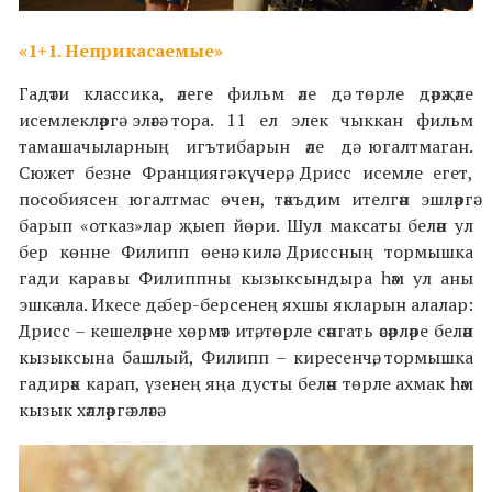
«1+1. Неприкасаемые»
Гадәти классика, әлеге фильм әле дә төрле дәрәҗәле
исемлекләргә эләгә тора. 11 ел элек чыккан фильм
тамашачыларның игътибарын әле дә югалтмаган.
Сюжет безне Франциягә күчерә, Дрисс исемле егет,
пособиясен югалтмас өчен, тәкъдим ителгән эшләргә
барып «отказ»лар җыеп йөри. Шул максаты белән ул
бер көнне Филипп өенә килә. Дриссның тормышка
гади каравы Филиппны кызыксындыра һәм ул аны
эшкә ала. Икесе дә бер-берсенең яхшы якларын алалар:
Дрисс – кешеләрне хөрмәт итә, төрле сәнгать әсәрләре белән
кызыксына башлый, Филипп – киресенчә, тормышка
гадирәк карап, үзенең яңа дусты белән төрле ахмак һәм
кызык хәлләргә эләгә.