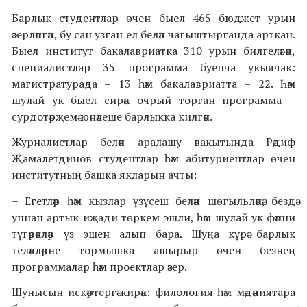
Барлык студентлар өчен быел 465 бюджет урын
әзерләнгән, бу сан узган ел белән чагыштырганда арткан.
Быел институт бакалавриатка 310 урын билгеләгән,
специалистлар 35 программа буенча укыячак:
магистратурада – 13 һәм бакалавриатта – 22. Һәм
шулай ук быел сирәк очрый торган программа –
сурдотәрҗемә юнәлеше барлыкка килгән.
Журналистлар белән аралашу вакытында Рәдиф
Җамалетдинов студентлар һәм абитуриентлар өчен
институтның башка якларын ачты:
– Егетләр һәм кызлар үзүсеш белән шөгыльләнә, бездә
уннан артык иҗади төркем эшли, һәм шулай ук фәнни
түгәрәкләр үз эшен алып бара. Шуңа күрә барлык
теләкләрне тормышка ашырыр өчен безнең
программалар һәм проектлар әзер.
Шунысын искәртергә кирәк: филология һәм мәдәниятара