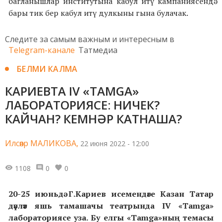
багланышлар институтына кабул итү кампаниясендә
бары тик бер кабул итү дулкыны гына булачак.
Следите за самым важным и интересным в
Telegram-канале
Татмедиа
БЕЛМИ КАЛМА
КАРИЕВТА IV «TAMGA»
ЛАБОРАТОРИЯСЕ: НИЧЕК?
КАЙЧАН? КЕМНӘР КАТНАША?
Илсөяр МАЛИКОВА,
22 июня 2022 - 12:00
1108
0
0
20-25 июньдә Г.Кариев исемендәге Казан Татар
дәүләт яшь тамашачы театрында IV «Tamga»
лабораториясе уза. Бу елгы «Tamga»ның темасы