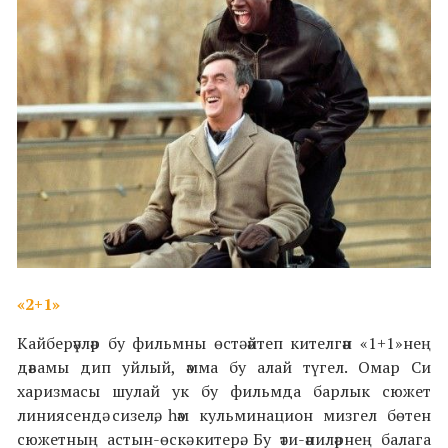
«2+1»
Кайберәүләр бу фильмны өстә әйтеп кителгән «1+1»нең
дәвамы дип уйлый, әмма бу алай түгел. Омар Си
харизмасы шулай ук бу фильмда барлык сюжет
линиясендә сизелә, һәм кульминацион мизгел бөтен
сюжетның астын-өскә китерә. Бу әти-әниләрнең балага