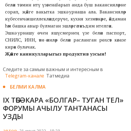
белән тәэмин итү үзәгенә барып анда буш вакансияләрне
сорап, җәйге вакытка эшкә урнаша ала. Вакансияләр
күбесенчә яшеллекләндерүче, кухня хезмәткәре, әйдаман
һәм башка авыр булмаган эшләргә тәкъдим ителгән.
Эшкә урнашу өчен яшүсмернең үзе белән паспорт,
СНИЛС, ИНН, әти-әниләр белән расланган рөхсәт кәгазе
кирәк булачак.
Җәйге каникулларыгыз продуктив узсын!
Следите за самым важным и интересным в
Telegram-канале
Татмедиа
БЕЛМИ КАЛМА
IX ТӨБӘКАРА «БОЛГАР– ТУГАН ТЕЛ»
ФОРУМЫ АЧЫЛУ ТАНТАНАСЫ
УЗДЫ
автор,
21 июня 2022 - 15:23