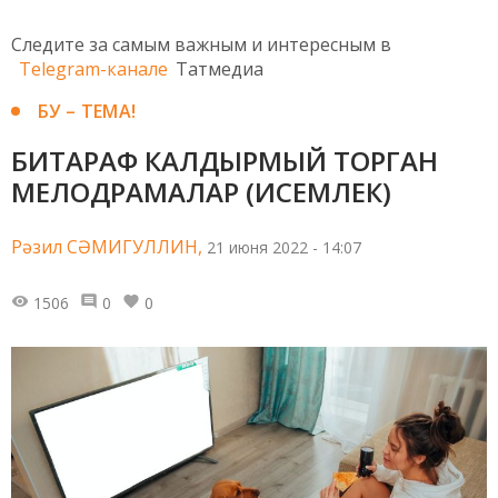
Следите за самым важным и интересным в
Telegram-канале
Татмедиа
БУ – ТЕМА!
БИТАРАФ КАЛДЫРМЫЙ ТОРГАН
МЕЛОДРАМАЛАР (ИСЕМЛЕК)
Рәзил СӘМИГУЛЛИН,
21 июня 2022 - 14:07
1506
0
0