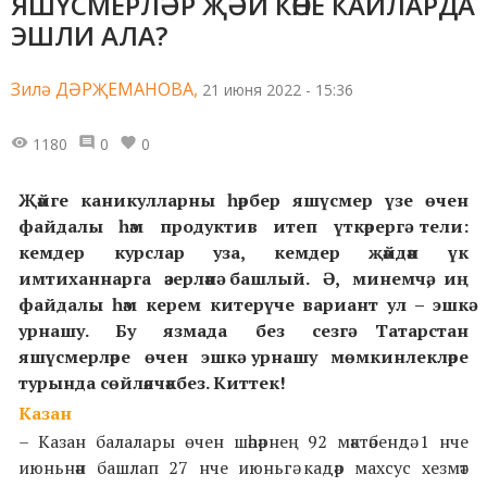
ЯШҮСМЕРЛӘР ҖӘЙ КӨНЕ КАЙЛАРДА
ЭШЛИ АЛА?
Зилә ДӘРҖЕМАНОВА,
21 июня 2022 - 15:36
1180
0
0
Җәйге каникулларны һәрбер яшүсмер үзе өчен
файдалы һәм продуктив
итеп үткәрергә тели:
кемдер
курслар уза, кемдер җәйдән үк
имтиханнарга әзерләнә башлый. Ә, минемчә, иң
файдалы һәм керем китерүче
вариант ул
–
эшкә
урнашу. Бу язмада без сезгә Татарстан
яшүсмерләре өчен эшкә урнашу мөмкинлекләре
турында сөйләячәкбез. Киттек!
Казан
– Казан балалары өчен шәһәрнең 92 мәктәбендә 1 нче
июньнән башлап 27 нче июньгә кадәр махсус хезмәт