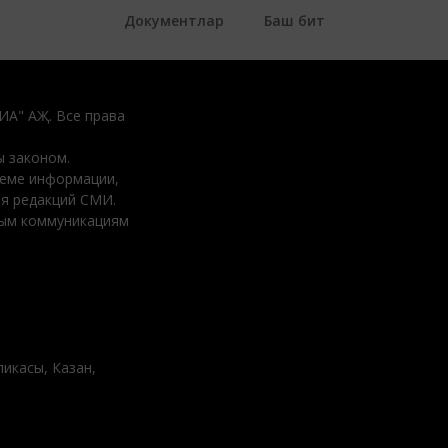
Документлар
Баш бит
ДИА" АҖ. Все права
 законом.
ъеме информации,
ия редакций СМИ.
вым коммуникациям
ликасы, Казан,