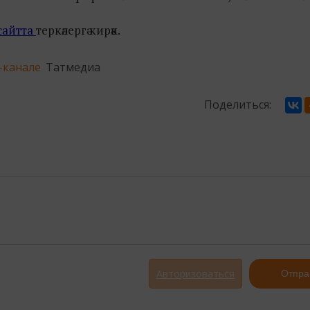
сайтта
теркәлергә кирәк.
-канале
Татмедиа
Поделиться:
Авторизоваться
Отпра