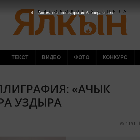
3
Автоматическое закрытие баннера через
ТЕКСТ
ВИДЕО
ФОТО
КОНКУРС
АЛЛИГРАФИЯ: «АЧЫК
РА УЗДЫРА
1191