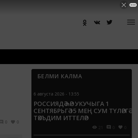
БЕЛМИ КАЛМА
6 августа 2026 - 13:55
РОССИЯДӘ ҺӘР УКУЧЫГА 1
СЕНТЯБРЬГӘ 15 МЕҢ СУМ ТҮЛӘРГӘ
ТӘКЪДИМ ИТТЕЛӘР
0
0
21
0
0