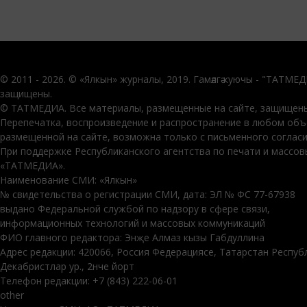
© 2011 - 2026. © «Ялкын» журналы, 2019. Гамәлгә куючы - "ТАТМЕ
защищены.
© ТАТМЕДИА. Все материалы, размещенные на сайте, защищены
Перепечатка, воспроизведение и распространение в любом об
размещенной на сайте, возможна только с письменного соглас
При поддержке Республиканского агентства по печати и массо
«ТАТМЕДИА».
Наименование СМИ: «Ялкын»
№ свидетельства о регистрации СМИ, дата: ЭЛ № ФС 77-67938
выдано Федеральной службой по надзору в сфере связи,
информационных технологий и массовых коммуникаций
ФИО главного редактора: Энҗе Алмаз кызы Габдуллина
Адрес редакции: 420066, Россия Федерациясе, Татарстан Респуб
Декабристлар ур., 2нче йорт
Телефон редакции: +7 (843) 222-06-01
other