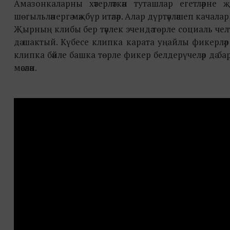
Амазонкаларны хәтерләткән туташлар егетләрне 
шөгыльләнергә мәҗбүр итәләр. Алар дүртәүләшеп кача
Җырның клибы бер тәүлек эчендә төрле социаль челт
дә шактый. Күбесе клипка карата уңайлы фикерләр б
клипка бәйле башка төрле фикер белдерүчеләр дә 
мәсәлән.