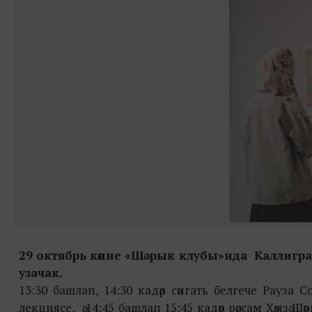
29 октябрь көнне
«
Шәрык клубы
»
нда
К
аллигра
узачак.
13:30 башлап, 14:30 кадәр сәнгать белгече Рауза
лекциясе, ә 14:45 башлап 15:45 кадәр рәссам Хәмзә Ш