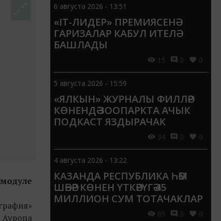
6 августа 2026 - 13:51
«IT-ЛИДЕР» ПРЕМИЯСЕНӘ
ГАРИЗАЛАР КАБУЛ ИТЕЛӘ
БАШЛАДЫ
15
0
0
5 августа 2026 - 15:59
«ЯЛКЫН» ЖУРНАЛЫ ФИЛЛӘР
КӨНЕНДӘ ЗООПАРКТА АЧЫК
ПОДКАСТ ЯЗДЫРАЧАК
34
0
0
4 августа 2026 - 13:22
КАЗАНДА РЕСПУБЛИКА ҺӘМ
 модуле
ШӘҺӘР КӨНЕН ҮТКӘРҮГӘ 45
МИЛЛИОН СУМ ТОТАЧАКЛАР
играфия
»
89
0
0
м Ауропа