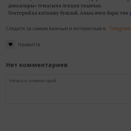
дөньялары
»
темасына лекция укыячак.
Лекторийда катнашу бушлай. Аның өчен бары тик
Следите за самым важным и интересным в
Telegram
Нравится
Нет комментариев