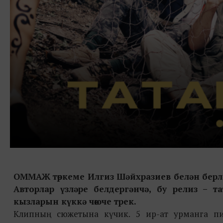
ОММАЖ төркеме Илгиз Шәйхразиев белән берл
Авторлар үзләре белдергәнчә, бу релиз –
кызларын күккә чөюче трек.
Клипның сюжетына күчик. 5 ир-ат урманга пикн