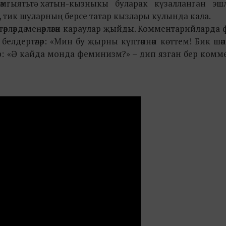
җәмгыятьтә хатын-кызныкы буларак күзалланган эшл
лар, тик шуларның берсе татар кызлары кулында кала.
әрләрдә меңәрләгән караулар җыйды. Комментарийларда 
елдертәләр: «Мин бу җырны күптәннән көттем! Бик шәп!
бар: «Ә кайда монда феминизм?» – дип язган бер комм