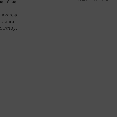
әр белән
фикерләр
». Ләкин
ентатор,