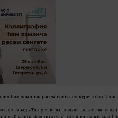
фия һәм заманча рәсем сәнгате
»
курсының 2 нче
 Солтанованың
«
Татар театры, плакат сәнгате һәм калл
әрипов
«
Каллиграфия сәнгате: кытай-япон, мөселман һә