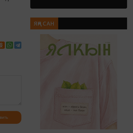
ЯҢА САН
вить