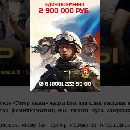
ектә «Татар кызы» җыры һәм аңа клип тәкъдим и
 татар феминизмының яңа гимны була алырлык
икка киләләр һәм кызлар оештырган тоткынлыкка эл