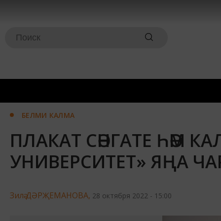
БЕЛМИ КАЛМА
ПЛАКАТ СӘНГАТЕ ҺӘМ К
УНИВЕРСИТЕТ» ЯҢА ЧА
Зилә ДӘРҖЕМАНОВА,
28 октября 2022 - 15:00