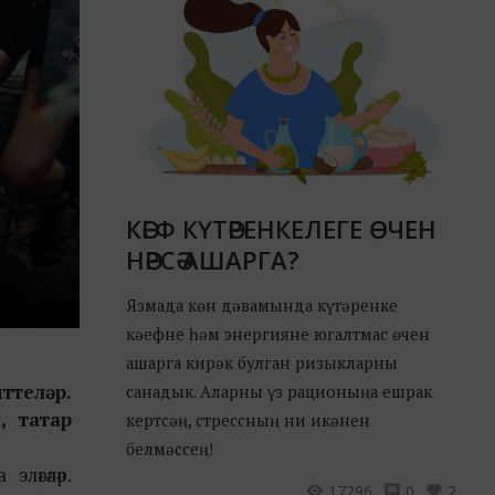
КӘЕФ КҮТӘРЕНКЕЛЕГЕ ӨЧЕН
НӘРСӘ АШАРГА?
Язмада көн дәвамында күтәренке
кәефне һәм энергияне югалтмас өчен
ашарга кирәк булган ризыкларны
ттеләр.
санадык. Аларны үз рационыңа ешрак
, татар
кертсәң, стрессның ни икәнен
белмәссең!
әгәләр.
17296
0
2