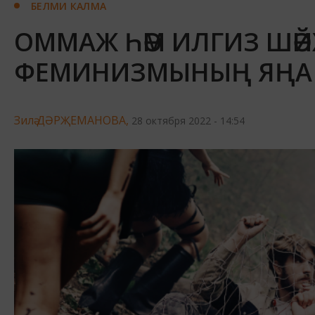
БЕЛМИ КАЛМА
ОММАЖ ҺӘМ ИЛГИЗ ШӘЙ
ФЕМИНИЗМЫНЫҢ ЯҢА
Зилә ДӘРҖЕМАНОВА,
28 октября 2022 - 14:54