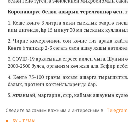
белән генә түгел, ә эчәклекнең микробиомын сакла
Коронавирус белән авырып терелгәннәр өчен, 
1. Кеше көнгә 3 литрга якын сыеклык эчәргә тиеш
ким дигәндә, һәр 15 минут 30 мл сыеклык кулланы
2. Чирне кичергәннән соң көчне тиз арада кайт
Көнгә 6 тапкыр 2-3 сәгать саен ашау яхшы нәтиҗәл
3. COVID-19 аркасында стресс килеп чыга. Шуның 
2000-2500 булса, организм көч җыя ала.
Кефир кебе
4. Көнгә 75-100 грамм аксым ашарга тырышыгыз.
балык, протеин коктейльләрендә бар.
5. Атланмай, маргарин, сыр, каймак ашауның күлә
Следите за самым важным и интересным в
Telegram
БУ – ТЕМА!