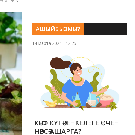
АШЫЙБЫЗМЫ?
14 марта 2024 - 12:25
КӘЕФ КҮТӘРЕНКЕЛЕГЕ ӨЧЕН
НӘРСӘ АШАРГА?