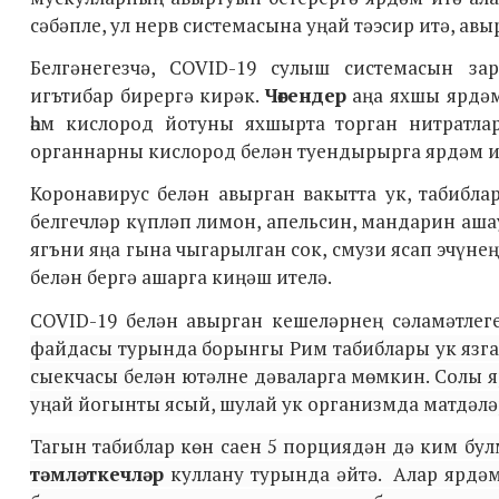
сәбәпле, ул нерв системасына уңай тәэсир итә, а
Белгәнегезчә, COVID-19 сулыш системасын за
игътибар бирергә кирәк.
Чөгендер
аңа яхшы ярдәм
һәм кислород йотуны яхшырта торган нитратла
органнарны кислород белән туендырырга ярдәм и
Коронавирус белән авырган вакытта ук, табибла
белгечләр күпләп лимон, апельсин, мандарин аш
ягъни яңа гына чыгарылган сок, смузи ясап эчүне
белән бергә ашарга киңәш ителә.
COVID-19 белән авырган кешеләрнең сәламәтле
файдасы турында борынгы Рим табиблары ук язга
сыекчасы белән ютәлне дәваларга мөмкин. Солы 
уңай йогынты ясый, шулай ук организмда матдәл
Тагын табиблар көн саен 5 порциядән дә ким бу
тәмләткечләр
куллану турында әйтә. Алар ярдәм