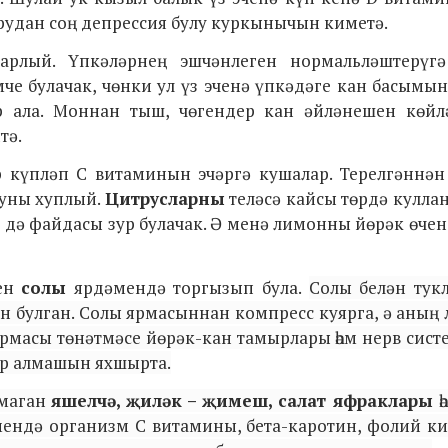
вырудан соң депрессия булу куркынычын киметә.
рарлый. Үпкәләрнең эшчәнлеген нормальләштерүг
че булачак, чөнки ул үз эченә үпкәдәге кан басымы
р ала. Моннан тыш, чөгендер кан әйләнешен көйлә
тә.
р күпләп С витаминын эчәргә кушалар. Терелгәннән
ауны хуплый.
Цитрусларны
теләсә кайсы төрдә кулла
ң дә файдасы зур булачак. Ә менә лимонны йөрәк өче
ген
солы
ярдәмендә торгызып була.
Солы белән тук
н булган. Солы ярмасыннан компресс куярга, ә аның
ярмасы төнәтмәсе йөрәк-кан тамырлары һәм нерв сис
әр алмашын яхшырта.
лмаган
яшелчә, җиләк – җимеш, салат яфраклары
һ
ендә организм C витамины, бета-каротин, фолий ки