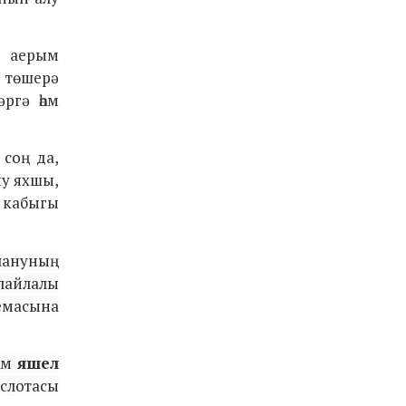
ә аерым
н төшерә
ргә һәм
 соң да,
ну яхшы,
н кабыгы
лануның
 лайлалы
темасына
әм
яшел
слотасы