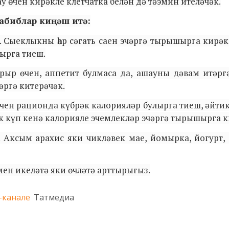
у өчен кирәкле клетчатка белән дә тәэмин ителәчәк.
табиблар киңәш итә:
. Сыеклыкны һәр сәгать саен эчәргә тырышырга кирәк
лырга тиеш.
арыр өчен, аппетит булмаса да, ашауны дәвам итәрг
әргә китерәчәк.
өчен рационда күбрәк калорияләр булырга тиеш, әйти
к күп кенә калорияле эчемлекләр эчәргә тырышырга к
 Аксым арахис яки чикләвек мае, йомырка, йогурт, 
мен икеләтә яки өчләтә арттырыгыз.
-канале
Татмедиа