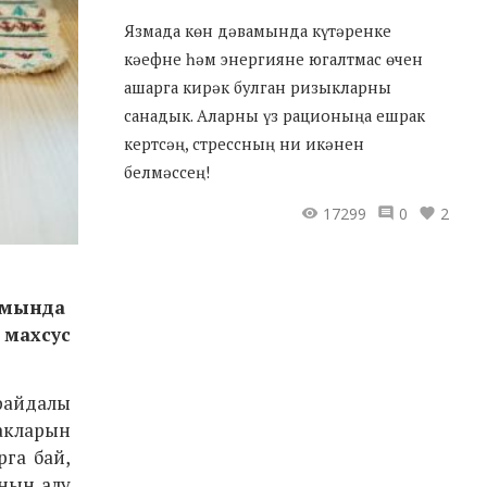
Язмада көн дәвамында күтәренке
кәефне һәм энергияне югалтмас өчен
ашарга кирәк булган ризыкларны
санадык. Аларны үз рационыңа ешрак
кертсәң, стрессның ни икәнен
белмәссең!
17299
0
2
вамында
 махсус
файдалы
акларын
га бай,
инын алу