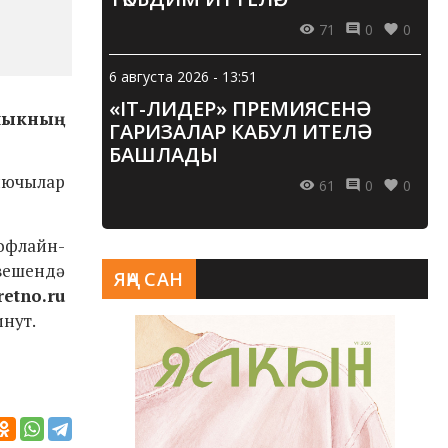
71
0
0
6 августа 2026 - 13:51
«IT-ЛИДЕР» ПРЕМИЯСЕНӘ
лыкның
ГАРИЗАЛАР КАБУЛ ИТЕЛӘ
БАШЛАДЫ
җыючылар
61
0
0
о
флайн-
әвешендә
ЯҢА САН
etno.ru
инут.