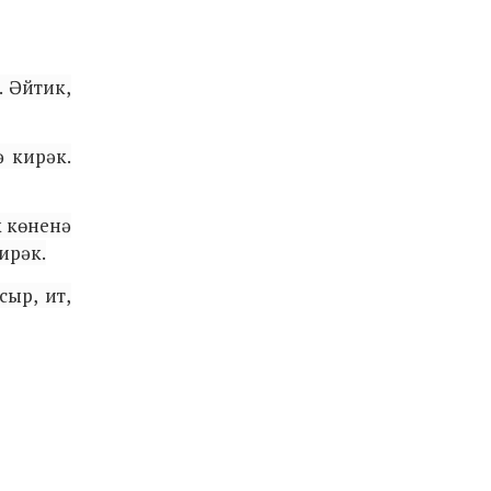
. Әйтик,
ә кирәк.
к көненә
ирәк.
сыр, ит,