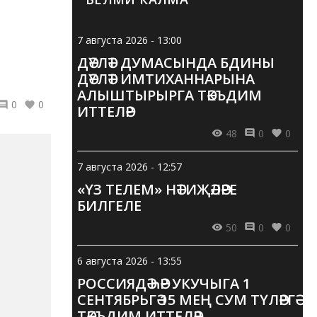
7 августа 2026 - 13:00
ДӘҮЛӘТ ДУМАСЫНДА БДИНЫ
ДӘҮЛӘТ ИМТИХАННАРЫНА
АЛЫШТЫРЫРГА ТӘКЪДИМ
0
0
ИТТЕЛӘР
48
0
0
7 августа 2026 - 12:57
«ҮЗ ТЕЛЕМ» НӘТИҖӘЛӘРЕ
БИЛГЕЛЕ
50
0
0
6 августа 2026 - 13:55
РОССИЯДӘ ҺӘР УКУЧЫГА 1
СЕНТЯБРЬГӘ 15 МЕҢ СУМ ТҮЛӘРГӘ
ТӘКЪДИМ ИТТЕЛӘР