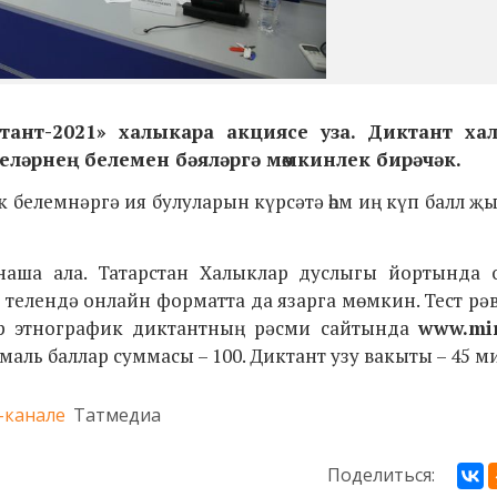
тант-2021» халыкара акциясе
уза.
Диктант ха
ләрнең белемен бәяләргә мөмкинлек бирәчәк.
к белемнәргә ия булуларын күрсәтә һәм иң күп балл 
тнаша ала. Татарстан Халыклар дуслыгы йортында
 теле
ндә онлайн форматта да язарга мөмкин. Тест р
Зур этнографик диктантның рәсми сайтында
www.mir
аль баллар суммасы – 100. Диктант узу вакыты – 45 м
-канале
Татмедиа
Поделиться: