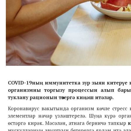
COVID-19ның иммунитетка зур зыян китерүе 
организмны торгызу процессын алып барырг
туклану рационын төзергә киңәш итәләр.
Коронавирус вакытында организм көчле стресс 
элементлар начар үзләштерелә. Шуңа күрә орг
өстәргә кирәк. Мәсәлән, атнага берничә тапкыр
мускулларның авыртуын бетерергә ярдәм итә ала