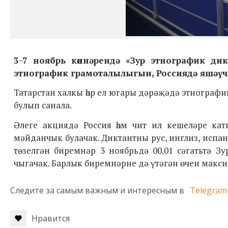
3-7 ноябрь
көннәрендә
«Зур этнографик дик
этнографик грамоталылыгын, Россиядә яшәүче
Татарстан халкы һәр ел югары дәрәҗәдә этнографи
булып санала.
Әлеге ак
цияд
ә
Россия һәм чит ил кешеләре ка
мәйданчык
булачак
.
Диктант
ны
рус, инглиз, испан
төзелгән биремнәр 3 ноябрьдә 00.01 сәгатьтә 
чыгачак. Барлык биремнәрне дә үтәгән өчен максим
Следите за самым важным и интересным в
Telegram
Нравится