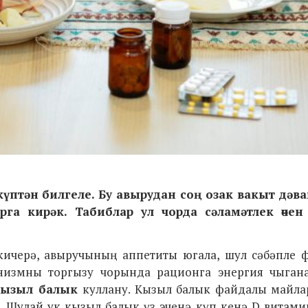
күптән билгеле. Бу авырудан соң озак вакыт дә
а кирәк. Табиблар ул чорда сәламәтлек өчен
кичерә, авыручының аппетиты югала, шул сәбәпле 
анизмны торгызу чорында рационга энергия чыган
кызыл балык
куллану. Кызыл балык файдалы майлар
. Шулай ук кызыл балык үз эченә күп кенә D витам