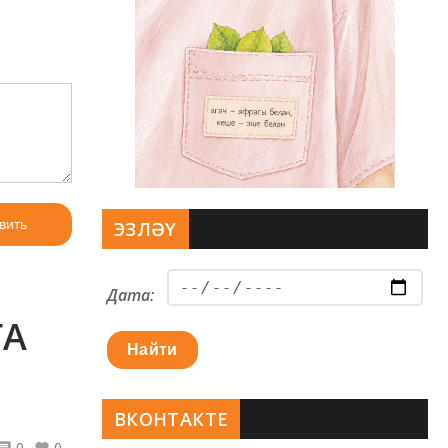
вить
ЭЗЛӘҮ
Дата:
ГА
Найти
ВКОНТАКТЕ
0
0