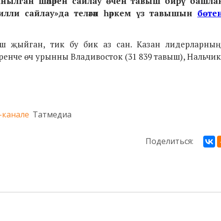
анылган шәһәрен сайлау өчен тавыш бирү башла
милли сайлау»да теләгән һәркем үз тавышын
бөте
ыш җыйган, тик бу бик аз сан. Казан лидерларның 
енче өч урынны Владивосток (31 839 тавыш), Нальчик 
-канале
Татмедиа
Поделиться: