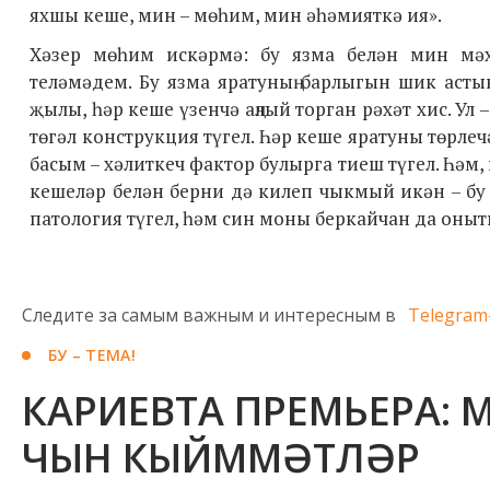
яхшы кеше, мин – мөһим, мин әһәмияткә ия».
Хәзер мөһим искәрмә: бу язма белән мин мәх
теләмәдем. Бу язма яратуның барлыгын шик аст
җылы, һәр кеше үзенчә аңлый торган рәхәт хис. Ул 
төгәл конструкция түгел. Һәр кеше яратуны төрлеч
басым – хәлиткеч фактор булырга тиеш түгел. Һәм, 
кешеләр белән берни дә килеп чыкмый икән – бу 
патология түгел, һәм син моны беркайчан да оныт
Следите за самым важным и интересным в
Telegram
БУ – ТЕМА!
КАРИЕВТА ПРЕМЬЕРА: М
ЧЫН КЫЙММӘТЛӘР