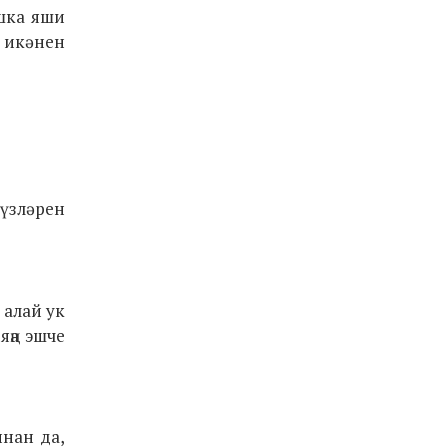
ашка яши
л икәнен
үзләрен
 алай ук
яңа эшче
ннан да,