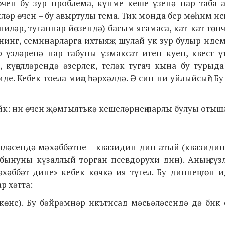
өчен бу зур проблема, күпме кеше үзенә пар таба 
пләр өчен – бу авыртулы тема. Тик монда бер мөһим и
ниләр, туганнар йөзендә) басым ясамаса, кат-кат төп
ренинг, семинарларга ихтыяҗ шулай ук зур булыр иде
 үзләренә пар табуны үзмаксат итеп куеп, квест ү
күңелләрендә әзерлек, теләк тугач кына бу турыда
де. Кебек тоела миңа һәрхәлдә. Ә син ни уйлыйсың? Б
к: ни өчен җәмгыятькә кешеләрнең парлы булуы отыш
аләсендә мәхәббәтне – квазидин дип атый (квазидин
абынуны күзаллый торган псевдорухи дин). Аның сүз
хәббәт дине» кебек көчкә ия түгел. Бу диннең төп 
р хәтта:
көне). Бу бәйрәмнәр икътисад мәсьәләсендә дә бик