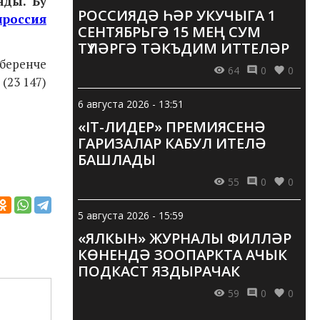
нды. Бу
РОССИЯДӘ ҺӘР УКУЧЫГА 1
нроссия
СЕНТЯБРЬГӘ 15 МЕҢ СУМ
ТҮЛӘРГӘ ТӘКЪДИМ ИТТЕЛӘР
беренче
64
0
0
(23 147)
6 августа 2026 - 13:51
«IT-ЛИДЕР» ПРЕМИЯСЕНӘ
ГАРИЗАЛАР КАБУЛ ИТЕЛӘ
БАШЛАДЫ
55
0
0
5 августа 2026 - 15:59
«ЯЛКЫН» ЖУРНАЛЫ ФИЛЛӘР
КӨНЕНДӘ ЗООПАРКТА АЧЫК
ПОДКАСТ ЯЗДЫРАЧАК
59
0
0