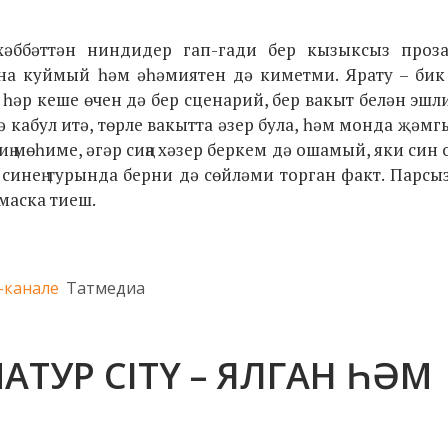
әббәттән ниндидер гап-гади бер кызыксыз проза
ына куймый һәм әһәмиятен дә киметми. Ярату – бик
– һәр кеше өчен дә бер сценарий, бер вакыт белән эшл
ә кабул итә, төрле вакытта әзер була, һәм монда җәмг
иң мөһиме, әгәр сиңа хәзер беркем дә ошамый, яки син
синең турында берни дә сөйләми торган факт. Парсы
маска тиеш.
-канале
Татмедиа
АТУР CITY – ЯЛГАН ҺӘМ