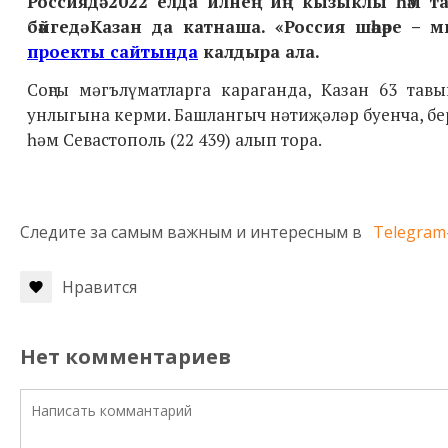
Россиядә 2022 елда илнең иң кызыклы һәм т
бәйгедә Казан да катнаша. «Россия шәһәре – 
проекты сайтында
калдыра ала.
Соңгы мәгълүматларга караганда, Казан 63 тав
унлыгына керми. Башлангыч нәтиҗәләр буенча, бер
һәм Севастополь (22 439) алып тора.
Следите за самым важным и интересным в
Telegram
Нравится
Нет комментариев