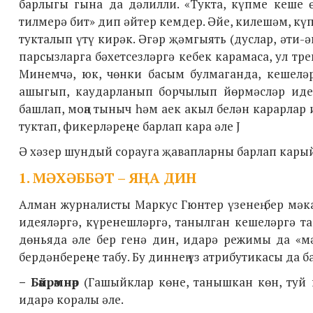
барлыгы гына да дәлилли. «Тукта, күпме кеше 
тилмерә бит» дип әйтер кемдер. Әйе, килешәм, кү
тукталып үтү кирәк. Әгәр җәмгыять (дуслар, әти-ә
парсызларга бәхетсезләргә кебек карамаса, ул т
Минемчә, юк, чөнки басым булмаганда, кешеләр
ашыгып, каударланып борчылып йөрмәсләр иде, 
башлап, моңа тыныч һәм аек акыл белән карарлар и
туктап, фикерләреңне барлап кара әле J
Ә хәзер шундый сорауга җавапларны барлап карый
1. МӘХӘББӘТ – ЯҢА ДИН
Алман журналисты Маркус Гюнтер үзенең бер мәк
идеяләргә, күренешләргә, танылган кешеләргә т
дөньяда әле бер генә дин, идарә режимы да «мә
бердәнбереңне табу. Бу диннең үз атрибутикасы да ба
– Бәйрәмнәр
(Гашыйклар көне, танышкан көн, туй 
идарә коралы әле.