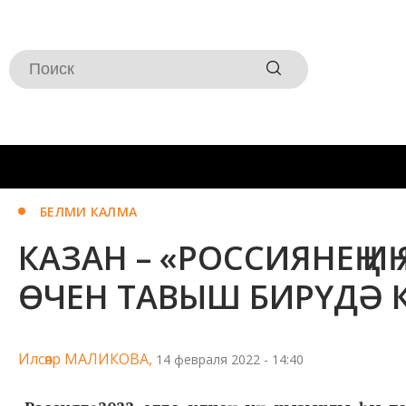
БЕЛМИ КАЛМА
КАЗАН – «РОССИЯНЕҢ И
ӨЧЕН ТАВЫШ БИРҮДӘ 
Илсөяр МАЛИКОВА,
14 февраля 2022 - 14:40