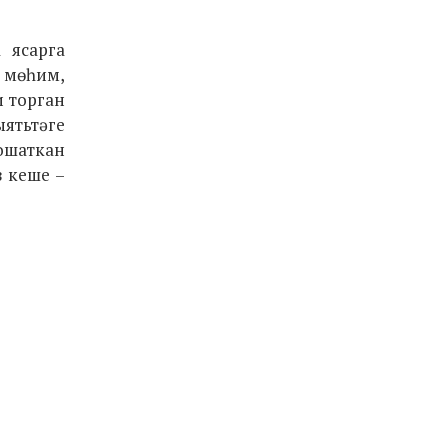
 ясарга
 мөһим,
и торган
ыятьтәге
 ошаткан
з кеше –