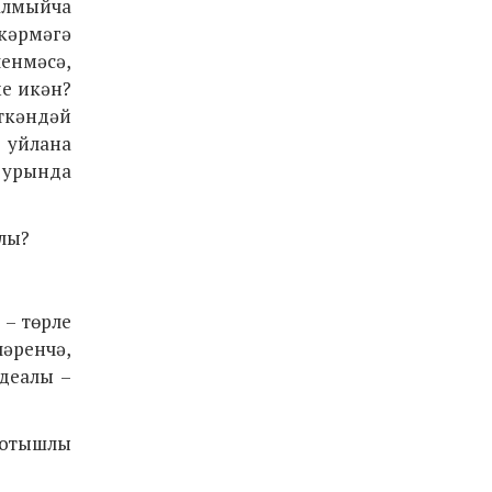
алмыйча
скәрмәгә
ченмәсә,
ме икән?
ткәндәй
 уйлана
у урында
лы?
 – төрле
ләренчә,
идеалы –
 отышлы