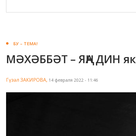
БУ – ТЕМА!
МӘХӘББӘТ – ЯҢА ДИН 
Гүзәл ЗАКИРОВА,
14 февраля 2022 - 11:46