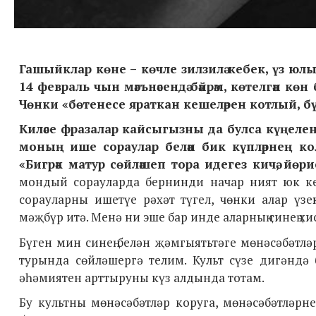
Гашыйклар көне – көчле зилзилә кебек, үз юлында
14 февраль чын мәгънәсендә бәйрәм, көтелгән к
Чөнки «бөтенесе яраткан кешеләрен котлый, бүлә
Киләсе фразалар кайсыгызны да булса күңелен т
моның ише сораулар белән бик күпләрнең ко
«Бигрәк матур сөйләшеп тора идегез кичә, йөри
мондый сорауларда бернинди начар ният юк ке
сорауларны ишетүе рәхәт түгел, чөнки алар үзе
мәҗбүр итә. Менә ни эше бар инде аларның синең хи
Бүген мин синең белән җәмгыятьтәге мөнәсәбәтл
турында сөйләшергә телим. Культ сүзе дигәндә 
әһәмиятен арттыруны күз алдында тотам.
Бу культны мөнәсәбәтләр коруга, мөнәсәбәтләрне