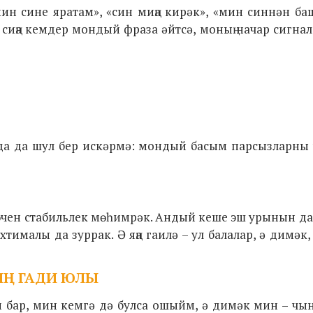
ин сине яратам», «син миңа кирәк», «мин синнән б
 сиңа кемдер мондый фраза әйтсә, моның начар сигна
да да шул бер искәрмә: мондый басым парсызларны 
өчен стабильлек мөһимрәк. Андый кеше эш урынын да
малы да зуррак. Ә яңа гаилә – ул балалар, ә димәк, 
ИҢ ГАДИ ЮЛЫ
м бар, мин кемгә дә булса ошыйм, ә димәк мин – чы