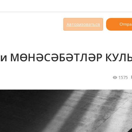
Авторизоваться
Отпра
яки МӨНӘСӘБӘТЛӘР КУЛ
1575