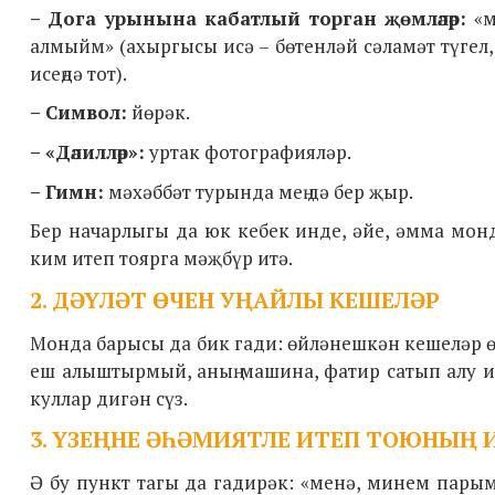
– Дога урынына кабатлый торган җөмләләр:
«м
алмыйм» (ахыргысы исә – бөтенләй сәламәт түгел,
исеңдә тот).
– Символ:
йөрәк.
– «Дәлилләр»:
уртак фотографияләр.
– Гимн:
мәхәббәт турында мең дә бер җыр.
Бер начарлыгы да юк кебек инде, әйе, әмма мон
ким итеп тоярга мәҗбүр итә.
2. ДӘҮЛӘТ ӨЧЕН УҢАЙЛЫ КЕШЕЛӘР
Монда барысы да бик гади: өйләнешкән кешеләр 
еш алыштырмый, аның машина, фатир сатып алу ихти
куллар дигән сүз.
3. ҮЗЕҢНЕ ӘҺӘМИЯТЛЕ ИТЕП ТОЮНЫҢ 
Ә бу пункт тагы да гадирәк: «менә, минем пары