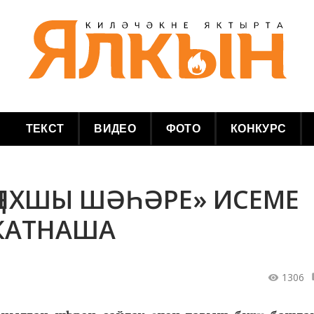
ТЕКСТ
ВИДЕО
ФОТО
КОНКУРС
Ң ЯХШЫ ШӘҺӘРЕ» ИСЕМЕ
КАТНАША
1306