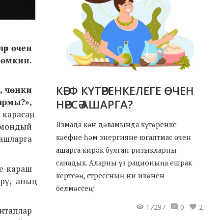
ләр өчен
мөмкин.
КӘЕФ КҮТӘРЕНКЕЛЕГЕ ӨЧЕН
, чөнки
армы?»,
НӘРСӘ АШАРГА?
карасаң,
Язмада көн дәвамында күтәренке
 мондый
кәефне һәм энергияне югалтмас өчен
башларга
ашарга кирәк булган ризыкларны
санадык. Аларны үз рационыңа ешрак
ле караш
кертсәң, стрессның ни икәнен
ү, аның
белмәссең!
17297
0
2
китаплар