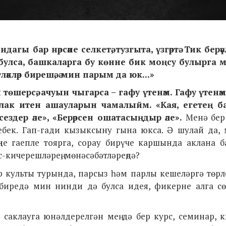
гы бар нәрсәне селкетә, тузгыта, үзгәртә. Тик берәү
өн булса, башкаларга бу көнне бик моңсу булырга 
кләр бирешә, ә мин парым да юк...»
өшерсә, ачуын чыгарса – гафу үтенәм. Гафу үтенәм
лак итен ашауларын чамалыйм. «Кая, егетең б
сездер әле», «Берәрсен ошатасыңдыр әле».
Менә бер 
бек. Гап-гади кызыксыну гына юкса. Ә шулай да,
ңне гаепле тоярга, сорау бирүче каршында аклана 
с-кичерешләрең, мөнәсәбәтләреңдә?
әр культы турында, парсыз һәм парлы кешеләргә төр
биредә мин нинди дә булса идея, фикерне алга сөр
 саклауга юнәлдерелгән мең дә бер курс, семинар, 