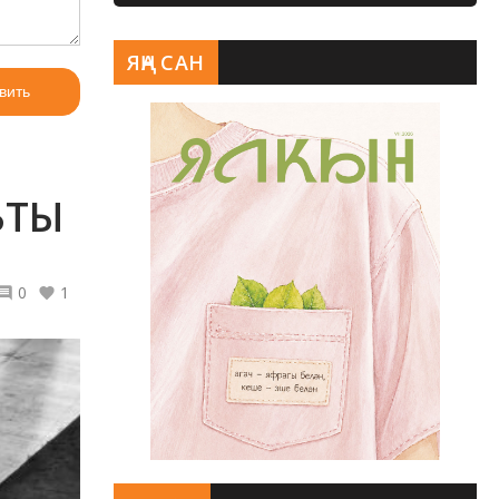
ЯҢА САН
вить
ЬТЫ
0
1