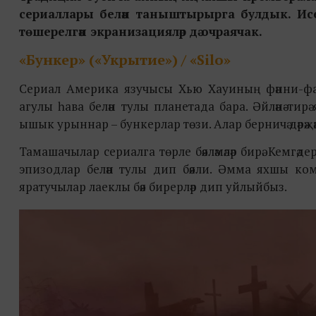
сериаллары белән таныштырырга булдык. Исе
төшерелгән экранизацияләр дә очраячак.
«Бункер»
(
«
Укрытие
»
)
/
«
Silo»
Сериал Америка язучысы Хью Хауиның фәнни-фант
агулы һава белән тулы планетада бара. Әйләнә-тирә
ышык урыннар – бункерлар төзи. Алар берничә дәрәҗәгә
Тамашачылар сериалга төрле бәяләмәләр бирә. Кемг
эпизодлар белән тулы дип бәяли. Әмма яхшы ко
яратучылар лаеклы бәя бирерләр дип уйлыйбыз.