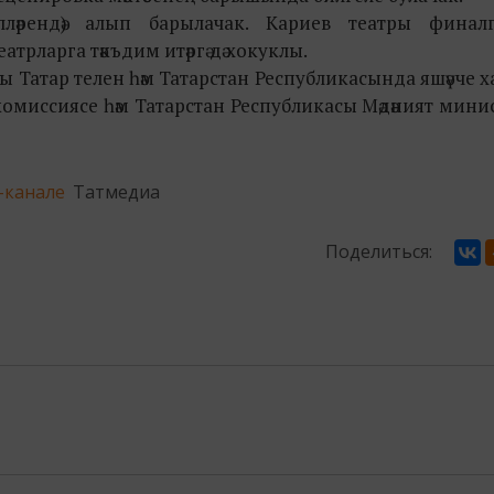
елләрендә) алып барылачак. Кариев театры финалг
атрларга тәкъдим итәргә дә хокуклы.
ы Татар телен һәм Татарстан Республикасында яшәүче 
ләре комиссиясе һәм Татарстан Республикасы Мәдәният мин
-канале
Татмедиа
Поделиться: