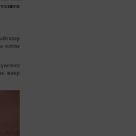
езләнеп
кыйгалар
лы-катлы
күңелсез
ик жанр