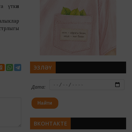
а үткән
халыклар
истрлыгы
ЭЗЛӘҮ
Дата:
Найти
ВКОНТАКТЕ