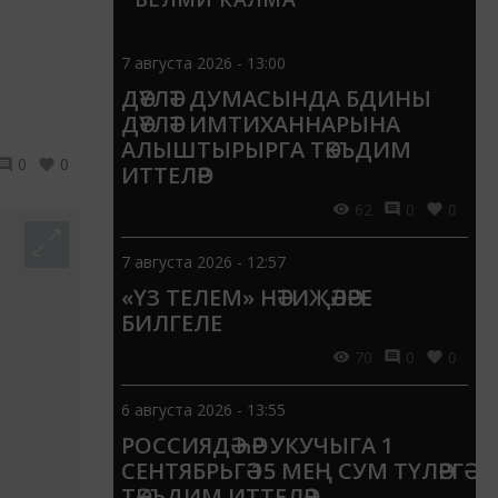
7 августа 2026 - 13:00
ДӘҮЛӘТ ДУМАСЫНДА БДИНЫ
ДӘҮЛӘТ ИМТИХАННАРЫНА
АЛЫШТЫРЫРГА ТӘКЪДИМ
0
0
ИТТЕЛӘР
62
0
0
7 августа 2026 - 12:57
«ҮЗ ТЕЛЕМ» НӘТИҖӘЛӘРЕ
БИЛГЕЛЕ
70
0
0
6 августа 2026 - 13:55
РОССИЯДӘ ҺӘР УКУЧЫГА 1
СЕНТЯБРЬГӘ 15 МЕҢ СУМ ТҮЛӘРГӘ
ТӘКЪДИМ ИТТЕЛӘР