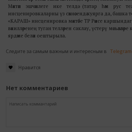
Мәктәп эшчәнлеге ике телдә (татар һәм рус т
инсценировкаларны үз сәхнәсендә куярга да, башка те
«КАРАШ» инсценировка мәктәбе ТР Рәисе каршындаг
вәкилләренең туган телләрен саклау, үстерү мәсьәлә
ярдәме белән оештырыла.
Следите за самым важным и интересным в
Telegram
Нравится
Нет комментариев