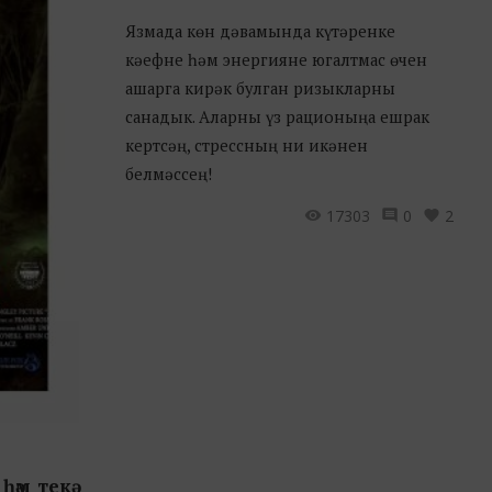
Язмада көн дәвамында күтәренке
кәефне һәм энергияне югалтмас өчен
ашарга кирәк булган ризыкларны
санадык. Аларны үз рационыңа ешрак
кертсәң, стрессның ни икәнен
белмәссең!
17303
0
2
әм текә