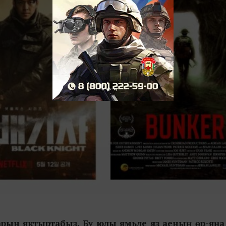
ын яктыртабыз. Бу юлы ямьле яз аеның өр-яңа һ