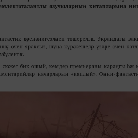
млектә талантлы язучыларның китапларына ниг
астик әсәренә нигезләнеп төшерелгән. Экрандагы ва
 яшәү өчен яраксыз, шуңа күрә кешеләр үзләре өчен кат
 бүленгән.
әдер сюжет бик ошый, кемдер премьераны
караңгы һәм 
мментарийлар начарларын «каплый». Фәнни-фантаст