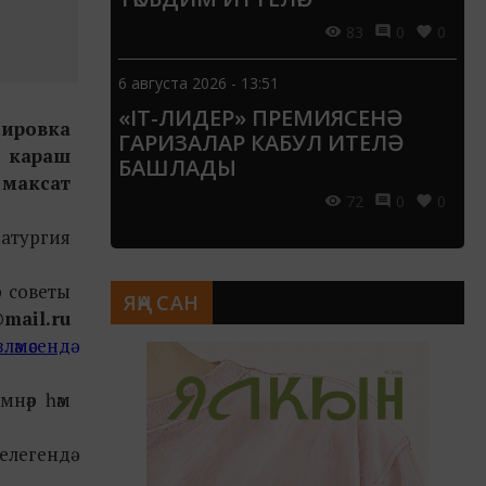
83
0
0
6 августа 2026 - 13:51
«IT-ЛИДЕР» ПРЕМИЯСЕНӘ
нировка
ГАРИЗАЛАР КАБУЛ ИТЕЛӘ
а караш
БАШЛАДЫ
 максат
72
0
0
матургия
р советы
ЯҢА САН
mail.ru
ләмәсендә
мнәр һәм
елегендә