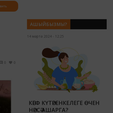
вить
АШЫЙБЫЗМЫ?
14 марта 2024 - 12:25
0
0
КӘЕФ КҮТӘРЕНКЕЛЕГЕ ӨЧЕН
НӘРСӘ АШАРГА?