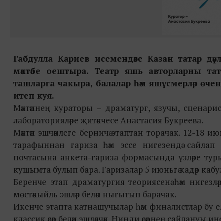
Габдулла Кариев исемендәге Казан татар дәү
мәктәбе оештыра. Театр яшь авторларны тат
ташларга чакыра, балалар һәм яшүсмерләр өчен 
итеп куя.
Мәктәпнең кураторы – драматург, язучы, сценари
лабораторияләре җитәкчесе Анастасия Букреева.
Мәктәп эшчәнлеге берничә этаптан торачак. 12-18 
тарафыннан гариза һәм эссе нигезендә сайлап
почтасына анкета-гариза формасында үзләре туры
кушымта булып бара. Гаризалар 5 июньгә кадәр кабул
Беренче этап драматургия теориясенә һәм нигезл
мөстәкыйль эшләр белән ныгытып барачак.
Икенче этапта катнашучылар һәм финалистлар бу елн
классик әсәр белән эшләячәк. Нинди әсәрнең сайлануы