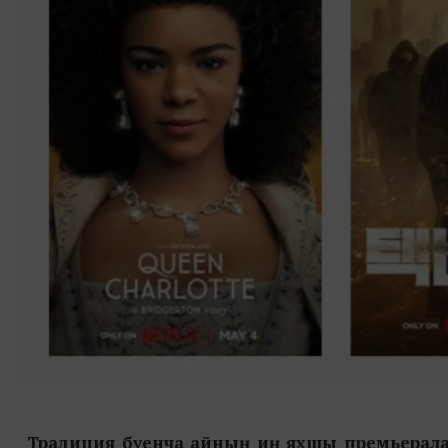
Традиция буенча айның иң яхшы премьералар