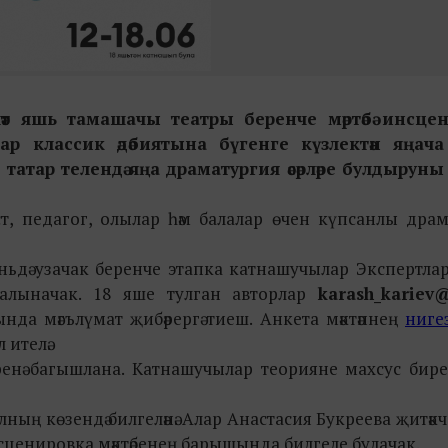
ләт яшь тамашачы театры беренче мәртәбә инсце
ар классик әдәбиятына бүгенге күзлектән яңач
татар телендә яңа драматургия әсәрләре булдыруны
ст, педагог, олылар һәм балалар өчен күпсанлы дра
июньдә узачак беренче этапка катнашучылар Экспертла
 алыначак. 18 яше тулган авторлар
karash_kariev@
нда мәгълүмат җибәрергә тиеш. Анкета мәктәпнең
нигез
 ителә.
әренә багышлана. Катнашучылар теорияне махсус бире
ың көзендә билгеләнә. Алар Анастасия Букреева җитәкч
 инсценировка мәктәбенең барышында билгеле булачак.