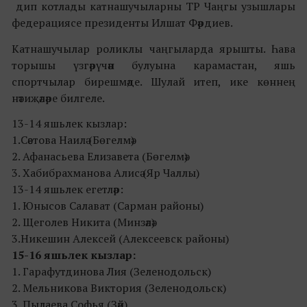
дип котлады катнашучыларны ТР Чаңгы узышлары
федерациясе президенты Илшат Фәрдиев.
Катнашучылар роликлы чаңгыларда ярышты. Һава
торышы үзгәрүчән булуына карамастан, яшь
спортчылар бирешмәде. Шулай итеп, ике көннең
нәтиҗәләре билгеле.
13-14 яшьлек кызлар:
1.Сәетова Наилә (Бөгелмә)
2. Афанасьева Елизавета (Бөгелмә)
3. Хабибрахманова Алисә (Яр Чаллы)
13-14 яшьлек егетләр:
1. Юнысов Салават (Сарман районы)
2. Щеголев Никита (Минзәлә)
3.Никешин Алексей (Алексеевск районы)
15-16 яшьлек кызлар:
1. Гарафутдинова Лия (Зеленодольск)
2. Мельникова Виктория (Зеленодольск)
3. Пылаева Софья (Зәй)