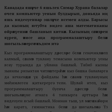
Канадада яш
әүче 6 яш
ьлек
Симар Хуран
а
балалар
өчен
компьютер
уенын булдырып, дөньяда иң
яшь видеоуеннар эшләүче исемен алды. Барысы
да кызның ютубта видео аша математиканы
өйрәнүеннән башланып киткән. Кызының сәләтләрен
күреп, әтисе аңа программалаштыру белән
шөгыльләнергә тәкъдим итә.
Кыз
программалаштыру дәресләре белән
генә чикләнеп
калмый, сәламәт туклану темасына компьютер уены
ясау турында да уйлана башлый. Табиб кызны
зыянлы ризыктан читләштерә һәм кыз башка балаларга
да кечкенәдән үк файдалы һәм сәламәт туклануның
мөһимлеген җиткерергә тели. Шулай итеп, кыз
программалаштыру буенча дәресләр белән
шөгыльләнүне атнага
4 тапкырга арттыра һәм
видеоуен ясый башлый. Моннан тыш, ул мәктәпкә йөри
һәм каратэ, гимнастика белән дә
шөгыльләнә. Үз