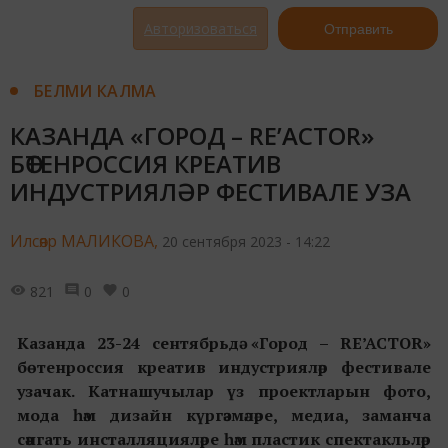
Авторизоваться
Отправить
БЕЛМИ КАЛМА
КАЗАНДА «ГОРОД – RE’ACTOR»
БӨТЕНРОССИЯ КРЕАТИВ
ИНДУСТРИЯЛӘР ФЕСТИВАЛЕ УЗА
Илсөяр МАЛИКОВА,
20 сентября 2023 - 14:22
821
0
0
Казанда
23-24 сентябрьдә «Город – RE’ACTOR»
бөтенроссия креатив индустрияләр фестивале
узачак.
Катнашучылар үз проектларын фото,
мода һәм дизайн күргәзмәләре, медиа, заманча
сәнгать инсталляцияләре һәм пластик спектакльләр