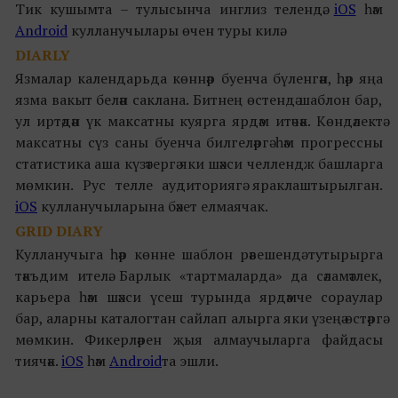
Тик кушымта – тулысынча инглиз телендә.
iOS
һәм
Android
кулланучылары өчен туры килә.
DIARLY
Язмалар календарьда көннәр буенча бүленгән, һәр яңа
язма вакыт белән саклана. Битнең өстендә шаблон бар,
ул иртәдән үк максатны куярга ярдәм итәчәк. Көндәлектә
максатны сүз саны буенча билгеләргә һәм прогрессны
статистика аша күзәтергә яки шәхси челлендж башларга
мөмкин. Рус телле аудиториягә яраклаштырылган.
iOS
кулланучыларына
бәхет елмаячак.
GRID DIARY
Кулланучыга һәр көнне шаблон рәвешендә тутырырга
тәкъдим ителә. Барлык «тартмаларда» да сәламәтлек,
карьера һәм шәхси үсеш турында ярдәмче сораулар
бар, аларны каталогтан сайлап алырга яки үзеңә өстәргә
мөмкин. Фикерләрен җыя алмаучыларга файдасы
тиячәк.
iOS
һәм
Android
та эшли.