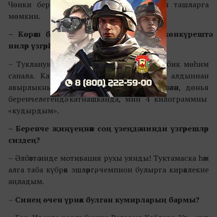
Чөнки бер генә хата барысын да бозып ташларга
мөмкин.
– Көрәш белән шөгыльләнә башлагач, көнкүрештә
ниләр үзгәрә?
– Туклануны күзәтә башлыйсың. Көрәштә бу бик мөһим
санала. Кайчак спортчыларга ярышлар алдыннан
авырлыкны «кудыру» да кирәк була. Мәсәлән, дөнья
беренчелегендә катнашканда, мин 4 килограммны
«кудырдым».
– Беренче җиңүеңнән соң үзеңдә нинди үзгәрешләр
сиздең?
– Әлбәттә инде мотивация рухы уянды! Туктамаска һәм
алга таба күбрәк эшләргә, чемпион булырга кирәклекне
аңладым.
–
Синең өчен үрнәк булган кумирларың бармы?