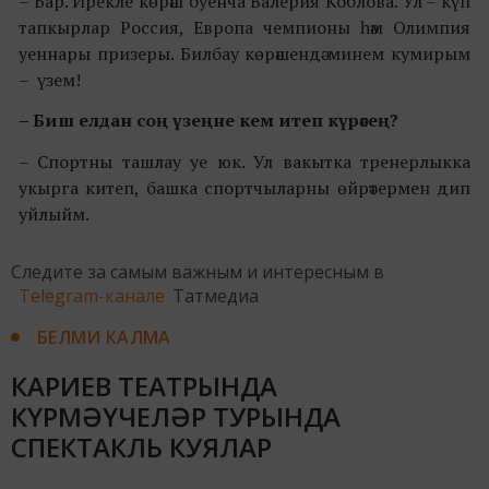
– Бар. Ирекле көрәш буенча Валерия Коблова. Ул – күп
тапкырлар Россия, Европа чемпионы һәм Олимпия
уеннары призеры. Билбау көрәшендә минем кумирым
– үзем!
– Биш елдан соң үзеңне кем итеп күрәсең?
– Спортны ташлау уе юк. Ул вакытка тренерлыкка
укырга китеп, башка спортчыларны өйрәтермен дип
уйлыйм.
Следите за самым важным и интересным в
Telegram-канале
Татмедиа
БЕЛМИ КАЛМА
КАРИЕВ ТЕАТРЫНДА
КҮРМӘҮЧЕЛӘР ТУРЫНДА
СПЕКТАКЛЬ КУЯЛАР