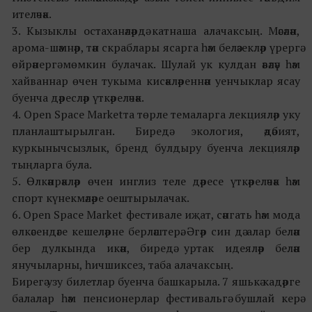
ителәчәк.
3. Кызыклы остаханәләрдә катнаша алачаксың. Мәсәлән,
арома-шәмнәр, тән скраблары ясарга һәм беләзекләр үрергә
өйрәнергә мөмкин булачак. Шулай ук кулдан әвәләү һәм
хайваннар өчен тукыма кисәкләреннән уенчыклар ясау
буенча дәресләр үткәреләчәк.
4.
Open Space Marketта төрле
темаларга лекцияләр уку
планлаштырылган. Биредә экология, әдәбият,
куркынычсызлык, бренд булдыру буенча лекцияләр
тыңларга була.
5. Өлкәнрәкләр өчен инглиз теле дәресе үткәреләчәк һәм
спорт күнекмәләре оештырылачак.
6. Open Space Market фестивале иҗат, сәнгать һәм мода
өлкәсендәге кешеләрне берләштерә. Әгәр син дә алар белән
бер дулкында икән, биредә уртак идеяләр белән
янучыларны, һичшиксез, таба алачаксың.
Бирегә узу билетлар буенча башкарыла. 7 яшькә кадәрге
балалар һәм пенсионерлар фестивальгә бушлай керә