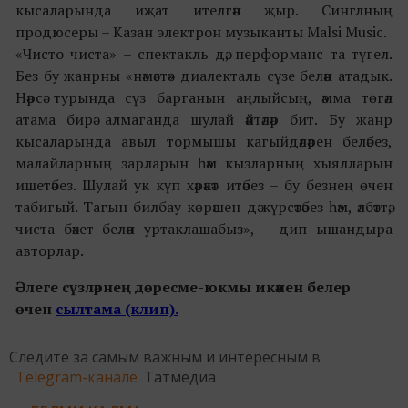
кысаларында иҗат ителгән җыр. Синглның
продюсеры – Казан электрон музыканты Malsi Music.
«Чисто чиста» – спектакль дә, перформанс та түгел.
Без бу жанрны «нәмәстә» диалекталь сүзе белән атадык.
Нәрсә турында сүз барганын аңлыйсың, әмма төгәл
атама бирә алмаганда шулай әйтәләр бит. Бу жанр
кысаларында авыл тормышы кагыйдәләрен беләбез,
малайларның зарларын һәм кызларның хыялларын
ишетәбез. Шулай ук күп хәрәкәт итәбез – бу безнең өчен
табигый. Тагын билбау көрәшен дә күрсәтәбез һәм, әлбәттә,
чиста бәхет белән уртаклашабыз», – дип ышандыра
авторлар.
Әлеге сүзләрнең дөресме-юкмы икәнен белер
өчен
сылтама (клип).
Следите за самым важным и интересным в
Telegram-канале
Татмедиа