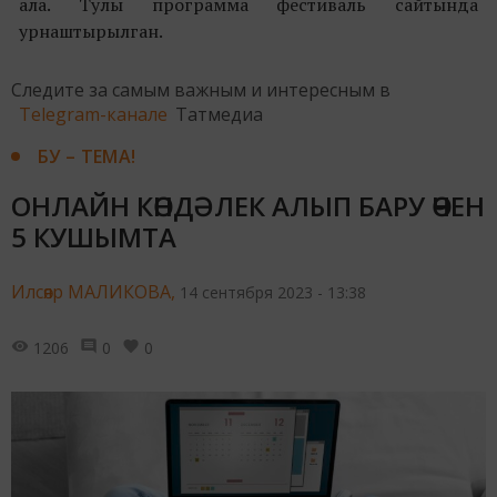
ала. Тулы программа фестиваль сайтында
урнаштырылган.
Следите за самым важным и интересным в
Telegram-канале
Татмедиа
БУ – ТЕМА!
ОНЛАЙН КӨНДӘЛЕК АЛЫП БАРУ ӨЧЕН
5 КУШЫМТА
Илсөяр МАЛИКОВА,
14 сентября 2023 - 13:38
1206
0
0