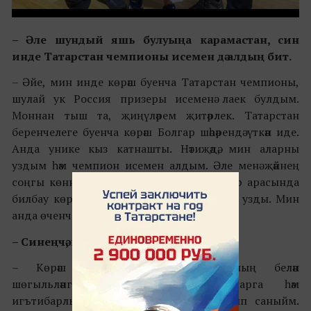
– Әле шундый яшь булуыңа карамастан, син
инде Татарстан чемпионы исемен дә алдың бит.
– Әйе, мин инде көрәш буенча Татарстан чемпионы,
шулай ук Россия призеры исеменә лаек булдым.
Моннан тыш та, җиңүләрем җитәрлек. Татарстан
беренчелеге буенча көрәш Болгар шәһәрендә үткән иде.
Анда унике кыз катнашты. Нәтиҗәдә, мин аларны
уздым һәм чемпион исемен алдым. Әле менә җәйнең
соңгы көннәрендә Уфада егетләр һәм кызлар арасында
билбау көрәше буенча дөнья беренчелеге узды. Мин
анда өченче урын алдым.
– Синеңчә, көрәштә иң мөһиме – нәрсә?
– Көрәш ялгышуны яратмый. Аның белән
шөгыльләнгәндә, бик яхшылап уйларга һәм
игътибарлылыкны югалтмаска кирәк дип саныйм.