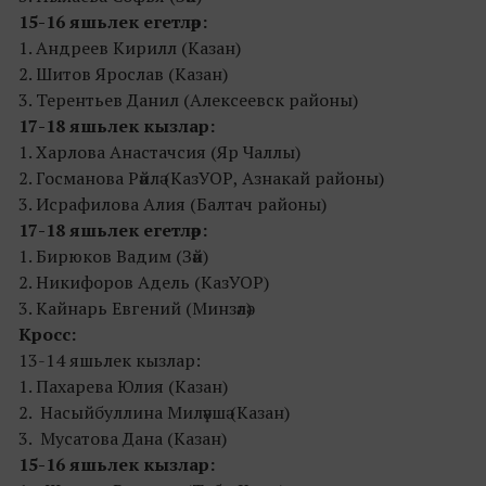
15-16 яшьлек егетләр:
1. Андреев Кирилл (Казан)
2. Шитов Ярослав (Казан)
3. Терентьев Данил (Алексеевск районы)
17-18 яшьлек кызлар:
1. Харлова Анастачсия (Яр Чаллы)
2. Госманова Рәйлә (КазУОР, Азнакай районы)
3. Исрафилова Алия (Балтач районы)
17-18 яшьлек егетләр:
1. Бирюков Вадим (Зәй)
2. Никифоров Адель (КазУОР)
3. Кайнарь Евгений (Минзәлә)
Кросс:
13-14 яшьлек кызлар:
1. Пахарева Юлия (Казан)
2. Насыйбуллина Миләүшә (Казан)
3. Мусатова Дана (Казан)
15-16 яшьлек кызлар: