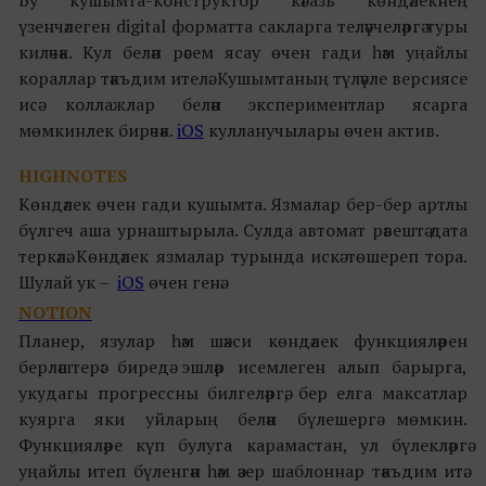
Бу кушымта-конструктор кәгазь көндәлекнең
үзенчәлеген digital форматта сакларга теләүчеләргә туры
киләчәк. Кул белән рәсем ясау өчен гади һәм уңайлы
кораллар тәкъдим ителә. Кушымтаның түләүле версиясе
исә коллажлар белән экспериментлар ясарга
мөмкинлек бирәчәк.
iOS
кулланучылары өчен актив.
HIGHNOTES
Көндәлек өчен гади кушымта. Язмалар бер-бер артлы
бүлгеч аша урнаштырыла. Сулда автомат рәвештә дата
теркәлә. Көндәлек язмалар турында искә төшереп тора.
Шулай ук –
iOS
өчен генә.
NOTION
Планер, язулар һәм шәхси көндәлек функцияләрен
берләштерә: биредә эшләр исемлеген алып барырга,
укудагы прогрессны билгеләргә, бер елга максатлар
куярга яки уйларың белән бүлешергә мөмкин.
Функцияләре күп булуга карамастан, ул бүлекләргә
уңайлы итеп бүленгән һәм әзер шаблоннар тәкъдим итә.