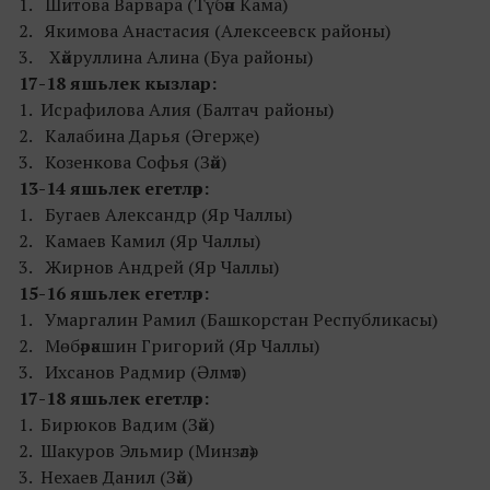
1. Шитова Варвара (Түбән Кама)
2. Якимова Анастасия (Алексеевск районы)
3. Хәйруллина Алина (Буа районы)
17-18 яшьлек кызлар:
1. Исрафилова Алия (Балтач районы)
2. Калабина Дарья (Әгерҗе)
3. Козенкова Софья (Зәй)
13-14 яшьлек егетләр:
1. Бугаев Александр (Яр Чаллы)
2. Камаев Камил (Яр Чаллы)
3. Жирнов Андрей (Яр Чаллы)
15-16 яшьлек егетләр:
1. Умаргалин Рамил (Башкорстан Республикасы)
2. Мөбәрәкшин Григорий (Яр Чаллы)
3. Ихсанов Радмир (Әлмәт)
17-18 яшьлек егетләр:
1. Бирюков Вадим (Зәй)
2. Шакуров Эльмир (Минзәлә)
3. Нехаев Данил (Зәй)