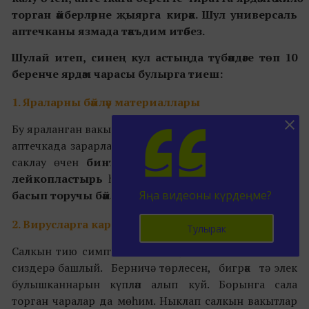
торган әйберләрне җыярга кирәк. Шул универсаль
аптечканы язмада тәк
ъ
дим итәбез.
Шулай итеп, синең кул астыңда түбәндәге төп 10
беренче ярдәм чарасы булырга тиеш:
1. Яраларны бәйләү материаллары
Бу яраланган вакытта ярдәм итүнең иң төп чарасы. Һәр
аптечкада зарарланган өлкәне бәйләү һәм аны тузаннан
саклау өчен
бинт
, кечкенә яраларны саклау өчен
лейкопластырь
һәм кан туктасын өчен
кысып һәм
Яңа видеоны күрдеңме?
басып торучы бәйләү чаралары
булырга тиеш.
2. Вирусларга каршы дарулар
Тулырак
Салкын тию симптомнары август ахырында әкренләп
сиздерә башлый. Берничә төрлесен, бигрәк тә элек
булышканнарын күпләп алып куй. Борынга сала
торган чаралар да мөһим. Ныклап салкын вакытлар