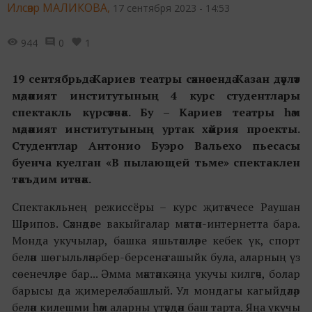
Илсөяр МАЛИКОВА,
17 сентября 2023 - 14:53
944
0
1
19 сентябрьдә Кариев театры сәхнәсендә Казан дәүләт
мәдәният институтының 4 курс студентлары
спектакль күрсәтәчәк. Бу – Кариев театры һәм
мәдәният институтының уртак хәйрия проекты.
Студентлар Антонио Буэро Вальехо пьесасы
буенча куелган «В пылающей тьме» спектаклен
тәкъдим итәчәк.
Спектакльнең режиссёры – курс җитәкчесе Раушан
Шәрипов. Сәхнәдәге вакыйгалар мәктәп-интернетта бара.
Монда укучылар, башка яшьтәшләре кебек үк, спорт
белән шөгыльләнә, бер-берсенә гашыйк була, аларның үз
сөенечләре бар... Әмма мәктәпкә яңа укучы килгәч, болар
барысы да җимерелә башлый. Ул мондагы кагыйдәләр
белән килешми һәм аларны үтәүдән баш тарта. Яңа укучы