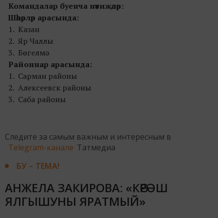
Командалар буенча нәтиҗәләр:
Шәһәрләр арасында:
1. Казан
2. Яр Чаллы
3. Бөгелмә
Районнар арасында:
1. Сарман районы
2. Алексеевск районы
3. Саба районы
Следите за самым важным и интересным в
Telegram-канале
Татмедиа
БУ – ТЕМА!
АНЖЕЛА ЗАКИРОВА: «КӨРӘШ
ЯЛГЫШУНЫ ЯРАТМЫЙ»