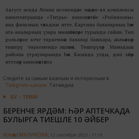
Август аенда Ленин исемендәге мәдәни-ял комплексы
кинотеатрында «Титры» киномәктәбе «Робинзоны»
яңа фильмын тәкъдим итте. Картина балаларның һәм
ата-аналарның үзара мөнәсәбәтләре турында сөйли. Төп
рольләрне кече төркемнән балалар башкара, ә өлкәннәр
төшерү төркемендә эшләгән. Төшерүләр Мамадыш
районы утрауларында һәм Казанда узды, дип хәбәр
иттеләр киномәктәптә.
Следите за самым важным и интересным в
Telegram-канале
Татмедиа
БУ – ТЕМА!
БЕРЕНЧЕ ЯРДӘМ: ҺӘР АПТЕЧКАДА
БУЛЫРГА ТИЕШЛЕ 10 ӘЙБЕР
Илсөяр МАЛИКОВА,
12 сентября 2023 - 11:19