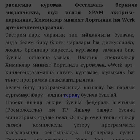
рәвешендә күрсәтәчәк. Фестиваль берничә
мәйданчыкта, шул исәптән УРАМ экстрим-
паркында, Химиклар мәдәният йортында һәм Werk
арт-киңлегендә узачак.
Экстрим-парк чараның төп мәйданчыгы булачак,
анда белем бирү блогы чаралары һәм дискуссияләр,
локаль брендлар маркеты, күргәзмәләр, заманча бию
буенча остаханә узачак. Пластик спектакльләр
Химиклар мәдәният йортында күрсәтеләчәк, ә Werk арт-
киңлегендә заманча сәнгать күргәзмәсе, музыкаль һәм
төнге программа планлаштырылган.
Белем бирү программасында катнашу һәм барлык
күргәзмәләргә бару – алдан
теркәлү
буенча бушлай.
Проект Яшьләр эшләре буенча федераль агентлык
(Росмолодежь) һәм ТР Яшьләр эшләре буенча
министрлык ярдәме белән «Яшьләр өчен төбәк» яшьләр
сәясәтен комплекслы үстерү программасы
кысаларында оештырылды. Партнерлар булып
Таврида арт-кластеры, Your Yool проекты,