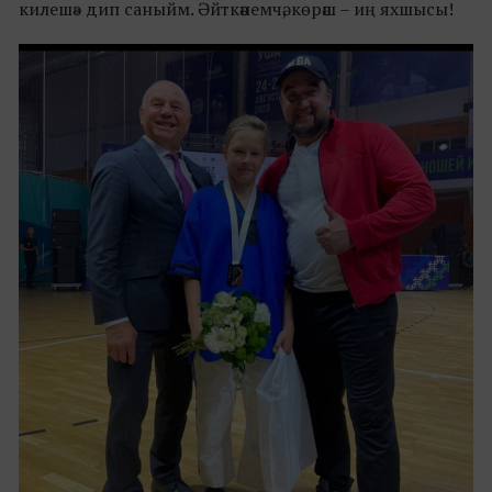
килешә» дип саныйм. Әйткәнемчә, көрәш – иң яхшысы!