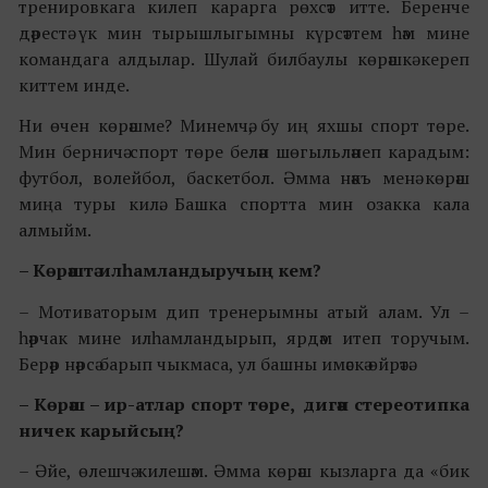
тренировкага килеп карарга рөхсәт итте. Беренче
дәрестә үк мин тырышлыгымны күрсәттем һәм мине
командага алдылар. Шулай билбаулы көрәшкә кереп
киттем инде.
Ни өчен көрәшме? Минемчә, бу иң яхшы спорт төре.
Мин берничә спорт төре белән шөгыльләнеп карадым:
футбол, волейбол, баскетбол. Әмма нәкъ менә көрәш
миңа туры килә. Башка спортта мин озакка кала
алмыйм.
– Көрәштә илһамландыручың кем?
– Мотиваторым дип тренерымны атый алам. Ул –
һәрчак мине илһамландырып, ярдәм итеп торучым.
Берәр нәрсә барып чыкмаса, ул башны имәскә өйрәтә.
– Көрәш – ир-атлар спорт төре, дигән стереотипка
ничек карыйсың?
– Әйе, өлешчә килешәм. Әмма көрәш кызларга да «бик