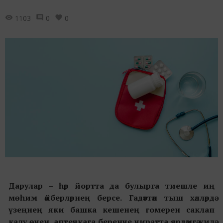
1103
0
0
Дарулар – һәр йортта да булырга тиешле иң
мөһим әйберләрнең берсе. Гадәттән тыш хәлләрдә
үзеңнең яки башка кешенең гомерен саклап
калу өчен, аптечкага беренче чиратта ярдәмгә килә