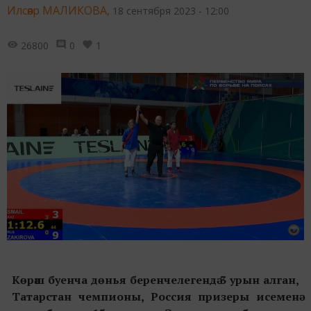
Илсөяр МАЛИКОВА,
18 сентября 2023 - 12:00
26800
0
1
Көрәш буенча дөнья беренчелегендә 3 урын алган,
Татарстан чемпионы, Россия призеры исеменә