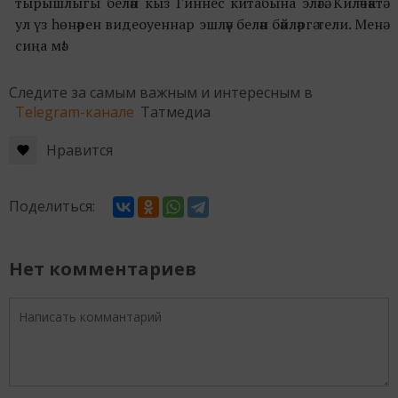
тырышлыгы белән кыз Гиннес китабына эләгә. Киләчәктә
ул үз һөнәрен видеоуеннар эшләү белән бәйләргә тели. Менә
сиңа мә!
Следите за самым важным и интересным в
Telegram-канале
Татмедиа
Нравится
Поделиться:
Нет комментариев