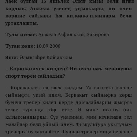
лаек булган 15 яшьлек Әлмәт кызы белән әңгәмә
кордык. Анжела үзенең уңышлары, ни өчен
көрәшне сайлавы һәм киләчәккә планнары белән
уртаклашты.
Тулы исеме:
Анжела Рафил кызы Закирова
Туган к
өне:
10.09.2008
Яши:
Әлмәт
шәһәре Кәләй авылы
– Көрәшкә ничек килдең? Ни өчен нәкъ менә шушы
спорт төрен сайладың?
– Көрәшкә алты ел элек килдем. Ул вакытта өченче
сыйныфта укый идем. Бервакыт сыйныфка көрәш
буенча тренер килеп керде дә, малайларны җыярга
теләве турында хәбәр итте. Ә мине исә бу бик
кызыксындырды. Сүз уңаеннан, мин кечкенәдән гел
малайлар белән уйный идем. Физкультура укытучым
тренерга бу хакта әйтте. Шуннан тренер миңа беренче