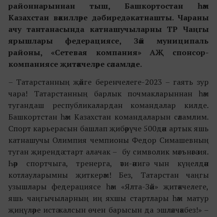
районнарыннан тыш, Башкортостан һәм
Казахстан вәкилләре дә биредә катнашты. Чараны
ачу тантанасында катнашучыларны ТР Чаңгы
ярышлары федерациясе, Зәй муниципаль
районы, «Сетевая компания» АҖ спонсор-
компаниясе җитәкчеләре сәламләде.
– Татарстанның җәйге беренчелеге-2023 –
гаять зур
чара
! Татарстанның барлык почмакларыннан һәм
тугандаш республикалардан командалар килде.
Башкортстан һәм Казахстан командаларын сәламлим.
Спорт карьерасын башлап җибәрүче 500дән артык яшь
катнашучы Олимпия чемпионы Федор Симашевның
туган җирендә старт алачак – бу символик мәгънәгә ия.
Һәр спортчыга, тренерга, әти-әнигә чын күңелдән
котлауларымны җиткерәм! Без, Татарстан чаңгы
узышлары федерациясе һәм «Ялта-Зәй» җитәкчелеге,
яшь чаңгычыларның иң яхшы стартлары һәм матур
җиңүләре истә калсын өчен барысын да эшләячәкбез!» –