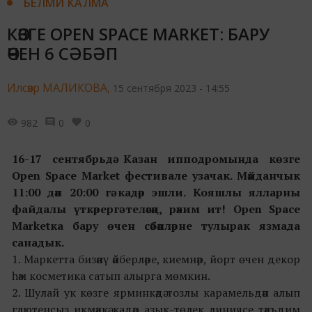
БЕЛМИ КАЛМА
КӨЗГЕ OPEN SPACE MARKET: БАРУ
ӨЧЕН 6 СӘБӘП
Илсөяр МАЛИКОВА,
15 сентября 2023 - 14:55
982
0
0
16-17 сентябрьдә Казан ипподромында көзге
Open Space Market фестивале узачак. Мәйданчык
11:00 дән 20:00 гә кадәр эшли. Кояшлы ялларны
файдалы үткәрергә теләсәң, рәхим ит! Open Space
Marketка бару өчен сәбәпләрне тулырак язмада
санадык.
1. Маркетта бизәнү әйберләре, киемнәр, йорт өчен декор
һәм косметика сатып алырга мөмкин.
2. Шулай ук көзге ярминкәдә тозлы карамельдән алып
глютенсыз икмәккә кадәр азык-төлек линиясе тәкъдим