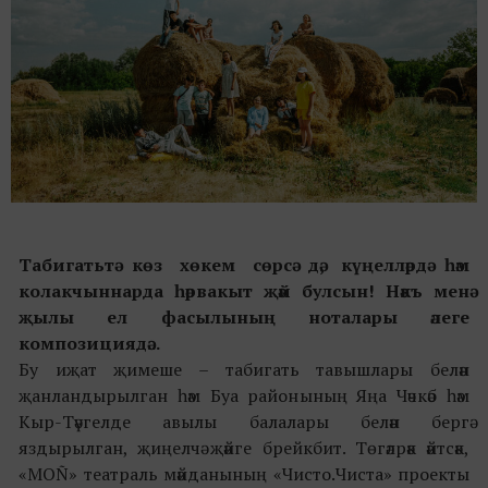
Табигатьтә көз хөкем сөрсә дә, күңелләрдә һәм
колакчыннарда һәрвакыт җәй булсын! Нәкъ менә
җылы ел фасылының ноталары әлеге
композициядә...
Бу иҗат җимеше – табигать тавышлары белән
җанландырылган һәм Буа районының Яңа Чәчкәб һәм
Кыр-Тәүгелде авылы балалары белән бергә
яздырылган, җиңелчә җәйге брейкбит. Төгәлрәк әйтсәк,
«MOÑ» театраль мәйданының «Чисто.Чиста» проекты