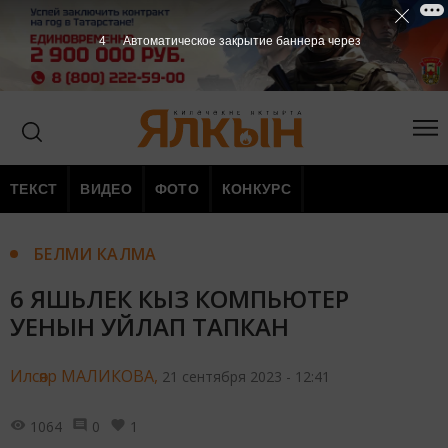
3
Автоматическое закрытие баннера через
ТЕКСТ
ВИДЕО
ФОТО
КОНКУРС
БЕЛМИ КАЛМА
6 ЯШЬЛЕК КЫЗ КОМПЬЮТЕР
УЕНЫН УЙЛАП ТАПКАН
Илсөяр МАЛИКОВА,
21 сентября 2023 - 12:41
1064
0
1