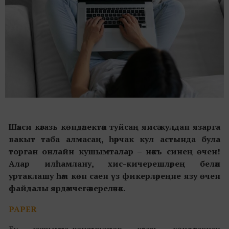
Шәхси кәгазь көндәлектән туйсаң яисә кулдан язарга
вакыт таба алмасаң, һәрчак кул астында була
торган онлайн кушымталар – нәкъ синең өчен!
Алар илһамлану, хис-кичерешләрең белән
уртаклашу һәм көн саен үз фикерләреңне язу өчен
файдалы ярдәмчегә әвереләчәк.
PAPER