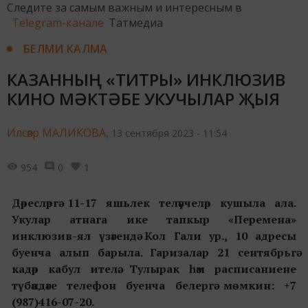
Следите за самым важным и интересным в
Telegram-канале
Татмедиа
БЕЛМИ КАЛМА
КАЗАННЫҢ «ТИТРЫ» ИНКЛЮЗИВ
КИНО МӘКТӘБЕ УКУЧЫЛАР ҖЫЯ
Илсөяр МАЛИКОВА,
13 сентября 2023 - 11:54
954
0
1
Дәресләргә 11-17 яшьлек теләүчеләр кушыла ала.
Укулар атнага ике тапкыр «Перемена»
инклюзив-ял үзәгендә Кол Гали ур., 10 адресы
буенча алып барыла. Гаризалар 21 сентябрьгә
кадәр кабул ителә. Тулырак һәм расписаниене
түбәндәге телефон буенча белергә мөмкин: +7
(987)416-07-20.