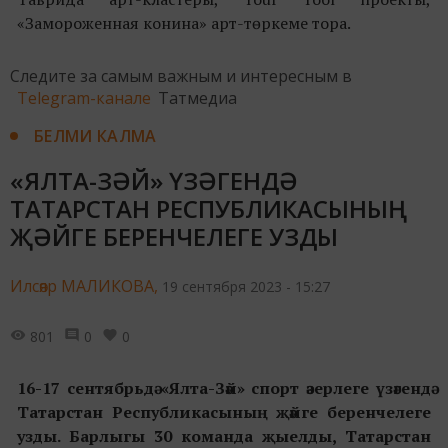
«Замороженная конина» арт-төркеме тора.
Следите за самым важным и интересным в
Telegram-канале
Татмедиа
БЕЛМИ КАЛМА
«ЯЛТА-ЗӘЙ» ҮЗӘГЕНДӘ
ТАТАРСТАН РЕСПУБЛИКАСЫНЫҢ
ҖӘЙГЕ БЕРЕНЧЕЛЕГЕ УЗДЫ
Илсөяр МАЛИКОВА,
19 сентября 2023 - 15:27
801
0
0
16-17 сентябрьдә «Ялта-Зәй» спорт әзерлеге үзәгендә
Татарстан Республикасының җәйге беренчелеге
узды. Барлыгы 30 команда җыелды, Татарстан