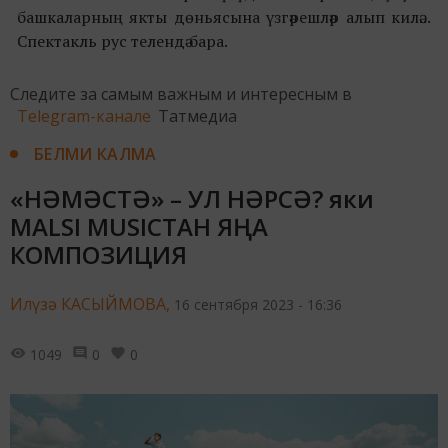
башкаларның якты дөньясына үзгәрешләр алып килә...
Спектакль рус телендә бара.
Следите за самым важным и интересным в
Telegram-канале
Татмедиа
БЕЛМИ КАЛМА
«НӘМӘСТӘ» – УЛ НӘРСӘ? яки
MALSI MUSICТАН ЯҢА
КОМПОЗИЦИЯ
Илүзә КАСЫЙМОВА,
16 сентября 2023 - 16:36
1049
0
0